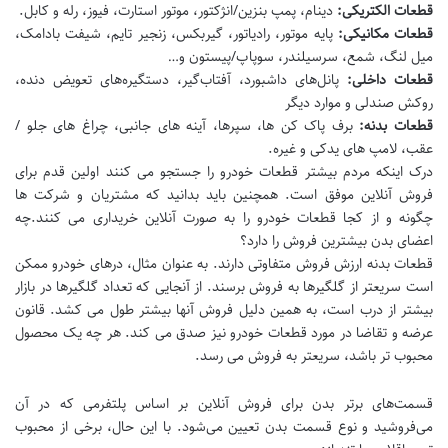
قطعات الکتریکی:
دینام، پمپ بنزین/انژکتور، موتور استارت، فیوز، رله و کابل.
قطعات مکانیکی:
پایه موتور، رادیاتور، گیربکس، زنجیر تایم، شیفت بادامک،
میل لنگ، شمع، سرسیلندر، سوپاپ/پیستون و…
قطعات داخلی:
پانل‌های داشبورد، آفتاب‌گیر، دستگیره‌های تعویض دنده،
روکش صندلی و موارد دیگر
قطعات بدنه:
برف پاک کن ها، سپرها، آینه های جانبی، چراغ های جلو /
عقب، لامپ های یدکی و غیره.
درک اینکه مردم بیشتر قطعات خودرو را جستجو می کنند اولین قدم برای
فروش آنلاین موفق است. همچنین باید بدانید که مشتریان و شرکت ها
چگونه و از کجا قطعات خودرو را به صورت آنلاین خریداری می کنند.چه
اعضای بدن بیشترین فروش را دارد؟
قطعات بدنه ارزش فروش متفاوتی دارند. به عنوان مثال، درهای خودرو ممکن
است سریعتر از گلگیرها به فروش برسند. از آنجایی که تعداد گلگیرها در بازار
بیشتر از درب است، به همین دلیل فروش آنها بیشتر طول می کشد. قانون
عرضه و تقاضا در مورد قطعات خودرو نیز صدق می کند. هر چه یک محصول
محبوب تر باشد، سریعتر به فروش می رسد.
قسمت‌های برتر بدن برای فروش آنلاین بر اساس پلتفرمی که در آن
می‌فروشید و نوع قسمت بدن تعیین می‌شود. با این حال، برخی از محبوب