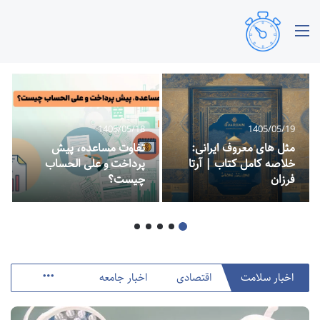
منو
1405/05/18
1405/05/19
مثل های معروف ایرانی:
تفاوت مساعده، پیش
خلاصه کامل کتاب | آرتا
پرداخت و علی الحساب
فرزان
چیست؟
اخبار سلامت
اقتصادی
اخبار جامعه
More