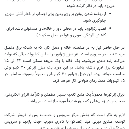
می‌رود باید در نظر گرفته شود:
از ریخته شدن روغن بر روی زمین برای اجتناب از خطر آتش سوزی
جلوگیری شود.
نصب ژنراتورها باید در محلی دور از خانه‌های مسکونی باشد (برای
کاهش آلودگی صوتی و هوا در محل سکونت).
در حال حاضر نیاز به در صنعت، خانه و محل کار، که به شبکه برق متصل
می‌باشد بسیار ضروری است. هر دیزل ژنراتور بر اساس کیلووات برقی که تولید
می‌کند رتبه بندی می‌شود. یک خانه یا یک مزرعه ممکن است ۲۲ الی ۲۵
کیلووات برق لازم داشته باشد. در این مورد یک دیزل ژنراتور ۳۰ کیلو واتی
مناسب خواهد بود. این دیزل ژنراتور ۳۰ کیلوواتی معمولاً بصورت مطمئن در
۲۵ کیلووات مدت زمان طولانی کار خواهد کرد.
دیزل ژنراتورها معمولاً یک منبع تغذیه بسیار مطمئن و کارآمد انرژی الکتریکی،
بخصوص در زمان‌هایی که برق شدیداً مورد نیاز است، می‌باشد.
لازم به ذکر است که بخش مرکز سرویس و خدمات پس از فروش شرکت
توسعه صنایع دیزلی مبنا (تصاکو) با کادری مجرب جهت بازدید و سرویس
دستگاه آماده ی خدمت رسانی به شما عزیزان می‌باشد.