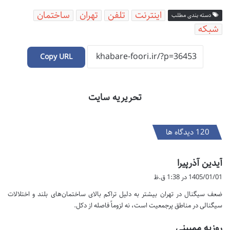
اینترنت
تلفن
تهران
ساختمان
دسته بندی مطلب
شبکه
Copy URL
تحریریه سایت
‫120 دیدگاه ها
گ
آیدین آذرپیرا
ف
1405/01/01 در 1:38 ق.ظ
ت
ضعف سیگنال در تهران بیشتر به دلیل تراکم بالای ساختمان‌های بلند و اختلالات
:
سیگنالی در مناطق پرجمعیت است، نه لزوماً فاصله از دکل.
گ
روزبه ممبینی