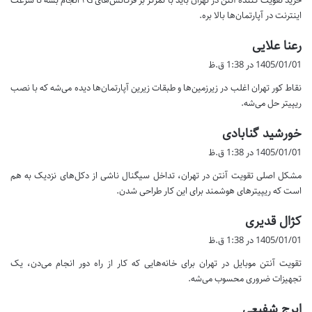
خرید تقویت کننده آنتن در تهران باید با تمرکز بر فرکانس‌های ۴G انجام بشه تا سرعت
:
اینترنت در آپارتمان‌ها بالا بره.
گ
رعنا علایی
ف
1405/01/01 در 1:38 ق.ظ
ت
نقاط کور تهران اغلب در زیرزمین‌ها و طبقات زیرین آپارتمان‌ها دیده می‌شه که با نصب
:
ریپیتر حل می‌شه.
گ
خورشید گنابادی
ف
1405/01/01 در 1:38 ق.ظ
ت
مشکل اصلی تقویت آنتن در تهران، تداخل سیگنال ناشی از دکل‌های نزدیک به هم
:
است که ریپیترهای هوشمند برای این کار طراحی شدن.
گ
کژال قدیری
ف
1405/01/01 در 1:38 ق.ظ
ت
تقویت آنتن موبایل در تهران برای خانه‌هایی که کار از راه دور انجام می‌دن، یک
:
تجهیزات ضروری محسوب می‌شه.
گ
ایرج شفیعی