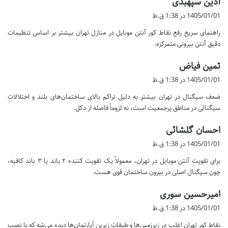
آذین سپهبدی
ف
1405/01/01 در 1:38 ق.ظ
ت
راهنمای سریع رفع نقاط کور آنتن موبایل در منازل تهران بیشتر بر اساس تنظیمات
:
دقیق آنتن بیرونی متمرکزه.
گ
ثمین فیاض
ف
1405/01/01 در 1:38 ق.ظ
ت
ضعف سیگنال در تهران بیشتر به دلیل تراکم بالای ساختمان‌های بلند و اختلالات
:
سیگنالی در مناطق پرجمعیت است، نه لزوماً فاصله از دکل.
گ
احسان گلشائی
ف
1405/01/01 در 1:38 ق.ظ
ت
برای تقویت آنتن موبایل در تهران، معمولاً یک تقویت کننده ۲ باند یا ۳ باند کافیه،
:
چون سیگنال اصلی در بیرون ساختمان قوی هست.
گ
امیرحسین سوری
ف
1405/01/01 در 1:38 ق.ظ
ت
نقاط کور تهران اغلب در زیرزمین‌ها و طبقات زیرین آپارتمان‌ها دیده می‌شه که با نصب
: