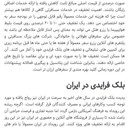
صورت درصدی از قیمت اصلی مبالغ ثابت کاهش یافته یا ارائه خدمات اضافی
رایگان باشند. اهمیت تخفیف در خدمات مسافرتی گاهی از کالاها هم بیشتر
است چرا که هزینه این خدمات معمولاً رقم قابل توجهی را در بودجه سفر به
خود اختصاص می دهد. یک تخفیف حتی ۱۰ تا ۲۰ درصدی روی قیمت بلیط
هواپیپیما یا رزرو هتل می تواند به معنای پس انداز قابل ملاحظه ای باشد به
خصوص برای سفرهای طولانی یا خانوادگی. شرکت های بزرگ مسافرتی و
پلتفرم های آنلاین رزرو سفر معمولاً از هفته ها یا حتی ماه ها قبل برنامه ریزی
برای کمپین های تبلیغاتی و تخفیف های بلک فرایدی خود را آغاز می کنند. آن
ها ممکن است تخفیف ها را به صورت دوره ای و برای مقاصد یا تاریخ های
خاصی ارائه دهند. بنابراین شناخت این پتانسیل و پیگیری فعالانه پیشنهادات
در این دوره زمانی کلید بهره مندی از سفرهای ارزان تر است.
بلک فرایدی در ایران
پدیده بلک فرایدی در سال های اخیر به سرعت در ایران نیز رواج یافته و مورد
توجه کسب وکارهای ایرانی و مصرف کنندگان قرار گرفته است. اگرچه ریشه
این رویداد به فرهنگ آمریکایی بازمی گردد اما جنبه تجاری و فرصت حراجی آن
باعث شده تا بسیاری از فروشگاه های آنلاین و حضوری در ایران نیز در این روز
اقدام به ارائه تخفیف های ویژه کنند. این رویداد در ایران معمولاً با نام های