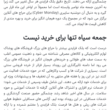
چشمگیری ارائه می دهند. تاریخ دقیق بلک فرایدی هر سال تغییر می کند زیرا
به آخرین جمعه ماه نوامبر وابسته است اما معمولاً در اواخر این ماه قرار می
گیرد و به دنبال آن دوشنبه سایبری (Cyber Monday) برای حراج های آنلاین
برگزار می شود که در مجموع یک دوره هیجان انگیز برای خرید و بهره مندی از
کاهش قیمت ها ایجاد می کند.
جمعه سیاه تنها برای خرید نیست
درست است که بلک فرایدی بیشتر با حراج های بزرگ فروشگاه های پوشاک
لوازم الکترونیکی و کالاهای مصرفی شناخته می شود و ذهنیت عمومی اغلب
به سمت صف های طولانی و خریدهای هیجان انگیز در فروشگاه های بزرگ
می رود اما دامنه تاثیرگذاری این رویداد بسیار فراتر از خرده فروشی سنتی
است. بسیاری از شرکت ها و کسب وکارهایی که در حوزه خدمات فعالیت می
کنند نیز در این روز یا هفته های منتهی به آن تخفیف ها و پیشنهادات ویژه ای
برای خدمات خود ارائه می دهند. این شامل طیف وسیعی از خدمات می شود؛
از خدمات نرم افزاری و اشتراک های آنلاین گرفته تا خدمات آموزشی و حوزه
سلامت. در سال های اخیر شاهد رشد چشمگیر حضور صنعت گردشگری و
خدمات مسافرتی در این رویداد بوده ایم. آژانس های مسافرتی خطوط هوایی
شرکت های ریلی و هتل ها فرصت بلک فرایدی را مغتنم شمرده و با ارائه