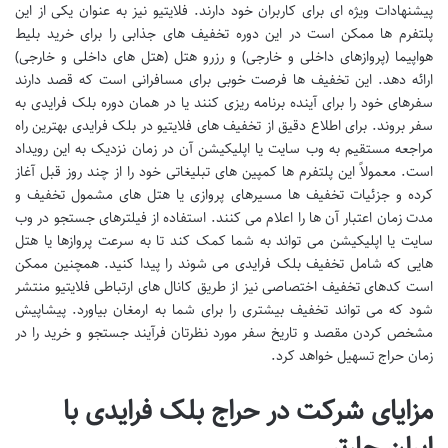
پیشنهادات ویژه ای برای کاربران خود دارند. فلایتیو نیز به عنوان یکی از این
پلتفرم ها ممکن است در این دوره تخفیف های جذابی را برای خرید بلیط
هواپیما (پروازهای داخلی و خارجی) و رزرو هتل (هتل های داخلی و خارجی)
ارائه دهد. این تخفیف ها فرصت خوبی برای مسافرانی است که قصد دارند
سفرهای خود را برای آینده برنامه ریزی کنند یا در همان دوره بلک فرایدی به
سفر بروند. برای اطلاع دقیق از تخفیف های فلایتیو در بلک فرایدی بهترین راه
مراجعه مستقیم به وب سایت یا اپلیکیشن آن در زمان نزدیک به این رویداد
است. معمولاً این پلتفرم ها کمپین های تبلیغاتی خود را از چند روز قبل آغاز
کرده و جزئیات تخفیف ها مسیرهای پروازی یا هتل های مشمول تخفیف و
مدت زمان اعتبار آن ها را اعلام می کنند. استفاده از فیلترهای جستجو در وب
سایت یا اپلیکیشن می تواند به شما کمک کند تا به سرعت پروازها یا هتل
هایی که شامل تخفیف بلک فرایدی می شوند را پیدا کنید. همچنین ممکن
است کدهای تخفیف اختصاصی نیز از طریق کانال های ارتباطی فلایتیو منتشر
شود که می تواند تخفیف بیشتری را برای شما به ارمغان بیاورد. پیشاپیش
مشخص کردن مقصد و تاریخ سفر مورد نظرتان فرآیند جستجو و خرید را در
زمان حراج تسهیل خواهد کرد.
مزایای شرکت در حراج بلک فرایدی با