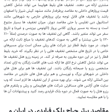
مشتری ارائه می دهند. تخفیف های بلیط هواپیما می تواند شامل کاهش
قیمت پروازهای داخلی به مقاصد پرطرفدار مانند مشهد کیش شیراز یا اصفهان
باشد یا تخفیف های قابل توجه برای پروازهای خارجی به شهرهایی مانند
استانبول دبی تفلیس یا حتی مقاصد دورتر. میزان تخفیف ها بسیار متنوع
است و بسته به مسیر پروازی کلاس پرواز (اکونومی بیزینس و غیره) و تاریخ
سفر می تواند متغیر باشد. گاهی این تخفیف ها به صورت درصدی (مثلاً ۱۰٪
۲۰٪ یا حتی بیشتر) و گاهی به صورت کدهای تخفیف با مبلغ ثابت ارائه می
شوند. در مورد بلیط قطار نیز شرکت های ریلی ممکن است برای مسیرهای
خاص یا در تاریخ های مشخص تخفیف هایی را در نظر بگیرند که خرید بلیط
قطار را نیز در این دوره مقرون به صرفه تر کند. در زمینه رزرو هتل تخفیف ها
می تواند شامل کاهش نرخ اتاق ها ارائه شب های اقامت رایگان به ازای تعداد
مشخصی رزرو یا صبحانه رایگان باشد. این تخفیف ها هم برای هتل های
داخلی در شهرهای بزرگ و توریستی و هم برای هتل های خارجی در مقاصد
بین المللی ارائه می شوند. برای بهره مندی از این تخفیف ها لازم است که وب
سایت های آژانس های مسافرتی شرکت های هواپیمایی و ریلی و پلتفرم های
رزرو هتل را به صورت فعال در دوره بلک فرایدی رصد کنید و پیشنهادات آن ها
را با هم مقایسه نمایید.
مقاصد برتر حراج بلک فرایدی در ایران و