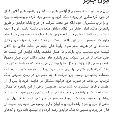
ایران چارتر
ایران چارتر نیز مانند بسیاری از آژانس های مسافرتی و پلتفرم های آنلاین فعال
در حوزه گردشگری در رویداد بلک فرایدی حضور پیدا کرده و پیشنهادات ویژه
ای را برای مشتریان خود ارائه می دهد. شرکت در حراج بلک فرایدی از طریق
پلتفرمی مانند ایران چارتر می تواند مزایای متعددی داشته باشد. اول از همه
دسترسی به تخفیف های قابل توجه روی بلیط هواپیما به خصوص بلیط های
چارتر که تخصص اصلی این پلتفرم است می تواند منجر به صرفه جویی قابل
ملاحظه ای در هزینه سفر شود. بلیط های چارتر در حالت عادی نیز گاهی
قیمت های مناسب تری دارند و با اعمال تخفیف بلک فرایدی این قیمت ها
حتی جذاب تر نیز می شوند. دوم پلتفرم های معتبر مانند ایران چارتر معمولاً
طیف وسیعی از پروازها و هتل ها را پوشش می دهند که به شما امکان می
دهد گزینه های متنوعی را برای سفر خود پیدا و مقایسه کنید. سوم ارائه
خدمات پشتیبانی توسط این شرکت ها به خصوص در زمان شلوغی بلک
فرایدی می تواند در صورت بروز هرگونه مشکل در فرآیند خرید یا پس از آن
اطمینان خاطر بیشتری به شما بدهد. همچنین برخی از این پلتفرم ها ممکن
است اطلاعات و راهنمایی های مفیدی درباره بهترین زمان خرید مقاصد با
بیشترین تخفیف و نکات مربوط به سفر در این دوره ارائه دهند. برای بهره
مندی از مزایای حراج بلک فرایدی با ایران چارتر توصیه می شود وب سایت آن
ها را در روزهای منتهی به بلک فرایدی رصد کرده و از پیشنهادات ویژه و کدهای