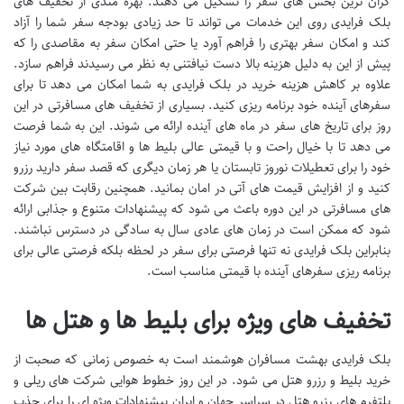
گران ترین بخش های سفر را تشکیل می دهند. بهره مندی از تخفیف های
بلک فرایدی روی این خدمات می تواند تا حد زیادی بودجه سفر شما را آزاد
کند و امکان سفر بهتری را فراهم آورد یا حتی امکان سفر به مقاصدی را که
پیش از این به دلیل هزینه بالا دست نیافتنی به نظر می رسیدند فراهم سازد.
علاوه بر کاهش هزینه خرید در بلک فرایدی به شما امکان می دهد تا برای
سفرهای آینده خود برنامه ریزی کنید. بسیاری از تخفیف های مسافرتی در این
روز برای تاریخ های سفر در ماه های آینده ارائه می شوند. این به شما فرصت
می دهد تا با خیال راحت و با قیمتی عالی بلیط ها و اقامتگاه های مورد نیاز
خود را برای تعطیلات نوروز تابستان یا هر زمان دیگری که قصد سفر دارید رزرو
کنید و از افزایش قیمت های آتی در امان بمانید. همچنین رقابت بین شرکت
های مسافرتی در این دوره باعث می شود که پیشنهادات متنوع و جذابی ارائه
شود که ممکن است در زمان های عادی سال به سادگی در دسترس نباشند.
بنابراین بلک فرایدی نه تنها فرصتی برای سفر در لحظه بلکه فرصتی عالی برای
برنامه ریزی سفرهای آینده با قیمتی مناسب است.
تخفیف های ویژه برای بلیط ها و هتل ها
بلک فرایدی بهشت مسافران هوشمند است به خصوص زمانی که صحبت از
خرید بلیط و رزرو هتل می شود. در این روز خطوط هوایی شرکت های ریلی و
پلتفرم های رزرو هتل در سراسر جهان و ایران پیشنهادات ویژه ای را برای جذب