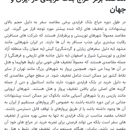
جهان
در طول دوره حراج بلک فرایدی برخی مقاصد سفر به دلیل حجم بالای
پیشنهادات و تخفیف های ارائه شده بیشتر مورد توجه قرار می گیرند. این
مقاصد معمولاً شهرهای توریستی و پرطرفدار هستند که شرکت های مسافرتی
رقابت بیشتری برای جذب مسافر به آن ها دارند. در ایران شهرهایی مانند
مشهد (به دلیل سفرهای زیارتی و گردشگری) کیش (به عنوان یک منطقه آزاد
تجاری و توریستی) شیراز و اصفهان (به دلیل جاذبه های تاریخی و فرهنگی) از
جمله مقاصدی هستند که معمولاً تخفیف های خوبی برای بلیط هواپیما و هتل
در آن ها پیدا می شود. همچنین پرواز به شهرهای بزرگ مانند تهران از سایر
نقاط کشور نیز ممکن است شامل تخفیف شود. در سطح جهانی مقاصدی که
به دلیل خرید در بلک فرایدی شهرت دارند مانند استانبول و دبی از جمله
گزینه های اصلی برای یافتن تخفیف پرواز و هتل هستند. شهرهای اروپایی
مانند پاریس رم یا شهرهای آسیایی مانند بانکوک نیز ممکن است پیشنهادات
جذابی در این دوره داشته باشند به خصوص اگر پروازهای مستقیم از ایران به
آن ها وجود داشته باشد یا از طریق پروازهای با توقف قابل دسترسی باشند.
انتخاب مقصد مناسب در بلک فرایدی نه تنها به معنی بهره مندی از تخفیف
های سفر است بلکه می تواند فرصتی برای تجربه خرید در حراج های خود آن
مقصد نیز باشد. بنابراین هنگام جستجو برای تخفیف های بلیط و هتل به