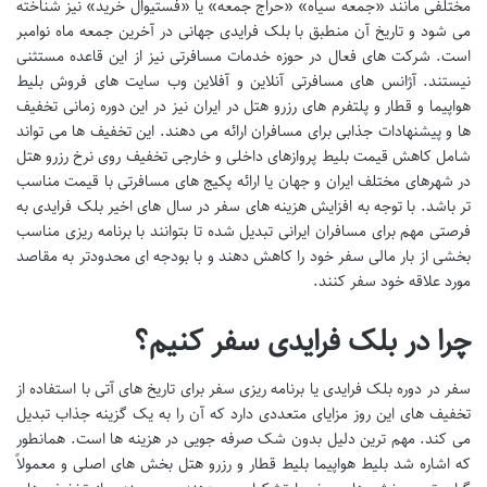
مختلفی مانند «جمعه سیاه» «حراج جمعه» یا «فستیوال خرید» نیز شناخته
می شود و تاریخ آن منطبق با بلک فرایدی جهانی در آخرین جمعه ماه نوامبر
است. شرکت های فعال در حوزه خدمات مسافرتی نیز از این قاعده مستثنی
نیستند. آژانس های مسافرتی آنلاین و آفلاین وب سایت های فروش بلیط
هواپیما و قطار و پلتفرم های رزرو هتل در ایران نیز در این دوره زمانی تخفیف
ها و پیشنهادات جذابی برای مسافران ارائه می دهند. این تخفیف ها می تواند
شامل کاهش قیمت بلیط پروازهای داخلی و خارجی تخفیف روی نرخ رزرو هتل
در شهرهای مختلف ایران و جهان یا ارائه پکیج های مسافرتی با قیمت مناسب
تر باشد. با توجه به افزایش هزینه های سفر در سال های اخیر بلک فرایدی به
فرصتی مهم برای مسافران ایرانی تبدیل شده تا بتوانند با برنامه ریزی مناسب
بخشی از بار مالی سفر خود را کاهش دهند و با بودجه ای محدودتر به مقاصد
مورد علاقه خود سفر کنند.
چرا در بلک فرایدی سفر کنیم؟
سفر در دوره بلک فرایدی یا برنامه ریزی سفر برای تاریخ های آتی با استفاده از
تخفیف های این روز مزایای متعددی دارد که آن را به یک گزینه جذاب تبدیل
می کند. مهم ترین دلیل بدون شک صرفه جویی در هزینه ها است. همانطور
که اشاره شد بلیط هواپیما بلیط قطار و رزرو هتل بخش های اصلی و معمولاً