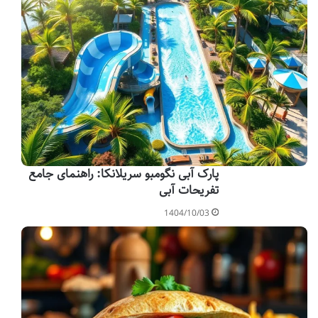
پارک آبی نگومبو سریلانکا: راهنمای جامع
تفریحات آبی
1404/10/03