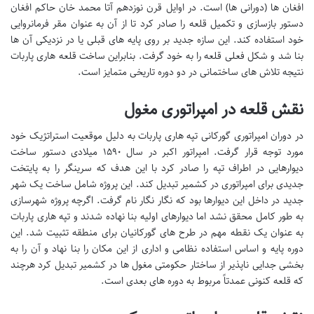
افغان ها (دورانی ها) است. در اوایل قرن نوزدهم آتا محمد خان حاکم افغان
دستور بازسازی و تکمیل قلعه را صادر کرد تا از آن به عنوان مقر فرمانروایی
خود استفاده کند. این سازه جدید بر روی پایه های قبلی یا در نزدیکی آن ها
بنا شد و شکل فعلی قلعه را به خود گرفت. بنابراین ساخت قلعه هاری پاربات
نتیجه تلاش های ساختمانی در دو دوره تاریخی متمایز است.
نقش قلعه در امپراتوری مغول
در دوران امپراتوری گورکانی تپه هاری پاربات به دلیل موقعیت استراتژیک خود
مورد توجه قرار گرفت. امپراتور اکبر در سال ۱۵۹۰ میلادی دستور ساخت
دیوارهایی در اطراف تپه را صادر کرد با این هدف که سرینگر را به پایتخت
جدیدی برای امپراتوری در کشمیر تبدیل کند. این پروژه شامل ساخت یک شهر
جدید در داخل این دیوارها بود که نگار نگار نام گرفت. اگرچه پروژه شهرسازی
به طور کامل محقق نشد اما دیوارهای اولیه بنا نهاده شدند و تپه هاری پاربات
به عنوان یک نقطه مهم در طرح های گورکانیان برای منطقه تثبیت شد. این
دوره پایه و اساس استفاده نظامی و اداری از این مکان را بنا نهاد و آن را به
بخشی جدایی ناپذیر از ساختار حکومتی مغول ها در کشمیر تبدیل کرد هرچند
که قلعه کنونی عمدتاً مربوط به دوره های بعدی است.