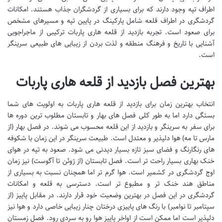
اطراف تپه وجود دارند که برای بسیاری از گردشگران جذاب هستند. امکانات
گردشگری در اطراف قلعه شامل پارکینگ در پایین تپه و مسیرهای مشخص
برای صعود است. تجربه بازدید از قلعه هاری پاربات ترکیبی از ماجراجویی
آشنایی با تاریخ و فرهنگ منطقه و لذت بردن از زیبایی های طبیعی سرینگر
است.
بهترین فصل بازدید از قلعه هاری پاربات
انتخاب بهترین زمان برای بازدید از قلعه هاری پاربات به اولویت های شما
بستگی دارد اما به طور کلی فصل های بهار و تابستان مطلوب ترین دوره ها
برای سفر به سرینگر و بازدید از این قلعه محسوب می شوند. در فصل بهار (از
مارس تا مه) هوا دلپذیر و معتدل است. طبیعت سرینگر در این زمان با شکوفه
های رنگارنگ و فضای سبز تازه بسیار دیدنی می شود. صعود به تپه در هوای
خنک بهاری بسیار راحت تر است. فصل تابستان (از ژوئن تا آگوست) نیز زمان
اوج گردشگری در کشمیر است. هوا گرم تر اما همچنان نسبت به بسیاری از
مناطق هند خنک تر و مطبوع تر است. دسترسی به قلعه و امکانات
گردشگری در این فصل در بهترین وضعیت خود قرار دارند. در مقابل پاییز (از
سپتامبر تا نوامبر) با رنگ های پاییزی درختان چنار زیبایی خاصی دارد و هوا نیز
دلپذیر است اما ممکن است از اواخر پاییز هوا رو به سردی رود. فصل زمستان