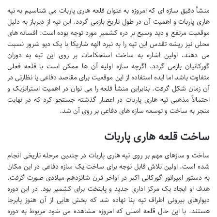
منشأ دقیق سازه ای که امروزه به عنوان قلعه هاری پاربات می شناسیم به تپه
هاری پاربات و اهمیت آن در طول تاریخ بازمی گردد. این تپه از دیرباز به دلیل
موقعیت مرتفع و دید وسیع بر دره کشمیر مورد توجه بوده است. افسانه های
محلی نیز ریشه تقدس این تپه را به نبرد الهه شاریکا با یک دیو شرور نسبت
می دهند. اولین اشاره به ساخت استحکامات بر روی این تپه به دوران
گورکانیان بازمی گردد. اگرچه سازه اولیه آن ها ممکن است با قلعه فعلی
متفاوت باشد اما ایده استفاده از این موقعیت برای مقاصد دفاعی یا نظارتی در
آن زمان شکل گرفت. بنابراین منشأ قلعه را می توان در اهمیت استراتژیک و
احتمالاً مذهبی تپه هاری پاربات در اعصار گذشته جستجو کرد که در نهایت
منجر به ساخت و توسعه سازه های دفاعی بر روی آن شد.
ساخت قلعه هاری پاربات
ساخت و سازهای مهم بر روی تپه هاری پاربات در چندین مرحله تاریخی انجام
شده است. اولین تلاش قابل توجه برای ساخت یک سازه دفاعی در این مکان
به دستور امپراتور گورکانی اکبر در اواخر قرن شانزدهم میلادی صورت گرفت.
هدف او ایجاد یک مرکز اداری جدید و پایتخت برای کشمیر بود. در این دوره
دیوارهای بیرونی اطراف تپه بنا نهاده شد که بخش هایی از آن هنوز پابرجا
هستند. با این حال قلعه اصلی که امروزه مشاهده می شود مربوط به دوره