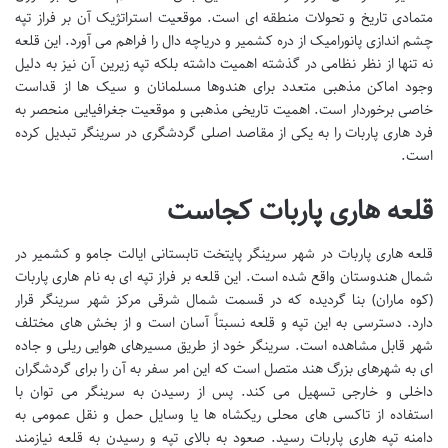
متمادی تاریخ و تحولات منطقه ای است. موقعیت استراتژیک آن بر فراز تپه
چشم اندازی پانورامیک از دره کشمیر و دریاچه دال را فراهم می آورد. این قلعه
نه تنها از نظر نظامی در گذشته اهمیت داشته بلکه تپه زیرین آن نیز به دلیل
وجود اماکن مذهبی متعدد برای هندوها مسلمانان و سیک ها از قداست
خاصی برخوردار است. اهمیت تاریخی مذهبی و موقعیت جغرافیایی منحصر به
فرد هاری پاربات را به یکی از مقاصد اصلی گردشگری در سرینگر تبدیل کرده
است.
قلعه هاری پاربات کجاست
قلعه هاری پاربات در شهر سرینگر پایتخت تابستانی ایالت جامو و کشمیر در
شمال هندوستان واقع شده است. این قلعه بر فراز تپه ای به نام هاری پاربات
(کوه ماران) بنا گردیده که در قسمت شمال شرقی مرکز شهر سرینگر قرار
دارد. دسترسی به این تپه و قلعه نسبتاً آسان است و از بخش های مختلف
شهر قابل مشاهده است. سرینگر خود از طریق مسیرهای هوایی ریلی و جاده
ای به شهرهای بزرگ هند متصل است که این امر سفر به آن را برای گردشگران
داخلی و خارجی تسهیل می کند. پس از رسیدن به سرینگر می توان با
استفاده از تاکسی های محلی ریکشاه ها یا وسایل حمل و نقل عمومی به
دامنه تپه هاری پاربات رسید. صعود به بالای تپه و رسیدن به قلعه نیازمند