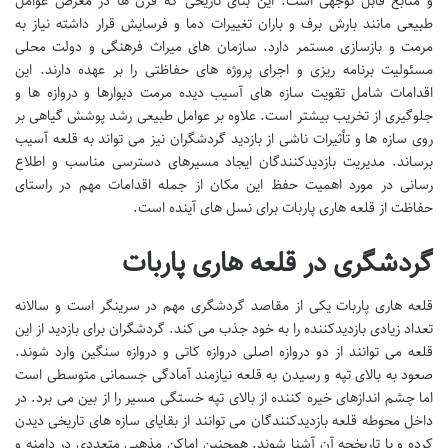
و منابع قابل توجهی است. این بنای تاریخی که قرن ها در معرض عوامل
طبیعی مانند بارش برف و باران تغییرات دما و فرسایش قرار داشته نیاز به
مرمت و بازسازی مستمر دارد. سازمان های میراث فرهنگی و دولت محلی
مسئولیت برنامه ریزی و اجرای پروژه های حفاظتی را بر عهده دارند. این
اقدامات شامل تقویت سازه های آسیب دیده مرمت دیوارها و دروازه ها و
جلوگیری از تخریب بیشتر است. علاوه بر عوامل طبیعی رشد پوشش گیاهی بر
روی سازه ها و تأثیرات ناشی از بازدید گردشگران نیز می تواند به قلعه آسیب
برساند. مدیریت بازدیدکنندگان ایجاد مسیرهای دسترسی مناسب و اطلاع
رسانی در مورد اهمیت حفظ این مکان از جمله اقدامات مهم در راستای
حفاظت از قلعه هاری پاربات برای نسل های آینده است.
گردشگری در قلعه هاری پاربات
قلعه هاری پاربات یکی از مقاصد گردشگری مهم در سرینگر است و سالانه
تعداد زیادی بازدیدکننده را به خود جذب می کند. گردشگران برای بازدید از این
قلعه می توانند از دو دروازه اصلی دروازه کاتی و دروازه سنگین وارد شوند.
صعود به بالای تپه و رسیدن به قلعه نیازمند آمادگی جسمانی متوسطی است
اما چشم اندازهای خیره کننده از بالای تپه خستگی مسیر را از بین می برد. در
داخل محوطه قلعه بازدیدکنندگان می توانند از بقایای سازه های تاریخی دیدن
کرده و با تاریخچه آن آشنا شوند. همچنین اماکن مذهبی متعددی در دامنه و