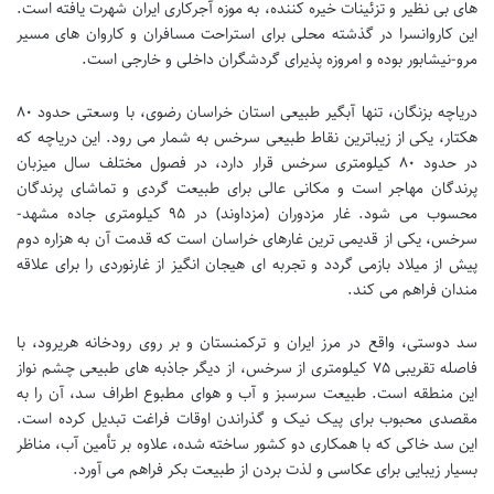
های بی نظیر و تزئینات خیره کننده، به موزه آجرکاری ایران شهرت یافته است.
این کاروانسرا در گذشته محلی برای استراحت مسافران و کاروان های مسیر
مرو-نیشابور بوده و امروزه پذیرای گردشگران داخلی و خارجی است.
دریاچه بزنگان، تنها آبگیر طبیعی استان خراسان رضوی، با وسعتی حدود ۸۰
هکتار، یکی از زیباترین نقاط طبیعی سرخس به شمار می رود. این دریاچه که
در حدود ۸۰ کیلومتری سرخس قرار دارد، در فصول مختلف سال میزبان
پرندگان مهاجر است و مکانی عالی برای طبیعت گردی و تماشای پرندگان
محسوب می شود. غار مزدوران (مزداوند) در ۹۵ کیلومتری جاده مشهد-
سرخس، یکی از قدیمی ترین غارهای خراسان است که قدمت آن به هزاره دوم
پیش از میلاد بازمی گردد و تجربه ای هیجان انگیز از غارنوردی را برای علاقه
مندان فراهم می کند.
سد دوستی، واقع در مرز ایران و ترکمنستان و بر روی رودخانه هریرود، با
فاصله تقریبی ۷۵ کیلومتری از سرخس، از دیگر جاذبه های طبیعی چشم نواز
این منطقه است. طبیعت سرسبز و آب و هوای مطبوع اطراف سد، آن را به
مقصدی محبوب برای پیک نیک و گذراندن اوقات فراغت تبدیل کرده است.
این سد خاکی که با همکاری دو کشور ساخته شده، علاوه بر تأمین آب، مناظر
بسیار زیبایی برای عکاسی و لذت بردن از طبیعت بکر فراهم می آورد.