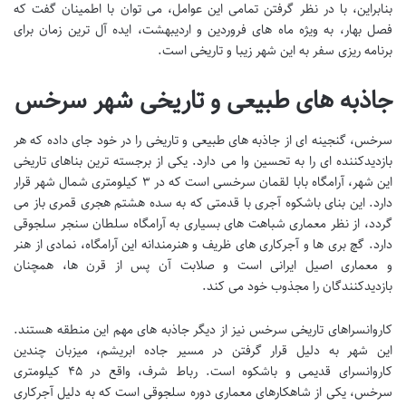
بنابراین، با در نظر گرفتن تمامی این عوامل، می توان با اطمینان گفت که
فصل بهار، به ویژه ماه های فروردین و اردیبهشت، ایده آل ترین زمان برای
برنامه ریزی سفر به این شهر زیبا و تاریخی است.
جاذبه های طبیعی و تاریخی شهر سرخس
سرخس، گنجینه ای از جاذبه های طبیعی و تاریخی را در خود جای داده که هر
بازدیدکننده ای را به تحسین وا می دارد. یکی از برجسته ترین بناهای تاریخی
این شهر، آرامگاه بابا لقمان سرخسی است که در ۳ کیلومتری شمال شهر قرار
دارد. این بنای باشکوه آجری با قدمتی که به سده هشتم هجری قمری باز می
گردد، از نظر معماری شباهت های بسیاری به آرامگاه سلطان سنجر سلجوقی
دارد. گچ بری ها و آجرکاری های ظریف و هنرمندانه این آرامگاه، نمادی از هنر
و معماری اصیل ایرانی است و صلابت آن پس از قرن ها، همچنان
بازدیدکنندگان را مجذوب خود می کند.
کاروانسراهای تاریخی سرخس نیز از دیگر جاذبه های مهم این منطقه هستند.
این شهر به دلیل قرار گرفتن در مسیر جاده ابریشم، میزبان چندین
کاروانسرای قدیمی و باشکوه است. رباط شرف، واقع در ۴۵ کیلومتری
سرخس، یکی از شاهکارهای معماری دوره سلجوقی است که به دلیل آجرکاری