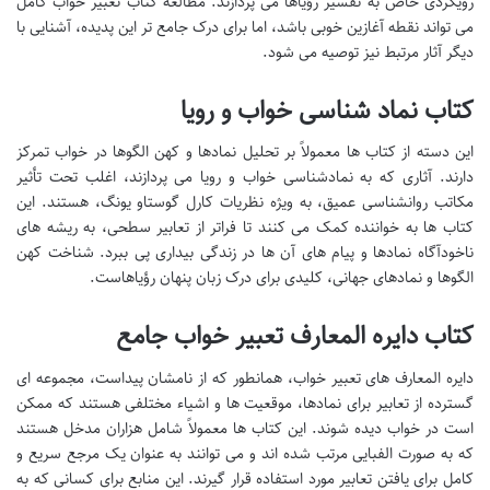
رویکردی خاص به تفسیر رؤیاها می پردازند. مطالعه کتاب تعبیر خواب کامل
می تواند نقطه آغازین خوبی باشد، اما برای درک جامع تر این پدیده، آشنایی با
دیگر آثار مرتبط نیز توصیه می شود.
کتاب نماد شناسی خواب و رویا
این دسته از کتاب ها معمولاً بر تحلیل نمادها و کهن الگوها در خواب تمرکز
دارند. آثاری که به نمادشناسی خواب و رویا می پردازند، اغلب تحت تأثیر
مکاتب روانشناسی عمیق، به ویژه نظریات کارل گوستاو یونگ، هستند. این
کتاب ها به خواننده کمک می کنند تا فراتر از تعابیر سطحی، به ریشه های
ناخودآگاه نمادها و پیام های آن ها در زندگی بیداری پی ببرد. شناخت کهن
الگوها و نمادهای جهانی، کلیدی برای درک زبان پنهان رؤیاهاست.
کتاب دایره المعارف تعبیر خواب جامع
دایره المعارف های تعبیر خواب، همانطور که از نامشان پیداست، مجموعه ای
گسترده از تعابیر برای نمادها، موقعیت ها و اشیاء مختلفی هستند که ممکن
است در خواب دیده شوند. این کتاب ها معمولاً شامل هزاران مدخل هستند
که به صورت الفبایی مرتب شده اند و می توانند به عنوان یک مرجع سریع و
کامل برای یافتن تعابیر مورد استفاده قرار گیرند. این منابع برای کسانی که به