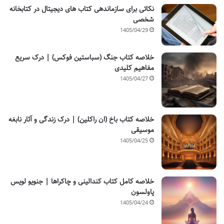
نکاتی برای سازماندهی کتاب های دیجیتال در کتابخانه
شخصی
1405/04/29
خلاصه کتاب جنگ (سباستین فوکس) | درک سریع
مفاهیم کلیدی
1405/04/27
خلاصه کتاب باخ (ان راکلین) | درک زندگی و آثار نابغه
موسیقی
1405/04/25
خلاصه کامل کتاب کندالینی و چاکراها | جنویو لویس
پاولسون
1405/04/24