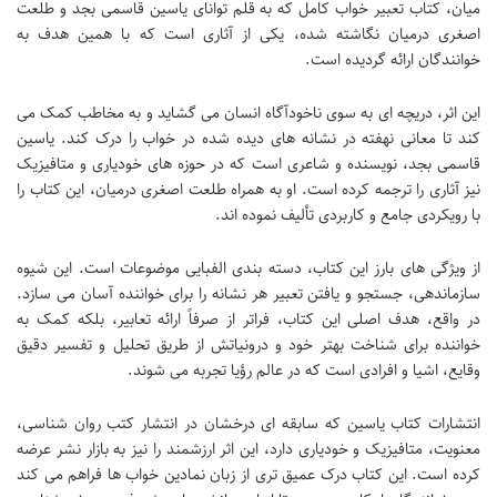
میان، کتاب تعبیر خواب کامل که به قلم توانای یاسین قاسمی بجد و طلعت
اصغری درمیان نگاشته شده، یکی از آثاری است که با همین هدف به
خوانندگان ارائه گردیده است.
این اثر، دریچه ای به سوی ناخودآگاه انسان می گشاید و به مخاطب کمک می
کند تا معانی نهفته در نشانه های دیده شده در خواب را درک کند. یاسین
قاسمی بجد، نویسنده و شاعری است که در حوزه های خودیاری و متافیزیک
نیز آثاری را ترجمه کرده است. او به همراه طلعت اصغری درمیان، این کتاب را
با رویکردی جامع و کاربردی تألیف نموده اند.
از ویژگی های بارز این کتاب، دسته بندی الفبایی موضوعات است. این شیوه
سازماندهی، جستجو و یافتن تعبیر هر نشانه را برای خواننده آسان می سازد.
در واقع، هدف اصلی این کتاب، فراتر از صرفاً ارائه تعابیر، بلکه کمک به
خواننده برای شناخت بهتر خود و درونیاتش از طریق تحلیل و تفسیر دقیق
وقایع، اشیا و افرادی است که در عالم رؤیا تجربه می شوند.
انتشارات کتاب یاسین که سابقه ای درخشان در انتشار کتب روان شناسی،
معنویت، متافیزیک و خودیاری دارد، این اثر ارزشمند را نیز به بازار نشر عرضه
کرده است. این کتاب درک عمیق تری از زبان نمادین خواب ها فراهم می کند