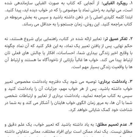
۱. رویکرد الفبایی:
از آنجایی که کتاب به صورت الفبایی سازماندهی شده
است، می توانید به راحتی نماد یا موضوعی را که در خواب دیده اید، پیدا کنید.
ابتدا کلمه کلیدی اصلی را در ذهن داشته باشید و سپس به بخش مربوطه در
کتاب مراجعه کنید. این روش، زمان جستجو را به حداقل می رساند.
۲. تفکر عمیق تر:
تعابیر ارائه شده در کتاب، راهنمایی برای شروع هستند، نه
حکم نهایی. پس از یافتن تعبیر یک نماد، به این فکر کنید که آن نماد چگونه
با وقایع اخیر زندگی بیداری شما، احساسات، افکار یا چالش های فعلی تان
ارتباط پیدا می کند. خواب ها غالباً بازتابی از ناخودآگاه ما هستند و ارتباط آن
ها با واقعیت زندگی بسیار مهم است.
۳. یادداشت برداری:
توصیه می شود یک دفترچه یادداشت مخصوص تعبیر
خواب داشته باشید. پس از هر خواب مهم، جزئیات آن را یادداشت کنید و
سپس به کتاب مراجعه نمایید. یادداشت برداری از تعابیر و ارتباطات شخصی
شما با آن ها، به مرور زمان الگوی خواب هایتان را آشکار می کند و به شما در
شناخت خود کمک شایانی خواهد کرد.
۴. عدم تعمیم مطلق:
به یاد داشته باشید که تعبیر خواب، یک علم دقیق و
مطلق نیست. یک نماد ممکن است برای افراد مختلف، معانی متفاوتی داشته