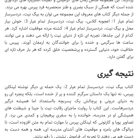
شده است که همگی از سبک بصری و طنز منحصربه فرد پیرس بهره می برند.
از جمله دیگر کتاب های معروف این مجموعه می توان به بیگ نیت، دردسرساز
تمام عیار 1: اعجوبه کلاس، بیگ نیت، دردسرساز تمام عیار 3: خوش بیار
محل و بیگ نیت، دردسرساز تمام عیار 4: کشته مرده موفقیت اشاره کرد. هر
کدام از این جلدها، تجربه ای تازه از دنیای نیت را ارائه می دهند و می توانند
ساعت ها سرگرمی و خنده را برای خوانندگان به ارمغان آورند. پیرس با
خلاقیت خود، دنیایی گسترده و پرشخصیت خلق کرده که هر بار حرف تازه ای
برای گفتن دارد.
نتیجه گیری
کتاب بیگ نیت، دردسرساز تمام عیار 2: یک حمله ی دیگر نوشته لینکلن
پیرس، نه تنها یک داستان سرگرم کننده و پر از خنده است، بلکه پنجره ای رو
به دنیای درونی و پرچالش یک پسربچه بااستعداد اما همیشه درگیر
دردسرهاست. این کتاب با روایت ماجرای رقابت نیت با جینا و شیطنت های
همیشگی او در مدرسه، خواننده را به سفری پرهیجان و کمدی می برد. از
تصاویر پویا و کارتونی که لینکلن پیرس با مهارت تمام به متن افزوده است، تا
دیالوگ های بامزه و موقعیت های آشنای مدرسه ای، همه و همه دست به
دست هم می دهند تا تجربه ای فراموش نشدنی را رقم بزنند.