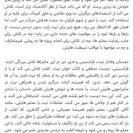
خودش به برتری برسد. او که می داند جینا از نظر آکادمیک برتر است، تلاش
می کند از استعدادهای دیگرش، به ویژه نقاشی و خلق کمیک، برای غلبه بر او
استفاده کند. نیت با شور و شوق فراوان به سمت هدفش حرکت می کند، اما
همان طور که انتظار می رود، هیچ چیز برای نیت رایت بدون دردسر نیست. او
بارها و بارها خود را در موقعیت های خنده داری می یابد؛ چه در تلاش برای
جلب رضایت معلم ها، چه در تلاش برای انجام پروژه ها به روشی غیرمتعارف،
و چه در مواجهه با عواقب شیطنت هایش.
دوستان وفادار نیت، فرانسیس و تدی، نیز در این ماجراها نقش پررنگی دارند.
فرانسیس، دوست منطقی و کتاب خوان نیت، اغلب تلاش می کند او را از
دردسر دور کند یا راهنمایی های عاقلانه ای به او بدهد که نیت کمتر به آن ها
گوش می دهد. تدی، که همیشه آماده سرگرم شدن و همراهی نیت در
ماجراجویی هایش است، با خنده ها و شوخی هایش فضای داستان را شادتر
می کند. این سه دوست با هم نقشه هایی می کشند، اشتباهاتی می کنند و
در کنار هم از چالش ها عبور می کنند. تعاملات نیت با معلم هایش، مانند
آقای گالوین، معلم علوم همیشه عصبانی، و خانم گادفری، که اغلب از
شیطنت های نیت به ستوه می آید، نیز لحظات طنزآمیزی را خلق می کند. هر
بار که نیت سعی می کند از زیر بار تکلیف یا مسئولیت شانه خالی کند، با این
معلم ها روبه رو می شود و نتیجه اغلب به دردسر جدیدی ختم می شود. حتی