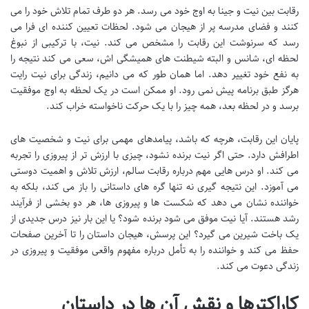
رقابت بین نیت و جینا به اوج خود می رسد. هر دو طرف تمام تلاش خود را می
کنند و فضای مدرسه پر از هیجان می شود. لحظات تعیین کننده ای فرا می
رسد که سرنوشت این رقابت را مشخص می کند. نیت، با ترکیبی از نبوغ
لحظه ای، شانس و البته شیطنت های همیشگی اش، سعی می کند نتیجه را
به نفع خود تغییر دهد. اما همان طور که می دانیم، زندگی برای نیت رایت
هرگز طبق برنامه پیش نمی رود. او ممکن است در یک لحظه به اوج موفقیت
برسد و در لحظه بعد، همه چیز را با یک حرکت ناخواسته خراب کند.
پایان این رقابت، هرچه که باشد، پیامدهای مهمی برای نیت و شخصیت های
اطرافش دارد. حتی اگر نیت برنده نشود، چیزی با ارزش تر از پیروزی را تجربه
می کند. او درس هایی مهم درباره رقابت سالم، ارزش تلاش و اهمیت دوستی
می آموزد. این نتیجه گیری نه تنها گره های داستانی را باز می کند، بلکه به
خواننده نشان می دهد که شکست ها و پیروزی ها، هر دو بخشی از فرآیند
رشد هستند. آیا نیت موفق می شود برنده شود؟ یا این بار نیز درس جدیدی از
یک باخت شیرین می گیرد؟ این پرسش، هیجان داستان را تا آخرین صفحات
حفظ می کند و خواننده را به تأمل درباره مفهوم واقعی موفقیت و پیروزی در
زندگی دعوت می کند.
کاراکترها و نقش آن ها در داستان