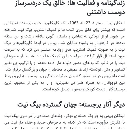
زندگینامه و فعالیت ها: خالق یک دردسرساز
دوست داشتنی
لینکلن پیرس، متولد 23 مه 1963، یک کاریکاتوریست و نویسنده آمریکایی
است که بیشتر برای خلق سری کتاب ها و کمیک استریپ بیگ نیت شناخته
می شود. او از کودکی به نقاشی و داستان گویی علاقه داشت و این علاقه
بعدها در کارهایش به وضوح نمایان شد. پیرس در ابتدا کاریکاتورهای بیگ
نیت را به صورت کمیک استریپ های روزنامه منتشر می کرد که به سرعت
مورد استقبال قرار گرفتند. موفقیت این کمیک ها باعث شد تا او ماجراهای
نیت را در قالب کتاب های مصور دنباله دار ادامه دهد. او با ترکیب بی نظیر
تصاویر و متن، توانسته ارتباط عمیقی با مخاطبان جوان و بزرگسال برقرار کند.
استعداد پیرس در به تصویر کشیدن جزئیات زندگی روزمره مدرسه ای و روابط
بین نوجوانان، به همراه طنز بی نظیرش، او را به یکی از محبوب ترین
نویسندگان ادبیات کودک و نوجوان تبدیل کرده است.
دیگر آثار برجسته: جهان گسترده بیگ نیت
لینکلن پیرس به جز یک حمله ی دیگر، جلدهای متعددی را در سری بیگ نیت
به نگارش درآورده است که هر کدام به ماجراهای جدید و خنده دار نیت می
پردازند. این مجموعه شامل رمان های گرافیکی و کمیک استریپ های گردآوری