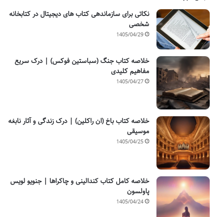
نکاتی برای سازماندهی کتاب های دیجیتال در کتابخانه
شخصی
1405/04/29
خلاصه کتاب جنگ (سباستین فوکس) | درک سریع
مفاهیم کلیدی
1405/04/27
خلاصه کتاب باخ (ان راکلین) | درک زندگی و آثار نابغه
موسیقی
1405/04/25
خلاصه کامل کتاب کندالینی و چاکراها | جنویو لویس
پاولسون
1405/04/24