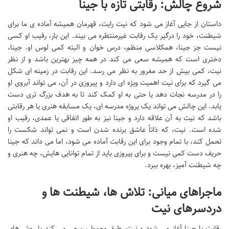
شروع چالش: رقابتی تازه با جینا
داستان از جایی آغاز می شود که نیت رایت، قهرمان همیشه آماده ی ما برای
شیطنت، خود را درگیر یک رقابت غیرمنتظره می بیند. این بار، رقیب او کسی
نیست جز جینا، همکلاسی منظم، درس خوان و البته کمی لوس او. جینا،
دختری است که همیشه سعی می کند در همه چیز بهترین باشد و از نظر
نیت، کمی بیش از حد مغرور به نظر می رسد. این رقابت در زمینه ای شکل
می گیرد که برای نیت اهمیت ویژه ای دارد و پیروزی در آن، می تواند آبروی او
را در مدرسه نجات دهد یا حتی به او کمک کند تا به هدف بزرگ تری دست
یابد. این چالش می تواند یک پروژه مدرسه ای، یک مسابقه هنری یا هر رقابتی
باشد که نیت به آن علاقه دارد و جینا نیز به طور اتفاقی یا عمدی، رقیب او
شده است. نیت، که ذاتاً عاشق برنده شدن است و نمی تواند شکست را
تحمل کند، با تمام وجود برای این رقابت آماده می شود، اما می داند که جینا
حریف دست کمی نیست و برای پیروزی باید از تمام توانایی هایش، چه هنری و
چه شیطنت آمیز، بهره ببرد.
ماجراهای میانی: تلاش ها، شیطنت ها و
دردسرهای نیت
رقابت با جینا آغاز می شود و نیت، طبق معمول، سعی می کند با روش های