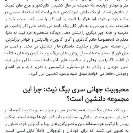
متر و موهای ژولیده، که همیشه در حال کشیدن کاریکاتور و طرح های کمیک
در دفترش است. او یک دانش آموز کلاس ششم است که استعداد خاصی در
جذب دردسر دارد، اما هرگز با قصد بد این کار را نمی کند. نیت، خود را
هنرمند، ستاره ورزشی و به طور کلی یک نابغه می داند، حتی اگر واقعیت در
مدرسه و خانه چیز دیگری را نشان دهد. دیدگاه منحصربه فرد نیت به دنیا،
معلم ها (مخصوصاً خانم گادفری و آقای گالوین)، والدینش و خواهر بزرگترش،
الن، هسته اصلی طنز و جذابیت داستان ها را تشکیل می دهد. او اغلب در
حال فرار از مسئولیت ها، خیال پردازی های بزرگ، و پیدا کردن راه های خلاقانه
(و اغلب ناکام) برای رهایی از موقعیت های ناخوشایند است. با این حال، نیت
قلبی مهربان و وفادار به دوستانش، فرانسیس و تدی، دارد و در اعماق
وجودش، فقط می خواهد موفق شود و مورد تحسین قرار گیرد.
محبوبیت جهانی سری بیگ نیت: چرا این
مجموعه دلنشین است؟
سری کتاب های بیگ نیت به سرعت در سراسر جهان محبوبیت پیدا کرده اند و
دلیل این محبوبیت در سادگی، صداقت و طنز ذاتی آن ها نهفته است. لینکلن
پیرس با ترکیب هوشمندانه متن و تصویرگری های پویا و کارتونی خود، دنیایی را
به تصویر می کشد که برای کودکان و نوجوانان کاملاً قابل لمس است.