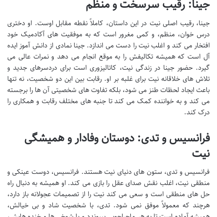
جینا: رقیب سرسخت و منظم
جینا، رقیب اصلی نیت در این داستان، کاملاً نقطه مقابل اوست. او دختری
درس خوان، منظم، و کمی مغرور است که به موفقیت های آکادمیک خود
افتخار می کند و اغلب نیت را دست می اندازد. جینا نمادی از دانش آموز ایده
آل است که همیشه تکالیفش را به موقع انجام می دهد و نمرات عالی می
گیرد. حضور جینا در زندگی نیت، کاتالیزوری است برای دردسرهای جدید و
تلاش های خلاقانه نیت برای غلبه بر او. رقابت بین این دو شخصیت، نه تنها
باعث ایجاد لحظات طنز می شود، بلکه تفاوت های شخصیتی آن ها را برجسته
می کند و به خواننده کمک می کند تا جنبه های مختلف رقابت و همکاری را
درک کند.
فرانسیس و تدی: دوستان وفادار و همیشگی
نیت
فرانسیس و تدی، ستون های دنیای نیت هستند. فرانسیس، دوست عینکی و
منطقی نیت، اغلب نقش صدای عقل را بازی می کند. او همیشه به دنبال راه
حل های منطقی است و سعی می کند نیت را از تصمیمات عجولانه باز دارد،
هرچند که معمولاً موفق نمی شود. تدی، با شخصیت شاد و بی خیالش،
همیشه آماده است تا به هر ماجراجویی بپیوندد و با شوخی ها و خنده هایش،