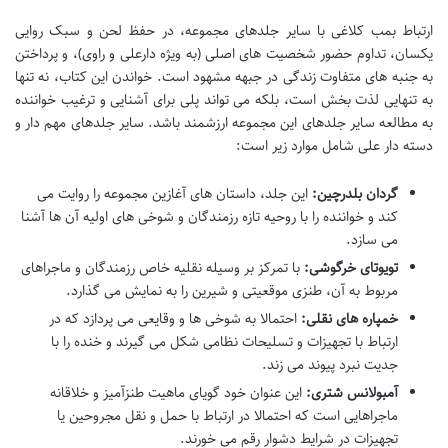
ارتباط بمب کلاغی با سایر جلدهای مجموعه، در حفظ لحن و سبک روایی
یکسان، تداوم حضور شخصیت های اصلی (به ویژه دارعلی و راوی)، و پرداختن
به جنبه های متفاوت زندگی در جبهه مشهود است. خواندن این کتاب، نه تنها
به تنهایی لذت بخش است، بلکه می تواند پلی برای آشنایی و ترغیب خواننده
به مطالعه سایر جلدهای این مجموعه ارزشمند باشد. سایر جلدهای مهم دار و
دسته دار علی شامل موارد زیر است:
گردان بلدرچین:
این جلد، داستان های آغازین مجموعه را روایت می
کند و خواننده را با روحیه تازه رزمندگان و شوخی های اولیه آن ها آشنا
می سازد.
تویوتای خرگوشی:
با تمرکز بر وسیله نقلیه خاص رزمندگان و ماجراهای
مربوط به آن، طنزی موقعیتی و شیرین را به نمایش می گذارد.
خمپاره های نقلی:
احتمالا به شوخی ها و وقایعی می پردازد که در
ارتباط با تجهیزات و تسلیحات نظامی شکل می گیرند و خنده را با
جدیت نبرد پیوند می زند.
آمبولانس شتری:
این عنوان خود گویای ماهیت طنزآمیز و خلاقانه
ماجراهایی است که احتمالا در ارتباط با حمل و نقل مجروحین یا
تجهیزات در شرایط دشوار رقم می خورند.