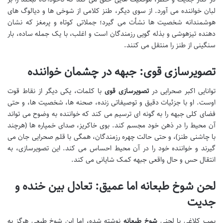
لبان خواننده می آورد. از سوی دیگر، طنز کلامی از شوخی ها و دیالوگ های
هوشمندانه شخصیت ها نشأت می گیرد؛ جملاتی کوتاه و پرمغز که نشان
دهنده تیزهوشی و بذله گویی رزمندگان است و اغلب، با یک جمله ساده، بار
سنگینی از طنز را منتقل می کنند.
تصویرسازی قوی: جبهه در چشمان خواننده
توانایی اکبر صحرایی در
تصویرسازی قوی
با کلمات، یکی دیگر از نقاط قوت
اوست. او با جزئیات دقیق و توصیفاتی زنده، صحنه ها، شخصیت ها، و حتی
فضای کلی جبهه را به گونه ای ترسیم می کند که خواننده به وضوح می تواند
آن محیط را در ذهن خود مجسم کند. بوی خاکریز، صدای خمپاره ها (هرچند
با چاشنی طنز)، و حتی حالت چهره رزمندگان، همگی با قلم صحرایی جان می
گیرند و خواننده خود را در آن محیط احساس می کند. این تصویرسازی، به
انتقال حس و حال واقعی جبهه کمک شایانی می کند.
لحن شوخ طبعانه اما عمیق: تعادل بین خنده و
جدیت
بمب کلاغی با لحنی
شوخ طبعانه
نوشته شده، اما این شوخ طبعی هرگز به