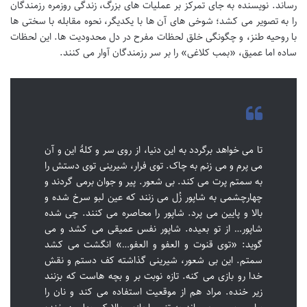
رساند. نویسنده به جای تمرکز بر عملیات های بزرگ، زندگی روزمره رزمندگان
را به تصویر می کشد؛ شوخی های آن ها با یکدیگر، نحوه مقابله با سختی ها
با روحیه طنز، و چگونگی خلق لحظات مفرح در دل محدودیت ها. این لحظات
ساده اما عمیق، «بمب کلاغی» را بر سر رزمندگان آوار می کنند.
تا می خواهد برگردد به این دنیا، از روی سر و کلۀ این و آن
می پرم و می زنم به چاک. توی فرار، شیرینی توی دستش را
به سمتم پرت می کند. بی شعور. پیر و جوان برمی گردند و
چهارچشمی به شاپور زُل می زنند که عین لبو سرخ شده و
بالا و پایین می پرد. شاپور را محاصره می کنند. چی شده
شاپور… از تو بعیده. شاپور نفس عمیقی می کشد و می
گوید: «توی قنوت و العفو و العفو…» انگشت می کشد
سمتم. این بی شعور، شیرینی گذاشته کف دستم و نقش
خدا رو بازی می کنه. تازه نوبت بر و بچه هاست که بزنند
زیر خنده. مراد هم از موقعیت استفاده می کند و نان را