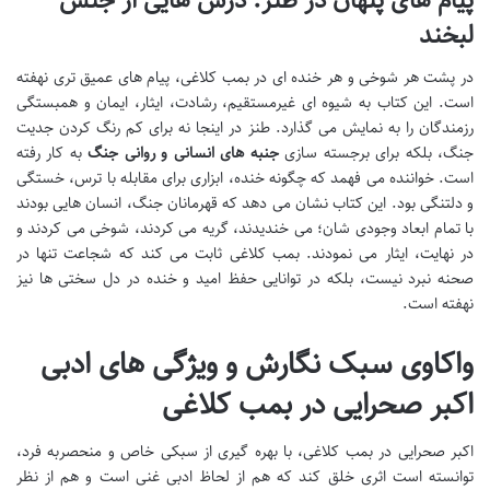
پیام های پنهان در طنز: درس هایی از جنس
لبخند
در پشت هر شوخی و هر خنده ای در بمب کلاغی، پیام های عمیق تری نهفته
است. این کتاب به شیوه ای غیرمستقیم، رشادت، ایثار، ایمان و همبستگی
رزمندگان را به نمایش می گذارد. طنز در اینجا نه برای کم رنگ کردن جدیت
جنگ، بلکه برای برجسته سازی
جنبه های انسانی و روانی جنگ
به کار رفته
است. خواننده می فهمد که چگونه خنده، ابزاری برای مقابله با ترس، خستگی
و دلتنگی بود. این کتاب نشان می دهد که قهرمانان جنگ، انسان هایی بودند
با تمام ابعاد وجودی شان؛ می خندیدند، گریه می کردند، شوخی می کردند و
در نهایت، ایثار می نمودند. بمب کلاغی ثابت می کند که شجاعت تنها در
صحنه نبرد نیست، بلکه در توانایی حفظ امید و خنده در دل سختی ها نیز
نهفته است.
واکاوی سبک نگارش و ویژگی های ادبی
اکبر صحرایی در بمب کلاغی
اکبر صحرایی در بمب کلاغی، با بهره گیری از سبکی خاص و منحصربه فرد،
توانسته است اثری خلق کند که هم از لحاظ ادبی غنی است و هم از نظر