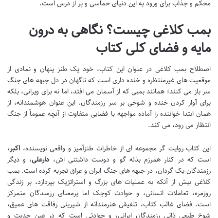
محکم و جذاب برای ورود به این دنیای حماسی و پر از درس است.
بمب کلاغی چیست؟ نگاهی به درون
مایه و فضای کلی کتاب
اصطلاح بمب کلاغی در عنوان این کتاب، خود یک طنز پنهان و نمادی از
موقعیت های غیرمنتظره و خنده داری است که ناگهان در دل جبهه های جنگ
سر باز می کنند؛ همانند بمبی که از آسمان می افتد، اما نه برای ویرانی، بلکه
برای آوار کردن خنده و شوخی بر سر رزمندگان. این عنوان هوشمندانه، از
همان ابتدا خواننده را آماده مواجهه با فضایی متفاوت از آنچه عموماً از جنگ
انتظار می رود، می کند.
این کتاب روایت گر مجموعه ای از خاطرات طنزآمیز و واقعی نویسنده،
اکبر
،
است که در کنار همرزم بذله گو و دوست داشتنی اش،
دارعلی
، و دیگر
رزمندگان یک گردان، در جبهه های جنگ ایران و عراق تجربه کرده است. بمب
کلاغی بیش از آنکه به عملیات های بزرگ و استراتژیک بپردازد، بر زندگی
روزمره، تعاملات انسانی، و حوادث کوچک اما پرمعنای رزمندگان متمرکز
است. فضای غالب کتاب، تلفیقی هنرمندانه از شیرینی رفاقت های عمیق،
شوخ طبعی ذاتی رزمندگان ایرانی، و حوادثی است که در عین جدیت و