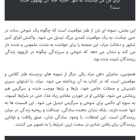
برای من می چسباند به تنور. اجازه، حالا کی پهلوون خنده
ست؟
این بخش، نمونه ای بارز از طنز موقعیت است که چگونه یک شوخی ساده در
حین عبادت، به یک موقعیت کمدی بزرگ تبدیل می شود. واکنش اغراق آمیز
شاپور و دخالت مراد، این صحنه را برای خواننده به شدت ملموس و خنده دار
می کند و نشان می دهد که شوخی و سرزندگی چگونه در تاروپود زندگی
رزمندگان تنیده شده بود.
همچنین، ماجرای دهن مراد یکی دیگر از نمونه های برجسته طنز کلامی و
موقعیتی است که در کتاب به آن پرداخته می شود. مراد، با اشتهای سیری
ناپذیرش و جملات خاص خود، بارها و بارها موجب خنده و سرگرمی هم
رزمانش می شود. توانایی او در خوردن مقادیر زیاد غذا، حتی در شرایط کمبود،
به سوژه ای دائمی برای شوخی و سرگرمی تبدیل می شود. این قسمت ها نه
تنها خنده دارند، بلکه نشان دهنده سادگی، صداقت و روحیه زندگی در میان
رزمندگان است. این لحظات، با وجود سادگی شان، عمق رفاقت و توانایی
رزمندگان برای یافتن شادی در سخت ترین شرایط را به تصویر می کشند.