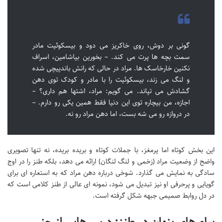
گونی بر دوش، روی خاکریز می دود و بیسکوئیت مادر
سمت بچه ها پرت می کند. – بخورین بیاشامین، اسراف
نکنین خارخاسک ها. مراد در حالی که رانش باندپیچی شده
و لنگ می زند، بیسکوئیت را با مادر و کودک توی دهن
گشادش می تپاند. می گویم: مراد، اشتها هم داری؟ –
اجازه، من بیچاره توی این دنیا فقط همین یکی رو دارم. –
در دروازه رو می شه بست، اما دهن مراد رو نه.
این بخش کوتاه اما پرمغز، با جملات کوتاه و بریده بریده، نه تنها تصویری
واضح از وضعیت مراد (زخمی و لنگ لنگان) ارائه می دهد، بلکه طنز را در اوج
سادگی به نمایش می گذارد. شوخی درباره دهن مراد که به استعاره ای برای
گویایی و پرحرفی او نیز تبدیل می شود، نمونه ای عالی از طنز کلامی است که
در دل روابط صمیمی جبهه شکل گرفته است.