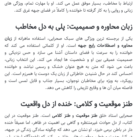
ارتباط با مخاطب، بسیار موفق عمل می کند. او با مهارت تمام، ویژگی های
زبانی و روایی را به کار گرفته تا خواننده را کاملاً در فضای جبهه غرق کند.
زبان محاوره و صمیمیت: پلی به دل مخاطب
یکی از برجسته ترین ویژگی های سبک صحرایی، استفاده ماهرانه از
زبان
محاوره و اصطلاحات رایج جبهه
است. او از کلماتی استفاده می کند که
خواننده را به سرعت با فضای داستان آشنا می سازد و حس نزدیکی و
صمیمیت عمیقی بین او و شخصیت ها ایجاد می کند. این انتخاب زبانی،
باعث می شود که متن به هیچ عنوان خشک و رسمی نباشد و خواننده
احساس کند در حال شنیدن خاطراتی از زبان یک دوست یا همرزم است. این
رویکرد، به ویژه برای مخاطبان نوجوان، بسیار جذاب و قابل لمس است و
فاصله میان آن ها و وقایع تاریخی را کاهش می دهد.
طنز موقعیت و کلامی: خنده از دل واقعیت
صحرایی استاد خلق
طنز موقعیت
و
طنز کلامی
است. طنز موقعیت در این
کتاب، از دل حوادث غیرمنتظره و گاهی بی اهمیت در ظاهر، اما عمیقاً خنده
دار در باطن برمی خیزد. او نشان می دهد که چگونه سادگی زندگی در جبهه،
در کنار جدیت و خطر، موقعیت هایی خلق می کند که ناخودآگاه لبخند را بر