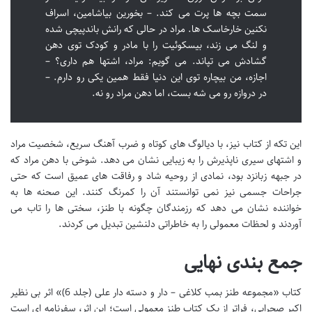
سمت بچه ها پرت می کند. – بخورین بیاشامین، اسراف
نکنین خارخاسک ها. مراد در حالی که رانش باندپیچی شده
و لنگ می زند، بیسکوئیت را با مادر و کودک توی دهن
گشادش می تپاند. می گویم: مراد، اشتها هم داری؟ –
اجازه، من بیچاره توی این دنیا فقط همین یکی رو دارم. –
در دروازه رو می شه بست، اما دهن مراد رو نه.
این تکه از کتاب نیز، با دیالوگ های کوتاه و ضرب آهنگ سریع، شخصیت مراد
و اشتهای سیری ناپذیرش را به زیبایی نشان می دهد. شوخی با دهن مراد که
در جبهه زبانزد بود، نمادی از روحیه شاد و رفاقت های عمیق است که حتی
جراحات جسمی نیز نمی توانستند آن را کمرنگ کنند. این صحنه ها به
خواننده نشان می دهد که رزمندگان چگونه با طنز، سختی ها را تاب می
آوردند و لحظات معمولی را به خاطراتی دلنشین تبدیل می کردند.
جمع بندی نهایی
کتاب «مجموعه طنز بمب کلاغی – دار و دسته دار علی (جلد 6)» اثر بی نظیر
اکبر صحرایی، فراتر از یک کتاب طنز معمولی است؛ این اثر، سفرنامه ای است