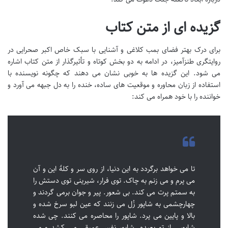
گزیده ای از متن کتاب
برای درک بهتر فضای بمب کلاغی و آشنایی با سبک خاص اکبر صحرایی در
روایتگری طنزآمیز، در ادامه به دو بخش کوتاه و تأثیرگذار از متن کتاب اشاره
می شود. این گزیده ها به خوبی نشان می دهند که چگونه نویسنده با
استفاده از زبان محاوره و موقعیت های ساده، خنده را به دل جبهه می آورد و
خواننده را با خود همراه می کند:
تا می خواهد برگردد به این دنیا، از روی سر و کلۀ این و آن
می پرم و می زنم به چاک. توی فرار، شیرینی توی دستش را
به سمتم پرت می کند. بی شعور. پیر و جوان برمی گردند و
چهارچشمی به شاپور زُل می زنند که عین لبو سرخ شده و
بالا و پایین می پرد. شاپور را محاصره می کنند. چی شده
شاپور… از تو بعیده. شاپور نفس عمیقی می کشد و می