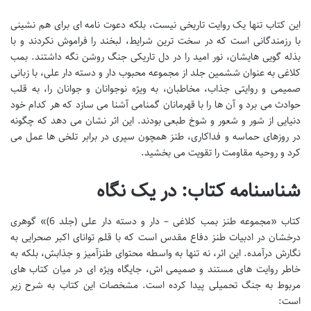
این کتاب تنها یک روایت تاریخی نیست، بلکه دعوت نامه ای برای هم نشینی
با رزمندگانی است که در سخت ترین شرایط، لبخند را فراموش نکردند و با
بذله گویی هایشان، نور امید را در دل تاریکی جنگ روشن نگه داشتند. بمب
کلاغی به عنوان ششمین جلد از مجموعه محبوب دار و دسته دار علی، با زبانی
صمیمی و روایتی جذاب، مخاطبان، به ویژه نوجوانان و جوانان را، به قلب
حوادث می برد و آن ها را با قهرمانان گمنامی آشنا می سازد که هر کدام خود
دنیایی از شور و شعور و شوخ طبعی بودند. این اثر نشان می دهد که چگونه
در روزهای حماسه و فداکاری، طنز همچون سپری در برابر تلخی ها عمل می
کرد و روحیه مقاومت را تقویت می بخشید.
شناسنامه کتاب: در یک نگاه
کتاب «مجموعه طنز بمب کلاغی – دار و دسته دار علی (جلد 6)» گوهری
درخشان در ادبیات طنز دفاع مقدس است که با قلم توانای اکبر صحرایی به
نگارش درآمده. این اثر، نه تنها به واسطه محتوای طنزآمیز و جذابش، بلکه به
خاطر روایت های مستند و صمیمی اش، جایگاه ویژه ای در میان کتاب های
مربوط به جنگ تحمیلی پیدا کرده است. مشخصات این کتاب به شرح زیر
است: