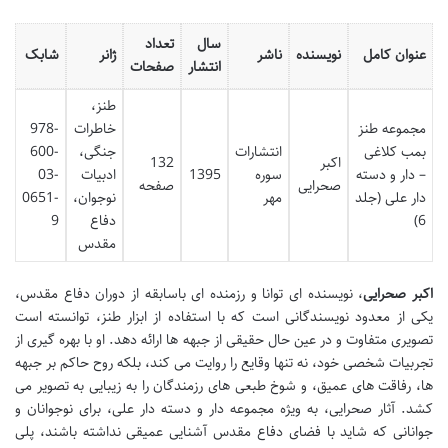
سال
تعداد
عنوان کامل
نویسنده
ناشر
ژانر
شابک
انتشار
صفحات
طنز،
مجموعه طنز
خاطرات
978-
بمب کلاغی
انتشارات
جنگی،
600-
اکبر
132
– دار و دسته
سوره
1395
ادبیات
03-
صحرایی
صفحه
دار علی (جلد
مهر
نوجوان،
0651-
6)
دفاع
9
مقدس
اکبر صحرایی
، نویسنده ای توانا و رزمنده ای باسابقه از دوران دفاع مقدس،
یکی از معدود نویسندگانی است که با استفاده از ابزار طنز، توانسته است
تصویری متفاوت و در عین حال حقیقی از جبهه ها ارائه دهد. او با بهره گیری از
تجربیات شخصی خود، نه تنها وقایع را روایت می کند، بلکه روح حاکم بر جبهه
ها، رفاقت های عمیق، و شوخ طبعی های رزمندگان را به زیبایی به تصویر می
کشد. آثار صحرایی، به ویژه مجموعه دار و دسته دار علی، برای نوجوانان و
جوانانی که شاید با فضای دفاع مقدس آشنایی عمیقی نداشته باشند، پلی