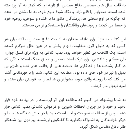
به قلب سال های حماسی دفاع مقدس، از زاویه ای که کمتر به آن پرداخته
شده است. صحرایی با قلم توانا و نگاه شوخ طبع خود، به ما نشان می دهد
که چگونه در اوج سختی ها، رزمندگان دلاور ما با خنده و شوخی، روحیه خود
را حفظ می کردند و پیوندهای رفاقتشان را مستحکم تر می ساختند.
این کتاب نه تنها برای علاقه مندان به ادبیات دفاع مقدس، بلکه برای هر
کسی که به دنبال اثری متفاوت، الهام بخش و در عین حال سرگرم کننده
است، یک انتخاب بی نظیر خواهد بود. بمب کلاغی به ویژه برای نسل جوان،
پلی محکم و دلنشین برای درک ابعاد انسانی و عمیق جنگ است؛ جنگی که
در کنار رشادت ها و فداکاری ها، صحنه هایی از رفاقت های ناب و طنزی بی
بدیل را نیز در خود جای داده بود. مطالعه این کتاب، شما را با قهرمانانی آشنا
می کند که با روحیه والای خود، دشوارترین شرایط را به فرصتی برای خنده و
امید تبدیل می کردند.
به شما پیشنهاد می کنیم که مطالعه این اثر ارزشمند را در برنامه خود قرار
دهید و خود را در جریان لحظات شیرین و فراموش نشدنی بمب کلاغی قرار
دهید. پس از مطالعه، تجربیات و احساسات خود را در بخش دیدگاه ها با ما و
دیگر خوانندگان به اشتراک بگذارید تا گفتگویی ارزشمند پیرامون این شاهکار
طنز دفاع مقدس شکل گیرد.