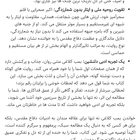
و امید، حتی در دل تاریک ترین جنگ ها نیز جاری بود.
تقویت روحیه ملی و ایثار بدون شعارزدگی:
اکبر صحرایی با قلم
سحرآمیز خود، ارزش هایی چون شجاعت، همدلی، مقاومت و ایثار را به
شیوه ای غیرمستقیم و بسیار موثر منتقل می کند. او از جنبه های
شیرین و گاه بامزه جبهه استفاده می کند تا بدون نیاز به شعارزدگی،
دلایل ماندگاری و عظمت دفاع مقدس را به خواننده نشان دهد. این
نوع روایت، به مراتب تاثیرگذارتر و الهام بخش تر از هر بیان مستقیم و
حماسی است.
یک تجربه ادبی دلنشین:
بمب کلاغی متنی روان، جذاب و پرکشش دارد
که از همان صفحات اول شما را با خود همراه می کند. روایت های کوتاه
و دست نوشته گونه، خواندن آن را آسان و لذت بخش می سازد. این
کتاب به شما قول می دهد که لحظات خوشی را برایتان رقم بزند؛
لحظاتی سرشار از خنده، تفکر و گاهی تأثر از عمق فداکاری ها. شما با
مطالعه این اثر، نه تنها با بخشی از تاریخ سرزمین خود آشنا می شوید،
بلکه تجربه ای ادبی خواهید داشت که تا مدت ها در خاطرتان می ماند.
خواندن بمب کلاغی نه تنها برای علاقه مندان به ادبیات دفاع مقدس، بلکه
برای هر کسی که به دنبال یک مطالعه سبک، پرمفهوم و سرگرم کننده است،
اکیداً توصیه می شود. این کتاب، شما را به خنده ای از ته دل و تفکری عمیق
درباره ابعاد ناگفته جنگ دعوت می کند.