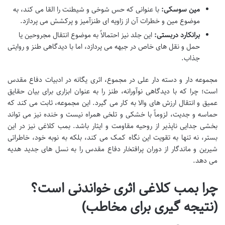
مین سوسکی:
با عنوانی که حس شوخی و شیطنت را القا می کند، به
موضوع مین و خطرات آن از زاویه ای طنزآمیز و پرکشش می پردازد.
برانکارد دربستی:
این جلد نیز احتمالاً به موضوع انتقال مجروحین یا
حمل و نقل های خاص در جبهه می پردازد، اما با دیدگاهی طنز و روایتی
جذاب.
مجموعه دار و دسته دار علی در مجموع، اثری یگانه در ادبیات دفاع مقدس
است؛ چرا که با دیدگاهی نوآورانه، طنز را به عنوان ابزاری برای بیان حقایق
عمیق و انتقال ارزش های والا به کار می گیرد. این مجموعه، ثابت می کند که
حماسه و جدیت، لزوماً با خشکی و تلخی همراه نیست و خنده نیز می تواند
بخشی جدایی ناپذیر از روحیه مقاومت و ایثار باشد. بمب کلاغی نیز در این
بستر، نه تنها به تقویت این نگاه کمک می کند، بلکه به نوبه خود، خاطراتی
شیرین و ماندگار از دوران پرافتخار دفاع مقدس را به نسل های جدید هدیه
می دهد.
چرا بمب کلاغی اثری خواندنی است؟
(نتیجه گیری برای مخاطب)