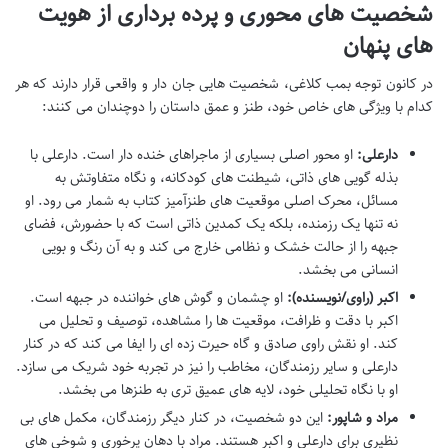
شخصیت های محوری و پرده برداری از هویت
های پنهان
در کانون توجه بمب کلاغی، شخصیت هایی جان دار و واقعی قرار دارند که هر
کدام با ویژگی های خاص خود، طنز و عمق داستان را دوچندان می کنند:
دارعلی:
او محور اصلی بسیاری از ماجراهای خنده دار است. دارعلی با
بذله گویی های ذاتی، شیطنت های کودکانه، و نگاه متفاوتش به
مسائل، محرک اصلی موقعیت های طنزآمیز کتاب به شمار می رود. او
نه تنها یک رزمنده، بلکه یک کمدین ذاتی است که با حضورش، فضای
جبهه را از حالت خشک و نظامی خارج می کند و به آن رنگ و بویی
انسانی می بخشد.
اکبر (راوی/نویسنده):
او چشمان و گوش های خواننده در جبهه است.
اکبر با دقت و ظرافت، موقعیت ها را مشاهده، توصیف و تحلیل می
کند. او نقش راوی صادق و گاه حیرت زده ای را ایفا می کند که در کنار
دارعلی و سایر رزمندگان، مخاطب را نیز در تجربه خود شریک می سازد.
او با نگاه تحلیلی خود، لایه های عمیق تری به طنزها می بخشد.
مراد و شاپور:
این دو شخصیت، در کنار دیگر رزمندگان، مکمل های بی
نظیری برای دارعلی و اکبر هستند. مراد با دهان پرخوری و شوخی های