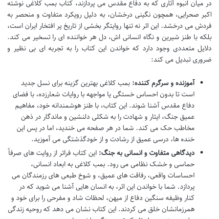
در میان انبوه آثاری که به دفاع مقدس می پردازند، کتاب بمب کلاغی نوشته
اکبر صحرایی، همچون نگینی درخشان، به دلیل رویکرد متفاوت و منحصر به
فردش می درخشد. این اثر نه تنها روایتگر بخشی از تاریخ پر افتخار ایران است،
بلکه با طنز شیرین و نگاه انسانی اش، دل هر خواننده ای را تسخیر می کند.
دلایل متعددی وجود دارد که خواندن این کتاب را به تجربه ای بی نظیر و
ضروری تبدیل می کند:
آموزنده و سرگرم کننده:
بمب کلاغی بهترین گزینه برای نسل جدید
است تا بدون احساس خستگی یا مواجهه با روایات شعارزده، با فضای
دفاع مقدس آشنا شوند. این کتاب، با طنز هوشمندانه خود، مفاهیم
عمیق جنگ، ایثار و شهادت را به شکلی دلنشین و ماندگار در ذهن
مخاطب حک می کند. شما در هر صفحه می خندید، اما در پس این
خنده ها، درسی عمیق از رشادت و از خودگذشتگی می آموزید.
دیدگاهی متفاوت و انسانی به جنگ:
این کتاب فراتر از روایت های صرفاً
حماسی و خشک نظامی می رود. بمب کلاغی به ابعاد انسانی،
احساسات واقعی، رفاقت های عمیق، و شوخ طبعی های رزمندگان می
پردازد. شما با خواندن این اثر، به انسان هایی آشنا می شوید که در
کنار وظیفه سنگین دفاع از میهن، لحظات شاد و مفرحی را برای خود و
همرزمانشان خلق می کردند. این کتاب نشان می دهد که روحیه زندگی