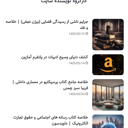
گارگروه نویسنده سایت
جرایم ناشی از رسیدگی قضایی (بیژن نجفی) | خلاصه
و نقد
1405/05/15
کشف دنیای وسیع ادبیات در پلتفرم آمازون
1405/05/14
خلاصه جامع کتاب پرسپکتیو در معماری داخلی |
فریبا سبز چمنی
1405/05/03
خلاصه کتاب رسانه های اجتماعی و حقوق تجارت
الکترونیک | داویدسون