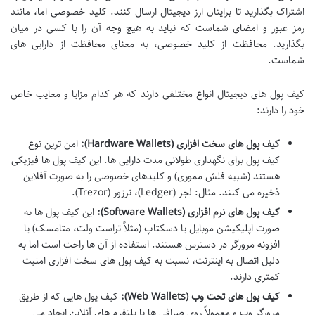
اشتراک بگذارید تا برایتان ارز دیجیتال ارسال کنند. کلید خصوصی اما، مانند
رمز عبور و امضای شماست که نباید به هیچ وجه آن را با کسی در میان
بگذارید. محافظت از کلید خصوصی، به معنای محافظت از دارایی های
شماست.
کیف پول های دیجیتال انواع مختلفی دارند که هر کدام مزایا و معایب خاص
خود را دارند:
کیف پول های سخت افزاری (Hardware Wallets):
امن ترین نوع
کیف پول برای نگهداری طولانی مدت دارایی ها. این کیف پول ها فیزیکی
هستند (شبیه فلش مموری) و کلیدهای خصوصی را به صورت آفلاین
ذخیره می کنند. مثال: لجر (Ledger)، ترزور (Trezor).
کیف پول های نرم افزاری (Software Wallets):
این کیف پول ها به
صورت اپلیکیشن موبایل یا دسکتاپ (مثلاً تراست ولت، متامسک) یا
افزونه مرورگر در دسترس هستند. استفاده از آن ها راحت است اما به
دلیل اتصال به اینترنت، نسبت به کیف پول های سخت افزاری امنیت
کمتری دارند.
کیف پول های تحت وب (Web Wallets):
کیف پول هایی که از طریق
مرورگر وب و معمولاً روی صرافی ها یا پلتفرم های آنلاین ایجاد می