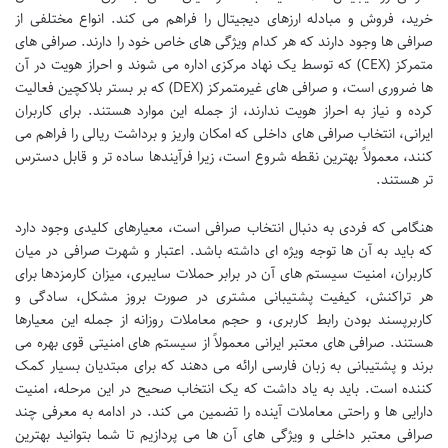
خرید، فروش و مبادله ارزهای دیجیتال را فراهم می کند. انواع مختلفی از
صرافی ها وجود دارند که هر کدام ویژگی های خاص خود را دارند. صرافی های
متمرکز (CEX) که توسط یک نهاد مرکزی اداره می شوند و احراز هویت در آن
ها ضروری است، و صرافی های غیرمتمرکز (DEX) که بر بستر بلاکچین فعالیت
کرده و نیاز به احراز هویت ندارند، از جمله این موارد هستند. برای کاربران
ایرانی، انتخاب صرافی های داخلی که امکان واریز و برداشت ریالی را فراهم می
کنند، معمولاً بهترین نقطه شروع است، زیرا فرآیندها ساده تر و قابل دسترس
تر هستند.
هنگامی که فردی به دنبال انتخاب صرافی است، معیارهای کلیدی وجود دارد
که باید به آن ها توجه ویژه ای داشته باشد. اعتبار و شهرت صرافی در میان
کاربران، امنیت سیستم های آن در برابر حملات سایبری، میزان کارمزدها برای
هر تراکنش، کیفیت پشتیبانی مشتری در صورت بروز مشکل، سادگی و
کاربرپسند بودن رابط کاربری، و حجم معاملات روزانه از جمله این معیارها
هستند. صرافی های معتبر ایرانی معمولاً از سیستم های امنیتی قوی بهره می
برند و پشتیبانی به زبان فارسی ارائه می دهند که برای مبتدیان بسیار کمک
کننده است. باید به یاد داشت که یک انتخاب صحیح در این مرحله، امنیت
دارایی ها و راحتی معاملات آینده را تضمین می کند. در ادامه به معرفی چند
صرافی معتبر داخلی و ویژگی های آن ها می پردازیم تا شما بتوانید بهترین