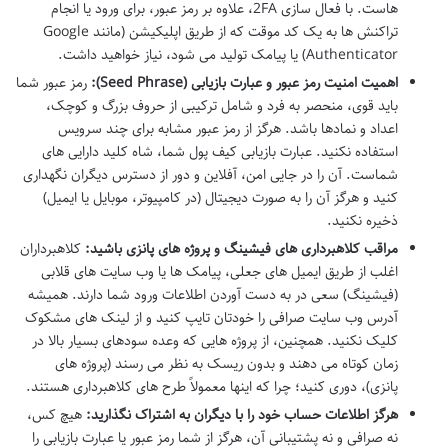
هاست. با فعال سازی 2FA، علاوه بر رمز عبور، برای ورود یا انجام
تراکنش ها به یک کد موقت که از طریق اپلیکیشن (مانند Google
Authenticator) یا پیامک تولید می شود، نیاز خواهید داشت.
اهمیت امنیت رمز عبور و عبارت بازیابی (Seed Phrase):
رمز عبور شما
باید قوی، منحصر به فرد و شامل ترکیبی از حروف بزرگ و کوچک،
اعداد و نمادها باشد. هرگز از رمز عبور مشابه برای چند سرویس
استفاده نکنید. عبارت بازیابی کیف پول شما، شاه کلید دارایی های
شماست. آن را در جایی امن، آفلاین و دور از دسترس دیگران نگهداری
کنید و هرگز آن را به صورت دیجیتال (در کامپیوتر، موبایل یا ایمیل)
ذخیره نکنید.
مراقب کلاهبرداری های فیشینگ و پروژه های پانزی باشید:
کلاهبرداران
اغلب از طریق ایمیل های جعلی، پیامک ها یا وب سایت های قلابی
(فیشینگ) سعی در به دست آوردن اطلاعات ورود شما دارند. همیشه
آدرس وب سایت صرافی را خودتان تایپ کنید و از لینک های مشکوک
کلیک نکنید. همچنین، از پروژه هایی که وعده سودهای بسیار بالا در
زمان کوتاه می دهند و بدون ریسک به نظر می رسند (پروژه های
پانزی)، دوری کنید؛ چرا که اینها معمولاً طرح های کلاهبرداری هستند.
هرگز اطلاعات حساب خود را با دیگران به اشتراک نگذارید:
هیچ کس،
نه صرافی و نه پشتیبانی آن، هرگز از شما رمز عبور یا عبارت بازیابی را