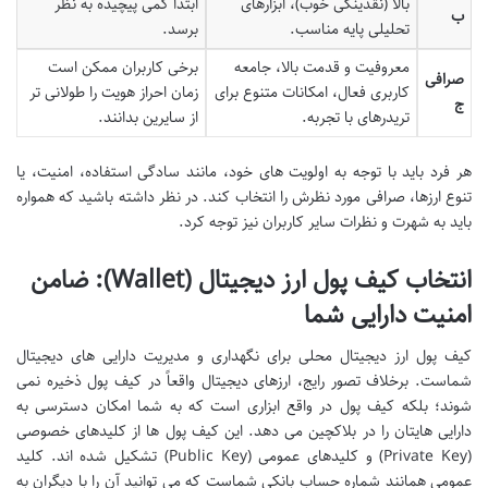
بالا (نقدینگی خوب)، ابزارهای
ابتدا کمی پیچیده به نظر
ب
تحلیلی پایه مناسب.
برسد.
معروفیت و قدمت بالا، جامعه
برخی کاربران ممکن است
صرافی
کاربری فعال، امکانات متنوع برای
زمان احراز هویت را طولانی تر
ج
تریدرهای با تجربه.
از سایرین بدانند.
هر فرد باید با توجه به اولویت های خود، مانند سادگی استفاده، امنیت، یا
تنوع ارزها، صرافی مورد نظرش را انتخاب کند. در نظر داشته باشید که همواره
باید به شهرت و نظرات سایر کاربران نیز توجه کرد.
انتخاب کیف پول ارز دیجیتال (Wallet): ضامن
امنیت دارایی شما
کیف پول ارز دیجیتال محلی برای نگهداری و مدیریت دارایی های دیجیتال
شماست. برخلاف تصور رایج، ارزهای دیجیتال واقعاً در کیف پول ذخیره نمی
شوند؛ بلکه کیف پول در واقع ابزاری است که به شما امکان دسترسی به
دارایی هایتان را در بلاکچین می دهد. این کیف پول ها از کلیدهای خصوصی
(Private Key) و کلیدهای عمومی (Public Key) تشکیل شده اند. کلید
عمومی همانند شماره حساب بانکی شماست که می توانید آن را با دیگران به