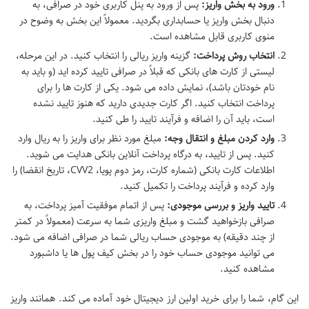
ورود به بخش واریز:
پس از ورود به پنل کاربری خود در صرافی، به
دنبال بخش واریز یا حسابداری بگردید. معمولاً این بخش به وضوح در
منوی کاربری قابل مشاهده است.
انتخاب روش پرداخت:
گزینه واریز ریالی را انتخاب کنید. در این مرحله،
لیستی از کارت های بانکی که قبلاً در صرافی تایید کرده اید (و باید به
نام خودتان باشد)، نمایش داده می شود. یکی از کارت ها را برای
پرداخت انتخاب کنید. اگر کارت جدیدی دارید که هنوز تایید نشده
است، باید آن را اضافه و فرآیند تایید را طی کنید.
وارد کردن مبلغ و انتقال وجه:
مبلغ مورد نظر برای واریز را به ریال وارد
کنید. پس از تایید، به درگاه پرداخت آنلاین بانکی هدایت می شوید.
اطلاعات کارت بانکی (شماره کارت، رمز دوم پویا، CVV2، تاریخ انقضا) را
وارد کرده و فرآیند پرداخت را تکمیل کنید.
تایید واریز و بررسی موجودی:
پس از اتمام موفقیت آمیز پرداخت، به
صرافی بازخواهید گشت و مبلغ واریزی شما به سرعت (معمولاً در کمتر
از چند دقیقه) به موجودی حساب ریالی شما در صرافی اضافه می شود.
می توانید موجودی حساب خود را در بخش کیف پول ها یا داشبورد
مشاهده کنید.
این گام، شما را برای خرید اولین ارز دیجیتال خود آماده می کند. همانند واریز