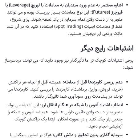
اشاره مختصر به عدم ورود مبتدیان به معاملات با لوریج (Leverage) یا
فیوچرز (Futures):
این نوع معاملات بسیار پرریسک بوده و می توانند
منجر به از دست رفتن تمام سرمایه در یک لحظه شوند. برای شروع،
فقط از معاملات اسپات (Spot Trading) استفاده کنید که در آن شما
مالک واقعی ارز دیجیتال هستید.
اشتباهات رایج دیگر
برخی اشتباهات کوچک تر اما تأثیرگذار نیز وجود دارند که می توانند دردسرساز
شوند:
عدم بررسی کارمزدها قبل از معامله:
همیشه قبل از انجام هر تراکنش
(خرید، فروش، واریز، برداشت)، کارمزدها را بررسی کنید. کارمزدها می
توانند در بلندمدت روی سودآوری شما تاثیرگذار باشند.
انتخاب اشتباه آدرس یا شبکه در هنگام انتقال ارز:
این اشتباه می تواند
منجر به از دست رفتن دائمی دارایی ها شود. همیشه آدرس و شبکه را
چندین بار چک کنید و در صورت امکان، ابتدا یک تراکنش کوچک
آزمایشی انجام دهید.
سرمایه گذاری بدون تحقیق و دانش کافی:
هرگز بر اساس سیگنال یا