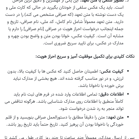
تصویر سلفی با متن تعهد:
این یکی از مهمترین و دقیق ترین مراحل
است. باید یک عکس سلفی از خودتان بگیرید در حالی که کارت ملی و
یک دست نوشته با متن تعهد (که صرافی مشخص می کند) را در دست
دارید. متن تعهد معمولاً شامل نام کامل، کد ملی، نام صرافی، تاریخ و
جمله اینجانب درخواست احراز هویت در صرافی [نام صرافی] را دارم یا
مشابه آن است. کیفیت عکس، خوانا بودن متن و واضح بودن چهره و
مدارک در عکس، برای تایید سریع ضروری است.
نکات کلیدی برای تکمیل موفقیت آمیز و سریع احراز هویت:
کیفیت عکس:
اطمینان حاصل کنید که عکس ها با کیفیت بالا، بدون
لرزش، و در نور مناسب گرفته شده اند. هیچ بخشی از مدارک نباید
برش خورده یا ناخوانا باشد.
اطلاعات دقیق:
تمامی اطلاعات وارد شده در فرم های ثبت نام باید
کاملاً منطبق با اطلاعات روی مدارک شناسایی باشد. هرگونه تناقض می
تواند منجر به رد شدن درخواست شود.
متن تعهد:
متن را دقیقاً مطابق با دستورالعمل صرافی بنویسید و از قلم
خوردگی یا ناخوانا بودن آن پرهیز کنید. تاریخ حتماً باید تاریخ روز باشد.
پس از ارسال مدارک، معمولاً چند ساعت تا چند روز کاری طول می کشد تا