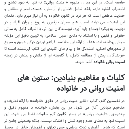
جامعه است. در این میان، مفهوم «امنیت روانی» نه تنها به نبود تشنج و
اضطراب اشاره دارد، بلکه شامل فضایی از آرامش، اعتماد، احترام متقابل و
حمایت عاطفی است که هر فرد در کانون خانواده به آن نیاز مبرم دارد. فقدان
این امنیت، می تواند آسیب های جبران ناپذیری به روح و روان افراد و در
نهایت، به پیکره اجتماع وارد آورد. نویسندگان این اثر، با اشراف کامل به مبانی
حقوقی و فقهی و با استناد به منابع اصیل اسلامی، به تبیین دقیق این مؤلفه
حیاتی پرداخته اند. هدف از ارائه این خلاصه، فراهم آوردن درکی عمیق و سریع
از محورهای اصلی، استدلال ها و پیام های کلیدی این کتاب ارزشمند است تا
خوانندگان، پیش از مطالعه کامل، با گنجینه ای از دانش و بینش در زمینه
امنیت روانی خانواده
آشنا شوند.
کلیات و مفاهیم بنیادین: ستون های
امنیت روانی در خانواده
در نخستین گام، کتاب «تاثیر امنیت روانی در حقوق خانواده» با ارائه تعاریف و
مفاهیم بنیادین آغاز می شود. در این بخش، خواننده با مفهوم دقیق و
چندوجهی «امنیت روانی» در بستر کانون گرم خانواده آشنا می شود. این
امنیت تنها به معنای عدم وجود تنش و اختلاف نیست، بلکه وضعیتی جامع تر
است که شامل آرامش، ثبات عاطفی، حس تعلق، و اطمینان خاطر در محیط