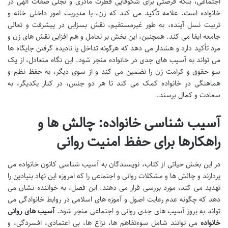
اجتماعی، بلکه فرصتی برای شکوفایی فطرت مادری و تجلی صفات الهی در
خانواده است. علامه تأکید می کند که زن، با مدیریت امور داخلی خانه و
تربیت نسل آینده، به طور غیرمستقیم، نقش بسزایی در پیشرفت و تعالی
جامعه ایفا می کند. همچنین، این بخش بر تعامل و هم افزایی نقش های زن و
مرد تأکید دارد و هشدار می دهد که هرگونه تداخل یا نادیده گرفتن جایگاه ها
می تواند به آسیب های جدی در خانواده منجر شود. این نگاه متعادل، از یک
سو حقوق و کرامت زن را تضمین می کند و از سوی دیگر، به حفظ نظم و
هماهنگی در خانواده کمک می کند تا هر دو جنس، در کنار یکدیگر، به
سعادت و کمال برسند.
آسیب شناسی خانواده: چالش ها و
راهکارها برای حفظ امنیت روانی
در این بخش حیاتی از کتاب، نویسندگان به آسیب شناسی کانون خانواده می
پردازند و چالش ها و مشکلات روانی و اجتماعی را که امروزه این نهاد بنیادین را
تهدید می کند، مورد بررسی قرار می دهند. این فصل، به خواننده نشان می
دهد که چگونه عدم رعایت اصول و آموزه های اسلامی در روابط خانوادگی می
تواند به بروز آسیب های جدی روانی و اجتماعی منجر شود.
آسیب های روانی
خانواده
می توانند شامل سوءتفاهم ها، نزاع ها، بی اعتمادی، افسردگی، و