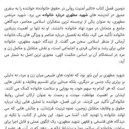
دومین فصل کتاب «تاثیر امنیت روانی در حقوق خانواده» خواننده را به سفری
عمیق در اندیشه های
شهید مطهری درباره خانواده
می برد. شهید مرتضی
مطهری، به عنوان یکی از برجسته ترین متفکران اسلامی معاصر، دیدگاهی
جامع و متعادل در مورد نهاد خانواده داشتند. او نه تنها بر اهمیت بنیادین
خانواده تأکید می کرد، بلکه به تفصیل درباره عناصر و ویژگی های یک خانواده
آرمانی از منظر اسلامی سخن می گفت. از دیدگاه شهید مطهری، خانواده
جایی برای رشد و تعالی فردی و اجتماعی است، و نقش متقابل و مکمل زن و
مرد در استحکام آن بر اساس حکمت الهی، محوری ترین اصل به شمار می
آید.
شهید مطهری بر این باور بود که تفاوت های طبیعی میان زن و مرد، نه دلیلی
بر برتری یک جنس بر دیگری، بلکه مبنایی برای تقسیم وظایف و نقش هایی
است که هر کدام به سهم خود، به پویایی و سلامت خانواده کمک می کنند.
ایشان بر اهمیت عواطف، مودت و رحمت به عنوان ارکان اصلی روابط
خانوادگی تأکید می کردند. در این فصل، خواننده با تحلیل هایی ژرف درباره
حقوق و وظایف متقابل زوجین، نحوه تربیت فرزندان، و چالش هایی که می
تواند خانواده را تهدید کند، آشنا می شود. این بخش از کتاب، با تکیه بر
دیدگاه های فلسفی و فقهی شهید مطهری، یک الگوی عملی و قابل اجرا برای
ساختن خانواده ای سالم، پویا و پرنشاط ارائه می دهد که در آن، هر عضو از