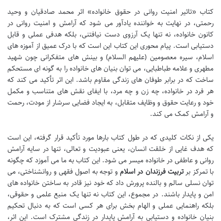
کتاب «تاثیر امنیت روانی در حقوق خانواده» اثر محمد صادقیان و وحید
رحمتی، در نهایت به خواننده یادآور می شود که آرامش و امنیت روانی در
کانون خانواده، نه تنها یک آرزوی دست نیافتنی، بلکه هدفی عملی و قابل
دستیابی است. پیام محوری این کتاب این است که با درک عمیق از آموزه های
اسلام، سیره معصومین (علیهم السلام) و بینش های متفکرانی چون شهید
مطهری و علامه طباطبایی، می توان بنیان های خانواده را به گونه ای مستحکم
ساخت که در برابر طوفان های زندگی مقاوم باشد. این اثر تأکید می کند که
هر فرد در خانواده، چه زن و چه مرد، با ایفای نقش های متناسب و مکمل
خود و رعایت حقوق و وظایف متقابل، به ایجاد فضایی سرشار از مودت، رحمت
و آرامش کمک می کند.
یکی از نکات کلیدی که در طول کتاب بارها مورد تأکید قرار گرفته، این است
که هدف غایی از خلقت انسان، یعنی عبودیت و تعالی، تنها در سایه آرامش
روانی و عاطفی در خانواده میسر می شود. این کتاب به ما می آموزد که چگونه
با تمرکز بر
تربیت فرزندان در اسلام
و توجه به اصول فقهی و روانشناختی، می
توان نسلی سالم و بالنده پرورش داد که خود نیز قادر به ساختن خانواده های
امن و پایدار باشند. در مجموع، این کتاب نه تنها یک منبع علمی و حقوقی،
بلکه راهنمایی عملی و الهام بخش برای هر کسی است که به دنبال تحکیم
بنیان خانواده و دستیابی به آرامش پایدار در زندگی مشترک است. این اثر،