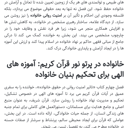
های طبیعی و توانمندی های هر یک از زوجین تعیین شده تا تعادل و آرامش در
خانواده حفظ شود. این فصل نه تنها به بعد حقوقی موضوع می پردازد، بلکه
فلسفه وجودی این احکام و تأثیر آن بر
امنیت روانی خانواده
را نیز روشن می
سازد. از دیدگاه علامه، ساختار رهبری مشخص در خانواده، به کاهش تنش ها
و افزایش همکاری منجر می شود، زیرا هر فرد نقش و وظایف خود را در
چارچوب مشخصی می بیند. این بخش به خواننده کمک می کند تا درکی
جامع از مبانی فقهی حاکم بر نهاد خانواده در اسلام پیدا کند و ارزش این آموزه
ها را در ایجاد آرامش و پایداری خانوادگی درک کند.
خانواده در پرتو نور قرآن کریم: آموزه های
الهی برای تحکیم بنیان خانواده
فصل چهارم کتاب «تاثیر امنیت روانی در حقوق خانواده»، خواننده را به سفری
عمیق در آیات قرآن کریم می برد تا آموزه های الهی در خصوص تشکیل،
تحکیم و مدیریت نهاد خانواده را روشن سازد. قرآن شریف، به عنوان منبع
اصلی و جامع هدایت برای مسلمانان، دستورالعمل های کاملی برای تمام جنبه
های زندگی انسان، از جمله حیات خانوادگی، ارائه داده است. در این بخش،
عواملی که قرآن برای ایجاد محیطی سالم، پرنشاط و سرشار از صفات حسنه
در خانواده مطرح می کند، به تفصیل تبیین می شوند.