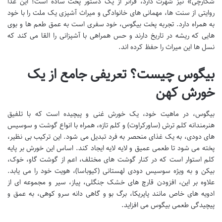
شکارچی» نیز شهرت دارد، فراتر از یک دستور پخت ساده است؛ این غذا
روایتی از سنت ها، مهمانی های خانوادگی و میراث آشپزی یک ملت را با خود
به همراه دارد. تجربه پخت بیگوس، خود سفری است به عمق طعم ها و بوی
هایی که ریشه در تاریخ دارند و حس همراهی با آشپزانی را القا می کند که
نسل ها این میراث را حفظ کرده اند.
بیگوس چیست؟ تعریفی جامع از یک
خورش کهن
بیگوس، در ماهیت خود، یک خورش غنی و پیچیده است که با تلفیق
هنرمندانه کلم ترش (ساورکراوت) و کلم تازه، همراه با انواع گوشت و سوسیس
های دودی، به یک غذای منحصر به فرد تبدیل می شود. این ترکیب بی نظیر،
پخته می شود تا طعمی عمیق و لایه لایه ایجاد کند. اساس این خورش بر پایه
کلم استوار است که در کنار گوشت های مختلف، اعم از گوشت گاو، خوک،
بیکن و به ویژه سوسیس دودی لهستانی (کیوباسا)، هویت خود را می یابد.
علاوه بر این، افزودن قارچ های خشک جنگلی، پیاز، سیر و مجموعه ای از
ادویه های خاص مانند پاپریکا، برگ بو و گاهی دانه سرو کوهی، به عمق و
پیچیدگی طعمی بیگوس می افزاید.