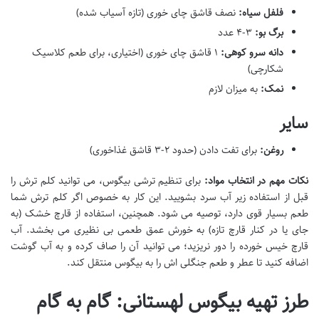
فلفل سیاه:
نصف قاشق چای خوری (تازه آسیاب شده)
برگ بو:
۳-۴ عدد
دانه سرو کوهی:
۱ قاشق چای خوری (اختیاری، برای طعم کلاسیک
شکارچی)
نمک:
به میزان لازم
سایر
روغن:
برای تفت دادن (حدود ۲-۳ قاشق غذاخوری)
نکات مهم در انتخاب مواد:
برای تنظیم ترشی بیگوس، می توانید کلم ترش را
قبل از استفاده زیر آب سرد بشویید. این کار به خصوص اگر کلم ترش شما
طعم بسیار قوی دارد، توصیه می شود. همچنین، استفاده از قارچ خشک (به
جای یا در کنار قارچ تازه) به خورش عمق طعمی بی نظیری می بخشد. آب
قارچ خیس خورده را دور نریزید؛ می توانید آن را صاف کرده و به آب گوشت
اضافه کنید تا عطر و طعم جنگلی اش را به بیگوس منتقل کند.
طرز تهیه بیگوس لهستانی: گام به گام