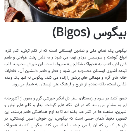
بیگوس (Bigos)
بیگوس یک غذای ملی و نمادین لهستانی است که از کلم ترش، کلم تازه،
انواع گوشت و سوسیس دودی تهیه می شود و به دلیل پخت طولانی و طعم
غنی اش، اغلب به «خوراک شکارچی» معروف است. این خورش محبوب، قلب
تپنده آشپزی لهستان محسوب می شود و عطر و طعم دلنشین آن، خاطرات
خانه های گرم و مهمانی های پرشور را زنده می کند. بیگوس نه تنها یک وعده
غذایی است، بلکه نمادی از تاریخ و فرهنگ غنی لهستان به شمار می رود.
تصور کنید در سرمای زمستان، عطر دل انگیز خورشی گرم و مقوی از آشپزخانه
ای به مشام می رسد که در آن، تکه های گوشت آبدار و کلم های ترش و
شیرین، ساعت ها در کنار هم پخته اند تا به اوج هماهنگی طعم برسند. این
تصویر، دقیقاً همان حسی است که بیگوس، این خورش اصیل لهستانی، در
دل هر کسی که آن را می چشد، ایجاد می کند. بیگوس که به «خوراک