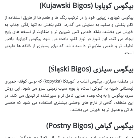
بیگوس کویاویا (Kujawski Bigos)
بیگوس کویاویا، زیبایی خود را در ترکیب رنگ ها و طعم ها از طریق استفاده از
کلم بنفش و سفید به نمایش می گذارد. کلم بنفش نه تنها رنگی جذاب به
خورش می بخشد، بلکه طعمی کمی شیرین تر و متفاوت از نسخه های رایج
ایجاد می کند. این تنوع در نوع کلم، باعث می شود بیگوس کویاویا، بافتی
لطیف تر و طعمی ملایم تر داشته باشد که برای بسیاری از ذائقه ها دلپذیر
است.
بیگوس سیلزی (Śląski Bigos)
در منطقه سیلزی، بیگوس اغلب با کوپیتکا (kopytka) که نوعی کوفته خمیری
لهستانی شبیه به گنوکی است، یا پوره سیب زمینی سرو می شود. این روش
سرو، بیگوس را به یک وعده غذایی کامل تر و سیرکننده تر تبدیل می کند. در
این منطقه، گاهی از قارچ های وحشی بیشتری استفاده می شود که طعمی
خاکی و عمیق تر به خورش می بخشد.
بیگوس گیاهی (Postny Bigos)
در لهستان، به ویژه در ایام روزه داری یا برای کسانی که از مصرف گوشت پرهیز