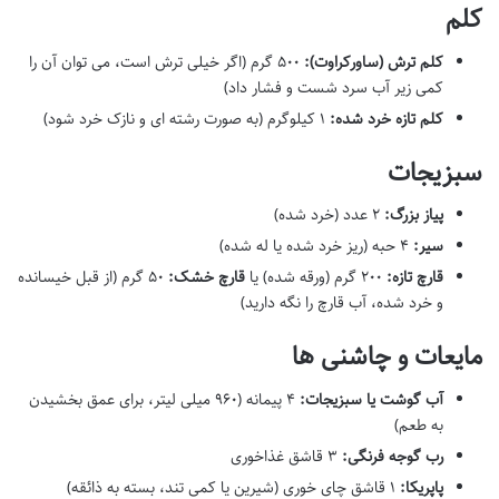
کلم
کلم ترش (ساورکراوت):
۵۰۰ گرم (اگر خیلی ترش است، می توان آن را
کمی زیر آب سرد شست و فشار داد)
کلم تازه خرد شده:
۱ کیلوگرم (به صورت رشته ای و نازک خرد شود)
سبزیجات
پیاز بزرگ:
۲ عدد (خرد شده)
سیر:
۴ حبه (ریز خرد شده یا له شده)
قارچ تازه:
۲۰۰ گرم (ورقه شده) یا
قارچ خشک:
۵۰ گرم (از قبل خیسانده
و خرد شده، آب قارچ را نگه دارید)
مایعات و چاشنی ها
آب گوشت یا سبزیجات:
۴ پیمانه (۹۶۰ میلی لیتر، برای عمق بخشیدن
به طعم)
رب گوجه فرنگی:
۳ قاشق غذاخوری
پاپریکا:
۱ قاشق چای خوری (شیرین یا کمی تند، بسته به ذائقه)