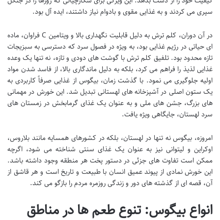
کیفیت خود را از دست بدهد. این ویژگی برای شکارچیانی که روزها را در جنگل
سپری می کردند و به غذایی مقوی و بادوام نیاز داشتند، ایده آل بود.
در آن دوران، کلم ترش به دلیل قابلیت نگهداری بالا و ویتامین C فراوان، ماده
ای حیاتی در رژیم غذایی بود، به ویژه در فصول سرد که دسترسی به سبزیجات
تازه محدود بود. تلفیق کلم ترش با گوشت های دودی و تازه، نه تنها یک وعده
غذایی لذیذ را فراهم می کرد، بلکه به دلیل ماندگاری بالا، از فاسد شدن مواد
اولیه جلوگیری می نمود. با گذشت زمان، بیگوس از غذایی صرفاً کاربردی به
یک ستون اصلی در آشپزخانه های لهستانی تبدیل شد. این خورش در مهمانی
های بزرگ، جشن های ملی و به عنوان یک غذای گرمابخش در زمستان های
سرد لهستان، جایگاهی ویژه یافت.
امروزه، بیگوس نه تنها در لهستان، بلکه در کشورهای همسایه مانند بلاروس،
اوکراین و لیتوانی نیز به عنوان یک غذای سنتی شناخته می شود، اگرچه
ممکن است تفاوت های جزئی در دستور پخت هر منطقه وجود داشته باشد.
این خورش نمادی از پیوند عمیق انسان با طبیعت و تاریخ است و هر قاشق از
آن، قصه ای از گذشته های دور و زندگی روزمره مردم را بازگو می کند.
انواع بیگوس: تنوع طعم ها در مناطق