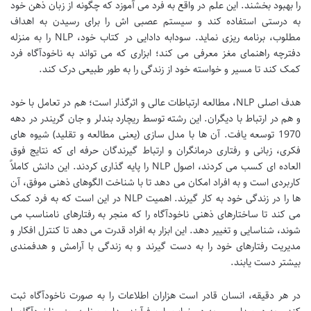
را بهبود بخشند. این علم در واقع به فرد می آموزد که چگونه از زبان ذهن خود
به درستی استفاده کند و سیستم عصبی اش را برای رسیدن به اهداف
مطلوب، برنامه ریزی نماید. سودابه دادایی در کتاب خود، NLP را به منزله
دفترچه راهنمای مغز معرفی می کند؛ ابزاری که می تواند به ناخودآگاه فرد
کمک کند تا مسیر و خواسته خود از زندگی را به طور طبیعی درک کند.
هدف اصلی NLP، مطالعه ارتباطات عالی و اثرگذار است؛ هم در تعامل با خود
و هم در ارتباط با دیگران. این رشته توسط ریچارد بندلر و جان گریندر در دهه
1970 توسعه یافت. آن ها با مدل سازی (یعنی مطالعه و تقلید) شیوه های
فکری، زبانی و رفتاری درمانگران و ارتباط گیرندگان حرفه ای که نتایج فوق
العاده ای کسب می کردند، اصول NLP را پایه گذاری کردند. این دانش کاملاً
کاربردی است و به افراد امکان می دهد تا با شناخت الگوهای ذهنی موفق، آن
ها را در زندگی خود به کار گیرند. اهمیت NLP در این است که به فرد کمک
می کند تا ساختارهای ذهنی ناخودآگاه را که منجر به رفتارهای نامناسب می
شوند، شناسایی و تغییر دهد. این ابزار به افراد قدرت می دهد تا کنترل افکار و
مدیریت رفتارهای خود را به دست گیرند و به زندگی با آرامش و هدفمندی
بیشتر دست یابند.
در هر دقیقه، انسان قادر است هزاران اطلاعات را به صورت ناخودآگاه ثبت