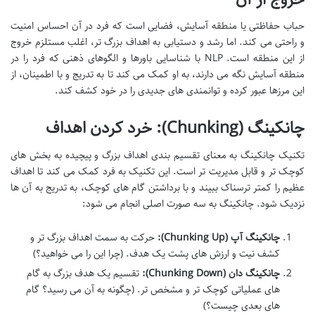
حباب حفاظتی یا منطقه آسایش، فضایی است که فرد در آن احساس امنیت
و راحتی می کند. اما رشد و دستیابی به اهداف بزرگ تر، اغلب مستلزم خروج
از این منطقه است. NLP با شناسایی باورها و الگوهای ذهنی که فرد را در
منطقه آسایش نگه می دارند، به او کمک می کند تا به تدریج و با اطمینان، از
این مرزها عبور کرده و توانمندی های جدیدی را در خود کشف کند.
چانکینگ (Chunking): خرد کردن اهداف
تکنیک چانکینگ به معنای تقسیم بندی اهداف بزرگ و پیچیده به بخش های
کوچک تر و قابل مدیریت تر است. این تکنیک به فرد کمک می کند تا اهداف
عظیم را کمتر ترسناک ببیند و با برداشتن گام های کوچک، به تدریج به آن ها
نزدیک شود. چانکینگ به سه صورت اصلی انجام می شود:
چانکینگ آپ (Chunking Up):
حرکت به سمت اهداف بزرگ تر و
کشف نیت و ارزش های پشت یک هدف. (چرا این را می خواهید؟)
چانکینگ دان (Chunking Down):
تقسیم یک هدف بزرگ به گام
های عملیاتی کوچک تر و مشخص تر. (چگونه به آن می رسید؟ گام
های بعدی چیست؟)