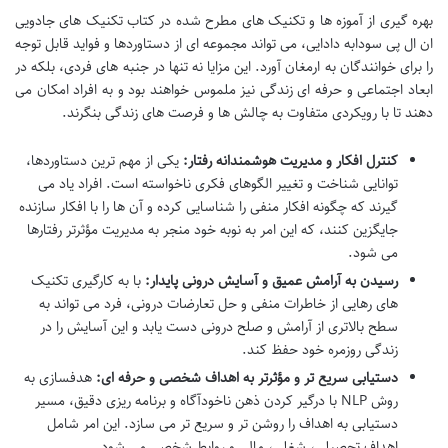
بهره گیری از آموزه ها و تکنیک های مطرح شده در کتاب تکنیک های جادویی
ان ال پی سودابه دادایی، می تواند مجموعه ای از دستاوردها و فواید قابل توجه
را برای خوانندگان به ارمغان آورد. این مزایا نه تنها در جنبه های فردی، بلکه در
ابعاد اجتماعی و حرفه ای زندگی نیز ملموس خواهند بود و به افراد امکان می
دهند تا با رویکردی متفاوت به چالش ها و فرصت های زندگی بنگرند.
کنترل افکار و مدیریت هوشمندانه رفتار:
یکی از مهم ترین دستاوردها،
توانایی شناخت و تغییر الگوهای فکری ناخواسته است. افراد یاد می
گیرند که چگونه افکار منفی را شناسایی کرده و آن ها را با افکار سازنده
جایگزین کنند، که این امر به نوبه خود منجر به مدیریت مؤثرتر رفتارها
می شود.
رسیدن به آرامش عمیق و آسایش درونی پایدار:
با به کارگیری تکنیک
های رهایی از خاطرات منفی و حل تعارضات درونی، فرد می تواند به
سطح بالاتری از آرامش و صلح درونی دست یابد و این آسایش را در
زندگی روزمره خود حفظ کند.
دستیابی سریع تر و مؤثرتر به اهداف شخصی و حرفه ای:
هدفسازی به
روش NLP با درگیر کردن ذهن ناخودآگاه و برنامه ریزی دقیق، مسیر
دستیابی به اهداف را روشن تر و سریع تر می سازد. این امر شامل
اهداف تحصیلی، شغلی، مالی و روابط شخصی می شود.