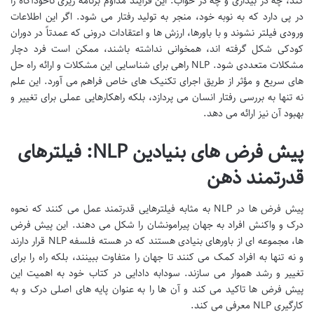
کند، چه در بیداری و چه در خواب. این فرآیند مداوم برنامه ریزی ناخودآگاه را
در پی دارد که به نوبه خود، منجر به تولید رفتار می شود. اگر این اطلاعات
ورودی فیلتر نشوند و با باورها، ارزش ها و اعتقادات درونی که عمدتاً در دوران
کودکی شکل گرفته اند، همخوانی نداشته باشند، ممکن است فرد دچار
مشکلات متعددی شود. NLP راهی برای شناسایی این مشکلات و ارائه راه حل
های سریع و مؤثر از طریق اجرای تکنیک های خاص فراهم می آورد. این علم
نه تنها به بررسی رفتار انسان می پردازد، بلکه راهکارهایی عملی برای تغییر و
بهبود آن نیز ارائه می دهد.
پیش فرض های بنیادین NLP: فیلترهای
قدرتمند ذهن
پیش فرض ها در NLP به مثابه فیلترهایی قدرتمند عمل می کنند که نحوه
درک و واکنش افراد به جهان پیرامونشان را شکل می دهند. این پیش فرض
ها، مجموعه ای از باورهای بنیادی هستند که در هسته فلسفه NLP قرار دارند
و نه تنها به افراد کمک می کنند تا جهان را متفاوت ببینند، بلکه راه را برای
تغییر و رشد هموار می سازند. سودابه دادایی در کتاب خود به اهمیت این
پیش فرض ها تاکید می کند و آن ها را به عنوان پایه های اصلی درک و به
کارگیری NLP معرفی می کند.