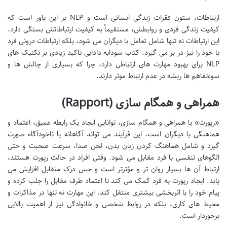
ارتباطات، ستون فقرات زندگی انسانی است و NLP بر این باور است که
کیفیت زندگی فردی و روابطش، مستقیماً به کیفیت ارتباطاتش بستگی دارد.
این ارتباطات نه تنها شامل تعامل با دیگران می شود، بلکه ارتباطات درونی فرد
با خود را نیز در بر می گیرد. کتاب سودابه دادایی تاکید زیادی بر تکنیک های
NLP برای بهبود مهارت های ارتباطی دارد، چرا که بسیاری از چالش ها و
سوءتفاهم ها ریشه در عدم ارتباط موثر دارند.
همراهی و همگام سازی (Rapport)
«رپورت» یا همراهی و همگام سازی، توانایی ایجاد یک رابطه عمیق، اعتماد و
هماهنگی با دیگران است. این فرآیند می تواند آگاهانه یا ناخودآگاه صورت
گیرد و شامل هماهنگ کردن زبان بدن، لحن صدا، سرعت صحبت و حتی
الگوهای تنفسی با فرد مقابل می شود. وقتی افراد در حالت رپورت هستند،
ارتباط آن ها بسیار روان تر و مؤثرتر است و حس درک متقابل افزایش می
یابد. ایجاد رپورت به فرد کمک می کند تا اعتماد طرف مقابل را جلب کرده و
پیام خود را با اثربخشی بیشتری منتقل کند. این مهارت نه تنها در مذاکرات و
محیط های کاری، بلکه در روابط شخصی و خانوادگی نیز از اهمیت بالایی
برخوردار است.