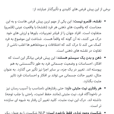
برخی از این پیش فرض های کلیدی و تأثیرگذار عبارتند از:
نقشه، قلمرو نیست:
این یکی از مهم ترین پیش فرض هاست و به این
معناست که واقعیت های ذهنی هر فرد (نقشه) با واقعیت عینی (قلمرو)
متفاوت است. افراد جهان را از فیلتر تجربیات، باورها و ارزش های خود
درک می کنند، نه آن گونه که واقعاً هست. شناخت این موضوع به فرد
کمک می کند تا درک کند که اختلافات و سوءتفاهم ها اغلب ناشی از
تفاوت در نقشه های ذهنی است.
ذهن و بدن یک سیستم هستند:
این پیش فرض بیانگر این است که
افکار، احساسات و وضعیت جسمانی فرد به طور ناگسستنی به هم
پیوسته اند. تغییر در یک جزء، بر سایر اجزا نیز تأثیر می گذارد. به عنوان
مثال، تغییر حالت جسمانی می تواند بر افکار و احساسات فرد تاثیر
مثبت بگذارد.
هر رفتاری نیت مثبتی دارد:
حتی رفتارهای نامناسب یا آسیب رسان نیز
در ناخودآگاه فرد، نیت مثبتی (مانند حفظ امنیت، راحتی یا جلب توجه)
داشته اند. درک این نیت مثبت، کلید تغییر آن رفتار به شیوه ای سازنده
تر است.
شکست وجود ندارد، فقط بازخورد است:
NLP شکست را به عنوان یک