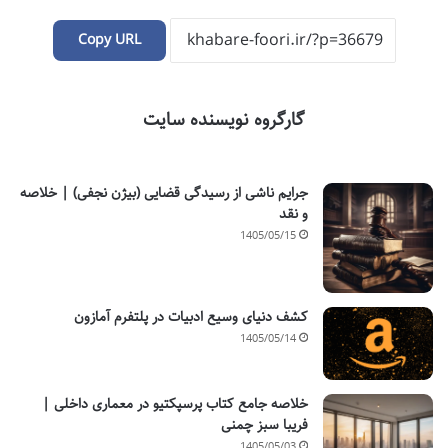
Copy URL
گارگروه نویسنده سایت
جرایم ناشی از رسیدگی قضایی (بیژن نجفی) | خلاصه
و نقد
1405/05/15
کشف دنیای وسیع ادبیات در پلتفرم آمازون
1405/05/14
خلاصه جامع کتاب پرسپکتیو در معماری داخلی |
فریبا سبز چمنی
1405/05/03