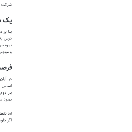
شرکت م
یک با
بنا بر 
درس به 
نمره خو
و موجب 
فرصت مج
اساس ای
بار دوم
بهبود س
اما نقطه عطف 
اگر داوطلبی برای