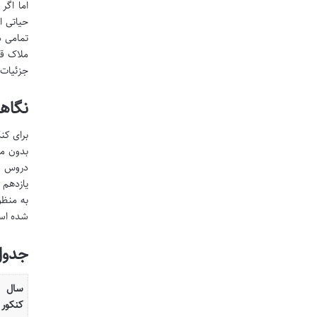
حیاتی ا
تمامی د
ملاک قر
جزئیات،
نگاهی به کنکور ۱۴۰۵ 
بدون مح
یازدهم 
به منظو
شده است
جدول
سال
کنکور