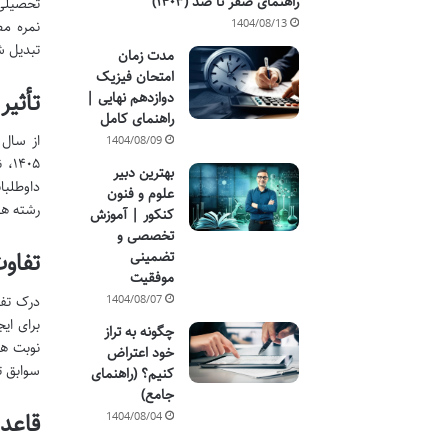
راهنمای صفر تا صد (۱۴۰۳)
تحصیلی 
1404/08/13
نمره مط
تبدیل 
مدت زمان
امتحان فیزیک
تأثی
دوازدهم نهایی |
راهنمای کامل
1404/08/09
۴۰۵
بهترین دبیر
داوطلبا
علوم و فنون
رشته ها
کنکور | آموزش
تخصصی و
تفاو
تضمینی
موفقیت
درک تفا
1404/08/07
برای ای
چگونه به تراز
نوبت ها
خود اعتراض
سوابق ت
کنیم؟ (راهنمای
جامع)
قاعد
1404/08/04