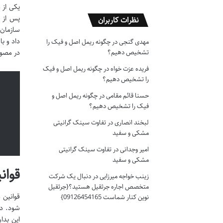
یکی از 
پس از ش
نظرات کاربران
سازمان 
داد و ب
مهدی گنجی
در
چگونه ریمل اصل و فیک را
تشخیص دهیم؟
در مصوب
فریده عزت خواه
در
چگونه ریمل اصل و فیک
را تشخیص دهیم؟
حسنا قائم مقامی
در
چگونه ریمل اصل و
فیک را تشخیص دهیم؟
لبخند انصاری
در
تفاوت سینک گرانیتی
مشکی و سفید
امیر وجدانی
در
تفاوت سینک گرانیتی
مشکی و سفید
قوانی
زینب خواجه میرزایی
در
دنبال یک شرکت
متخصص اجاره جرثقیل هستید؟{جرثقیل
قوانین 
نوین کنار شماست 09126454165}
این بدا