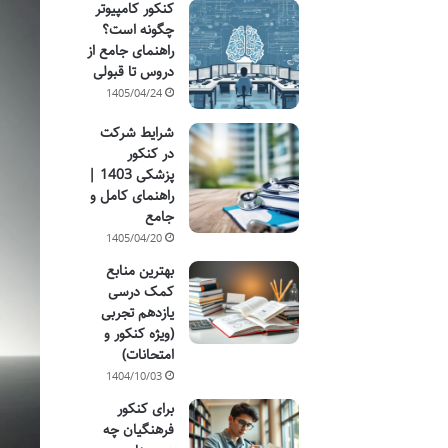
کنکور کامپیوتر
چگونه است؟
راهنمای جامع از
دروس تا قبولی
1405/04/24
شرایط شرکت
در کنکور
پزشکی 1403 |
راهنمای کامل و
جامع
1405/04/20
بهترین منابع
کمک درسی
یازدهم تجربی
(ویژه کنکور و
امتحانات)
1404/10/03
برای کنکور
فرهنگیان چه