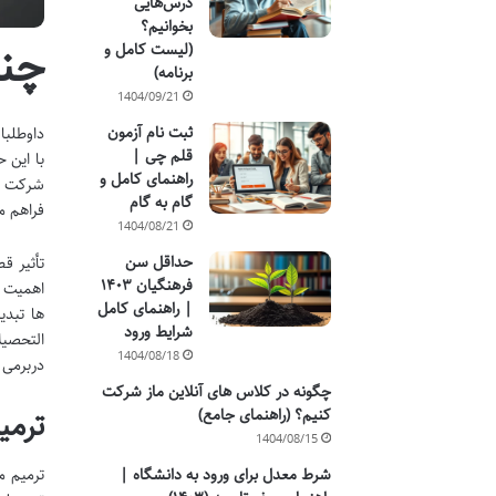
درس‌هایی
بخوانیم؟
چند
(لیست کامل و
برنامه)
1404/09/21
ثبت نام آزمون
داوطلبا
قلم چی |
با این 
راهنمای کامل و
گام به گام
فراهم م
1404/08/21
حداقل سن
تأثیر ق
فرهنگیان ۱۴۰۳
اهمیت ن
| راهنمای کامل
ها تبدی
شرایط ورود
التحصیل
1404/08/18
دربرمی 
چگونه در کلاس های آنلاین ماز شرکت
کنیم؟ (راهنمای جامع)
ترمی
1404/08/15
ترمیم م
شرط معدل برای ورود به دانشگاه |