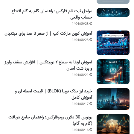
مراحل ثبت نام فارکس: راهنمای گام به گام افتتاح
حساب واقعی
1404/09/23
آموزش کوین مارکت کپ | از صفر تا صد برای مبتدیان
1404/08/25
آموزش ارتقا به سطح ۲ نوبیتکس | افزایش سقف واریز
و برداشت آسان
1404/08/21
خرید ارز بلاک توپیا (BLOK) | قیمت لحظه ای و
آموزش کامل
1404/08/17
بونوس 30 دلاری روبوفارکس: راهنمای جامع دریافت
(گام به گام)
1404/08/16