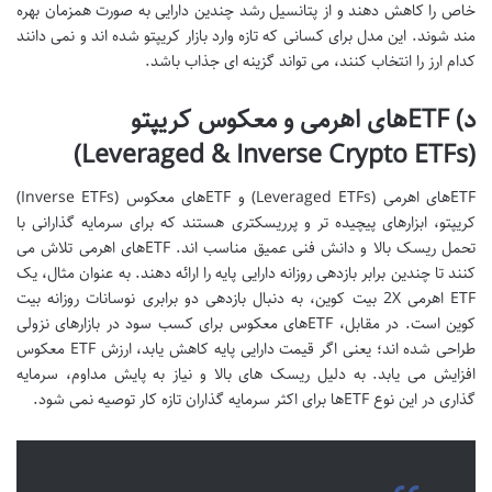
خاص را کاهش دهند و از پتانسیل رشد چندین دارایی به صورت همزمان بهره
مند شوند. این مدل برای کسانی که تازه وارد بازار کریپتو شده اند و نمی دانند
کدام ارز را انتخاب کنند، می تواند گزینه ای جذاب باشد.
د) ETFهای اهرمی و معکوس کریپتو
(Leveraged & Inverse Crypto ETFs)
ETFهای اهرمی (Leveraged ETFs) و ETFهای معکوس (Inverse ETFs)
کریپتو، ابزارهای پیچیده تر و پرریسکتری هستند که برای سرمایه گذارانی با
تحمل ریسک بالا و دانش فنی عمیق مناسب اند. ETFهای اهرمی تلاش می
کنند تا چندین برابر بازدهی روزانه دارایی پایه را ارائه دهند. به عنوان مثال، یک
ETF اهرمی 2X بیت کوین، به دنبال بازدهی دو برابری نوسانات روزانه بیت
کوین است. در مقابل، ETFهای معکوس برای کسب سود در بازارهای نزولی
طراحی شده اند؛ یعنی اگر قیمت دارایی پایه کاهش یابد، ارزش ETF معکوس
افزایش می یابد. به دلیل ریسک های بالا و نیاز به پایش مداوم، سرمایه
گذاری در این نوع ETFها برای اکثر سرمایه گذاران تازه کار توصیه نمی شود.