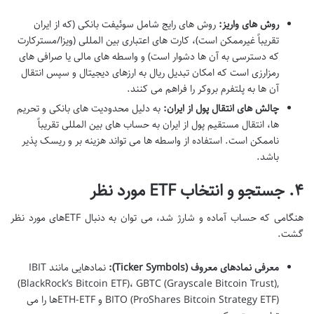
روش های واریز:
روش های رایج شامل سوئیفت بانکی (که از ایران
تقریباً غیرممکن است)، کارت های اعتباری بین المللی (ویزا/مسترکارت
که دسترسی به آن ها دشوار است) و واسطه های مالی یا صرافی های
رمزارزی است که امکان تبدیل ریال به ارزهای دیجیتال و سپس انتقال
آن ها به پلتفرم بروکر را فراهم می کنند.
چالش های انتقال پول از ایران:
به دلیل محدودیت های بانکی و تحریم
ها، انتقال مستقیم پول از ایران به حساب های بین المللی تقریباً
ناممکن است. استفاده از واسطه ها می تواند هزینه بر و ریسک پذیر
باشد.
۴. جستجو و انتخاب ETF مورد نظر
هنگامی که حساب آماده و شارژ شد، می توان به دنبال ETFهای مورد نظر
گشت.
معرفی نمادهای معروف (Ticker Symbols):
نمادهایی مانند IBIT
(BlackRock’s Bitcoin ETF)، GBTC (Grayscale Bitcoin Trust),
BITO (ProShares Bitcoin Strategy ETF) و ETH-ETFها را می