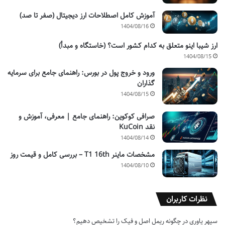
آموزش کامل اصطلاحات ارز دیجیتال (صفر تا صد)
1404/08/16
ارز شیبا اینو متعلق به کدام کشور است؟ (خاستگاه و مبدأ)
1404/08/15
ورود و خروج پول در بورس: راهنمای جامع برای سرمایه
گذاران
1404/08/15
صرافی کوکوین: راهنمای جامع | معرفی، آموزش و
نقد KuCoin
1404/08/14
مشخصات ماینر T1 16th – بررسی کامل و قیمت روز
1404/08/10
نظرات کاربران
سپهر یاوری
در
چگونه ریمل اصل و فیک را تشخیص دهیم؟