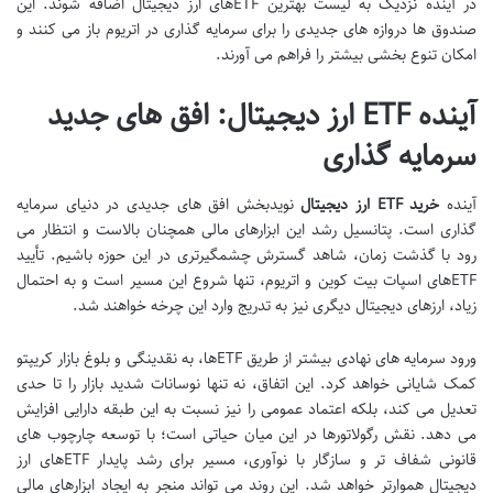
در آینده نزدیک به لیست بهترین ETFهای ارز دیجیتال اضافه شوند. این
صندوق ها دروازه های جدیدی را برای سرمایه گذاری در اتریوم باز می کنند و
امکان تنوع بخشی بیشتر را فراهم می آورند.
آینده ETF ارز دیجیتال: افق های جدید
سرمایه گذاری
آینده
خرید ETF ارز دیجیتال
نویدبخش افق های جدیدی در دنیای سرمایه
گذاری است. پتانسیل رشد این ابزارهای مالی همچنان بالاست و انتظار می
رود با گذشت زمان، شاهد گسترش چشمگیرتری در این حوزه باشیم. تأیید
ETFهای اسپات بیت کوین و اتریوم، تنها شروع این مسیر است و به احتمال
زیاد، ارزهای دیجیتال دیگری نیز به تدریج وارد این چرخه خواهند شد.
ورود سرمایه های نهادی بیشتر از طریق ETFها، به نقدینگی و بلوغ بازار کریپتو
کمک شایانی خواهد کرد. این اتفاق، نه تنها نوسانات شدید بازار را تا حدی
تعدیل می کند، بلکه اعتماد عمومی را نیز نسبت به این طبقه دارایی افزایش
می دهد. نقش رگولاتورها در این میان حیاتی است؛ با توسعه چارچوب های
قانونی شفاف تر و سازگار با نوآوری، مسیر برای رشد پایدار ETFهای ارز
دیجیتال هموارتر خواهد شد. این روند می تواند منجر به ایجاد ابزارهای مالی