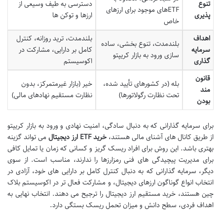
تنوع
دسترسی به طیف وسیعی از
ETFهای موجود برای ارزهای
پذیری
ارزها و توکن ها
خاص
اهداف
بلندمدت، ترید روزانه، کنترل
بلندمدت، تنوع بخشی، ساده
سرمایه
کامل بر دارایی، مشارکت در
سازی ورود به بازار کریپتو
گذاری
اکوسیستم
قانون
بله (در کشورهای تأیید شده،
خیر (بازار غیرمتمرکز، بدون
مند
تحت نظارت رگولاتورها)
نظارت مستقیم نهادهای مالی)
بودن
برای سرمایه گذارانی که به دنبال سادگی، امنیت نهادی و ورود به بازار کریپتو
از طریق کانال های آشنای مالی هستند،
خرید ETF ارز دیجیتال
می تواند گزینه
بهتری باشد. این روش برای افراد ریسک گریز و کسانی که زمان یا تمایل کافی
برای مدیریت پیچیدگی های فنی رمزارزها را ندارند، مناسب است. از سوی
دیگر، سرمایه گذارانی که به دنبال کنترل کامل بر دارایی های خود، آزادی در
انتخاب انواع گوناگون ارزهای دیجیتال، و مشارکت فعال تر در اکوسیستم بلاک
چین هستند، خرید مستقیم ارز دیجیتال را ترجیح می دهند. انتخاب نهایی به
اهداف فردی، سطح دانش و میزان تحمل ریسک بستگی دارد.