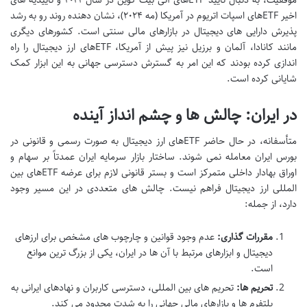
اخیر ETFهای اسپات اتریوم در آمریکا (مه ۲۰۲۴)، نشان دهنده روند رو به رشد
پذیرش دارایی های دیجیتال در بازارهای مالی سنتی است. کشورهای دیگری
مانند کانادا، آلمان و برزیل نیز پیش از آمریکا، ETFهای ارز دیجیتال را راه
اندازی کرده بودند که این امر به گسترش دسترسی جهانی به این ابزار کمک
شایانی کرده است.
در ایران: چالش ها و چشم انداز آینده
متأسفانه، در حال حاضر ETFهای ارز دیجیتال به صورت رسمی و قانونی در
بورس ایران معامله نمی شوند. ساختار بازار سرمایه ایران عمدتاً بر سهام و
اوراق بهادار داخلی متمرکز است و بستر قانونی لازم برای عرضه ETFهای بین
المللی ارز دیجیتال فراهم نیست. چالش های متعددی در این مسیر وجود
دارد، از جمله:
مقررات گذاری:
عدم وجود قوانین و چارچوب های مشخص برای ارزهای
دیجیتال و ابزارهای مرتبط با آن ها در ایران، یکی از بزرگ ترین موانع
است.
تحریم ها:
تحریم های بین المللی، دسترسی کاربران و نهادهای ایرانی به
پلتفرم ها و بازارهای مالی جهانی را به شدت محدود می کند.