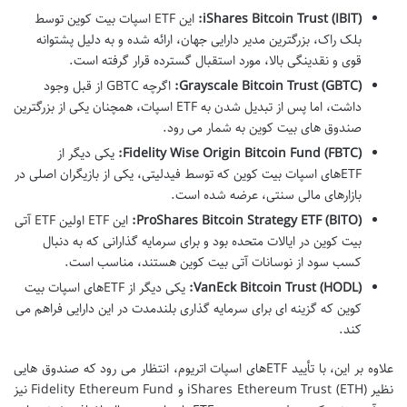
iShares Bitcoin Trust (IBIT):
این ETF اسپات بیت کوین توسط
بلک راک، بزرگترین مدیر دارایی جهان، ارائه شده و به دلیل پشتوانه
قوی و نقدینگی بالا، مورد استقبال گسترده قرار گرفته است.
Grayscale Bitcoin Trust (GBTC):
اگرچه GBTC از قبل وجود
داشت، اما پس از تبدیل شدن به ETF اسپات، همچنان یکی از بزرگترین
صندوق های بیت کوین به شمار می رود.
Fidelity Wise Origin Bitcoin Fund (FBTC):
یکی دیگر از
ETFهای اسپات بیت کوین که توسط فیدلیتی، یکی از بازیگران اصلی در
بازارهای مالی سنتی، عرضه شده است.
ProShares Bitcoin Strategy ETF (BITO):
این ETF اولین ETF آتی
بیت کوین در ایالات متحده بود و برای سرمایه گذارانی که به دنبال
کسب سود از نوسانات آتی بیت کوین هستند، مناسب است.
VanEck Bitcoin Trust (HODL):
یکی دیگر از ETFهای اسپات بیت
کوین که گزینه ای برای سرمایه گذاری بلندمدت در این دارایی فراهم می
کند.
علاوه بر این، با تأیید ETFهای اسپات اتریوم، انتظار می رود که صندوق هایی
نظیر iShares Ethereum Trust (ETH) و Fidelity Ethereum Fund نیز