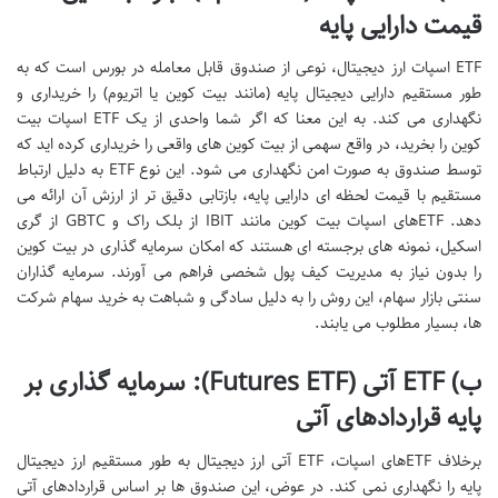
قیمت دارایی پایه
ETF اسپات ارز دیجیتال، نوعی از صندوق قابل معامله در بورس است که به
طور مستقیم دارایی دیجیتال پایه (مانند بیت کوین یا اتریوم) را خریداری و
نگهداری می کند. به این معنا که اگر شما واحدی از یک ETF اسپات بیت
کوین را بخرید، در واقع سهمی از بیت کوین های واقعی را خریداری کرده اید که
توسط صندوق به صورت امن نگهداری می شود. این نوع ETF به دلیل ارتباط
مستقیم با قیمت لحظه ای دارایی پایه، بازتابی دقیق تر از ارزش آن ارائه می
دهد. ETFهای اسپات بیت کوین مانند IBIT از بلک راک و GBTC از گری
اسکیل، نمونه های برجسته ای هستند که امکان سرمایه گذاری در بیت کوین
را بدون نیاز به مدیریت کیف پول شخصی فراهم می آورند. سرمایه گذاران
سنتی بازار سهام، این روش را به دلیل سادگی و شباهت به خرید سهام شرکت
ها، بسیار مطلوب می یابند.
ب) ETF آتی (Futures ETF): سرمایه گذاری بر
پایه قراردادهای آتی
برخلاف ETFهای اسپات، ETF آتی ارز دیجیتال به طور مستقیم ارز دیجیتال
پایه را نگهداری نمی کند. در عوض، این صندوق ها بر اساس قراردادهای آتی