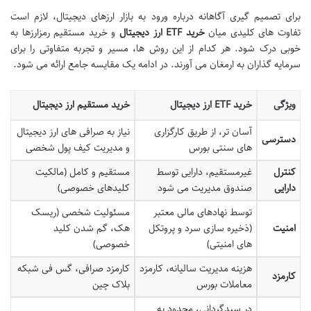
برای تصمیم گیری آگاهانه درباره ورود به بازار ارزهای دیجیتال، لازم است
تفاوت های کلیدی میان
خرید ETF ارز دیجیتال
و خرید مستقیم رمزارزها به
خوبی درک شود. هر کدام از این روش ها، مسیر و تجربه متفاوتی را برای
سرمایه گذاران به ارمغان می آورند. در ادامه یک مقایسه جامع ارائه می شود.
ویژگی
خرید ETF ارز دیجیتال
خرید مستقیم ارز دیجیتال
آسان تر، از طریق کارگزاری
نیاز به صرافی های ارز دیجیتال
دسترسی
های سنتی بورس
و مدیریت کیف پول شخصی
کنترل
غیرمستقیم، دارایی توسط
مستقیم و کامل (مالکیت
دارایی
صندوق مدیریت می شود
کلیدهای خصوصی)
توسط نهادهای مالی معتبر
مسئولیت شخصی (ریسک
امنیت
(ذخیره سازی سرد و پروتکل
هک، گم شدن کلید
های امنیتی)
خصوصی)
هزینه مدیریت سالیانه، کارمزد
کارمزد صرافی، گس فی شبکه
کارمزد
معاملات بورس
بلاک چین
در سبدگردانی، محدود به