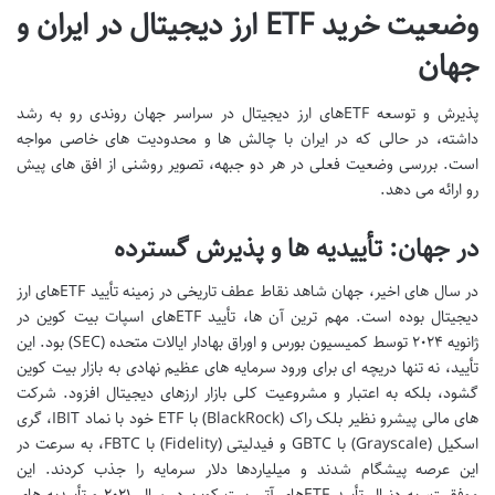
وضعیت خرید ETF ارز دیجیتال در ایران و
جهان
پذیرش و توسعه ETFهای ارز دیجیتال در سراسر جهان روندی رو به رشد
داشته، در حالی که در ایران با چالش ها و محدودیت های خاصی مواجه
است. بررسی وضعیت فعلی در هر دو جبهه، تصویر روشنی از افق های پیش
رو ارائه می دهد.
در جهان: تأییدیه ها و پذیرش گسترده
در سال های اخیر، جهان شاهد نقاط عطف تاریخی در زمینه تأیید ETFهای ارز
دیجیتال بوده است. مهم ترین آن ها، تأیید ETFهای اسپات بیت کوین در
ژانویه ۲۰۲۴ توسط کمیسیون بورس و اوراق بهادار ایالات متحده (SEC) بود. این
تأیید، نه تنها دریچه ای برای ورود سرمایه های عظیم نهادی به بازار بیت کوین
گشود، بلکه به اعتبار و مشروعیت کلی بازار ارزهای دیجیتال افزود. شرکت
های مالی پیشرو نظیر بلک راک (BlackRock) با ETF خود با نماد IBIT، گری
اسکیل (Grayscale) با GBTC و فیدلیتی (Fidelity) با FBTC، به سرعت در
این عرصه پیشگام شدند و میلیاردها دلار سرمایه را جذب کردند. این
موفقیت، به دنبال تأیید ETFهای آتی بیت کوین در سال ۲۰۲۱ و تأییدیه های