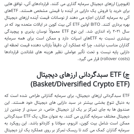
(فیوچرز) ارزهای دیجیتال سرمایه گذاری می کنند. قراردادهای آتی، توافق هایی
برای خرید یا فروش یک دارایی در آینده با قیمتی مشخص هستند. ETFهای
آتی به سرمایه گذاران اجازه می دهند از نوسانات قیمت آینده ارزهای دیجیتال
بهره برداری کنند. BITO اولین ETF آتی بیت کوین در ایالات متحده بود که در
سال ۲۰۲۱ راه اندازی شد. این نوع ETF معمولاً نوسان پذیری و پیچیدگی
بیشتری نسبت به ETFهای اسپات دارد و ممکن است برای همه سرمایه
گذاران مناسب نباشد، چرا که عملکرد آن دقیقاً بازتاب دهنده قیمت لحظه ای
دارایی پایه نیست و تحت تأثیر عواملی نظیر هزینه های غلتاندن قراردادها
(rollover costs) قرار می گیرد.
ج) ETF سبدگردانی ارزهای دیجیتال
(Basket/Diversified Crypto ETF)
ETF سبدگردانی ارزهای دیجیتال، برای سرمایه گذارانی طراحی شده است که
به دنبال تنوع بخشی بیشتر در سبد دارایی های دیجیتال خود هستند. این
صندوق ها به جای تمرکز بر یک ارز دیجیتال خاص، در سبدی از چندین ارز
دیجیتال مختلف سرمایه گذاری می کنند. به عنوان مثال، یک ETF سبدگردانی
ممکن است شامل بیت کوین، اتریوم، سولانا و کاردانو باشد. این رویکرد به
سرمایه گذاران کمک می کند تا ریسک تمرکز بر روی عملکرد یک ارز دیجیتال