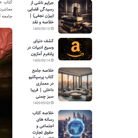
کتاب «د
جرایم ناشی از
معاشرت 
رسیدگی قضایی
(بیژن نجفی) |
جامعه آ
خلاصه و نقد
1405/05/15
کشف دنیای
وسیع ادبیات در
پلتفرم آمازون
1405/05/14
خلاصه جامع
کتاب پرسپکتیو
در معماری
داخلی | فریبا
سبز چمنی
1405/05/03
خلاصه کتاب
رسانه های
اجتماعی و
حقوق تجارت