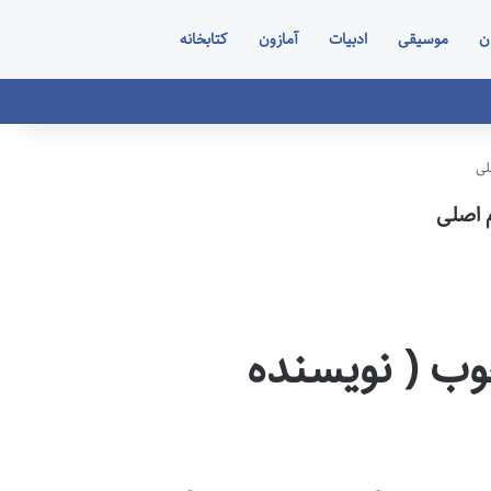
ن
موسیقی
ادبیات
آمازون
کتابخانه
لی
 اصلی
ب ( نویسنده