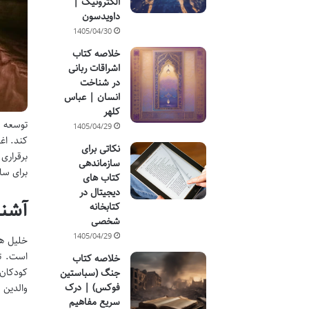
الکترونیک |
داویدسون
1405/04/30
خلاصه کتاب
اشراقات ربانی
در شناخت
انسان | عباس
کلهر
توسعه م
1405/04/29
کند. اغ
نکاتی برای
برقراری
سازماندهی
برای سا
کتاب های
دیجیتال در
آشنا
کتابخانه
شخصی
1405/04/29
خلیل هی
است. ت
خلاصه کتاب
کودکان،
جنگ (سباستین
فوکس) | درک
والدین و
سریع مفاهیم