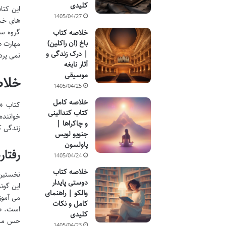
کلیدی
این کتا
1405/04/27
های خشک
گروه سن
خلاصه کتاب
باخ (ان راکلین)
مهارت ه
| درک زندگی و
نمی پردا
آثار نابغه
موسیقی
خلاص
1405/04/25
خلاصه کامل
کتاب «د
کتاب کندالینی
خواننده
و چاکراها |
زندگی 
جنویو لویس
پاولسون
رفتار
1405/04/24
خلاصه کتاب
نخستین 
دوستی پایدار
این گون
والکو | راهنمای
می آموز
کامل و نکات
است. هم
کلیدی
حس مسئو
1405/04/23