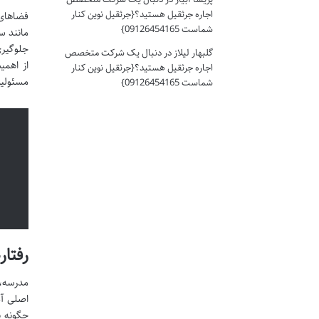
اجاره جرثقیل هستید؟{جرثقیل نوین کنار
فضاهای 
شماست 09126454165}
مانند س
جلوگیری
گلبهار لیلاز
در
دنبال یک شرکت متخصص
از اهمی
اجاره جرثقیل هستید؟{جرثقیل نوین کنار
مسئولیت
شماست 09126454165}
رفتا
مدرسه، 
اصلی آم
چگونه ب