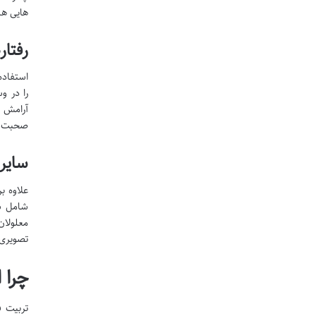
هایی هس
رفتار
استفاده
را در و
آرامش و
صحبت با
سایر 
علاوه ب
شامل شه
معلولان
تصویری 
چرا 
تربیت ف