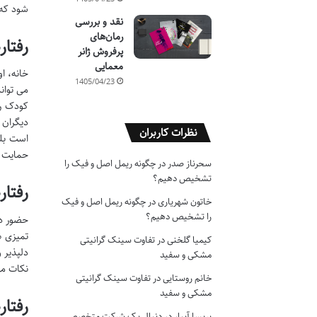
شود که 
نقد و بررسی
رمان‌های
رفتار
پرفروش ژانر
معمایی
خانه، ا
1405/04/23
می توان
کودک را
دیگران 
نظرات کاربران
است بلک
حمایت ا
سحرناز صدر
در
چگونه ریمل اصل و فیک را
تشخیص دهیم؟
رفتار
خاتون شهریاری
در
چگونه ریمل اصل و فیک
را تشخیص دهیم؟
حضور در
تمیزی ه
کیمیا گلخنی
در
تفاوت سینک گرانیتی
دلپذیر 
مشکی و سفید
نکات مه
خانم روستایی
در
تفاوت سینک گرانیتی
مشکی و سفید
رفتا
پریسا آبیار
در
دنبال یک شرکت متخصص