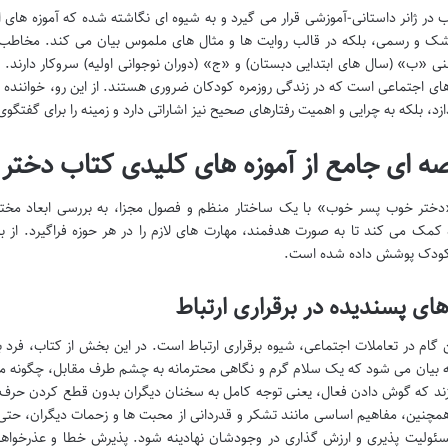
ب در ژانر داستانی-آموزشی قرار می گیرد و به شیوه ای نگاشته شده که آموزه های 
 و رسمی، بلکه در قالب روایت ها و مثال های ملموس بیان می کند. مخاطب اصل
ی «ب» (سال های ابتدایی دبستان) و «ج» (دوران نوجوانی اولیه) سروکار دارند.
ای اجتماعی است که در زندگی روزمره کودکان ضروری هستند. از این رو، خواننده د
زد، بلکه به چرایی و اهمیت رفتارهای صحیح نیز اشاراتی دارد و زمینه را برای گفتگوی
ه ای جامع از آموزه های کلیدی کتاب دخت
ختر خوب پسر خوب» با یک ساختار منظم و فصول مجزا، به بررسی ابعاد مختلف 
 کمک می کند تا به صورت هدفمند، مهارت های لازم را در هر حوزه فراگیرد. از بر
کودک پوشش داده شده است.
های پسندیده در برقراری ارتباط
گام در تعاملات اجتماعی، شیوه برقراری ارتباط است. در این بخش از کتاب، فرد 
ه بیان می شود که یک سلام گرم و نگاهی محترمانه به چشم طرف مقابل، چگونه می
ند که گوش دادن فعال، یعنی توجه کامل به سخنان دیگران بدون قطع کردن حرف آن
چنین، مفاهیم اساسی مانند تشکر و قدردانی از محبت ها و زحمات دیگران، حتی 
لیت پذیری و ارزش گذاری در وجودشان نهادینه شود. پذیرش خطا و عذرخواهی ص