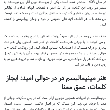
در سال 1403 منتشر شده است، یکی از برجسته ترین آثار این نویسنده به
شمار می رود. این کتاب، در ژانر نثر ادبی و قطعات کوتاه، نمادی از توانایی
نویسنده در بیان مفاهیم گسترده با حداقل واژگان است و به خواننده فرصت
می دهد تا با هر قطعه، لایه های جدیدی از خود و جهان پیرامونش را کشف
کند.
هدف دهانی وجد در این اثر، صرفاً روایت داستان یا شرح وقایع نیست، بلکه
او می کوشد تا با چیدن هنرمندانه کلمات در کنار هم، فضایی برای هم ذات
پنداری و درک مشترک از احساسات انسانی ایجاد کند. این رویکرد، کتاب «در
حوالی امید» را از یک مجموعه متن معمولی فراتر برده و آن را به اثری تبدیل
می کند که هر بار خواندنش، می تواند تجربه ای تازه باشد و دریچه هایی نو به
روی ذهن و قلب باز کند.
هنر مینیمالیسم در
در حوالی امید
: ایجاز
کلمات، عمق معنا
مینیمالیسم در ادبیات، همچون نجوایی آرام است که در پسِ سکوت، جهانی از
معنا را فریاد می زند. این سبک که بر اصل «کمتر، بیشتر است» استوار
است، نویسنده را به سمت استفاده از حداقل کلمات برای بیان حداکثر عمق