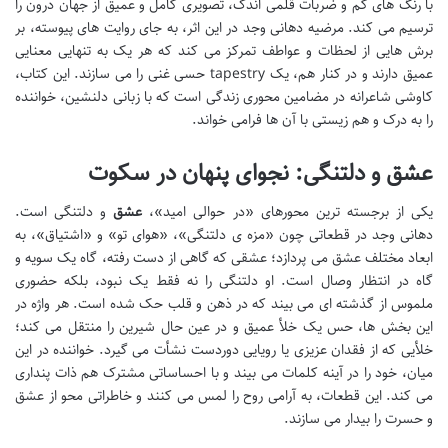
با رنگ های کم و ضربات قلمی اندک، تصویری کامل و عمیق از جهان درون را
ترسیم می کند. مرضیه دهانی وجد در این اثر، به جای روایت های پیوسته، بر
برش هایی از لحظات و عواطف تمرکز می کند که هر یک به تنهایی معنایی
عمیق دارند و در کنار هم، یک tapestry حسی غنی را می سازند. این کتاب،
کاوشی شاعرانه در مضامین محوری زندگی است که با زبانی دلنشین، خواننده
را به درک و هم زیستی با آن ها فرامی خواند.
عشق و دلتنگی: نجوای پنهان در سکوت
یکی از برجسته ترین محورهای «در حوالی امید»،
عشق
و دلتنگی است.
دهانی وجد در قطعاتی چون «مزه ی دلتنگی»، «هوای تو» و «اشتیاق»، به
ابعاد مختلف عشق می پردازد؛ عشقی که گاهی از دست رفته، گاه یک سویه و
گاه در انتظار وصال است. او دلتنگی را نه فقط یک نبود، بلکه حضوری
ملموس از گذشته ای می بیند که در ذهن و قلب حک شده است. هر واژه در
این بخش ها، حس یک خلأ عمیق و در عین حال شیرین را منتقل می کند؛
خلأیی که از فقدان عزیزی یا رویایی دوردست نشأت می گیرد. خواننده در این
میان، خود را در آینه کلمات می بیند و با احساساتی مشترک هم ذات پنداری
می کند. این قطعات، به آرامی روح را لمس می کنند و خاطراتی محو از عشق
و حسرت را بیدار می سازند.