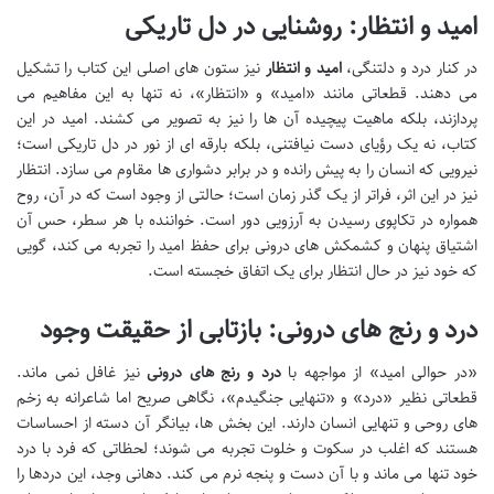
امید و انتظار: روشنایی در دل تاریکی
در کنار درد و دلتنگی،
امید و انتظار
نیز ستون های اصلی این کتاب را تشکیل
می دهند. قطعاتی مانند «امید» و «انتظار»، نه تنها به این مفاهیم می
پردازند، بلکه ماهیت پیچیده آن ها را نیز به تصویر می کشند. امید در این
کتاب، نه یک رؤیای دست نیافتنی، بلکه بارقه ای از نور در دل تاریکی است؛
نیرویی که انسان را به پیش رانده و در برابر دشواری ها مقاوم می سازد. انتظار
نیز در این اثر، فراتر از یک گذر زمان است؛ حالتی از وجود است که در آن، روح
همواره در تکاپوی رسیدن به آرزویی دور است. خواننده با هر سطر، حس آن
اشتیاق پنهان و کشمکش های درونی برای حفظ امید را تجربه می کند، گویی
که خود نیز در حال انتظار برای یک اتفاق خجسته است.
درد و رنج های درونی: بازتابی از حقیقت وجود
«در حوالی امید» از مواجهه با
درد و رنج های درونی
نیز غافل نمی ماند.
قطعاتی نظیر «درد» و «تنهایی جنگیدم»، نگاهی صریح اما شاعرانه به زخم
های روحی و تنهایی انسان دارند. این بخش ها، بیانگر آن دسته از احساسات
هستند که اغلب در سکوت و خلوت تجربه می شوند؛ لحظاتی که فرد با درد
خود تنها می ماند و با آن دست و پنجه نرم می کند. دهانی وجد، این دردها را