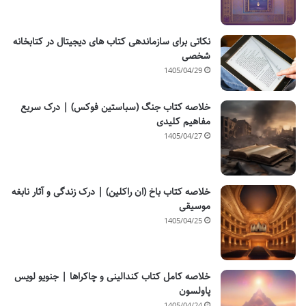
نکاتی برای سازماندهی کتاب های دیجیتال در کتابخانه
شخصی
1405/04/29
خلاصه کتاب جنگ (سباستین فوکس) | درک سریع
مفاهیم کلیدی
1405/04/27
خلاصه کتاب باخ (ان راکلین) | درک زندگی و آثار نابغه
موسیقی
1405/04/25
خلاصه کامل کتاب کندالینی و چاکراها | جنویو لویس
پاولسون
1405/04/24