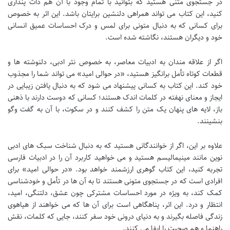
در جستجوی متنی هستید که بتوانید با تمام وجود با آن هم ذات پنداری
کنید، این کتاب می تواند همراهی دلنشین برایتان باشد. این اثر به خصوص
برای کسانی که به دنبال متونی برای لمس و درک احساسات عمیق انسانی
خود و دیگران هستند، نگاشته شده است.
اگر از علاقه مندان به ادبیات معاصر، به خصوص نثر ادبی، دلنوشته ها و
قطعات کوتاه تأمل برانگیز هستید، «در حوالی امید» می تواند شما را مجذوب
خود کند. این کتاب به کسانی پیشنهاد می شود که به دنبال یافتن زیبایی در
ایجاز و معنای نهفته در کلمات اندک هستند؛ کسانی که دوست دارند با ذهنی
باز، لایه های پنهان یک متن را کشف کنند و در سکوت، با آن به گفت وگو
بنشینند.
علاوه بر این، اگر از خوانندگانی هستید که به دنبال شناخت سبک های ادبی
نوین مانند مینیمالیسم هستید و می خواهید کاربرد آن را در ادبیات فارسی
تجربه کنید، این کتاب گوهری ارزشمند خواهد بود. «در حوالی امید» برای
افرادی است که در جستجوی متونی هستند تا به آن ها در تأمل و خودشناسی
کمک کند، به ویژه در مورد احساسات مشترکی چون عشق، دلتنگی، امید،
انتظار و درد. این اثر، پناهگاهی است برای آن ها که می خواهند از هیاهوی
زندگی فاصله بگیرند و به دنیای درونی خود سفر کنند، جایی که کلمات، نقش
راهنما و هم صحبت را ایفا می کنند.