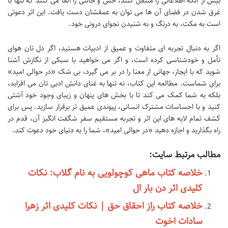
بیش از آنکه اطلاعاتی را منتقل کنند، حس و حالتی را القا می کنند که تنها با
غرق شدن در فضای آن ها می توان به عمقشان دست یافت. این اثر دعوتی
است به مکث، به درنگ و به شنیدن نجوای درونی خود.
اگر به دنبال تجربه ای متفاوت و عمیق از ادبیات هستید، اگر دل تان هوای
تأمل و خودشناسی کرده است، و اگر می خواهید با سبکی از نگارش آشنا
شوید که با ایجاز، جهانی از معنا را در بر می گیرد، بی شک «در حوالی امید»
برای شماست. مطالعه این کتاب، نه تنها به غنای دانش ادبی تان می افزاید،
بلکه به شما کمک می کند تا با بخش های پنهان و زیبای وجود خود آشتی
کنید و با احساسات مشترک انسانی، پیوندی عمیق تر برقرار سازید. پس برای
کشف تمام لایه های این اثر و تجربه مستقیم سفر شگفت انگیز آن، قدم در
راه بگذارید و اجازه دهید «در حوالی امید»، شما را به دنیای خود دعوت کند.
مطالب مرتبط سایت:
خلاصه کتاب ماهی کوچولویی به نام گلاب: نکات
کلیدی اثر دن بار ال
خلاصه کتاب راز احقاق حق | نکات کلیدی اثر زهرا
سادات اخوت