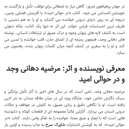
در جهان پرهیاهوی امروز، گاهی نیاز به لحظاتی برای توقف، تأمل و بازگشت به
خویشتن احساس می شود. کتاب «در حوالی امید» با آفرینش فضایی چنین،
دریچه ای به روی دنیای درونی خواننده می گشاید و او را به هم نشینی با
ظریف ترین احساسات فرامی خواند. این اثر نه تنها یک کتاب، بلکه دعوتی
است به کشف لایه های پنهان وجود و درک عمیق تر ارتباطات انسانی. نوشته
های دهانی وجد، همچون زمزمه ای از اعماق جان، قلب خواننده را لمس می
کند و او را به سفری در کشف آنچه میان کلمات پنهان شده، رهنمون می
سازد.
معرفی نویسنده و اثر: مرضیه دهانی وجد
و
در حوالی امید
مرضیه دهانی وجد، نامی است که در سال های اخیر با آثار تأمل برانگیز و
سبک نگارش خاص خود، جایگاه ویژه ای در میان علاقه مندان به نثر ادبی
یافته است. او با نگاهی دقیق و زبانی عمیق، به کاوش در عواطف و حالات
درونی انسان می پردازد. آثارش غالباً مجموعه ای از قطعات کوتاه و دلنوشته
هایی است که با ایجاز و عمق معنا، خواننده را به تفکر وامی دارند. کتاب «در
حوالی امید»، که به کوشش انتشارات
شاپرک سرخ
به چاپ رسیده و اولین بار