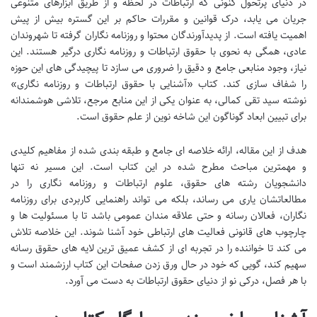
در دنیای پرتحول کنونی که ارتباطات در لحظه و از طریق ابزارهای متنوعی
جریان می یابد، درک قوانین و مقررات حاکم بر این گستره بیش از پیش
اهمیت یافته است. از پدیدآورندگان محتوا و روزنامه نگاران گرفته تا شهروندان
عادی، همگی به نحوی با حقوق ارتباطات و روزنامه نگاری درگیر هستند. این
نیاز، وجود منابعی جامع و دقیق را ضروری می سازد تا پیچیدگی های این حوزه
را شفاف سازی کند. کتاب «آشنایی با حقوق ارتباطات و روزنامه نگاری»
نوشته سید تقی کمالی، به عنوان یکی از این منابع مرجع، تلاشی هوشمندانه
برای تبیین ابعاد گوناگون این شاخه نوین از علم حقوق است.
هدف از این مقاله، ارائه خلاصه ای جامع و طبقه بندی شده از مفاهیم کلیدی
و مهمترین مباحث مطرح شده در این کتاب است. این مسیر نه تنها
دانشجویان رشته های حقوق، علوم ارتباطات و روزنامه نگاری را در
مطالعاتشان یاری می رساند، بلکه می تواند راهنمایی کاربردی برای روزنامه
نگاران، فعالان رسانه و حتی علاقه مندان عمومی باشد تا با مسئولیت ها و
چارچوب های قانونی فعالیت های ارتباطی خود آشنا شوند. این خلاصه تلاش
می کند تا خواننده را در تجربه ای از کشف عمیق ترین لایه های حقوق رسانه
سهیم کند، گویی که خود در حال ورق زدن صفحات این کتاب ارزشمند است و
با هر فصل، درکی نو از دنیای حقوق ارتباطات به دست می آورد.