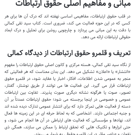
مبانی و مفاهیم اصلی حقوق ارتباطات
در قلب حقوق ارتباطات، مفاهیمی اساسی نهفته اند که درک آن ها برای هر
کسی که در این حوزه فعالیت می کند، ضروری است. کتاب سید تقی کمالی
با دقت به این مبانی می پردازد و چارچوبی روشن برای تحلیل و درک ابعاد
حقوقی ارتباطات ارائه می دهد.
تعریف و قلمرو حقوق ارتباطات از دیدگاه کمالی
از نگاه سید تقی کمالی، هسته مرکزی و کانون اصلی حقوق ارتباطات را مفهوم
«انتشار» یا «اعلان» تشکیل می دهد. این بدان معناست که هر فعالیتی که
منجر به عمومی شدن اطلاعات، افکار، اخبار یا عقاید شود، در قلمرو حقوق
ارتباطات قرار می گیرد. این فعالیت ها می توانند از طریق نوشتار، گفتار،
تصویر، صوت یا هرگونه نشانه دیگری صورت پذیرند. تفاوت بین ارتباطات
عمومی و خصوصی در اینجا برجسته می شود؛ حقوق ارتباطات عمدتاً بر آن
دسته از فعالیت هایی تمرکز دارد که برای انتشار عمومی تدارک دیده شده اند
و جنبه اجتماعی دارند. اشخاصی که به لحاظ حرفه ای در این زمینه ها فعال
اند، نهادها و مؤسساتی که فعالیت های ارتباطی در آن ها انجام می شود، و
حتی ابزارها و تکنیک هایی که تحقق ارتباط را ممکن می سازند، همگی ذی
نفعان و عناصر مؤثر در این قلمرو حقوقی به شمار می روند.