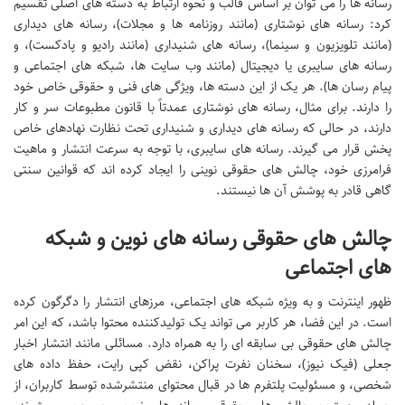
رسانه ها را می توان بر اساس قالب و نحوه ارتباط به دسته های اصلی تقسیم
کرد: رسانه های نوشتاری (مانند روزنامه ها و مجلات)، رسانه های دیداری
(مانند تلویزیون و سینما)، رسانه های شنیداری (مانند رادیو و پادکست)، و
رسانه های سایبری یا دیجیتال (مانند وب سایت ها، شبکه های اجتماعی و
پیام رسان ها). هر یک از این دسته ها، ویژگی های فنی و حقوقی خاص خود
را دارند. برای مثال، رسانه های نوشتاری عمدتاً با قانون مطبوعات سر و کار
دارند، در حالی که رسانه های دیداری و شنیداری تحت نظارت نهادهای خاص
پخش قرار می گیرند. رسانه های سایبری، با توجه به سرعت انتشار و ماهیت
فرامرزی خود، چالش های حقوقی نوینی را ایجاد کرده اند که قوانین سنتی
گاهی قادر به پوشش آن ها نیستند.
چالش های حقوقی رسانه های نوین و شبکه
های اجتماعی
ظهور اینترنت و به ویژه شبکه های اجتماعی، مرزهای انتشار را دگرگون کرده
است. در این فضا، هر کاربر می تواند یک تولیدکننده محتوا باشد، که این امر
چالش های حقوقی بی سابقه ای را به همراه دارد. مسائلی مانند انتشار اخبار
جعلی (فیک نیوز)، سخنان نفرت پراکن، نقض کپی رایت، حفظ داده های
شخصی، و مسئولیت پلتفرم ها در قبال محتوای منتشرشده توسط کاربران، از