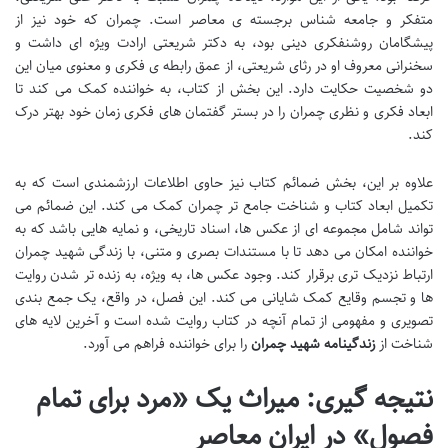
متفکر و جامعه شناس برجسته ی معاصر است. چمران که خود نیز از
پیشگامان روشنفکری دینی بود، به دکتر شریعتی ارادت ویژه ای داشت و
سخنرانی معروف او در رثای شریعتی، از عمق رابطه ی فکری و معنوی میان این
دو شخصیت حکایت دارد. این بخش از کتاب، به خواننده کمک می کند تا
ابعاد فکری و نظری چمران را در بستر گفتمان های فکری زمان خود بهتر درک
کند.
علاوه بر این، بخش ضمائم کتاب نیز حاوی اطلاعات ارزشمندی است که به
تکمیل ابعاد کتاب و شناخت جامع تر چمران کمک می کند. این ضمائم می
تواند شامل مجموعه ای از عکس ها، اسناد تاریخی، و نمایه هایی باشد که به
خواننده امکان می دهد تا با مستندات بصری و متنی، با زندگی شهید چمران
ارتباط نزدیک تری برقرار کند. وجود عکس ها، به ویژه، به زنده تر شدن روایت
ها و تجسم وقایع کمک شایانی می کند. این فصل، در واقع، یک جمع بندی
تصویری و مفهومی از تمام آنچه در کتاب روایت شده است و آخرین لایه های
شناخت از
زندگینامه شهید چمران
را برای خواننده فراهم می آورد.
نتیجه گیری: میراث یک «مرد برای تمام
فصول» در ایران معاصر