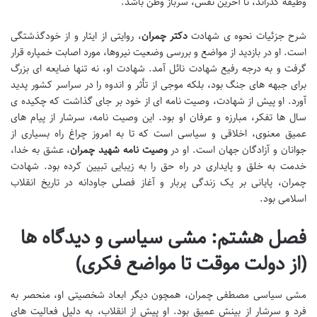
وظیفه گذراند، تا آخرین نفس، سرباز وطن باشد.
شرح جزئیات نحوه ی شهادت
دکتر چمران
، روایتی از ایثار و از خودگذشتگی
است. او در بازدید از مواضع و بررسی وضعیت نیروها، مورد اصابت خمپاره قرار
گرفت و به درجه رفیع شهادت نائل آمد. شهادت او، نه تنها ضایعه ای بزرگ
برای جبهه های جنگ بود، بلکه موجی از تأثر و اندوه را در سراسر کشور پدید
آورد. او پیش از شهادت، وصیت نامه ای از خود بر جای گذاشت که چکیده ی
سال ها تفکر، مبارزه و عرفان او بود. این وصیت نامه، سرشار از پیام های
عمیق معنوی، اخلاقی و سیاسی است که تا به امروز چراغ راه بسیاری از
جوانان و آزادگان جهان است. او در
وصیت نامه شهید چمران
، عشق به خدا،
خدمت به خلق و پایداری در راه حق را به زیبایی تبیین کرده بود. شهادت
چمران، پایانی بر یک زندگی پربار و آغاز فصلی جاودانه در تاریخ انقلاب
اسلامی بود.
فصل هشتم: مشی سیاسی و دیدگاه ها
(از دولت موقت تا مواضع فکری)
مشی سیاسی مصطفی چمران، همچون دیگر ابعاد شخصیتی او، منحصر به
فرد و سرشار از بینش عمیق بود. او پیش از انقلاب، به دلیل فعالیت های