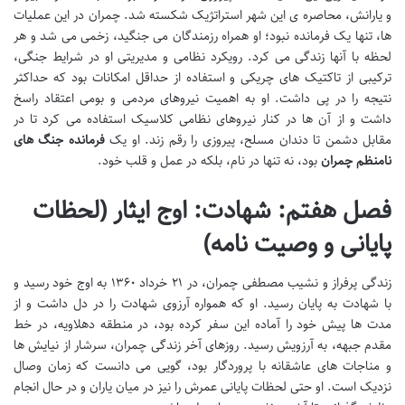
و یارانش، محاصره ی این شهر استراتژیک شکسته شد. چمران در این عملیات
ها، تنها یک فرمانده نبود؛ او همراه رزمندگان می جنگید، زخمی می شد و هر
لحظه با آنها زندگی می کرد. رویکرد نظامی و مدیریتی او در شرایط جنگی،
ترکیبی از تاکتیک های چریکی و استفاده از حداقل امکانات بود که حداکثر
نتیجه را در پی داشت. او به اهمیت نیروهای مردمی و بومی اعتقاد راسخ
داشت و از آن ها در کنار نیروهای نظامی کلاسیک استفاده می کرد تا در
مقابل دشمن تا دندان مسلح، پیروزی را رقم زند. او یک
فرمانده جنگ های
نامنظم چمران
بود، نه تنها در نام، بلکه در عمل و قلب خود.
فصل هفتم: شهادت: اوج ایثار (لحظات
پایانی و وصیت نامه)
زندگی پرفراز و نشیب مصطفی چمران، در ۲۱ خرداد ۱۳۶۰ به اوج خود رسید و
با شهادت به پایان رسید. او که همواره آرزوی شهادت را در دل داشت و از
مدت ها پیش خود را آماده این سفر کرده بود، در منطقه دهلاویه، در خط
مقدم جبهه، به آرزویش رسید. روزهای آخر زندگی چمران، سرشار از نیایش ها
و مناجات های عاشقانه با پروردگار بود، گویی می دانست که زمان وصال
نزدیک است. او حتی لحظات پایانی عمرش را نیز در میان یاران و در حال انجام