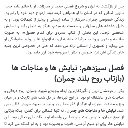
پس از بازگشت به ایران و شروع فصلی جدید از مبارزات، او با خانم غاده جابر،
بانویی لبنانی که در لبنان با او همراهی کرده بود، ازدواج دوم خود را رقم زد.
زندگی خصوصی چمران، سرشار از ساده زیستی و پرهیز از تجملات بود. او به
دلیل دغدغه های مبارزاتی و خدمت به مردم، هرگز به دنبال رفاه و آسایش
شخصی نرفت. این بخش از کتاب «مردی برای تمام فصول»، به صورت
خلاصه و بدون ورود به جزئیات حاشیه ای، به ازدواج ها و روابط خانوادگی او
می پردازد و تصویری از انسانی ارائه می دهد که حتی در خصوصی ترین جنبه
های زندگی اش نیز، خلوص و ایثار را سرلوحه خود قرار داده بود.
فصل سیزدهم: نیایش ها و مناجات ها
(بازتاب روح بلند چمران)
یکی از درخشان ترین و تأثیرگذارترین ابعاد وجودی شهید چمران، روح عرفانی و
مناجات های عاشقانه او بود. در اوج نبردها، در دل شب های تاریک و در میان
رنج و مشقت مبارزه، او هرگز از ذکر خدا و راز و نیاز با معبود خویش غافل نمی
شد.
نیایش ها و مناجات های چمران
، نه تنها کلماتی برای گفتن، بلکه بازتابی
از عمق ایمان، خلوص نیت و ارتباط بی واسطه او با ذات باری تعالی بود. این
نیایش ها، برای او منبع آرامش، قدرت و بصیرت بود و به او کمک می کرد تا