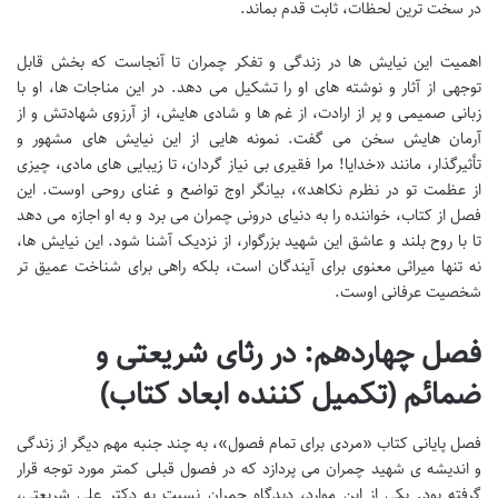
در سخت ترین لحظات، ثابت قدم بماند.
اهمیت این نیایش ها در زندگی و تفکر چمران تا آنجاست که بخش قابل
توجهی از آثار و نوشته های او را تشکیل می دهد. در این مناجات ها، او با
زبانی صمیمی و پر از ارادت، از غم ها و شادی هایش، از آرزوی شهادتش و از
آرمان هایش سخن می گفت. نمونه هایی از این نیایش های مشهور و
تأثیرگذار، مانند «خدایا! مرا فقیری بی نیاز گردان، تا زیبایی های مادی، چیزی
از عظمت تو در نظرم نکاهد»، بیانگر اوج تواضع و غنای روحی اوست. این
فصل از کتاب، خواننده را به دنیای درونی چمران می برد و به او اجازه می دهد
تا با روح بلند و عاشق این شهید بزرگوار، از نزدیک آشنا شود. این نیایش ها،
نه تنها میراثی معنوی برای آیندگان است، بلکه راهی برای شناخت عمیق تر
شخصیت عرفانی اوست.
فصل چهاردهم: در رثای شریعتی و
ضمائم (تکمیل کننده ابعاد کتاب)
فصل پایانی کتاب «مردی برای تمام فصول»، به چند جنبه مهم دیگر از زندگی
و اندیشه ی شهید چمران می پردازد که در فصول قبلی کمتر مورد توجه قرار
گرفته بود. یکی از این موارد، دیدگاه چمران نسبت به دکتر علی شریعتی،