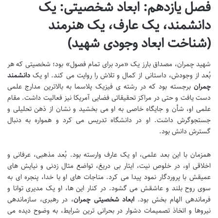
فصل یازدهم: ابعاد شخصیتی: یک
دانشمند، یک عارف، یک هنرمند
(شناخت ابعاد وجودی شهید)
شهید چمران، مصداق بارز یک «مرد برای تمام فصول» بود؛ شخصیتی که هر
بُعد از وجودش، داستانی از کمال و تلاش را روایت می کند. او یک
دانشمند
چمران
برجسته بود که در رشته ی فیزیک پلاسما به بالاترین مدارج علمی
دست یافت و حتی در مراکز تحقیقاتی فضایی آمریکا نیز فعالیت داشت. مقام
علمی او، شأن و جایگاه خاصی به او می بخشید و نشان از ذهن تحلیلی و
جستجوگرش داشت. او در دانشگاه تدریس می کرد و همواره به دنبال
گسترش دانش بود.
همزمان با این بعد علمی، او یک عارف وارسته بود. بُعد مذهبی، عرفانی و
اخلاقی او، در خلوص نیت، ایثار بی دریغ، تواضع مثال زدنی و نیایش های
عمیقش با پروردگار نمود پیدا می کرد. مناجات های او با خدا، پنجره ای به
سوی روح بلند و عاشقش می گشود. در کنار این ها، او یک مدیری توانا و
فرماندهی الهام بخش بود.
ابعاد شخصیتی چمران
، در رهبری، سازماندهی
نیروها و اتخاذ تصمیمات دشوار در بحرانی ترین شرایط، به وضوح دیده می