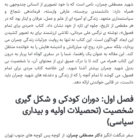
شهید مصطفی چمران، نامی است که با خود تصویری از انسانی چندوجهی به
همراه دارد: دانشمندی برجسته، عارفی وارسته، فرماندهی شجاع و
سیاستمداری متعهد. زندگی او آمیزه ای از علم و عمل، عرفان و ایثار بود که در
هر مقطعی از تاریخ، جلوه ای تازه از خود نشان داد. کتاب «مردی برای تمام
فصول»، نوشته ی نرگس علی مردانی، تلاشی ارزشمند برای به تصویر کشیدن
این ابعاد گوناگون است. این کتاب نه تنها به روایت جزئیات زندگی چمران می
پردازد، بلکه سعی دارد روح او، مبارزاتش و اندیشه هایش را به خواننده منتقل
کند. این مقاله به عنوان یک راهنما، شما را در سفری کوتاه اما پربار به درون
این کتاب همراه می کند تا با درک عمیق تری از محتوای آن، با شخصیت بی
بدیل شهید چمران بیشتر آشنا شوید. این خلاصه کتاب مردی برای تمام
فصول، می کوشد تا تمام آنچه را که از زندگی و دغدغه های شهید چمران باید
دانست، در قالبی خواندنی ارائه دهد.
فصل اول: دوران کودکی و شکل گیری
شخصیت (تحصیلات اولیه و بیداری
سیاسی)
سفر شگفت انگیز
دکتر مصطفی چمران
، از کوچه پس کوچه های جنوب تهران