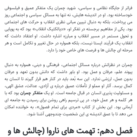
فراتر از جایگاه نظامی و سیاسی، شهید چمران یک متفکر عمیق و فیلسوفی
خودساخته بود. او در اندیشه هایش، نه تنها به مسائل سیاسی و اجتماعی روز
می پرداخت، بلکه به دنبال تبیین مبانی نظری انقلاب و حرکت های اجتماعی
بود. یکی از مفاهیم برجسته در تفکر او، «دیالکتیک انقلاب» بود که به پویایی
و تحول مستمر در مسیر انقلاب و مبارزه اشاره داشت. او اعتقاد داشت که
انقلاب یک فرآیند ایستا نیست، بلکه همواره در حال تغییر و تکامل است و هر
مرحله ای چالش ها و فرصت های خاص خود را دارد.
چمران در نظراتش درباره مسائل اجتماعی، فرهنگی و دینی، همواره به دنبال
پیوند علم، عرفان و عمل بود. او باور داشت که دانش بدون تعهد و عرفان
بدون عمل، ارزشی ندارد. این سه بُعد باید در کنار هم قرار گیرند تا انسان به
کمال برسد. آثار او مملو از تأملات عمیق درباره ی آزادی، عدالت، عشق الهی،
و مسئولیت پذیری انسان در قبال جامعه است. او یک
متفکر چمران
بود که با
هر کلمه و هر عمل خود، در پی ترسیم راهی روشن برای رسیدن به جامعه ای
آرمانی بود. این بخش از کتاب «مردی برای تمام فصول»، به خواننده امکان
می دهد تا با عمق اندیشه ی این شخصیت چندوجهی آشنا شود.
فصل دهم: تهمت های ناروا (چالش ها و