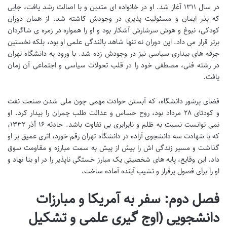
در سال ۱۳۱۱ آغاز شد. او در خانواده ای متدین و با اصالت رشد یافت، جایی
که بذر ایمان و مسئولیت پذیری در وجودش کاشته شد. از همان دوران
کودکی، نبوغ و هوش سرشارش آشکار بود و او را همواره در زمره ی شاگردان
برتر قرار می داد. این دوران نه تنها شاهد بالندگی علمی او بود، بلکه نخستین
جرقه های بیداری سیاسی نیز در وجودش زده شد. با ورود به دانشگاه تهران
در رشته فنی، مصطفی خود را در قلب تحولات سیاسی و اجتماعی آن زمان
یافت.
فضای پرشور دانشگاه، که آبستن حوادث مهمی چون ملی شدن صنعت نفت
و کودتای ۲۸ مرداد بود، روح حساس و عدالت طلب چمران را بیدار کرد. او
نمی توانست نسبت به ظلم و نابرابری بی تفاوت باشد. حادثه ۱۶ آذر ۱۳۳۲،
که با شهادت سه دانشجوی آزاده در دانشگاه تهران رقم خورد، اثری عمیق بر او
گذاشت و مسیر زندگی اش را بیش از پیش به سمت مبارزه و مقاومت سوق
داد. این وقایع، پایه های شخصیتی یک مبارز خستگی ناپذیر را در او بنا نهاد و
او را برای فصول پرفراز و نشیب آینده آماده ساخت.
فصل دوم: سفر به آمریکا و مبارزات
دانشجویی (اوج گیری علمی و تشکیل