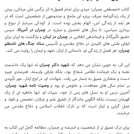
کتاب «مصطفی چمران: مردی برای تمام فصول» اثر نرگس علی مردانی، بیش
از یک زندگینامه صرف، پرتره ای جامع و چندوجهی از شخصیتی است که در
هر بُعد از زندگی اش، الهام بخش بوده است. از کودکی سرشار از نبوغ و
بیداری سیاسی، تا سال های تحصیل و مبارزه در
چمران در آمریکا
، سپس
حضور تأثیرگذار و فرماندهی انقلابی در
چمران در لبنان
و بازگشت به ایران برای
ایفای نقش های کلیدی در دفاع مقدس و تأسیس
ستاد جنگ های نامنظم
چمران
؛ هر فصل از زندگی او، داستانی از ایثار، تعهد و ایمان را روایت می کند.
این اثر، به خوبی نشان می دهد که
شهید دکتر چمران
نه تنها یک دانشمند
نخبه و یک فرمانده نظامی شجاع بود، بلکه عارفی وارسته، هنرمندی چیره
دست و متفکری عمیق به شمار می رفت. شهادت او، در اوج ایثار، مهر تأییدی
بر تمام سال های مجاهدت و خلوص او بود و
وصیت نامه شهید چمران
،
آخرین درس او به نسل های پس از خود. میراث او، تنها خاطره ای از یک
قهرمان نیست، بلکه الگویی ماندگار از تلفیق علم و عرفان، تخصص و تقوا، و
عمل گرایی و ایثار است که بر تارک انقلاب اسلامی و دفاع مقدس می
درخشد.
برای درک عمیق تر از شخصیت و اندیشه ی چمران، مطالعه کامل این کتاب به