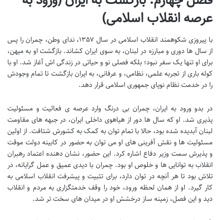
فصل چهارم: بازگشت به ایران (ورود به
عرصه انقلاب اسلامی)
با پیروزی شکوهمند انقلاب اسلامی در سال ۱۳۵۷، ندای وطن، چمران را پس
از سال ها دوری و مبارزه در لبنان، به سوی ایران کشاند. بازگشت او به میهن،
برای او تنها یک سفر نبود؛ بلکه فصلی نو و حیاتی در زندگی اش آغاز شد. او با
کوله باری از تجربه علمی، نظامی، و عرفانی، به ایران بازگشت تا تمام وجودش
را در خدمت نظام نوپای جمهوری اسلامی قرار دهد.
در بدو ورود به ایران، چمران بی درنگ وارد عرصه ی فعالیت و مسئولیت
پذیری شد. او که سال ها دور از هیاهوی داخلی ایران، در جبهه های مقاومت
لبنان آبدیده شده بود، حالا با تمام توان به کمک به کشورش شتافت. از اولین
مسئولیت ها و نقش آفرینی های او می توان به حضور در کابینه دولت موقت
و پذیرش سمت وزیر دفاع اشاره کرد. این حضور، نشان دهنده اعتماد رهبران
انقلاب به توانایی ها و خلوص او بود. چمران با دیدی عمیق و عمل گرایانه، در
تلاش بود تا هر آنچه در توان دارد، برای تثبیت و پیشرفت انقلاب اسلامی به
کار گیرد. او از همان لحظه ورود، خود را وقف خدمتگزاری به مردم و انقلاب
دید و این فصل، زمینه ساز درخشش او در میدان های سخت تر شد.