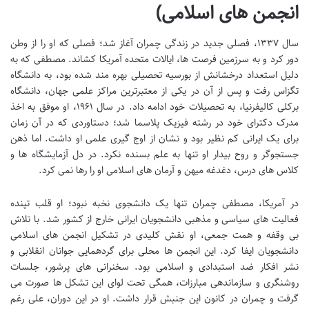
انجمن های اسلامی)
سال ۱۳۳۷، فصلی جدید در زندگی چمران آغاز شد؛ فصلی که او را از وطن
دور کرد و به سرزمین فرصت ها، ایالات متحده آمریکا کشاند. مصطفی که به
دلیل استعداد درخشانش از بورسیه تحصیلی بهره مند شده بود، به دانشگاه
تگزاس رفت و پس از آن در یکی از معتبرترین مراکز علمی جهان، دانشگاه
برکلی کالیفرنیا، به تحصیلات خود ادامه داد. در سال ۱۹۶۱، او موفق به اخذ
مدرک دکترای خود در رشته فیزیک پلاسما شد؛ دستاوردی که در آن زمان
برای یک ایرانی کم نظیر بود و نشان از اوج گیری علمی او داشت. اما ذهن
جستجوگر و روح بیدار او تنها به علم بسنده نکرد. در دل آزمایشگاه ها و
کلاس های درس، دغدغه میهن و آرمان های اسلامی او را رها نمی کرد.
در آمریکا، مصطفی چمران تنها یک دانشجوی نخبه نبود؛ او قلب تپنده
فعالیت های سیاسی و مذهبی دانشجویان ایرانی خارج از کشور شد. با تلاش
بی وقفه و همت جمعی، او نقش کلیدی در تشکیل انجمن های اسلامی
دانشجویان ایفا کرد. این انجمن ها محلی برای گردهمایی جوانان انقلابی و
نشر افکار ضد استبدادی و اسلامی بود. سخنرانی های پرشور، جلسات
روشنگری و سازماندهی مبارزات، همگی تحت لوای این تشکل ها صورت می
گرفت و چمران در کانون این جنبش قرار داشت. او در این دوران، علی رغم