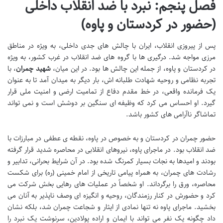
فصل پنجم: نبرد با ضد انقلاب داخلی
(حضور در کردستان و پاوه)
پس از پیروزی انقلاب، ایران با چالش های جدی داخلی، به ویژه در مناطق
مرزی مواجه شد. درگیری ها با گروه های ضد انقلاب در غرب کشور، به ویژه
در کردستان و پاوه، از جمله این چالش ها بود. در این میان،
شهید چمران
، با
تجربه نظامی و روحیه شهادت طلبانه اش، بار دیگر به میدان آمد تا به عنوان
یک فرمانده واقعی، در خط مقدم دفاع از تمامیت ارضی و امنیت ملی قرار
گیرد. او احساس می کرد که وظیفه ای سنگین بر دوشش است و نمی تواند
تماشاگر ناآرامی های کشور باشد.
حضور چمران در کردستان و به خصوص در پاوه، نقطه ی عطفی در مبارزات با
ضد انقلاب بود. در ماجرای پاوه، نیروهای انقلابی در محاصره شدید قرار گرفته
بودند و امیدها به نجات بسیار کمرنگ شده بود. در آن شرایط بحرانی، تدابیر و
رشادت های چمران، به همراه پیامی تاریخی از امام خمینی (ره) برای شکست
محاصره، ورق را برگرداند. او شخصاً در عملیات های رهایی بخش شرکت می
کرد و حضورش در کنار رزمندگان، روحیه و انگیزه ای وصف ناپذیر به آنان می
بخشید. ماجرای پاوه نه تنها نمادی از ایثار و شجاعت چمران شد، بلکه نشان
داد چگونه یک نفر می تواند با ایمان و اراده پولادین، سرنوشت یک نبرد را