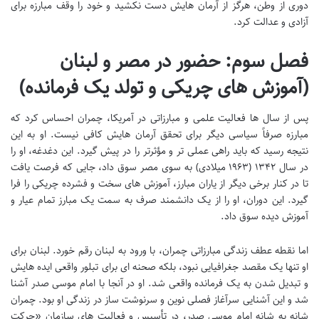
دوری از وطن، هرگز از آرمان هایش دست نکشید و خود را وقف مبارزه برای
آزادی و عدالت کرد.
فصل سوم: حضور در مصر و لبنان
(آموزش های چریکی و تولد یک فرمانده)
پس از سال ها فعالیت علمی و مبارزاتی در آمریکا، چمران احساس کرد که
مبارزه صرفاً سیاسی دیگر برای تحقق آرمان هایش کافی نیست. او به این
نتیجه رسید که باید راهی عملی تر و مؤثرتر را در پیش گیرد. این دغدغه، او را
در سال ۱۳۴۲ (۱۹۶۳ میلادی) به سوی مصر سوق داد، جایی که فرصت یافت
تا در کنار برخی دیگر از یاران مبارز، آموزش های سخت و فشرده چریکی را فرا
گیرد. این دوران، او را از یک دانشمند صرف به سمت یک مبارز تمام عیار و
آموزش دیده سوق داد.
اما نقطه عطف زندگی مبارزاتی چمران، با ورود به لبنان رقم خورد. لبنان برای
او تنها یک مقصد جغرافیایی نبود، بلکه صحنه ای برای تبلور واقعی ایده هایش
و تبدیل شدن به یک فرمانده واقعی شد. او در آنجا با امام موسی صدر آشنا
شد و این آشنایی سرآغاز فصلی نوین و سرنوشت ساز در زندگی او بود. چمران
شانه به شانه امام موسی صدر، در تأسیس و فعالیت های سازمان «حرکت