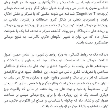
دانشگاه پنسیلوانیا، بی شک یکی از تأثیرگذارترین چهره ها در تاریخ روان
شناسی مدرن به شمار می رود. او به عنوان بنیان گذار و پدر شناخت درمانی
(Cognitive Therapy) شناخته می شود؛ مکتبی که با تمرکز بر نقش افکار،
باورها و تعبیرهای ذهنی در شکل گیری هیجانات و رفتارها، انقلابی در
رویکردهای درمانی ایجاد کرد. پیش از بک، بسیاری از رویکردهای روان درمانی
بر ریشه های ناخودآگاه و تجربیات گذشته تمرکز داشتند، اما بک با شجاعت
نشان داد که می توان با تغییر الگوهای فکری ناکارآمد، به نتایج درمانی
چشمگیری دست یافت.
دیدگاه بک به روابط انسانی، به ویژه روابط زناشویی، بر اساس همین اصول
شناخت درمانی بنا شده است. او معتقد بود که بسیاری از مشکلات و
سوءتفاهم ها در روابط، نه از کمبود عشق یا نیت های بد، بلکه از خطاهای
شناختی یا تحریفات فکری ناشی می شوند. این خطاها، شیوه های ناکارآمدی
هستند که افراد برای درک و تفسیر وقایع، خود و دیگران به کار می برند. به
عنوان مثال، یک همسر ممکن است رفتار دیگری را شخصی سازی کند، یعنی
آن را مستقیماً به خود و نیت های بد ربط دهد، در حالی که واقعیت چیز
دیگری است. بک با این رویکرد، راه را برای زوج درمانی مبتنی بر شناخت
هموار کرد و نشان داد که چگونه با شناسایی و اصلاح این الگوهای فکری، می
توان به تفاهم و ارتباط موثر در ازدواج دست یافت.