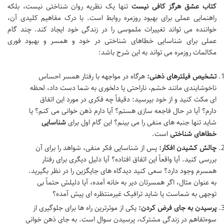
کتاب عشق هرگز کافی نیست
تنها یک نظریه روان شناختی نیست، بلکه
راهنمایی عملی برای بهبود روزمره روابط است. با درک مفاهیم کلیدی آن،
خواننده می تواند تغییرات ملموسی را در زندگی خود ایجاد کند. چند گام
عملی برای شناسایی خطاهای شناختی در خود و همسر و بهبود فوری
مکالمات روزمره می تواند به این شرح باشد:
تشخیص فیلترهای ذهنی:
هرگاه در مواجهه با رفتار همسر احساس
ناخوشایندی مانند خشم، ناراحتی یا دلخوری به شما دست داد، لحظه
ای مکث کنید و از خود بپرسید: دقیقاً چه فکری در مورد این اتفاق
دارم؟ آیا در حال فاجعه سازی هستم؟ آیا دارم ذهن خوانی می کنم؟ یا
شاید تنها جنبه های منفی را می بینم؟ این گام اول برای
شناسایی
خطاهای شناختی
است.
چالش کشیدن افکار:
پس از شناسایی فکر منفی، شواهد را برای آن
بررسی کنید. آیا واقعاً این اتفاق افتاده؟ آیا دلیل دیگری برای رفتار
همسرم وجود دارد؟ سعی کنید دیدگاه های جایگزین را در نظر بگیرید.
به عنوان مثال، اگر همسرتان دیر به خانه آمده، آیا دلیلش حتماً بی
توجهی به شماست یا شاید ترافیک غیرمنتظره ای پیش آمده؟
پرسیدن به جای فرض کردن:
یکی از موثرترین راه ها برای جلوگیری از
سوءتفاهم در زندگی مشترک، پرسیدن سوال است. به جای ذهن خوانی