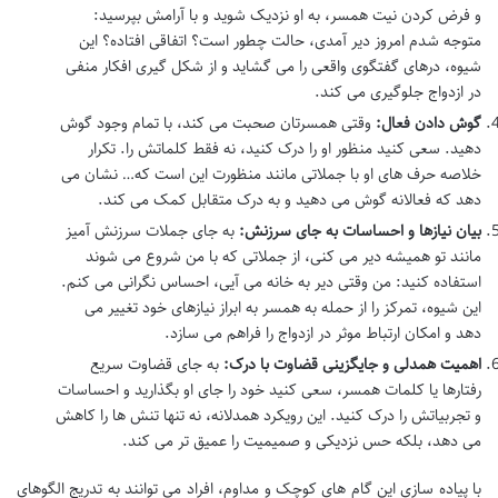
و فرض کردن نیت همسر، به او نزدیک شوید و با آرامش بپرسید:
متوجه شدم امروز دیر آمدی، حالت چطور است؟ اتفاقی افتاده؟ این
شیوه، درهای گفتگوی واقعی را می گشاید و از شکل گیری افکار منفی
در ازدواج جلوگیری می کند.
گوش دادن فعال:
وقتی همسرتان صحبت می کند، با تمام وجود گوش
دهید. سعی کنید منظور او را درک کنید، نه فقط کلماتش را. تکرار
خلاصه حرف های او با جملاتی مانند منظورت این است که… نشان می
دهد که فعالانه گوش می دهید و به درک متقابل کمک می کند.
بیان نیازها و احساسات به جای سرزنش:
به جای جملات سرزنش آمیز
مانند تو همیشه دیر می کنی، از جملاتی که با من شروع می شوند
استفاده کنید: من وقتی دیر به خانه می آیی، احساس نگرانی می کنم.
این شیوه، تمرکز را از حمله به همسر به ابراز نیازهای خود تغییر می
دهد و امکان ارتباط موثر در ازدواج را فراهم می سازد.
اهمیت همدلی و جایگزینی قضاوت با درک:
به جای قضاوت سریع
رفتارها یا کلمات همسر، سعی کنید خود را جای او بگذارید و احساسات
و تجربیاتش را درک کنید. این رویکرد همدلانه، نه تنها تنش ها را کاهش
می دهد، بلکه حس نزدیکی و صمیمیت را عمیق تر می کند.
با پیاده سازی این گام های کوچک و مداوم، افراد می توانند به تدریج الگوهای