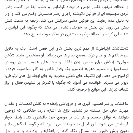
و انعطاف ناپذیر، نقش مهمی در ایجاد نارضایتی و خشم ایفا می کنند. وقتی
فردی مجموعه ای از قوانین نانوشته را برای رفتار همسرش وضع می کند و او را
به دلیل عدم رعایت این قوانین ذهنی سرزنش می کند، رابطه به سمت تنش
پیش می رود. این بخش به خواننده نشان می دهد که چگونه این قوانین را
شناسایی کرده و انعطاف پذیری بیشتری در تفکر خود به خرج دهد.
«مشکلات ارتباطی» از مهم ترین بخش های این فصل است. بک به دلایل
سوءتفاهم ها و عدم درک صحیح پیام ها می پردازد. او مفاهیمی مانند «ذهن
خوانی» (تلاش برای حدس زدن افکار و نیت های همسر بدون پرسش
مستقیم) و «تعمیم دهی» (تعمیم یک رفتار خاص به کل شخصیت فرد) را
توضیح می دهد. این تکنیک های ذهنی مخرب، به جای ایجاد پل های ارتباطی،
دیوار می سازند. خواننده می آموزد که چگونه با تمرکز بر شنیدن فعال و ابراز
شفاف نیازها، این موانع را برطرف کند.
«اختلاف بر سر تصمیم گیری ها و فروپاشی رابطه» به نقش تعصبات و فقدان
مهارت های حل مسئله در تشدید نزاع ها اشاره دارد. هنگامی که زوجین
نتوانند به توافق برسند و هر یک بر موضع خود پافشاری کند، رابطه دچار
فرسایش می شود. این فصل به خواننده می آموزد که چگونه با نگاهی باز و
بدون پیش داوری به مسائل نگاه کند و راهکارهای برد-برد را برای حل