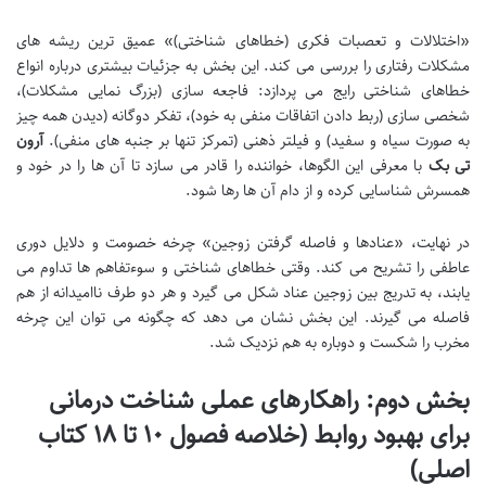
«اختلالات و تعصبات فکری (خطاهای شناختی)» عمیق ترین ریشه های
مشکلات رفتاری را بررسی می کند. این بخش به جزئیات بیشتری درباره انواع
خطاهای شناختی رایج می پردازد: فاجعه سازی (بزرگ نمایی مشکلات)،
شخصی سازی (ربط دادن اتفاقات منفی به خود)، تفکر دوگانه (دیدن همه چیز
به صورت سیاه و سفید) و فیلتر ذهنی (تمرکز تنها بر جنبه های منفی).
آرون
تی بک
با معرفی این الگوها، خواننده را قادر می سازد تا آن ها را در خود و
همسرش شناسایی کرده و از دام آن ها رها شود.
در نهایت، «عنادها و فاصله گرفتن زوجین» چرخه خصومت و دلایل دوری
عاطفی را تشریح می کند. وقتی خطاهای شناختی و سوءتفاهم ها تداوم می
یابند، به تدریج بین زوجین عناد شکل می گیرد و هر دو طرف ناامیدانه از هم
فاصله می گیرند. این بخش نشان می دهد که چگونه می توان این چرخه
مخرب را شکست و دوباره به هم نزدیک شد.
بخش دوم: راهکارهای عملی شناخت درمانی
برای بهبود روابط (خلاصه فصول ۱۰ تا ۱۸ کتاب
اصلی)