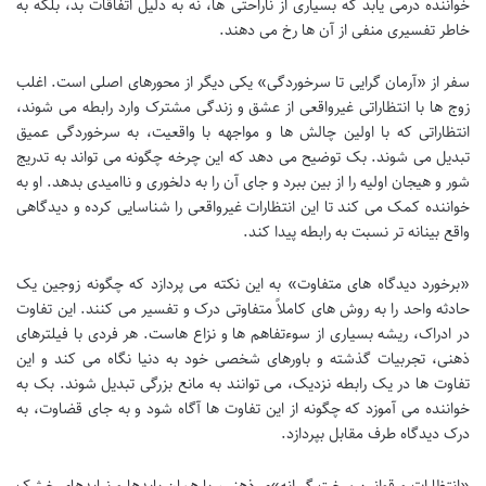
خواننده درمی یابد که بسیاری از ناراحتی ها، نه به دلیل اتفاقات بد، بلکه به
خاطر تفسیری منفی از آن ها رخ می دهند.
سفر از «آرمان گرایی تا سرخوردگی» یکی دیگر از محورهای اصلی است. اغلب
زوج ها با انتظاراتی غیرواقعی از عشق و زندگی مشترک وارد رابطه می شوند،
انتظاراتی که با اولین چالش ها و مواجهه با واقعیت، به سرخوردگی عمیق
تبدیل می شوند. بک توضیح می دهد که این چرخه چگونه می تواند به تدریج
شور و هیجان اولیه را از بین ببرد و جای آن را به دلخوری و ناامیدی بدهد. او به
خواننده کمک می کند تا این انتظارات غیرواقعی را شناسایی کرده و دیدگاهی
واقع بینانه تر نسبت به رابطه پیدا کند.
«برخورد دیدگاه های متفاوت» به این نکته می پردازد که چگونه زوجین یک
حادثه واحد را به روش های کاملاً متفاوتی درک و تفسیر می کنند. این تفاوت
در ادراک، ریشه بسیاری از سوءتفاهم ها و نزاع هاست. هر فردی با فیلترهای
ذهنی، تجربیات گذشته و باورهای شخصی خود به دنیا نگاه می کند و این
تفاوت ها در یک رابطه نزدیک، می توانند به مانع بزرگی تبدیل شوند. بک به
خواننده می آموزد که چگونه از این تفاوت ها آگاه شود و به جای قضاوت، به
درک دیدگاه طرف مقابل بپردازد.
«انتظارات و قوانین سخت گیرانه»ی ذهنی، یا همان بایدها و نبایدهای خشک