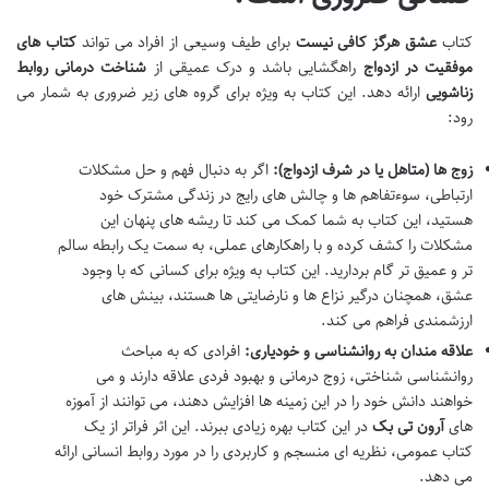
کتاب
عشق هرگز کافی نیست
برای طیف وسیعی از افراد می تواند
کتاب های
موفقیت در ازدواج
راهگشایی باشد و درک عمیقی از
شناخت درمانی روابط
زناشویی
ارائه دهد. این کتاب به ویژه برای گروه های زیر ضروری به شمار می
رود:
زوج ها (متاهل یا در شرف ازدواج):
اگر به دنبال فهم و حل مشکلات
ارتباطی، سوءتفاهم ها و چالش های رایج در زندگی مشترک خود
هستید، این کتاب به شما کمک می کند تا ریشه های پنهان این
مشکلات را کشف کرده و با راهکارهای عملی، به سمت یک رابطه سالم
تر و عمیق تر گام بردارید. این کتاب به ویژه برای کسانی که با وجود
عشق، همچنان درگیر نزاع ها و نارضایتی ها هستند، بینش های
ارزشمندی فراهم می کند.
علاقه مندان به روانشناسی و خودیاری:
افرادی که به مباحث
روانشناسی شناختی، زوج درمانی و بهبود فردی علاقه دارند و می
خواهند دانش خود را در این زمینه ها افزایش دهند، می توانند از آموزه
های
آرون تی بک
در این کتاب بهره زیادی ببرند. این اثر فراتر از یک
کتاب عمومی، نظریه ای منسجم و کاربردی را در مورد روابط انسانی ارائه
می دهد.