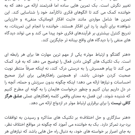
تغییر نگرش است. بک تمرین هایی ساده اما قدرتمند ارائه می دهد که به
خواننده کمک می کند تا الگوهای فکری ناکارآمد خود را شناسایی کند. این
تمرین ها شامل مواردی مانند «ثبت افکار اتوماتیک منفی» و «ارزیابی
شواهد» برای تأیید یا رد این افکار هستند. خواننده با انجام این تمرینات، به
تدریج کنترل بیشتری بر فرآیندهای فکری خود پیدا می کند و می تواند دیدگاه
های منفی را با دیدگاه های واقع بینانه تر جایگزین کند.
«هنر گفتگو و ارتباط موثر» یکی از مهم ترین مهارت ها برای هر رابطه ای
است. بک تکنیک های گوش دادن فعال را توضیح می دهد که به فرد کمک
می کند تا پیام همسرش را به درستی درک کند، نه اینکه صرفاً منتظر نوبت
صحبت کردن خودش باشد. او همچنین راهکارهایی برای ابراز صحیح
احساسات و نیازها ارائه می دهد؛ اینکه چگونه بدون سرزنش و حمله، آنچه را
در دل داریم بیان کنیم و چطور درخواست هایمان را به گونه ای مطرح کنیم
که شنیده شوند. این فصل به معنای واقعی کلمه راهکارهای عملی
عشق هرگز
کافی نیست
را برای برقراری ارتباط موثر در ازدواج ارائه می دهد.
«هنر سازگاری و حل اختلاف» بر تکنیک های مذاکره و رسیدن به توافقات
برد-برد تمرکز دارد. بک به خواننده می آموزد که چگونه در مواقع اختلاف نظر،
به جای اصرار بر خواسته های خود، به دنبال راه حل هایی باشد که نیازهای هر