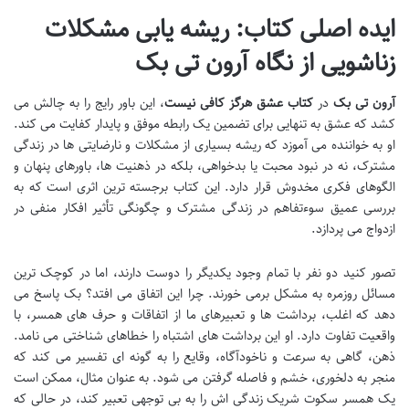
ایده اصلی کتاب: ریشه یابی مشکلات
زناشویی از نگاه آرون تی بک
آرون تی بک
در
کتاب عشق هرگز کافی نیست
، این باور رایج را به چالش می
کشد که عشق به تنهایی برای تضمین یک رابطه موفق و پایدار کفایت می کند.
او به خواننده می آموزد که ریشه بسیاری از مشکلات و نارضایتی ها در زندگی
مشترک، نه در نبود محبت یا بدخواهی، بلکه در ذهنیت ها، باورهای پنهان و
الگوهای فکری مخدوش قرار دارد. این کتاب برجسته ترین اثری است که به
بررسی عمیق سوءتفاهم در زندگی مشترک و چگونگی تأثیر افکار منفی در
ازدواج می پردازد.
تصور کنید دو نفر با تمام وجود یکدیگر را دوست دارند، اما در کوچک ترین
مسائل روزمره به مشکل برمی خورند. چرا این اتفاق می افتد؟ بک پاسخ می
دهد که اغلب، برداشت ها و تعبیرهای ما از اتفاقات و حرف های همسر، با
واقعیت تفاوت دارد. او این برداشت های اشتباه را خطاهای شناختی می نامد.
ذهن، گاهی به سرعت و ناخودآگاه، وقایع را به گونه ای تفسیر می کند که
منجر به دلخوری، خشم و فاصله گرفتن می شود. به عنوان مثال، ممکن است
یک همسر سکوت شریک زندگی اش را به بی توجهی تعبیر کند، در حالی که