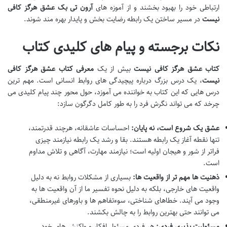
ارتباطی خود را بهبود بخشند و از آموزه های
آرون تی بک عشق هرگز کافی
نیست
در مسیر ساختن یک رابطه رضایت بخش و پایدار بهره مند شوند.
نکات برجسته و پیام های کلیدی کتاب
کتاب عشق هرگز کافی نیست
بیش از یک
معرفی کتاب عشق هرگز کافی
نیست
، یک درس بزرگ درباره پیچیدگی های روابط انسانی است. مهم ترین
درس هایی که این کتاب به خواننده می آموزد، حول محور چند پیام کلیدی می
چرخد که می تواند نگرش فرد را به طور کامل دگرگون سازد:
عشق یک شروع است، نه پایان:
احساسات عاشقانه، هرچند قدرتمند،
تنها نقطه آغاز یک رابطه هستند. بقا و رشد یک رابطه نیازمند چیزی
فراتر از شور و هیجان اولیه است؛ نیازمند مهارت، آگاهی و تلاش مداوم
است.
ذهنیت ها مهم تر از واقعیت ها:
بسیاری از مشکلات روابط نه به دلیل
واقعیت های خارجی، بلکه به دلیل نحوه تفسیر ما از آن واقعیت ها به
وجود می آیند. خطاهای شناختی، سوءتفاهم ها و باورهای غیرمنطقی،
می توانند حتی بهترین روابط را به چالش بکشند.
مسئولیت پذیری فردی:
هر فردی مسئول افکار و واکنش های خود