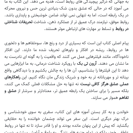
به جهانی که درگیر پیچیدگی های روابط است، هدیه می دهد. این کتاب به ما
می آموزد که در حالی که عشق بدون شک بنیادی ترین حس و نیروی محرکه
در یک رابطه است، اما به تنهایی نمی تواند ضامن خوشبختی و پایداری باشد.
روابط موفق، نیازمند درک عمیق تر از عملکرد ذهن، شناخت
تحریفات شناختی
در روابط
و تسلط بر مهارت های ارتباطی موثر هستند.
پیام اصلی کتاب این است که بسیاری از درد و رنج ها، سوءتفاهم ها و دلخوری
ها در روابط، ریشه در افکار و باورهای تحریف شده ما دارند. این افکار
ناخودآگاه، مانند فیلترهایی عمل می کنند که واقعیت را به گونه ای نادرست به
ما نشان می دهند.
آرون تی بک
با رویکرد شناخت درمانی، به ما ابزارهایی می
دهد تا این فیلترها را بشناسیم، آن ها را به چالش بکشیم و با دیدگاهی واقع
بینانه تر و مهربانانه تر به خود و شریک زندگی مان نگاه کنیم. این
راهکارهای
عملی عشق هرگز کافی نیست
نه تنها به حل مشکلات فعلی کمک می کنند،
بلکه مسیر را برای ساختن یک رابطه عمیق تر، معنادارتر و سرشار از
عشق و
تفاهم
هموار می سازند.
خواندن و به کار بستن آموزه های این کتاب، سفری به سوی خودشناسی و
درک بهتر دیگری است. این سفر می تواند چشمان خواننده را به حقایقی
بگشاید که پیش از این پنهان مانده بودند و او را قادر سازد تا نه تنها در روابط
عاطفی خود، بلکه در تمام جنبه های زندگی به بلوغ و آرامش بیشتری دست