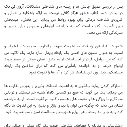
پس از بررسی عمیق چالش ها و ریشه های شناختی مشکلات،
آرون تی بک
در بخش دوم
کتاب عشق هرگز کافی نیست
به ارائه راهکارهای عملی و
کاربردی شناخت درمانی برای بهبود روابط می پردازد. این بخش، امیدبخش
ترین قسمت کتاب است که به خواننده ابزارهایی ملموس برای تغییر و
سازندگی ارائه می دهد.
«تقویت بنیادهای رابطه» به اهمیت تعهد، وفاداری، صمیمیت، اعتماد و
امنیت به عنوان ستون های اصلی یک رابطه پایدار اشاره دارد. بک تاکید می
کند که این عوامل، فراتر از احساسات اولیه عشق، نقش حیاتی در حفظ پیوند
ازدواج دارند. او به خواننده یادآوری می کند که برای ساختن یک رابطه
مستحکم، باید روی این بنیادها کار کرد و آن ها را تقویت نمود.
«سازگار کردن روابط زناشویی» به اهمیت انعطاف پذیری و پذیرش تفاوت ها
می پردازد. بک می گوید که هیچ دو انسانی کاملاً شبیه هم نیستند و توانایی
سازگاری با ویژگی ها و تفاوت های همسر، کلید موفقیت است. او به خواننده
نشان می دهد که چگونه می توان با دیدی بازتر و پذیرا، به این تفاوت ها نگاه
کرد و به جای مقاومت، راهی برای همزیستی مسالمت آمیز و سازنده پیدا کرد.
«شناسایی و مقابله با خطاهای شناختی خود» یک گام عملی و حیاتی برای