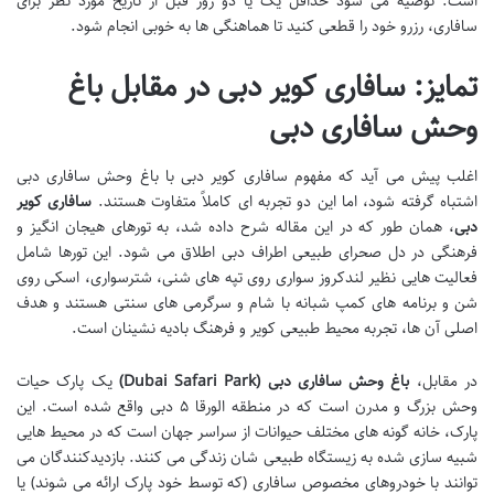
است. توصیه می شود حداقل یک یا دو روز قبل از تاریخ مورد نظر برای
سافاری، رزرو خود را قطعی کنید تا هماهنگی ها به خوبی انجام شود.
تمایز: سافاری کویر دبی در مقابل باغ
وحش سافاری دبی
اغلب پیش می آید که مفهوم سافاری کویر دبی با باغ وحش سافاری دبی
اشتباه گرفته شود، اما این دو تجربه ای کاملاً متفاوت هستند.
سافاری کویر
دبی
، همان طور که در این مقاله شرح داده شد، به تورهای هیجان انگیز و
فرهنگی در دل صحرای طبیعی اطراف دبی اطلاق می شود. این تورها شامل
فعالیت هایی نظیر لندکروز سواری روی تپه های شنی، شترسواری، اسکی روی
شن و برنامه های کمپ شبانه با شام و سرگرمی های سنتی هستند و هدف
اصلی آن ها، تجربه محیط طبیعی کویر و فرهنگ بادیه نشینان است.
در مقابل،
باغ وحش سافاری دبی (Dubai Safari Park)
یک پارک حیات
وحش بزرگ و مدرن است که در منطقه الورقا ۵ دبی واقع شده است. این
پارک، خانه گونه های مختلف حیوانات از سراسر جهان است که در محیط هایی
شبیه سازی شده به زیستگاه طبیعی شان زندگی می کنند. بازدیدکنندگان می
توانند با خودروهای مخصوص سافاری (که توسط خود پارک ارائه می شوند) یا