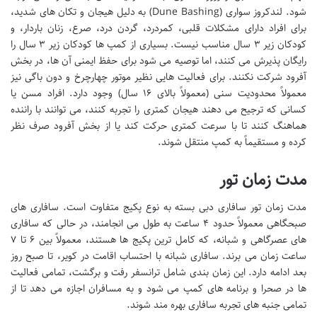
شود. لندکروز سواری (Dune Bashing) به دلیل هیجان و تکان های شدید،
برای افراد دارای مشکلات قلبی، کمردرد، گردن درد، صرع، زنان باردار، و
کودکان زیر ۳ سال مناسب نیست. بسیاری از کمپ ها کودکان زیر ۳ سال را
رایگان پذیرش می کنند، اما توصیه می شود برای حفظ ایمنی آن ها، در بخش
آفرود شرکت نکنند. برای فعالیت هایی نظیر موتور چهارچرخ و دون باگی نیز
معمولاً محدودیت سنی (معمولاً بالای ۱۶ سال) وجود دارد. افراد مسن یا
کسانی که ترجیح می دهند هیجان کمتری را تجربه کنند، می توانند با راننده
هماهنگ کنند تا با سرعت کمتری حرکت کند یا از بخش آفرود صرف نظر
کرده و مستقیماً به کمپ منتقل شوند.
مدت زمان تور
مدت زمان تور سافاری دبی بسته به نوع پکیج متفاوت است. سافاری های
صبحگاهی معمولاً حدود ۴ ساعت به طول می انجامند، در حالی که سافاری
های عصرگاهی و شبانه، که کامل ترین پکیج ها هستند، معمولاً بین ۶ تا ۷
ساعت زمان می برند. سافاری شبانه با احتساب اقامت در کویر، تا صبح روز
بعد ادامه دارد. این زمان بندی شامل ترانسفر رفت و برگشت، تمامی فعالیت
ها در صحرا و برنامه های کمپ می شود و به مسافران اجازه می دهد تا از
تمامی جنبه های تجربه سافاری بهره مند شوند.