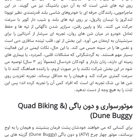
روی تپه های شنی است که به آن دون باشینگ نیز می گویند. در این
ماجراجویی، رانندگان حرفه ای با خودروهای شاسی بلند قدرتمندی نظیر تویوتا
لندکروز یا نیسان پاترول، بر روی تپه های بلند و شیب دار کویر با سرعت
حرکت می کنند. بالا و پایین رفتن، سرازیر شدن ناگهانی از تپه ها و حفظ
تعادل خودرو در میان شن های روان، تجربه ای سرشار از آدرنالین را برای
سرنشینان به ارمغان می آورد. این بخش از تور، قلب تپنده سافاری دبی است
و نفس ها را در سینه حبس می کند. با این حال، نکات ایمنی در این فعالیت
بسیار مهم هستند. به گردشگرانی که مشکلات قلبی، کمردرد، یا بیماری های
زمینه ای دارند، زنان باردار و کودکان خردسال (معمولاً زیر ۳ سال) توصیه می
شود در این بخش شرکت نکنند یا در صورت لزوم، با راننده هماهنگ کنند تا با
سرعت کمتری حرکت کند و هیجان را به حداقل برساند. تجربه لغزیدن روی
شن ها بی شک تجربه ای است که افراد کمی آن را تجربه کرده اند؛ پس این
لذت را به هیچ وجه از دست ندهید.
موتورسواری و دون باگی (Quad Biking &
Dune Buggy)
برای کسانی که می خواهند خودشان پشت فرمان بنشینند و هیجان را به اوج
برسانند، موتور چهار چرخ (ATV) و دون باگی (Dune Buggy) گزینه های بی