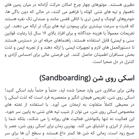
نظیری هستند. موتورهای چهار چرخ امکان حرکت آزادانه در میان زمین های
ناهموار و تپه های شنی کوتاه را فراهم می کنند، در حالی که دون باگی ها،
خودروهای کوچک و ایمن تری با اتاقی قفس مانند و صندلی تک نفره هستند
که قدرت و سرعت بیشتری برای پیمودن تپه های بزرگ تر ارائه می دهند. این
تفریحات معمولاً با هزینه جداگانه و برای افراد بالای ۱۶ سال (با رعایت قوانین
سنی و ایمنی) قابل استفاده هستند. راهنماهای حرفه ای در دسترس هستند
تا دستورالعمل های لازم و تجهیزات ایمنی را ارائه دهند و از تجربه ایمن و لذت
بخش مسافران اطمینان حاصل کنند. این فرصتی عالی برای احساس آزادی و
کنترل در دل صحرا است.
اسکی روی شن (Sandboarding)
وقتی برای سافاری دبی وارد صحرا شده اید، حتماً و حتماً باید اسکی کنید!
اسکی روی شن، تفریحی هیجان انگیز و منحصربه فرد است که لذت اسکی را
در محیطی کاملاً متفاوت به ارمغان می آورد. با استفاده از تخته های
مخصوص اسکی روی شن، می توان از شیب تپه های شنی به پایین سر خورد.
این فعالیت نه تنها یکنواختی فعالیت های روزانه را می شکند، بلکه شما را
سرشار از انرژی و اشتیاق می کند. بهترین زمان برای اسکی روی شن، عصر یا
صبح زود است، زمانی که شن ها کمتر داغ هستند و سطح آن ها برای سر