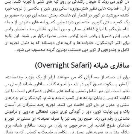
دل کویر می روند تا هیجان رانندگی بر روی تپه های شنی را تجربه کنند. پس
از آن، فعالیت هایی نظیر شترسواری، اسکی روی شن و عکاسی از غروب خیره
کننده خورشید در کویر در انتظار آن هاست. بخش عمده این تور، به حضور در
یک کمپ سنتی کویری اختصاص دارد؛ جایی که برنامه های متنوعی از جمله
شام باربیکیو با انواع غذاهای محلی و بین المللی، نقاشی حنا، نمایش رقص
عربی (بلی دنس) و رقص تانورا (رقص محلی مصر) برگزار می شود. این پکیج
برای اکثر گردشگران، خانواده ها و گروه های دوستانه که به دنبال تجربه ای
کامل و چندوجهی از کویر دبی هستند، بهترین گزینه محسوب می شود.
سافاری شبانه (Overnight Safari)
برای آن دسته از مسافرانی که می خواهند فراتر از یک بازدید چندساعته،
آرامش و سکوت عمیق کویر در شب را تجربه کنند، سافاری شبانه فرصتی بی
نظیر است. این تور شامل تمامی برنامه های سافاری عصرگاهی است، با این
تفاوت که پس از پایان برنامه های کمپ شبانه و شام، گردشگران در چادرهای
سنتی یا مدرن در دل کویر اقامت می کنند. تجربه رصد ستارگان در آسمان
پاک و بی نهایت کویر، دور از آلودگی نوری شهر، لحظاتی جادویی و فراموش
نشدنی را رقم می زند. صبح روز بعد نیز با صرف صبحانه ای سنتی در کویر و
تماشای طلوع آفتاب، این ماجراجویی به پایان می رسد. سافاری شبانه برای
علاقه مندان به تجربه های عمیق تر، عکاسان طبیعت و کسانی که به دنبال