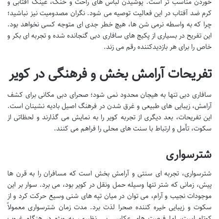
خوردن مناسب تر است. پوشیدن لباس های راحت و خنک، عینک آفتابی و
کرم ضد آفتاب در این فعالیت توصیه می شود. نگران مصدومیت نیز نباشید؛
چرا که به واسطه نرمی شن ها، هیچ خطر جدی ای متوجه کسی نخواهد بود.
این تفریح در بسیاری از پکیج های سافاری دبی گنجانده شده و تجربه ای بکر و
خاص را برای هر بازدیدکننده رقم می زند.
تفریحات آرامش بخش و فرهنگی در کویر
سافاری دبی تنها به هیجان محدود نمی شود؛ صحرای دبی مکانی برای کشف
آرامش، زیبایی های طبیعی و غرق شدن در فرهنگ اصیل بادیه نشینان است.
این تفریحات، بعد دیگری از تجربه کویر را به نمایش می گذارند و لحظاتی از
سکوت، تأمل و ارتباط با سنت های محلی را فراهم می کنند.
شترسواری
شترسواری، تجربه ای سنتی و آرامش بخش است که مسافران را به قرن ها
پیش، زمانی که شتر تنها وسیله حمل ونقل در کویر بود، می برد. سوار بر این
موجودات نجیب و آرام، می توان در میان تپه های شنی وسیع حرکت کرد و از
سکوت و زیبایی خیره کننده صحرا لذت برد. مدت زمان شترسواری معمولاً
کوتاه است، اما فرصت های عکاسی بی نظیری، به ویژه در هنگام غروب