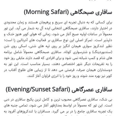
سافاری صبحگاهی (Morning Safari)
برای کسانی که به دنبال تجربه ای سریع و پرهیجان هستند و زمان محدودی
در اختیار دارند، سافاری صبحگاهی انتخابی ایده آل به شمار می آید. این تور
معمولاً در ساعات اولیه صبح آغاز می شود، زمانی که هوای کویر هنوز خنک و
دلپذیر است. تمرکز اصلی این نوع سافاری بر فعالیت های آدرنالین زا است؛
نظیر لندکروز سواری هیجان انگیز بر روی تپه های شنی، اسکی روی شن
(سندبوردینگ) و شترسواری کوتاه. سافاری صبحگاهی معمولاً شامل برنامه
های شام و کمپ شبانه نمی شود و برای افرادی که قصد دارند مابقی روز خود
را به تفریحات دیگر شهر اختصاص دهند، بسیار مناسب است. این تور به
دوستداران هیجان صرف، فرصتی می دهد تا از زیبایی های طلوع آفتاب در
کویر نیز بهره مند شوند و روز خود را با انرژی فراوان آغاز کنند.
سافاری عصرگاهی (Evening/Sunset Safari)
بی شک، سافاری عصرگاهی محبوب ترین و کامل ترین پکیج سافاری در دبی
است. این تور که معمولاً در اواسط بعدازظهر آغاز می شود، تمامی جنبه های
یک تجربه سافاری جامع را در بر می گیرد. مسافران با لندکروزهای آفرود به