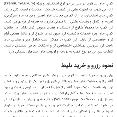
کمپ های سافاری در دبی در دو نوع استاندارد و ویژه (Premium/Luxury)
ارائه می شوند که تفاوت هایی در کیفیت خدمات، امکانات و تجربه کلی دارند.
کمپ های استاندارد، با ارائه تمامی فعالیت های اصلی و برنامه های سرگرمی،
تجربه ای کامل و رضایت بخش را با قیمتی مقرون به صرفه تر فراهم می کنند.
این کمپ ها معمولاً شلوغ تر هستند و فضای عمومی تری دارند. در مقابل،
کمپ های ویژه خدمات باکیفیت تر، منوی غذای متنوع تر و غالباً فضایی آرام
تر و اختصاصی تر دارند. این کمپ ها ممکن است شامل میز و صندلی های
راحت تر، سرویس بهداشتی اختصاصی تر و امکانات رفاهی بیشتری باشند.
انتخاب بین این دو نوع کمپ به بودجه و اولویت های مسافران بستگی دارد.
نحوه رزرو و خرید بلیط
برای رزرو و خرید بلیط سافاری دبی، روش های مختلفی وجود دارد. خرید
آنلاین از وب سایت های معتبر و پلتفرم های رزرو تور، یکی از بهترین و مطمئن
ترین راه هاست. مزیت خرید آنلاین از قبل، اطمینان از دسترسی به پکیج مورد
نظر، مقایسه قیمت ها و گاهی اوقات بهره مندی از تخفیف های ویژه است.
پس از رزرو، معمولاً یک ووچر (Voucher) یا تأییدیه رزرو برای مسافران ارسال
می شود که شامل تمامی جزئیات تور و زمان بندی است. خرید از طریق
لیدرهای هتل نیز امکان پذیر است، اما اغلب با قیمت های بالاتری همراه