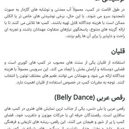
در طول اقامت در کمپ، معمولاً آب معدنی و نوشابه های گازدار به صورت
نامحدود سرو می شوند. با این حال، برخی نوشیدنی های خاص تر یا الکلی
ممکن است با هزینه جداگانه قابل تهیه باشند. کمپ ها تلاش می کنند تا با
ارائه گزینه های متنوع، پاسخگوی نیازهای متفاوت مهمانان باشند و تجربه ای
راحت و دلپذیر را برای آن ها رقم بزنند.
قلیان
استفاده از قلیان یکی از سنت های محبوب در کمپ های کویری است و
فضایی دوستانه و آرامش بخش را ایجاد می کند. این سرویس معمولاً با هزینه
جداگانه ارائه می شود و مهمانان می توانند طعم های مختلف توتون را انتخاب
کنند. توجه به مقررات کمپ در خصوص استفاده از قلیان اهمیت دارد.
رقص عربی (Belly Dance)
رقص عربی یا بلی دنس، یکی از جذاب ترین نمایش های هنری در کمپ های
سافاری است. رقصندگان حرفه ای با حرکات موزون و دلفریب خود، فضای
کمپ را پر از شور و هیجان می کنند. این رقص، ریشه های تاریخی و فرهنگی
عمیقی دارد و بخش جدایی ناپذیری از سرگرمی های شبانه در کویر دبی