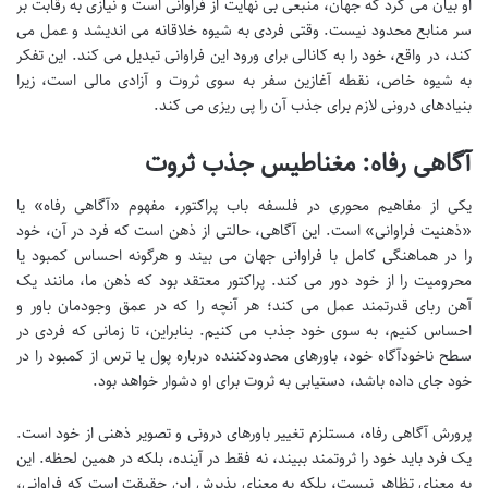
او بیان می کرد که جهان، منبعی بی نهایت از فراوانی است و نیازی به رقابت بر
سر منابع محدود نیست. وقتی فردی به شیوه خلاقانه می اندیشد و عمل می
کند، در واقع، خود را به کانالی برای ورود این فراوانی تبدیل می کند. این تفکر
به شیوه خاص، نقطه آغازین سفر به سوی ثروت و آزادی مالی است، زیرا
بنیادهای درونی لازم برای جذب آن را پی ریزی می کند.
آگاهی رفاه: مغناطیس جذب ثروت
یکی از مفاهیم محوری در فلسفه باب پراکتور، مفهوم «آگاهی رفاه» یا
«ذهنیت فراوانی» است. این آگاهی، حالتی از ذهن است که فرد در آن، خود
را در هماهنگی کامل با فراوانی جهان می بیند و هرگونه احساس کمبود یا
محرومیت را از خود دور می کند. پراکتور معتقد بود که ذهن ما، مانند یک
آهن ربای قدرتمند عمل می کند؛ هر آنچه را که در عمق وجودمان باور و
احساس کنیم، به سوی خود جذب می کنیم. بنابراین، تا زمانی که فردی در
سطح ناخودآگاه خود، باورهای محدودکننده درباره پول یا ترس از کمبود را در
خود جای داده باشد، دستیابی به ثروت برای او دشوار خواهد بود.
پرورش آگاهی رفاه، مستلزم تغییر باورهای درونی و تصویر ذهنی از خود است.
یک فرد باید خود را ثروتمند ببیند، نه فقط در آینده، بلکه در همین لحظه. این
به معنای تظاهر نیست، بلکه به معنای پذیرش این حقیقت است که فراوانی،