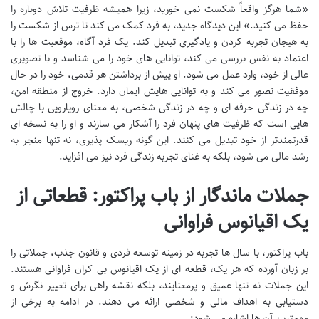
«شما هرگز واقعاً شکست نمی خورید، زیرا همیشه ظرفیت تلاش دوباره را
حفظ می کنید.» این دیدگاه جدید، به فرد کمک می کند تا ترس از شکست را
به هیجان تجربه کردن و یادگیری تبدیل کند. یک فرد آگاه، موقعیت ها را با
اعتماد به نفس بررسی می کند، توانایی های خود را می شناسد و با تصویری
عالی از خود، وارد عمل می شود. او پیش از برداشتن هر قدمی، خود را در حال
موفقیت تصور می کند و به توانایی هایش ایمان دارد. خروج از منطقه امن،
چه در زندگی حرفه ای و چه در زندگی شخصی، به معنای رویارویی با چالش
هایی است که ظرفیت های پنهان فرد را آشکار می سازند و او را به نسخه ای
قدرتمندتر از خود تبدیل می کنند. این گونه ریسک پذیری، نه تنها منجر به
رشد مالی می شود، بلکه به غنای تجربه زندگی فرد نیز می افزاید.
جملات ماندگار از باب پراکتور: قطعاتی از
یک اقیانوس فراوانی
باب پراکتور، با سال ها تجربه در زمینه توسعه فردی و قانون جذب، جملاتی را
بر زبان آورده که هر یک، قطعه ای از یک اقیانوس بی کران فراوانی هستند.
این جملات نه تنها عمیق و پرمعنایند، بلکه نقشه راهی برای تغییر نگرش و
دستیابی به اهداف مالی و شخصی ارائه می دهند. در ادامه به برخی از
مهمترین آن ها اشاره می شود: