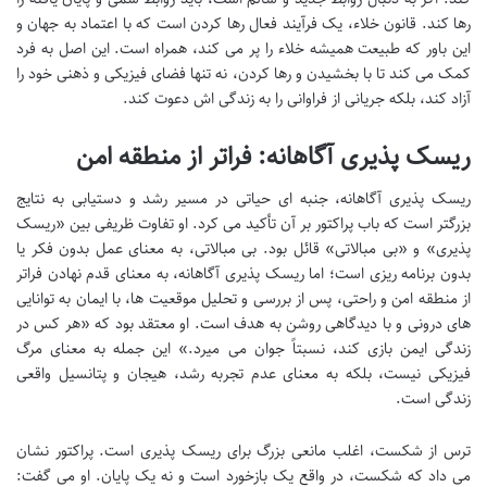
رها کند. قانون خلاء، یک فرآیند فعال رها کردن است که با اعتماد به جهان و
این باور که طبیعت همیشه خلاء را پر می کند، همراه است. این اصل به فرد
کمک می کند تا با بخشیدن و رها کردن، نه تنها فضای فیزیکی و ذهنی خود را
آزاد کند، بلکه جریانی از فراوانی را به زندگی اش دعوت کند.
ریسک پذیری آگاهانه: فراتر از منطقه امن
ریسک پذیری آگاهانه، جنبه ای حیاتی در مسیر رشد و دستیابی به نتایج
بزرگتر است که باب پراکتور بر آن تأکید می کرد. او تفاوت ظریفی بین «ریسک
پذیری» و «بی مبالاتی» قائل بود. بی مبالاتی، به معنای عمل بدون فکر یا
بدون برنامه ریزی است؛ اما ریسک پذیری آگاهانه، به معنای قدم نهادن فراتر
از منطقه امن و راحتی، پس از بررسی و تحلیل موقعیت ها، با ایمان به توانایی
های درونی و با دیدگاهی روشن به هدف است. او معتقد بود که «هر کس در
زندگی ایمن بازی کند، نسبتاً جوان می میرد.» این جمله به معنای مرگ
فیزیکی نیست، بلکه به معنای عدم تجربه رشد، هیجان و پتانسیل واقعی
زندگی است.
ترس از شکست، اغلب مانعی بزرگ برای ریسک پذیری است. پراکتور نشان
می داد که شکست، در واقع یک بازخورد است و نه یک پایان. او می گفت: