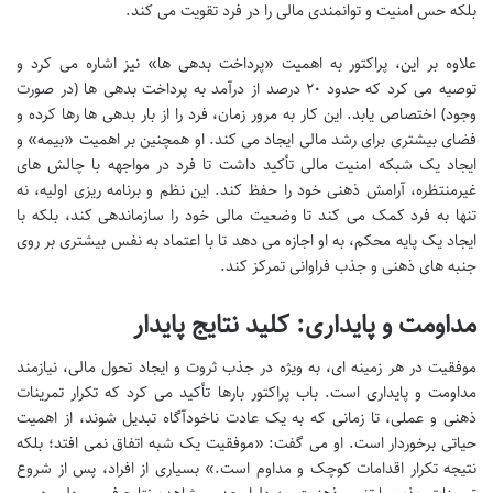
بلکه حس امنیت و توانمندی مالی را در فرد تقویت می کند.
علاوه بر این، پراکتور به اهمیت «پرداخت بدهی ها» نیز اشاره می کرد و
توصیه می کرد که حدود ۲۰ درصد از درآمد به پرداخت بدهی ها (در صورت
وجود) اختصاص یابد. این کار به مرور زمان، فرد را از بار بدهی ها رها کرده و
فضای بیشتری برای رشد مالی ایجاد می کند. او همچنین بر اهمیت «بیمه» و
ایجاد یک شبکه امنیت مالی تأکید داشت تا فرد در مواجهه با چالش های
غیرمنتظره، آرامش ذهنی خود را حفظ کند. این نظم و برنامه ریزی اولیه، نه
تنها به فرد کمک می کند تا وضعیت مالی خود را سازماندهی کند، بلکه با
ایجاد یک پایه محکم، به او اجازه می دهد تا با اعتماد به نفس بیشتری بر روی
جنبه های ذهنی و جذب فراوانی تمرکز کند.
مداومت و پایداری: کلید نتایج پایدار
موفقیت در هر زمینه ای، به ویژه در جذب ثروت و ایجاد تحول مالی، نیازمند
مداومت و پایداری است. باب پراکتور بارها تأکید می کرد که تکرار تمرینات
ذهنی و عملی، تا زمانی که به یک عادت ناخودآگاه تبدیل شوند، از اهمیت
حیاتی برخوردار است. او می گفت: «موفقیت یک شبه اتفاق نمی افتد؛ بلکه
نتیجه تکرار اقدامات کوچک و مداوم است.» بسیاری از افراد، پس از شروع