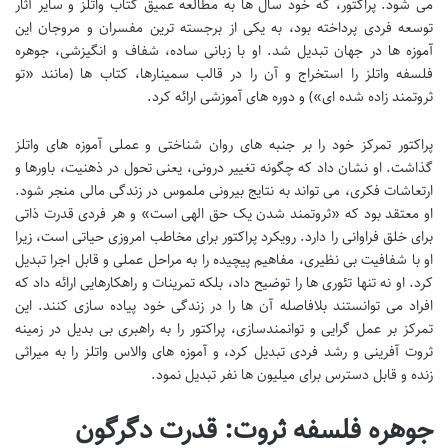
می شود. پراکتور، که خود سال ها به مطالعه عمیق کتاب واتلز و سایر آثار
توسعه فردی پرداخته بود، به یکی از برجسته ترین مفسران و مروجان این
آموزه ها در جهان تبدیل شد. او با زبانی ساده، شفاف و انگیزشی، جوهره
فلسفه واتلز را استخراج و آن را در قالب سمینارها، کتاب ها (مانند «تو
ثروتمند زاده شده ای») و دوره های آموزشی ارائه کرد.
پراکتور تمرکز خود را بر جنبه های روان شناختی و عملی آموزه های واتلز
گذاشت. او نشان داد که چگونه تغییر درونی، یعنی تحول در ذهنیت، باورها و
ارتعاشات فکری، می تواند به نتایج بیرونی ملموس در زندگی مالی منجر شود.
او معتقد بود که «ثروتمند شدن یک حق الهی است» و هر فردی قدرت ذاتی
برای خلق فراوانی را دارد. رویکرد پراکتور برای مخاطب امروزی حیاتی است، زیرا
او با شفافیت بی نظیری، مفاهیم پیچیده را به مراحل عملی و قابل اجرا تبدیل
کرد. او نه تنها تئوری ها را توضیح داد، بلکه تمرینات و راهکارهایی ارائه داد که
افراد می توانستند بلافاصله آن ها را در زندگی خود پیاده سازی کنند. این
تمرکز بر عمل گرایی و توانمندسازی، پراکتور را به راهبری بی بدیل در زمینه
ثروت آفرینی و رشد فردی تبدیل کرد، و آموزه های والاس واتلز را به میراثی
زنده و قابل دسترس برای میلیون ها نفر تبدیل نمود.
جوهره فلسفه ثروت: قدرت دگرگون