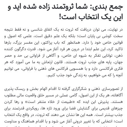
جمع بندی: شما ثروتمند زاده شده اید و
این یک انتخاب است!
در نهایت، می توان دریافت که ثروت نه یک اتفاق شانسی و نه فقط نتیجه
سخت کوشی بی پایان است؛ بلکه یک علم دقیق است، علمی که اصول و
قوانین خاص خود را دارد. همانطور که باب پراکتور، این مفسر بزرگ، بارها
تاکید کرد، این علم ابتدا در درون هر فرد آغاز می شود. قدرت دگرگون کننده
ذهن، توانایی تفکر به شیوه ای خاص، و آگاهی از فراوانی بی حد و حصر
جهان، پایه های جذب ثروت هستند. قانون ارتعاش به ما می آموزد که هر
فکری فرکانسی دارد و با همسویی فرکانس های ذهنی با فراوانی، می توانیم
آنچه را که می خواهیم، به زندگی خود جذب کنیم.
از تصویرسازی ذهنی و شکرگزاری گرفته تا اقدام الهام بخش و ریسک پذیری
آگاهانه، هر یک از این اصول، گامی عملی در مسیر خلق واقعیت مالی مطلوب
هستند. پذیرش این ایده که «طبیعت از خلاء متنفر است» و رها کردن
چیزهای قدیمی برای گشایش فضا برای ورود تازه ها، رویکردی قدرتمند برای
جذب بیشتر است. همه این ها نشان می دهند که ثروت، در واقع یک انتخاب
است؛ انتخابی که با تغییر درونی آغاز می شود و با اقدام هماهنگ و مداومت