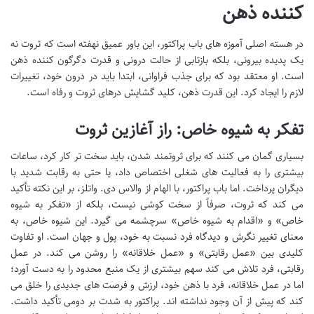
کننده ذهن
در هسته اصلی آموزه های باب پراکتور، این باور عمیق نهفته است که ثروت نه
یک پدیده بیرونی، بلکه بازتابی از حالت درونی و قدرت دگرگون کننده ذهن
است. او معتقد بود که برای جذب فراوانی، ابتدا باید در درون خود، تغییرات
لازم را ایجاد کرد. این قدرت ذهن، کلید گشایش درهای ثروت و رفاه است.
تفکر به شیوه خاص: راز آغازین ثروت
بسیاری گمان می کنند که برای ثروتمند شدن، باید سخت تر کار کرد، ساعات
بیشتری را به فعالیت های شغلی اختصاص داد، یا حتی به رقابت شدید با
دیگران پرداخت. اما باب پراکتور، با الهام از والاس دی. واتلز، بر این نکته تأکید
می کند که ثروت، صرفاً از سخت کوشی نیست، بلکه از «تفکر به شیوه
خاص» و «اقدام به شیوه خاص» سرچشمه می گیرد. این شیوه خاص، به
معنای تغییر نگرش و دیدگاه فرد نسبت به خود، پول و جهان است. او تفاوت
کلیدی بین «عمل رقابتی» و «عمل خلاقانه» را روشن می کند. در عمل
رقابتی، فرد تلاش می کند سهم بیشتری از یک منبع محدود را به دست آورد؛
اما در عمل خلاقانه، فرد با ذهن خود، ارزش و فرصت های جدیدی را خلق می
کند که پیش از آن وجود نداشته اند. پراکتور به شدت بر دومی تأکید داشت.