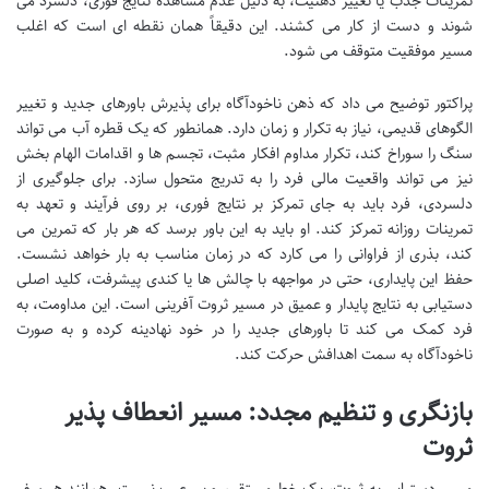
تمرینات جذب یا تغییر ذهنیت، به دلیل عدم مشاهده نتایج فوری، دلسرد می
شوند و دست از کار می کشند. این دقیقاً همان نقطه ای است که اغلب
مسیر موفقیت متوقف می شود.
پراکتور توضیح می داد که ذهن ناخودآگاه برای پذیرش باورهای جدید و تغییر
الگوهای قدیمی، نیاز به تکرار و زمان دارد. همانطور که یک قطره آب می تواند
سنگ را سوراخ کند، تکرار مداوم افکار مثبت، تجسم ها و اقدامات الهام بخش
نیز می تواند واقعیت مالی فرد را به تدریج متحول سازد. برای جلوگیری از
دلسردی، فرد باید به جای تمرکز بر نتایج فوری، بر روی فرآیند و تعهد به
تمرینات روزانه تمرکز کند. او باید به این باور برسد که هر بار که تمرین می
کند، بذری از فراوانی را می کارد که در زمان مناسب به بار خواهد نشست.
حفظ این پایداری، حتی در مواجهه با چالش ها یا کندی پیشرفت، کلید اصلی
دستیابی به نتایج پایدار و عمیق در مسیر ثروت آفرینی است. این مداومت، به
فرد کمک می کند تا باورهای جدید را در خود نهادینه کرده و به صورت
ناخودآگاه به سمت اهدافش حرکت کند.
بازنگری و تنظیم مجدد: مسیر انعطاف پذیر
ثروت