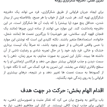
تمرین عملی: دفترچه شکرگزاری روزانه
برای ایجاد جریان فراوانی از طریق شکرگزاری، فرد می تواند یک دفترچه
شکرگزاری تهیه کند. هر شب، قبل از خواب یا هر صبح، بلافاصله پس از بیدار
شدن، حداقل پنج مورد (یا بیشتر) را که بابت آن ها شکرگزار است، در این
دفترچه یادداشت کند. این موارد می توانند از ساده ترین چیزها (مانند یک
فنجان قهوه گرم، سلامتی، نور خورشید) تا بزرگترین نعمت ها (مانند شغل،
خانواده، استعدادها) متغیر باشند. نکته کلیدی این است که نوشتن این موارد
با حس واقعی قدردانی و از عمق وجود باشد، نه صرفاً یک لیست برداری
خشک و خالی. فرد باید خود را در حال تجربه شادی و رضایت ناشی از آن
داشته ها ببیند. تکرار این تمرین به صورت مداوم، به مرور زمان، ذهن را به
سمت دیدن و جذب فراوانی بیشتر سوق می دهد و فرکانس ارتعاشی او را به
سطح بالاتری ارتقاء می بخشد. این تمرین به فرد کمک می کند تا نگاه خود را
از کمبودها به سمت نعمت ها تغییر دهد و در نتیجه، درهای بیشتری از
فراوانی را به روی زندگی خود بگشاید.
اقدام الهام بخش: حرکت در جهت هدف
باب پراکتور به وضوح بیان می کرد که تفکر مثبت و تصویرسازی ذهنی، به
تنهایی برای جذب ثروت کافی نیستند. در کنار این مفاهیم ذهنی، نیاز به