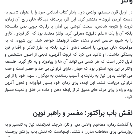
واتلز
در اوایل قرن بیستم، والاس دی. واتلز کتاب انقلابی خود را با عنوان «علم به
دست آوردن ثروت» منتشر کرد. این اثر، برخلاف دیدگاه های رایج آن زمان،
ثروت را نتیجه شانس، سخت کوشی بی امان یا رقابت جویی نمی دانست؛
بلکه آن را یک «علم دقیق» معرفی کرد. واتلز معتقد بود که اگر فردی، کاری
را به شیوه خاصی انجام دهد، حتماً ثروتمند خواهد شد. این شیوه، نه به
موقعیت های بیرونی یا استعدادهای ذاتی، بلکه به طرز تفکر و اقدام فرد
بستگی داشت. او تاکید می کرد که ثروت آفرینی، تابعی از اصول مشخص و
قابل تکرار است که هر کسی می تواند آن ها را بیاموزد و به کار گیرد. فلسفه
واتلز بر این پایه استوار بود که جهان، دارای فراوانی بی حد و حصر است و همه
می توانند بدون نیاز به رقابت یا آسیب رساندن به دیگران، سهم خود را از این
فراوانی دریافت کنند. این ایده، برای زمان خود بسیار نوآورانه و تحول آفرین
بود و راه را برای درک های عمیق تر از رابطه ذهن و ماده در خلق واقعیت هموار
کرد.
نقش باب پراکتور: مفسر و راهبر نوین
با گذشت زمان، مفاهیم والاس دی. واتلز، هرچند قدرتمند، نیاز به تفسیر و به
روزرسانی برای مخاطب مدرن داشتند. اینجاست که نقش باب پراکتور برجسته