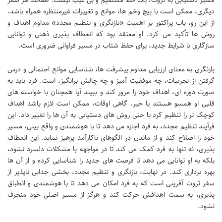
مسیر دستیابی به ثروت، یک خط مستقیم و بی عیب نیست. همانند هر سفر
دیگری، ممکن است با پیچ وخم ها، موانع و تغییرات غیرمنتظره همراه باشد.
از این رو، باب پراکتور بر اهمیت «بازنگری و تنظیم مجدد» مداوم اهداف و
روش ها تأکید می کرد. او معتقد بود که انعطاف پذیری ذهنی و توانایی
سازگاری با شرایط جدید، برای حفظ شتاب در مسیر فراوانی ضروری است.
بازنگری به معنای ارزیابی مداوم پیشرفت ها، شناسایی موانع احتمالی و درس
گرفتن از تجربیات، چه موفقیت آمیز و چه چالش برانگیز، است. فرد باید به
صورت دوره ای، اهداف خود را مرور کند و ببیند آیا همچنان با خواسته های
قلبی او همسو هستند یا خیر. گاهی اوقات، ممکن است لازم باشد اهداف
کوچک تر را تنظیم کرد یا حتی روش های دستیابی به آن ها را تغییر داد. این
فرآیند تنظیم مجدد، به فرد اجازه می دهد تا با هوشمندی و واقع بینی، مسیر
خود را اصلاح کند و از ماندن در الگوهای ناکارآمد پرهیز نماید. این انعطاف
پذیری، نه تنها به فرد کمک می کند تا در مواجهه با مشکلات دلسرد نشود،
بلکه به او توانایی می دهد تا فرصت های جدید را شناسایی کرده و از آن ها
بهره برداری کند. در نهایت، بازنگری و تنظیم مجدد، بخشی جدایی ناپذیر از
سفر ثروت آفرینی است که به فرد امکان می دهد تا با هوشمندی و انطباق
پذیری، به سمت اهدافش حرکت کند و هرگز از مسیر اصلی خود منحرف
نشود.