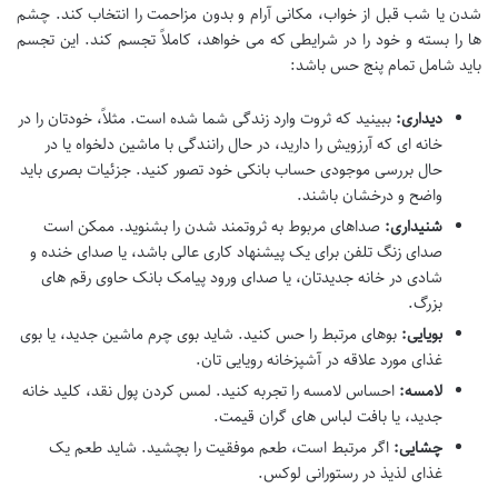
شدن یا شب قبل از خواب، مکانی آرام و بدون مزاحمت را انتخاب کند. چشم
ها را بسته و خود را در شرایطی که می خواهد، کاملاً تجسم کند. این تجسم
باید شامل تمام پنج حس باشد:
دیداری:
ببینید که ثروت وارد زندگی شما شده است. مثلاً، خودتان را در
خانه ای که آرزویش را دارید، در حال رانندگی با ماشین دلخواه یا در
حال بررسی موجودی حساب بانکی خود تصور کنید. جزئیات بصری باید
واضح و درخشان باشند.
شنیداری:
صداهای مربوط به ثروتمند شدن را بشنوید. ممکن است
صدای زنگ تلفن برای یک پیشنهاد کاری عالی باشد، یا صدای خنده و
شادی در خانه جدیدتان، یا صدای ورود پیامک بانک حاوی رقم های
بزرگ.
بویایی:
بوهای مرتبط را حس کنید. شاید بوی چرم ماشین جدید، یا بوی
غذای مورد علاقه در آشپزخانه رویایی تان.
لامسه:
احساس لامسه را تجربه کنید. لمس کردن پول نقد، کلید خانه
جدید، یا بافت لباس های گران قیمت.
چشایی:
اگر مرتبط است، طعم موفقیت را بچشید. شاید طعم یک
غذای لذیذ در رستورانی لوکس.