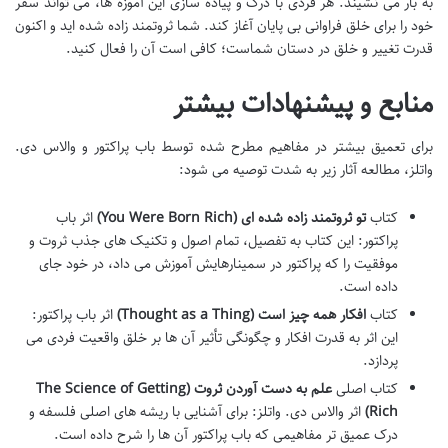
به بار می نشیند. هر فردی با درک و پیاده سازی این آموزه ها، می تواند سفر
خود را برای خلق فراوانی بی پایان آغاز کند. شما ثروتمند زاده شده اید و اکنون
قدرت تغییر و خلق در دستان شماست؛ کافی است آن را فعال کنید.
منابع و پیشنهادات بیشتر
برای تعمیق بیشتر در مفاهیم مطرح شده توسط باب پراکتور و والاس دی.
واتلز، مطالعه آثار زیر به شدت توصیه می شود:
کتاب
تو ثروتمند زاده شده ای (You Were Born Rich)
اثر باب
پراکتور: این کتاب به تفصیل، تمام اصول و تکنیک های جذب ثروت و
موفقیت را که پراکتور در سمینارهایش آموزش می داد، در خود جای
داده است.
کتاب
افکار همه چیز است (Thought as a Thing)
اثر باب پراکتور:
این اثر به قدرت افکار و چگونگی تأثیر آن ها بر خلق واقعیت فردی می
پردازد.
کتاب اصلی
علم به دست آوردن ثروت (The Science of Getting
Rich)
اثر والاس دی. واتلز: برای آشنایی با ریشه های اصلی فلسفه و
درک عمیق تر مفاهیمی که باب پراکتور آن ها را شرح داده است.