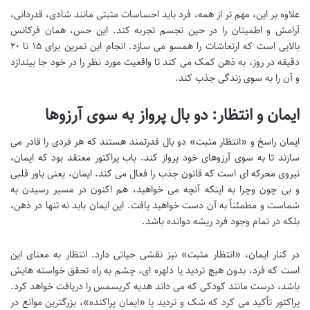
علاوه بر این، مهم تر از همه، فرد باید احساسات مثبتی مانند شادی، قدردانی،
آرامش و اطمینان را در حین تجسم تجربه کند. این حس، همان فرکانس
بالایی است که ارتعاشات را همسو می سازد. انجام این تمرین برای ۱۵ تا ۲۰
دقیقه در روز، به ذهن کمک می کند تا واقعیت مورد نظر را در خود جا بیندازد
و آن را به سوی زندگی جذب کند.
ایمان و انتظار: دو بال پرواز به سوی آرزوها
ایمان راسخ و «انتظار مثبت» دو بال قدرتمند هستند که هر فردی را قادر می
سازند تا به سوی آرزوهای خود پرواز کند. باب پراکتور معتقد بود که ایمان،
نیروی محرکه ای است که قانون جذب را فعال می کند. ایمان، یعنی باور قلبی
و بی چون وچرا به اینکه آنچه می خواهید، هم اکنون در مسیر رسیدن به
شماست و مطمئناً به آن دست خواهید یافت. این ایمان باید نه تنها در ذهن،
بلکه در تمام وجود فرد ریشه دوانده باشد.
در کنار ایمان، «انتظار مثبت» نیز نقشی حیاتی دارد. انتظار به معنای این
است که فرد، بدون هیچ تردید یا دلهره ای، چشم به راه تحقق خواسته هایش
باشد، درست مانند کودکی که می داند هدیه کریسمس را دریافت خواهد کرد.
پراکتور تأکید می کرد که شک و تردید یا «ایمان پراکنده»، بزرگترین موانع در