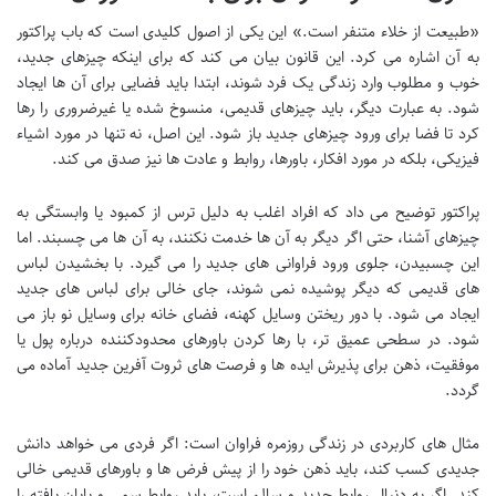
«طبیعت از خلاء متنفر است.» این یکی از اصول کلیدی است که باب پراکتور
به آن اشاره می کرد. این قانون بیان می کند که برای اینکه چیزهای جدید،
خوب و مطلوب وارد زندگی یک فرد شوند، ابتدا باید فضایی برای آن ها ایجاد
شود. به عبارت دیگر، باید چیزهای قدیمی، منسوخ شده یا غیرضروری را رها
کرد تا فضا برای ورود چیزهای جدید باز شود. این اصل، نه تنها در مورد اشیاء
فیزیکی، بلکه در مورد افکار، باورها، روابط و عادت ها نیز صدق می کند.
پراکتور توضیح می داد که افراد اغلب به دلیل ترس از کمبود یا وابستگی به
چیزهای آشنا، حتی اگر دیگر به آن ها خدمت نکنند، به آن ها می چسبند. اما
این چسبیدن، جلوی ورود فراوانی های جدید را می گیرد. با بخشیدن لباس
های قدیمی که دیگر پوشیده نمی شوند، جای خالی برای لباس های جدید
ایجاد می شود. با دور ریختن وسایل کهنه، فضای خانه برای وسایل نو باز می
شود. در سطحی عمیق تر، با رها کردن باورهای محدودکننده درباره پول یا
موفقیت، ذهن برای پذیرش ایده ها و فرصت های ثروت آفرین جدید آماده می
گردد.
مثال های کاربردی در زندگی روزمره فراوان است: اگر فردی می خواهد دانش
جدیدی کسب کند، باید ذهن خود را از پیش فرض ها و باورهای قدیمی خالی
کند. اگر به دنبال روابط جدید و سالم است، باید روابط سمی و پایان یافته را