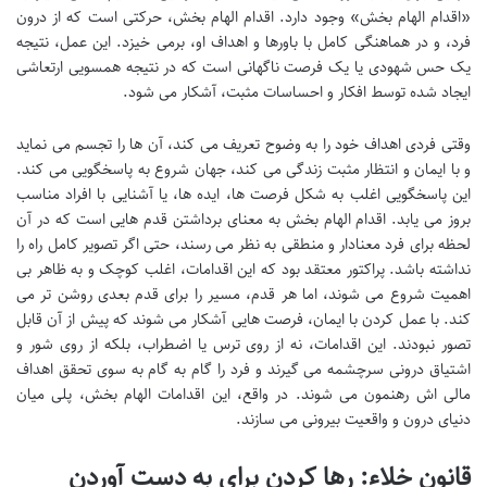
«اقدام الهام بخش» وجود دارد. اقدام الهام بخش، حرکتی است که از درون
فرد، و در هماهنگی کامل با باورها و اهداف او، برمی خیزد. این عمل، نتیجه
یک حس شهودی یا یک فرصت ناگهانی است که در نتیجه همسویی ارتعاشی
ایجاد شده توسط افکار و احساسات مثبت، آشکار می شود.
وقتی فردی اهداف خود را به وضوح تعریف می کند، آن ها را تجسم می نماید
و با ایمان و انتظار مثبت زندگی می کند، جهان شروع به پاسخگویی می کند.
این پاسخگویی اغلب به شکل فرصت ها، ایده ها، یا آشنایی با افراد مناسب
بروز می یابد. اقدام الهام بخش به معنای برداشتن قدم هایی است که در آن
لحظه برای فرد معنادار و منطقی به نظر می رسند، حتی اگر تصویر کامل راه را
نداشته باشد. پراکتور معتقد بود که این اقدامات، اغلب کوچک و به ظاهر بی
اهمیت شروع می شوند، اما هر قدم، مسیر را برای قدم بعدی روشن تر می
کند. با عمل کردن با ایمان، فرصت هایی آشکار می شوند که پیش از آن قابل
تصور نبودند. این اقدامات، نه از روی ترس یا اضطراب، بلکه از روی شور و
اشتیاق درونی سرچشمه می گیرند و فرد را گام به گام به سوی تحقق اهداف
مالی اش رهنمون می شوند. در واقع، این اقدامات الهام بخش، پلی میان
دنیای درون و واقعیت بیرونی می سازند.
قانون خلاء: رها کردن برای به دست آوردن