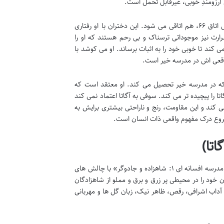
رزومندِ خوبی، غیرقابل تحمل است.
سوفی با شخصیت های منفی دیگری همچون هستر، آنادیل و کیکی، سه جادوگر بدجنس اتاق ۶۶، هم اتاقی می شود. این دختران با او رفتاری
رارت نیز موجوداتی ترسناک و بی رحم هستند که او را
کند تا خوبی خود را به اثبات برساند. او می کوشد با
واقعی اش در مدرسه خیر است.
ه در مدرسه خیر تحصیل می کند. او معتقد است که
تا را پیچیده تر می کند. سوفی به آگاتا اعتماد نمی کند
ی کند و این مقاومت، رنج و ناراحتی بیشتری برایش به
 شروع درک مفهوم واقعی ذات انسان است.
تا)
در حالی که سوفی در مدرسه شرارت دست وپنجه نرم می کند، آگاتا نیز در «خلاصه کتاب مدرسه افسانه ای ۱: شاهزاده و جادوگر» با چالش های
خود را در محیطی پر زرق و برق و مملو از شاهزادگان
داب اشرافی، رقص، ظاهر نیک، زبان گل ها و مهربانی