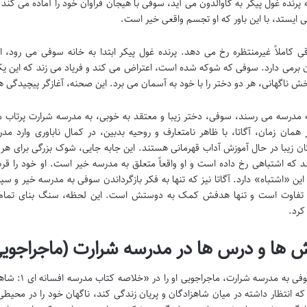
پرنده غول پیکر به گاوالدون می آید، سوفی با هیجان فراوان خود را آماده می کند 
ی ایستد، با این باور که او تجسم واقعی خیر است.
اقی کاملاً غیرمنتظره رخ می دهد. پرنده غول پیکر ابتدا به خانه سوفی می رود، 
 برمی دارد. سوفی که شوکه شده است، اعتراض می کند و فریاد می زند که این یک
 ناگهانی، هر دو دختر را با خود به آسمان می برد. این صحنه، آغازگر پیچیدگی 
 مدرسه می رسند، سوفی، دختر زیبا و معتقد به خوبی، به مدرسه شرارت پرتاب می
ر همان زمان، آگاتا، با ظاهر نامتعارف و روحیه بدبین، در کمال ناباوری وار
ن زیبا در حال آموزش آداب قهرمانی هستند. این جابه جایی، شوک بزرگی برای هر
د که اشتباهی رخ داده است و او واقعاً متعلق به مدرسه خیر است. او خود را ق
ین «اشتباه» دارد. آگاتا نیز که تنها به فکر بازگرداندن سوفی به مدرسه خیر و 
 تفاوت است و تنها هدفش کمک به دوستش است. این لحظه، سنگ بنای تمام ت
کرد.
 ها و درس ها در مدرسه شرارت (ماجراجوی
ورود سوفی به
و که انتظار داشته در میان شاهزادگان و پریان زندگی کند، ناگهان خود را در مح