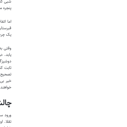
شبی که 
پنجره م
اما اتف
قبرستان
یک چرخش
وقتی به
یابد. د
دوشیزگا
ثابت کن
تصحیح ا
خیر بی
خواهند 
چالش
تقلا. ا