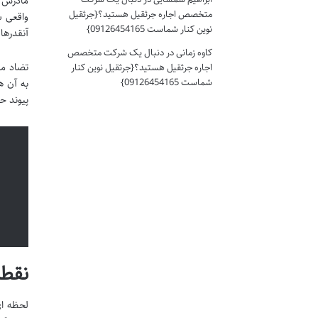
مادرش ب
متخصص اجاره جرثقیل هستید؟{جرثقیل
واقعی س
نوین کنار شماست 09126454165}
آنقدرها
کاوه زمانی
در
دنبال یک شرکت متخصص
تضاد می
اجاره جرثقیل هستید؟{جرثقیل نوین کنار
شماست 09126454165}
به آن ه
پیوند ح
نقطه