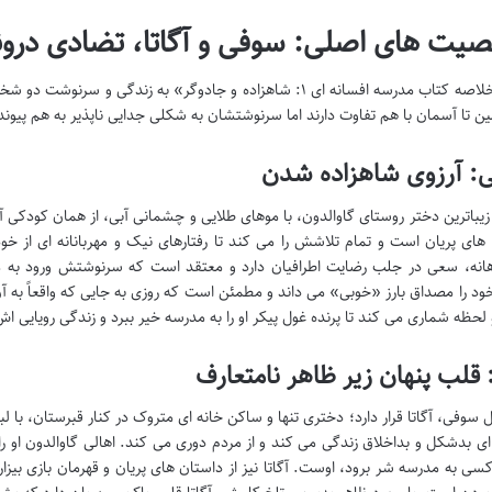
ت های اصلی: سوفی و آگاتا، تضادی درو
قلب «خلاصه کتاب مدرسه افسانه ای ۱: شاهزاده و جادوگر» به زند
مین تا آسمان با هم تفاوت دارند اما سرنوشتشان به شکلی جدایی ناپذیر به هم پیون
: آرزوی شاهزاده شدن
یباترین دختر روستای گاوالدون، با موهای طلایی و چشمانی آبی، از همان کودکی آ
های پریان است و تمام تلاشش را می کند تا رفتارهای نیک و مهربانانه ای از خو
انه، سعی در جلب رضایت اطرافیان دارد و معتقد است که سرنوشتش ورود به 
د را مصداق بارز «خوبی» می داند و مطمئن است که روزی به جایی که واقعاً به آن 
 لحظه شماری می کند تا پرنده غول پیکر او را به مدرسه خیر ببرد و زندگی رویایی اش
: قلب پنهان زیر ظاهر نامتعارف
ل سوفی، آگاتا قرار دارد؛ دختری تنها و ساکن خانه ای متروک در کنار قبرستان، با 
 ای بدشکل و بداخلاق زندگی می کند و از مردم دوری می کند. اهالی گاوالدون ا
کسی به مدرسه شر برود، اوست. آگاتا نیز از داستان های پریان و قهرمان بازی بیزا