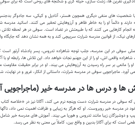
دگیری نفرین ها، زشت سازی، حیله گری و شکنجه های روحی است که برای سوفیِ آ
دارند و دائماً او را به خاطر ظاهر و آرزوهایش تحقیر می کنند. اساتید مدرسه ش
ه انجام کارهایی می کنند که با طبیعتش در تضاد است. سوفی در هر لحظه تلاش می 
ارهای نیک، از قوانین مدرسه شرارت سرپیچی کند و به همه نشان دهد که جایگاه 
لی سوفی در این مدرسه، جلب توجه شاهزاده تدروس، پسر پادشاه آرتور است ک
اهزاده واقعی اش، او را از این جهنم نجات خواهد داد. این تلاش ها، رابطه او با آگا
او را مانعی بر سر راه رسیدن به آرزوهایش می بیند. او در برابر حقیقت مقاومت م
می آورد. ماجراجویی سوفی در مدرسه شرارت، داستانی از انکار، غرور و در نهایت،
 ها و درس ها در مدرسه خیر (ماجراجویی آگا
 در مدرسه خیر روبروست. او که هرگز به زیبایی و ظرافت اهمیت نمی داد، ناگهان 
 و دوشیزگان زیبا مانند تدروس و هوریا می بیند. آموزش های مدرسه خیر شامل آ
ی است که برای آگاتاِ بدبین و واقع بین، کاملاً بی معنی به نظر می رسد.