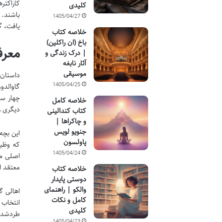
کاراکتر
کلیدی
1405/04/27
یافت، گ
خلاصه کتاب
باخ (ان راکلین)
معرف
| درک زندگی و
آثار نابغه
موسیقی
1405/04/25
گاوالدو
چهار سا
خلاصه کامل
دیگری ر
کتاب کندالینی
و چاکراها |
جنویو لویس
این بچه
پاولسون
که وظیف
1405/04/24
اصلی مد
معتقد ا
خلاصه کتاب
دوستی پایدار
والکو | راهنمای
اهالی گ
کامل و نکات
انتخاب 
کلیدی
طردشده،
1405/04/23