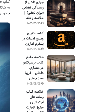
جرایم ناشی از
به شکلی
رسیدگی قضایی
(بیژن نجفی) |
جادویی 
خلاصه و نقد
1405/05/15
کشف دنیای
وسیع ادبیات در
پلتفرم آمازون
1405/05/14
خلاصه جامع
کتاب پرسپکتیو
در معماری
داخلی | فریبا
سبز چمنی
1405/05/03
خلاصه کتاب
رسانه های
اجتماعی و
حقوق تجارت