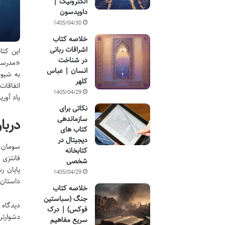
الکترونیک |
داویدسون
1405/04/30
خلاصه کتاب
اشراقات ربانی
این کتا
در شناخت
«مدرسه 
انسان | عباس
به شیو
کلهر
اتفاقات
1405/04/29
یاد آوری
نکاتی برای
سازماندهی
دربا
کتاب های
دیجیتال در
کتابخانه
فانتزی 
شخصی
پایان ر
1405/04/29
داستان 
خلاصه کتاب
جنگ (سباستین
دیدگاه 
فوکس) | درک
دشوارتر
سریع مفاهیم