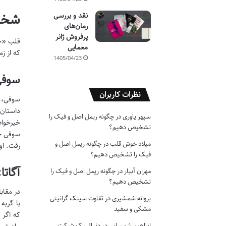
شخصی
نقد و بررسی
رمان‌های
پرفروش ژانر
معمایی
که از ز
1405/04/23
سوفی
نظرات کاربران
سوفی، ز
داستان 
سپهر یاوری
در
چگونه ریمل اصل و فیک را
خیرخواه
تشخیص دهیم؟
سوفی خو
میلاد خوش قلب
در
چگونه ریمل اصل و
رفت. او
فیک را تشخیص دهیم؟
آگاتا
مهران آبیار
در
چگونه ریمل اصل و فیک را
تشخیص دهیم؟
در مقاب
پروانه شمشیری
در
تفاوت سینک گرانیتی
با گربه
مشکی و سفید
که اگر 
ابراهیم شمسایی
در
دنبال یک شرکت