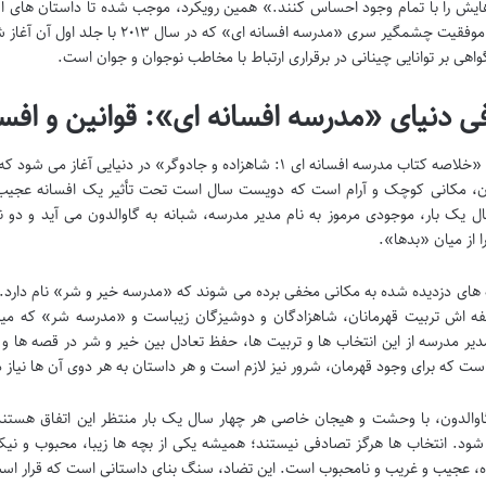
هایش را با تمام وجود احساس کنند.» همین رویکرد، موجب شده تا داستان های او
باشند. موفقیت چشمگیر سری «مدرسه افس
واهی بر توانایی چینانی در برقراری ارتباط با مخاطب نوجوان و جوان است.
ی دنیای «مدرسه افسانه ای»: قوانین و افسا
داستان «خلاصه کتاب مدرسه افسانه ای ۱: شاهزاده و جادوگر» در دن
ن، مکانی کوچک و آرام است که دویست سال است تحت تأثیر یک افسانه عجیب قرا
ل یک بار، موجودی مرموز به نام مدیر مدرسه، شبانه به گاوالدون می آید و دو نو
ا از میان «بدها».
 های دزدیده شده به مکانی مخفی برده می شوند که «مدرسه خیر و شر» نام دار
ه اش تربیت قهرمانان، شاهزادگان و دوشیزگان زیباست و «مدرسه شر» که میزب
یر مدرسه از این انتخاب ها و تربیت ها، حفظ تعادل بین خیر و شر در قصه ها و 
ست که برای وجود قهرمان، شرور نیز لازم است و هر داستان به هر دوی آن ها نیاز د
اوالدون، با وحشت و هیجان خاصی هر چهار سال یک بار منتظر این اتفاق هستند
شود. انتخاب ها هرگز تصادفی نیستند؛ همیشه یکی از بچه ها زیبا، محبوب و ن
 عجیب و غریب و نامحبوب است. این تضاد، سنگ بنای داستانی است که قرار است ک