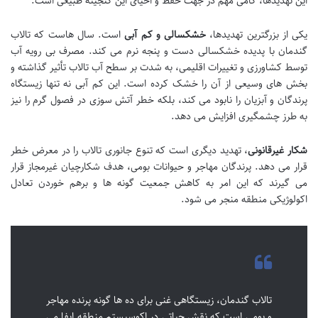
این تهدیدها، گامی مهم در جهت حفظ و احیای این گنجینه طبیعی است.
یکی از بزرگترین تهدیدها،
خشکسالی و کم آبی
است. سال هاست که تالاب
گندمان با پدیده خشکسالی دست و پنجه نرم می کند. مصرف بی رویه آب
توسط کشاورزی و تغییرات اقلیمی، به شدت بر سطح آب تالاب تأثیر گذاشته و
بخش های وسیعی از آن را خشک کرده است. این کم آبی نه تنها زیستگاه
پرندگان و آبزیان را نابود می کند، بلکه خطر آتش سوزی در فصول گرم را نیز
به طرز چشمگیری افزایش می دهد.
شکار غیرقانونی
، تهدید دیگری است که تنوع جانوری تالاب را در معرض خطر
قرار می دهد. پرندگان مهاجر و حیوانات بومی، هدف شکارچیان غیرمجاز قرار
می گیرند که این امر به کاهش جمعیت گونه ها و برهم خوردن تعادل
اکولوژیکی منطقه منجر می شود.
تالاب گندمان، زیستگاهی غنی برای ده ها گونه پرنده مهاجر
و بومی است که نقش حیاتی در اکوسیستم منطقه ایفا می