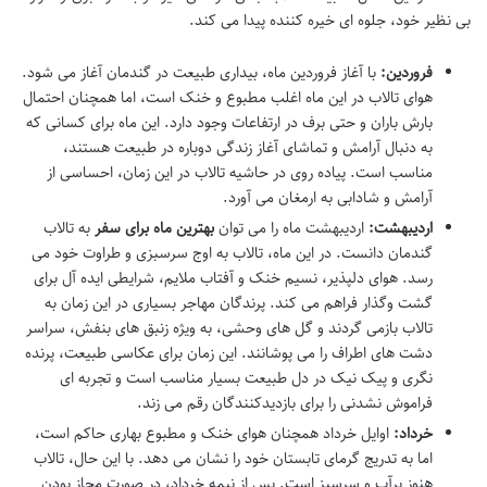
بی نظیر خود، جلوه ای خیره کننده پیدا می کند.
فروردین:
با آغاز فروردین ماه، بیداری طبیعت در گندمان آغاز می شود.
هوای تالاب در این ماه اغلب مطبوع و خنک است، اما همچنان احتمال
بارش باران و حتی برف در ارتفاعات وجود دارد. این ماه برای کسانی که
به دنبال آرامش و تماشای آغاز زندگی دوباره در طبیعت هستند،
مناسب است. پیاده روی در حاشیه تالاب در این زمان، احساسی از
آرامش و شادابی به ارمغان می آورد.
اردیبهشت:
اردیبهشت ماه را می توان
بهترین ماه برای سفر
به تالاب
گندمان دانست. در این ماه، تالاب به اوج سرسبزی و طراوت خود می
رسد. هوای دلپذیر، نسیم خنک و آفتاب ملایم، شرایطی ایده آل برای
گشت وگذار فراهم می کند. پرندگان مهاجر بسیاری در این زمان به
تالاب بازمی گردند و گل های وحشی، به ویژه زنبق های بنفش، سراسر
دشت های اطراف را می پوشانند. این زمان برای عکاسی طبیعت، پرنده
نگری و پیک نیک در دل طبیعت بسیار مناسب است و تجربه ای
فراموش نشدنی را برای بازدیدکنندگان رقم می زند.
خرداد:
اوایل خرداد همچنان هوای خنک و مطبوع بهاری حاکم است،
اما به تدریج گرمای تابستان خود را نشان می دهد. با این حال، تالاب
هنوز پرآب و سرسبز است. پس از نیمه خرداد، در صورت مجاز بودن