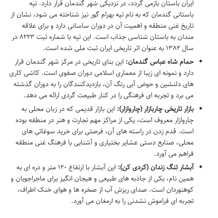
ایران باستان بازمی گردد، در نزدیکی شهر گندمان قرار دارد. تپه
باستانی گندمان که به نام تپه بهرام گور نیز شناخته می شود، نشان از
تاریخ غنی منطقه و اهمیت آن در دوران ساسانی دارد و برای علاقه
مندان به باستان شناسی جذاب است. این تپه با شماره ثبت ۸۲۲۳ در
سال ۱۳۸۲ به عنوان اثر تاریخی ایران ثبت ملی شده است.
حمام شاه عباس گندمان:
این بنای تاریخی در مرکز شهر گندمان قرار
دارد و نمونه ای زیبا از معماری اسلامی دوران صفوی است. کاشی کاری
های دلنشین و حوض آبی رنگ آن، بازدیدکنندگان را به دوران گذشته
می برد و تجربه ای فرهنگی را در کنار طبیعت گردی ارائه می دهد.
بازار تاریخی چاربازار (چاروازار):
این بازار قدیمی که در زبان محلی به
چاروازار معروف است، یکی از مراکز مهم تجارت و هنر در منطقه بوده
است. قدم زدن در راسته های آن، فرصتی برای خرید سوغاتی های
محلی، صنایع دستی عشایر بختیاری و آشنایی با فرهنگ غنی منطقه
فراهم می آورد.
آبشار تنگ زندان (کردی کن):
این آبشار با ارتفاع ۱۲۰ متر و دره ای به
همین نام، یکی از جاذبه های طبیعی و هیجان انگیز برای ماجراجویان و
کوهنوردان است. صدای ریزش آب از صخره ها و هوای خنک اطراف،
تجربه ای فراموش نشدنی را به ارمغان می آورد.