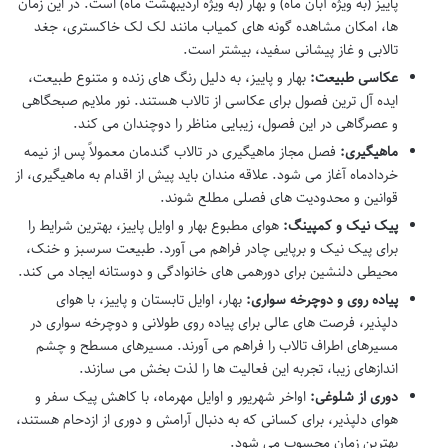
پاییز (به ویژه آبان ماه) و بهار (به ویژه اردیبهشت ماه) است. در این زمان
ها، امکان مشاهده گونه های کمیاب مانند لک لک خاکستری، جغد
تالابی و غاز پیشانی سفید، بیشتر است.
عکاسی طبیعت:
بهار و پاییز، به دلیل رنگ های زنده و متنوع طبیعت،
ایده آل ترین فصول برای عکاسی از تالاب هستند. نور ملایم صبحگاهی
و عصرگاهی در این فصول، زیبایی مناظر را دوچندان می کند.
ماهیگیری:
فصل مجاز ماهیگیری در تالاب گندمان معمولاً پس از نیمه
خردادماه آغاز می شود. علاقه مندان باید پیش از اقدام به ماهیگیری، از
قوانین و محدودیت های فصلی مطلع شوند.
پیک نیک و کمپینگ:
هوای مطبوع بهار و اوایل پاییز، بهترین شرایط را
برای پیک نیک و برپایی چادر فراهم می آورد. طبیعت سرسبز و خنک،
محیطی دلنشین برای دورهمی های خانوادگی و دوستانه ایجاد می کند.
پیاده روی و دوچرخه سواری:
بهار، اوایل تابستان و پاییز، با هوای
دلپذیر، فرصت های عالی برای پیاده روی طولانی و دوچرخه سواری در
مسیرهای اطراف تالاب را فراهم می آورند. مسیرهای مسطح و چشم
اندازهای زیبا، تجربه این فعالیت ها را لذت بخش می سازند.
دوری از شلوغی:
اواخر شهریور و اوایل مهرماه، با کاهش پیک سفر و
هوای دلپذیر، برای کسانی که به دنبال آرامش و دوری از ازدحام هستند،
بهترین زمان محسوب می شود.