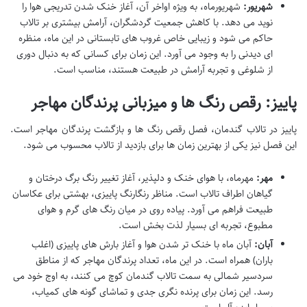
شهریور:
شهریورماه، به ویژه اواخر آن، آغاز خنک شدن تدریجی هوا را
نوید می دهد. با کاهش جمعیت گردشگران، آرامش بیشتری بر تالاب
حاکم می شود و زیبایی خاص غروب های تابستانی در این ماه، منظره
ای دیدنی را به وجود می آورد. این زمان برای کسانی که به دنبال دوری
از شلوغی و تجربه آرامش در طبیعت هستند، مناسب است.
پاییز: رقص رنگ ها و میزبانی پرندگان مهاجر
پاییز در تالاب گندمان، فصل رقص رنگ ها و بازگشت پرندگان مهاجر است.
این فصل نیز یکی از بهترین زمان ها برای بازدید از تالاب محسوب می شود.
مهر:
مهرماه، با هوای خنک و دلپذیر، آغاز تغییر رنگ برگ درختان و
گیاهان اطراف تالاب است. مناظر رنگارنگ پاییزی، بهشتی برای عکاسان
طبیعت فراهم می آورد. پیاده روی در میان رنگ های گرم و هوای
مطبوع، تجربه ای بسیار لذت بخش است.
آبان:
آبان ماه با خنک تر شدن هوا و آغاز بارش های پاییزی (اغلب
باران) همراه است. در این ماه، تعداد پرندگان مهاجر که از مناطق
سردسیر شمالی به سمت تالاب گندمان کوچ می کنند، به اوج خود می
رسد. این زمان برای پرنده نگری جدی و تماشای گونه های کمیاب،