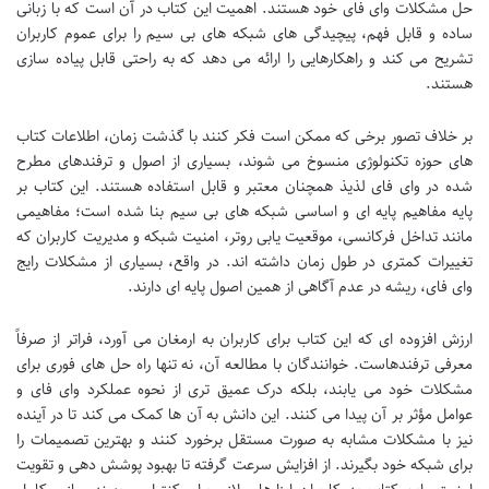
حل مشکلات وای فای خود هستند. اهمیت این کتاب در آن است که با زبانی
ساده و قابل فهم، پیچیدگی های شبکه های بی سیم را برای عموم کاربران
تشریح می کند و راهکارهایی را ارائه می دهد که به راحتی قابل پیاده سازی
هستند.
بر خلاف تصور برخی که ممکن است فکر کنند با گذشت زمان، اطلاعات کتاب
های حوزه تکنولوژی منسوخ می شوند، بسیاری از اصول و ترفندهای مطرح
شده در وای فای لذیذ همچنان معتبر و قابل استفاده هستند. این کتاب بر
پایه مفاهیم پایه ای و اساسی شبکه های بی سیم بنا شده است؛ مفاهیمی
مانند تداخل فرکانسی، موقعیت یابی روتر، امنیت شبکه و مدیریت کاربران که
تغییرات کمتری در طول زمان داشته اند. در واقع، بسیاری از مشکلات رایج
وای فای، ریشه در عدم آگاهی از همین اصول پایه ای دارند.
ارزش افزوده ای که این کتاب برای کاربران به ارمغان می آورد، فراتر از صرفاً
معرفی ترفندهاست. خوانندگان با مطالعه آن، نه تنها راه حل های فوری برای
مشکلات خود می یابند، بلکه درک عمیق تری از نحوه عملکرد وای فای و
عوامل مؤثر بر آن پیدا می کنند. این دانش به آن ها کمک می کند تا در آینده
نیز با مشکلات مشابه به صورت مستقل برخورد کنند و بهترین تصمیمات را
برای شبکه خود بگیرند. از افزایش سرعت گرفته تا بهبود پوشش دهی و تقویت