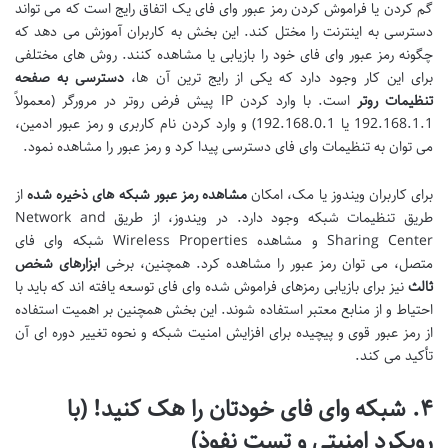
گم کردن یا فراموش کردن رمز عبور وای فای یک اتفاق رایج است که می تواند
دسترسی به اینترنت را مختل کند. این بخش به کاربران آموزش می دهد که
چگونه رمز عبور وای فای خود را بازیابی یا مشاهده کنند. روش های مختلفی
برای این کار وجود دارد که یکی از رایج ترین آن ها،
دسترسی به صفحه
تنظیمات روتر
است. با وارد کردن IP پیش فرض روتر در مرورگر (معمولاً
192.168.1.1 یا 192.168.0.1) و وارد کردن نام کاربری و رمز عبور ادمین،
می توان به تنظیمات وای فای دسترسی پیدا کرد و رمز عبور را مشاهده نمود.
برای کاربران ویندوز یا مک، امکان
مشاهده رمز عبور شبکه های ذخیره شده
از
طریق تنظیمات شبکه وجود دارد. در ویندوز، از طریق Network and
Sharing Center و مشاهده Wireless Properties شبکه وای فای
متصل، می توان رمز عبور را مشاهده کرد. همچنین، برخی
ابزارهای شخص
ثالث
نیز برای بازیابی رمزهای فراموش شده وای فای توسعه یافته اند که باید با
احتیاط و از منابع معتبر استفاده شوند. این بخش همچنین بر اهمیت استفاده
از رمز عبور قوی و پیچیده برای افزایش امنیت شبکه و نحوه تغییر دوره ای آن
تأکید می کند.
۴. شبکه وای فای خودتان را هک کنید! (با
رویکرد امنیتی و تست نفوذ)