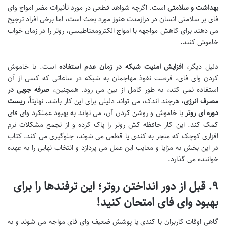
بهداشت و سلامتی
است. اگرچه شواهد قطعی در مورد تأثیرات مضر امواج وای
فای بر سلامتی انسان در درازمدت هنوز مورد بحث است، اما برخی افراد ترجیح
می دهند برای کاهش مواجهه با امواج الکترومغناطیسی، روتر را در زمان خواب
خاموش کنند.
دلیل دیگر،
افزایش امنیت شبکه در زمان عدم استفاده
است. با خاموش
کردن وای فای، فرصت نفوذ مهاجمان به شبکه در ساعاتی که کسی از آن
استفاده نمی کند، به طور کامل از بین می رود. همچنین،
صرفه جویی در
مصرف انرژی
، هرچند اندک، می تواند دلیلی برای این کار باشد. نهایتاً،
ریست
دوره ای روتر
با خاموش و روشن کردن آن، می تواند به بهبود عملکرد وای فای
کمک کند. این کار حافظه کش روتر را پاک کرده و از تجمع مشکلات نرم
افزاری کوچک که منجر به کندی یا قطعی می شوند، جلوگیری می کند. کتاب
در این بخش به مزایا و معایب این عمل می پردازد و انتخاب نهایی را به عهده
خواننده می گذارد.
۹. قبل از دور انداختن روتر؛ این ترفندها را برای
بهبود وای فای امتحان کنید!
گاهی اوقات کاربران با کندی یا پوشش ضعیف وای فای مواجه می شوند و به