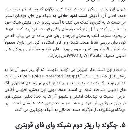
عنوان این بخش ممکن است در ابتدا کمی نگران کننده به نظر برسد، اما
هدف اصلی آن، آموزش
تست نفوذ اخلاقی
به شبکه وای فای خودتان است.
این تست ها به کاربران کمک می کنند تا آسیب پذیری های امنیتی شبکه خود
را شناسایی کرده و قبل از اینکه مهاجمان واقعی فرصت نفوذ پیدا کنند، آن ها
را برطرف سازند. کتاب به معرفی ابزارها و روش های ساده ای می پردازد که می
توان برای بررسی نقاط ضعف شبکه وای فای استفاده کرد. این ابزارها معمولاً
به تحلیل قدرت رمز عبور، بررسی پورت های باز، و شناسایی پروتکل های
امنیتی ضعیف (مانند WEP یا WPA1) می پردازند.
با انجام این تست ها، کاربران می توانند بفهمند که آیا رمز عبور آن ها به
راحتی قابل شکستن است، آیا WPS (Wi-Fi Protected Setup) فعال است
که می تواند یک نقطه ضعف باشد، یا اینکه آیا فریم ور روتر آن ها دارای باگ
های امنیتی شناخته شده ای است. هدف نهایی این بخش، افزایش آگاهی
کاربران نسبت به تهدیدات امنیتی و تشویق آن ها به اتخاذ تدابیر امنیتی قوی
تر برای جلوگیری از نفوذ و حفظ حریم خصوصی داده هایشان است. این
دیدگاه پیشگیرانه، از هرگونه حمله احتمالی به شبکه جلوگیری می کند.
۵. چگونه با روتر دوم شبکه وای فای قویتری