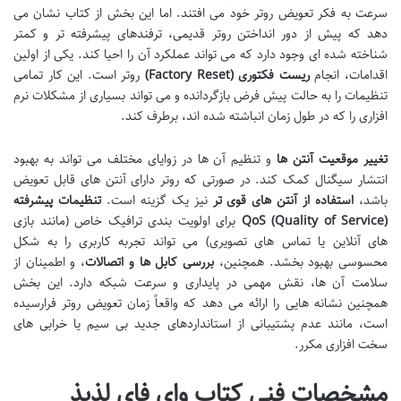
سرعت به فکر تعویض روتر خود می افتند. اما این بخش از کتاب نشان می
دهد که پیش از دور انداختن روتر قدیمی، ترفندهای پیشرفته تر و کمتر
شناخته شده ای وجود دارد که می تواند عملکرد آن را احیا کند. یکی از اولین
اقدامات، انجام
ریست فکتوری (Factory Reset)
روتر است. این کار تمامی
تنظیمات را به حالت پیش فرض بازگردانده و می تواند بسیاری از مشکلات نرم
افزاری را که در طول زمان انباشته شده اند، برطرف کند.
تغییر موقعیت آنتن ها
و تنظیم آن ها در زوایای مختلف می تواند به بهبود
انتشار سیگنال کمک کند. در صورتی که روتر دارای آنتن های قابل تعویض
باشد،
استفاده از آنتن های قوی تر
نیز یک گزینه است.
تنظیمات پیشرفته
QoS (Quality of Service)
برای اولویت بندی ترافیک خاص (مانند بازی
های آنلاین یا تماس های تصویری) می تواند تجربه کاربری را به شکل
محسوسی بهبود بخشد. همچنین،
بررسی کابل ها و اتصالات
، و اطمینان از
سلامت آن ها، نقش مهمی در پایداری و سرعت شبکه دارد. این بخش
همچنین نشانه هایی را ارائه می دهد که واقعاً زمان تعویض روتر فرارسیده
است، مانند عدم پشتیبانی از استانداردهای جدید بی سیم یا خرابی های
سخت افزاری مکرر.
مشخصات فنی کتاب وای فای لذیذ