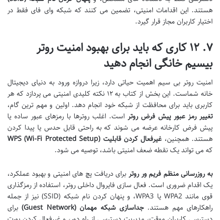
هستند. این اقدامات امنیتی، تضمین می کنند که شبکه وای فای فقط در
اختیار کاربران مجاز قرار گیرد.
۷. ۱۲ کاری که باید برای بهبود امنیت روتر
بیسیم خانگی انجام دهید
امنیت روتر بی سیم اهمیت حیاتی دارد، زیرا دروازه ورود به دنیای دیجیتال
خانه شماست. این بخش از کتاب به ۱۲ نکته کلیدی امنیتی می پردازد که هر
کاربری باید برای محافظت از شبکه خود انجام دهد. اولین و مهم ترین گام،
تغییر رمز عبور پیش فرض روتر
است. اغلب روترها با رمزهای عبور ساده یا
پیش فرض کارخانه عرضه می شوند که به راحتی قابل حدس یا پیدا کردن
هستند. همچنین،
غیرفعال کردن قابلیت WPS (Wi-Fi Protected Setup)
که می تواند یک نقطه ضعف امنیتی باشد، توصیه می شود.
به روزرسانی منظم فریم ور روتر
برای دریافت پچ های امنیتی و بهبود عملکرد،
یک اقدام ضروری است. فعال سازی فایروال داخلی روتر، استفاده از رمزگذاری
قوی مانند WPA2 یا WPA3، و پنهان کردن نام شبکه (SSID) نیز از جمله
راهکارهای مهم هستند.
جداسازی شبکه مهمان (Guest Network)
برای
دسترسی کاربران موقت، مدیریت دسترسی از راه دور، و غیرفعال کردن پورت