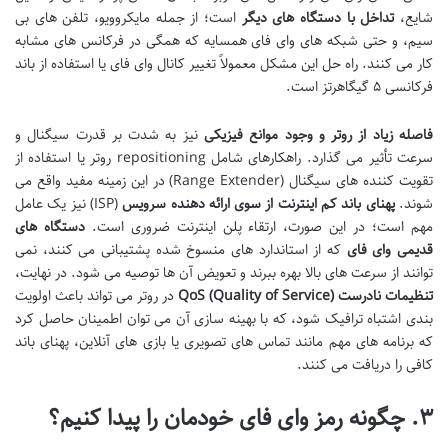
شایع،
تداخل با دستگاه های دیگر
است؛ از جمله مایکروویو، تلفن های بی
سیم، و حتی شبکه های وای فای همسایه که همگی در فرکانس های مشابه
کار می کنند. راه حل این مشکل معمولاً تغییر کانال وای فای یا استفاده از باند
فرکانسی ۵ گیگاهرتز است.
فاصله زیاد از روتر و وجود موانع فیزیکی
نیز به شدت بر قدرت سیگنال و
سرعت تأثیر می گذارد. راهکارهای شامل repositioning روتر یا استفاده از
تقویت کننده های سیگنال (Range Extender) در این زمینه مفید واقع می
شوند.
پهنای باند کم اینترنت از سوی ارائه دهنده سرویس
(ISP) نیز یک عامل
مهم است؛ در این صورت، ارتقاء پلن اینترنت ضروری است.
دستگاه های
قدیمی وای فای
که از استاندارد های منسوخ شده پشتیبانی می کنند، نمی
توانند از سرعت های بالا بهره ببرند و تعویض آن ها توصیه می شود. در نهایت،
تنظیمات نادرست QoS (Quality of Service)
در روتر می تواند باعث اولویت
بندی اشتباه ترافیک شود، که با بهینه سازی آن می توان اطمینان حاصل کرد
که برنامه های مهم مانند تماس های تصویری یا بازی های آنلاین، پهنای باند
کافی را دریافت می کنند.
۳. چگونه رمز وای فای خودمان را پیدا کنیم؟