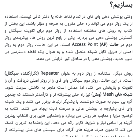
بسازیم؟
وقتی پوشش دهی وای فای در تمام نقاط خانه یا دفتر کافی نیست، استفاده
از یک روتر دوم می تواند راه حلی مقرون به صرفه و مؤثر باشد. این بخش از
کتاب به روش های مختلف استفاده از روتر دوم برای تقویت سیگنال و
گسترش پوشش دهی می پردازد. یکی از رایج ترین روش ها، پیکربندی روتر
دوم در
حالت Access Point (AP)
است. در این حالت، روتر دوم به روتر
اصلی از طریق کابل شبکه متصل شده و به عنوان یک نقطه دسترسی بی
سیم جدید، پوشش دهی را در مناطق کور افزایش می دهد.
روش دیگر، استفاده از روتر دوم به عنوان
Repeater (تکرارکننده سیگنال)
است. در این حالت، روتر دوم سیگنال وای فای را از روتر اصلی دریافت و آن را
تقویت و بازپخش می کند، اما ممکن است منجر به کاهش سرعت شود.
شبکه های Mesh (مِش)
نیز راه حلی پیشرفته تر و کارآمدتر هستند که چندین
گره بی سیم به صورت هوشمند با یکدیگر ارتباط برقرار می کنند و یک شبکه
وای فای یکپارچه با پوشش عالی و سرعت ثابت ایجاد می کنند. کتاب به
توضیح مزایا و معایب هر روش می پردازد و راهنمایی هایی برای انتخاب بهترین
گزینه بر اساس نیاز و شرایط کاربر ارائه می دهد. این راهنما به کاربران کمک
می کند تا بدون صرف هزینه های گزاف برای سیستم های مش پیشرفته، از
روتر دوم خود به بهترین شکل استفاده کنند.