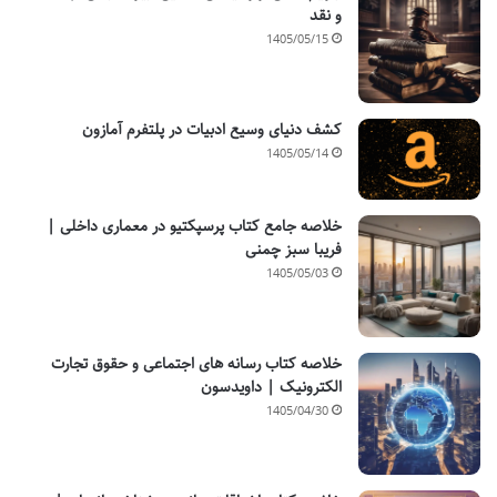
و نقد
1405/05/15
کشف دنیای وسیع ادبیات در پلتفرم آمازون
1405/05/14
خلاصه جامع کتاب پرسپکتیو در معماری داخلی |
فریبا سبز چمنی
1405/05/03
خلاصه کتاب رسانه های اجتماعی و حقوق تجارت
الکترونیک | داویدسون
1405/04/30