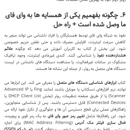
۶. چگونه بفهمیم یکی از همسایه ها به وای فای
ما وصل شده است + راه حل
نفوذ به شبکه وای فای توسط همسایگان یا افراد ناشناس می تواند منجر به
کاهش سرعت اینترنت، افزایش مصرف داده و حتی نقض حریم خصوصی
شود. این بخش از کتاب به کاربران آموزش می دهد که چگونه
علائم
هشداردهنده نفوذ
را شناسایی کنند. کندی غیرعادی اینترنت، وجود ترافیک
مشکوک در ساعات غیرفعالیت، یا مشاهده دستگاه های ناشناس در لیست
دستگاه های متصل به روتر، از جمله این نشانه ها هستند.
کتاب
ابزارهای شناسایی دستگاه های متصل
را معرفی می کند. این ابزارها می
توانند نرم افزارهای دسکتاپ یا موبایل باشند (مانند Fing یا Advanced IP
Scanner) یا از طریق صفحه تنظیمات روتر (بخش DHCP Client List یا
Connected Devices) قابل دسترسی باشند. پس از شناسایی متجاوزین،
راهکارهای عملی برای قطع دسترسی آن ها و جلوگیری از تکرار نفوذ ارائه می
شود. این راهکارها شامل
تغییر رمز عبور وای فای
به یک رمز قوی و پیچیده،
فعال سازی فیلتر مک آدرس
(MAC Address Filtering) برای اجازه
دسترسی فقط به دستگاه های مشخص، و
پنهان کردن نام شبکه (SSID)