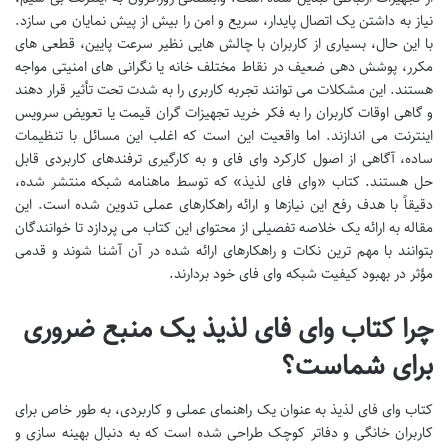
نیاز به داشتن یک اتصال پایدار، سریع و امن را بیش از پیش نمایان می سازد.
با این حال، بسیاری از کاربران با چالش هایی نظیر سرعت پایین، قطعی های
مکرر، پوشش دهی ضعیف در نقاط مختلف خانه یا نگرانی های امنیتی مواجه
هستند. این مشکلات می توانند تجربه کاربری را به شدت تحت تأثیر قرار دهند
و گاهی اوقات کاربران را به فکر خرید تجهیزات گران قیمت یا تعویض سرویس
اینترنت می اندازند. اما واقعیت این است که اغلب این مسائل با تنظیمات
ساده، آگاهی از اصول کارکرد وای فای و به کارگیری ترفندهای کاربردی قابل
حل هستند. کتاب «وای فای لذیذ» که توسط ماهنامه شبکه منتشر شده،
دقیقاً با هدف رفع این نیازها و ارائه راهکارهای عملی تدوین شده است. این
مقاله به ارائه یک خلاصه تفصیلی از محتوای این کتاب می پردازد تا خوانندگان
بتوانند با مهم ترین نکات و راهکارهای ارائه شده در آن آشنا شوند و قدمی
مؤثر در بهبود کیفیت شبکه وای فای خود بردارند.
چرا کتاب وای فای لذیذ یک منبع ضروری
برای شماست؟
کتاب وای فای لذیذ به عنوان یک راهنمای عملی و کاربردی، به طور خاص برای
کاربران خانگی و دفاتر کوچک طراحی شده است که به دنبال بهینه سازی و