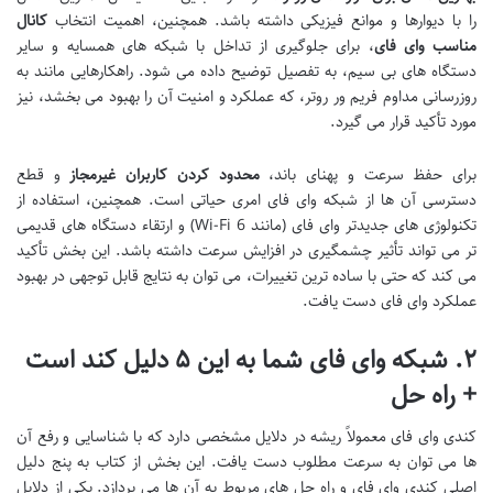
را با دیوارها و موانع فیزیکی داشته باشد. همچنین، اهمیت انتخاب
کانال
مناسب وای فای
، برای جلوگیری از تداخل با شبکه های همسایه و سایر
دستگاه های بی سیم، به تفصیل توضیح داده می شود. راهکارهایی مانند به
روزرسانی مداوم فریم ور روتر، که عملکرد و امنیت آن را بهبود می بخشد، نیز
مورد تأکید قرار می گیرد.
برای حفظ سرعت و پهنای باند،
محدود کردن کاربران غیرمجاز
و قطع
دسترسی آن ها از شبکه وای فای امری حیاتی است. همچنین، استفاده از
تکنولوژی های جدیدتر وای فای (مانند Wi-Fi 6) و ارتقاء دستگاه های قدیمی
تر می تواند تأثیر چشمگیری در افزایش سرعت داشته باشد. این بخش تأکید
می کند که حتی با ساده ترین تغییرات، می توان به نتایج قابل توجهی در بهبود
عملکرد وای فای دست یافت.
۲. شبکه وای فای شما به این ۵ دلیل کند است
+ راه حل
کندی وای فای معمولاً ریشه در دلایل مشخصی دارد که با شناسایی و رفع آن
ها می توان به سرعت مطلوب دست یافت. این بخش از کتاب به پنج دلیل
اصلی کندی وای فای و راه حل های مربوط به آن ها می پردازد. یکی از دلایل