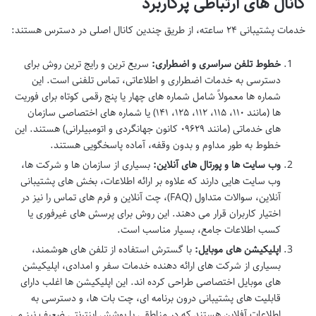
کانال های ارتباطی پرکاربرد
خدمات پشتیبانی ۲۴ ساعته، از طریق چندین کانال اصلی در دسترس هستند:
خطوط تلفن سراسری و اضطراری:
سریع ترین و رایج ترین روش برای
دسترسی به خدمات اضطراری و اطلاعاتی، تماس تلفنی است. این
شماره ها معمولاً شامل شماره های چهار یا پنج رقمی کوتاه برای فوریت
ها (مانند ۱۱۰، ۱۱۵، ۱۱۲، ۱۲۵، ۱۴۱) یا شماره های اختصاصی سازمان
های خدماتی (مانند ۰۹۶۲۹ کانون جهانگردی و اتومبیلرانی) هستند. این
خطوط به طور مداوم و بدون وقفه، آماده پاسخگویی هستند.
وب سایت ها و پورتال های آنلاین:
بسیاری از سازمان ها و شرکت ها،
وب سایت هایی دارند که علاوه بر ارائه اطلاعات، بخش های پشتیبانی
آنلاین، سوالات متداول (FAQ)، چت آنلاین و فرم های تماس را نیز در
اختیار کاربران قرار می دهند. این روش برای پرسش های غیرفوری یا
کسب اطلاعات جامع، بسیار مناسب است.
اپلیکیشن های موبایل:
با گسترش استفاده از تلفن های هوشمند،
بسیاری از شرکت های ارائه دهنده خدمات سفر و امدادی، اپلیکیشن
های موبایل اختصاصی طراحی کرده اند. این اپلیکیشن ها اغلب دارای
قابلیت های پشتیبانی درون برنامه ای، چت بات ها، و دسترسی به
اطلاعات آفلاین هستند که در مناطقی با پوشش اینترنتی ضعیف نیز می