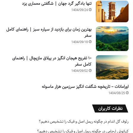
تنها بادگیر گرد جهان | شگفتی معماری یزد
1404/09/24
بهترین زمان برای بازدید از سیاره سبز | راهنمای کامل
سفر
1404/09/18
۱۰ تفریح هیجان انگیز در ییلاق مازیچال | راهنمای
کامل سفر
1404/09/02
اورامانات – تاریخچه شگفت انگیز سرزمین هزار ماسوله
1404/08/25
نظرات کاربران
رئوف گل اندام
در
چگونه ریمل اصل و فیک را تشخیص دهیم؟
کیانوش ارحامی
در
چگونه ریمل اصل و فیک را تشخیص دهیم؟