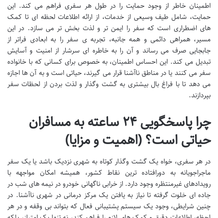
اطمینان خاطر از وجود حمایت را در طول هر سفری فراهم می کند. این
حمایت، شامل طیف وسیعی از خدمات، از ارائه اطلاعات لحظه ای تا کمک
های اضطراری است که سفر را ایمن تر و لذت بخش تر می سازد. در این
مسیر، همراهی دائمی و همه جانبه، تجربه ی سفر را به ابعادی فراتر از
جابجایی صرف می رساند و آن را به خاطره ای سرشار از امنیت و آسایش
تبدیل می کند. این احساس اطمینان، به خصوص برای کسانی که با خانواده
سفر می کنند یا در مناطق ناآشنا قرار می گیرند، حیاتی است و به آن ها اجازه
می دهد تا با فراغ بال بیشتری به گشت وگذار و لذت بردن از لحظات سفر
بپردازند.
چرا پاسخگویی ۲۴ ساعته به مسافران
حیاتی است؟ (اهمیت و مزایا)
در هر سفری، خواه یک گشت وگذار کوتاه به شهری نزدیک باشد یا یک سفر
ماجراجویانه به دورافتاده ترین نقاط کشور، همیشه امکان مواجهه با
رویدادهای غیرمنتظره وجود دارد. از خرابی ناگهانی خودرو در نیمه های شب در
جاده ای خلوت گرفته تا نیاز به یافتن یک مرکز درمانی در شهری ناآشنا. در
چنین شرایطی، وجود یک سیستم پشتیبانی فعال که بتواند بی وقفه و در هر
لحظه، اطلاعات دقیق و کمک های لازم را فراهم کند، نه تنها یک امتیاز، بلکه