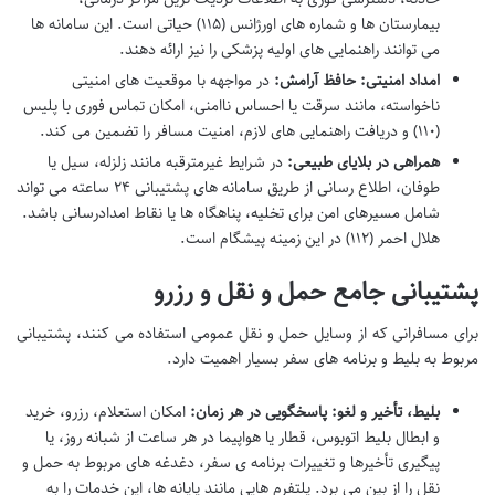
بیمارستان ها و شماره های اورژانس (۱۱۵) حیاتی است. این سامانه ها
می توانند راهنمایی های اولیه پزشکی را نیز ارائه دهند.
امداد امنیتی: حافظ آرامش:
در مواجهه با موقعیت های امنیتی
ناخواسته، مانند سرقت یا احساس ناامنی، امکان تماس فوری با پلیس
(۱۱۰) و دریافت راهنمایی های لازم، امنیت مسافر را تضمین می کند.
همراهی در بلایای طبیعی:
در شرایط غیرمترقبه مانند زلزله، سیل یا
طوفان، اطلاع رسانی از طریق سامانه های پشتیبانی ۲۴ ساعته می تواند
شامل مسیرهای امن برای تخلیه، پناهگاه ها یا نقاط امدادرسانی باشد.
هلال احمر (۱۱۲) در این زمینه پیشگام است.
پشتیبانی جامع حمل و نقل و رزرو
برای مسافرانی که از وسایل حمل و نقل عمومی استفاده می کنند، پشتیبانی
مربوط به بلیط و برنامه های سفر بسیار اهمیت دارد.
بلیط، تأخیر و لغو: پاسخگویی در هر زمان:
امکان استعلام، رزرو، خرید
و ابطال بلیط اتوبوس، قطار یا هواپیما در هر ساعت از شبانه روز، یا
پیگیری تأخیرها و تغییرات برنامه ی سفر، دغدغه های مربوط به حمل و
نقل را از بین می برد. پلتفرم هایی مانند پایانه ها، این خدمات را به