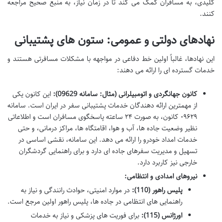
کلیدی، به مسافران کمک می کند تا در زمان نیاز، به منبع صحیح مراجعه
کنند.
نهادهای دولتی و عمومی: ستون های پشتیبانی
این نهادها، غالباً اولین خط دفاعی در مواجهه با مشکلات مسافرتی هستند و
خدمات گسترده ای را ارائه می دهند:
کانون جهانگردی و اتومبیلرانی (مثال: سامانه 09629):
این کانون یکی
از مهمترین ارائه دهندگان خدمات پشتیبانی سفر در ایران است. سامانه
۰۹۶۲۹ کانون، به صورت ۲۴ ساعته پاسخگوی مسافران است و اطلاعاتی
نظیر وضعیت جاده ها، آب و هوا، اقامتگاه ها، مراکز درمانی، و حتی
خدمات امداد خودرو را ارائه می دهد. این سامانه، نقشی اساسی در
تسهیل و مدیریت سفرهای جاده ای دارد و برای راهنمایی گردشگران
خارجی نیز کاربرد دارد.
نیروهای امدادی و انتظامی:
پلیس راهور (110):
در موارد امنیتی، حوادث رانندگی و نیاز به
راهنمایی های انتظامی در جاده ها، پلیس راهور اولین مرجع است.
اورژانس (115):
برای فوریت های پزشکی و نیاز به خدمات