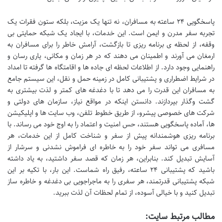
پاسخگویی ۲۴ ساعته به مسافران، نه تنها یک مزیت، بلکه ستون فقرات یک
تجربه سفر مدرن و ایمن است. این خدمات، با ایجاد یک شبکه حمایتی بی
وقفه، از لحظه ی برنامه ریزی تا بازگشت، آرامش خاطر را برای مسافران به
ارمغان می آورند و اطمینان می دهند که در هر زمان و مکانی، یاری رسان و
راهنمایی وجود دارد. از اطلاعات لحظه ای جاده ها و اقامتگاه ها گرفته تا امداد
در شرایط اضطراری و پشتیبانی کامل در زمینه حمل و نقل، این سیستم جامع
به مسافران این قدرت را می دهد تا با دغدغه های کمتر و لذت بیشتری به
گشت وگذار بپردازند. دانستن اینکه در مواقع نیاز، سازمان های دولتی و
شرکت های خصوصی پیشرو، از طریق خطوط تلفن، وب سایت ها و اپلیکیشن
ها، آماده پاسخگویی هستند، حس امنیت و اعتماد را به اوج خود می رساند. با
برنامه ریزی هوشمندانه پیش از سفر و شناخت کامل از این خدمات، هر
مسافری می تواند سفر خود را به خاطره ای فراموش نشدنی و سرشار از
آسایش تبدیل کند. بنابراین، هر زمان که قصد سفر داشتید، به یاد داشته
باشید که پشتیبانی ۲۴ ساعته، رفیق راه شماست. این بار، با تکیه بر این
شبکه پشتیبانی قدرتمند، هر سفری را به ماجراجویی بی دغدغه و خاطره ساز
تبدیل کنید و با خیالی آسوده، از تمام لحظات آن لذت ببرید.
مطالب مرتبط سایت: