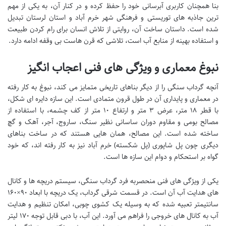
بنا همچنان کاربری آبرسانی خود را حفظ کرده و در کنار آن، به یکی از مهم
ترین جاذبه های توریستی و فرهنگی شهر خرم آباد و استان لرستان تبدیل
شده است. داستان ساخت آن، روایتی از تلاش انسان برای رام کردن طبیعت
و استفاده بهینه از منابع آب است، تلاشی که قرن هاست بی وقفه ادامه دارد.
نبوغ معماری و ویژگی های فنی اعجاب انگیز
آنچه گرداب سنگی را از دیگر بناهای تاریخی متمایز می کند، نبوغ به کار رفته
در معماری و پایداری آن در طول قرون متمادی است. این سازه دایره ای شکل،
با قطر ۱۸ متر، عرض ۳ متر و ارتفاع ۱۰ متر از کف چشمه، با استفاده از
مصالح بومی و مقاوم دوران ساسانی نظیر سنگ، ساروج، آجر، آهک و گچ
ساخته شده است. این مصالح، همان هایی هستند که در ساخت بناهای
دیگری چون پل شاپوری (پل شکسته) خرم آباد نیز به کار رفته اند، که خود
گواه بر استحکام و دوام این سازه ها است.
یکی از ویژگی های فنی منحصربه فرد گرداب سنگی، سیستم دریچه ها و کانال
های هدایت آب آن است. در قسمت شرقی گرداب، یک دریچه با ابعاد ۹۰×۱۶۰
سانتیمتر تعبیه شده که به وسیله یک کشوی چوبی، امکان تنظیم و هدایت
آب به کانال های خروجی را فراهم می آورد. این آب، با دبی قابل توجه ۱۷۰ لیتر