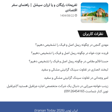
تفریحات رایگان و یا ارزان سیشل | راهنمای سفر
اقتصادی
1404/08/22
نظرات کاربران
مهدی گنجی
در
چگونه ریمل اصل و فیک را تشخیص دهیم؟
فریده عزت خواه
در
چگونه ریمل اصل و فیک را تشخیص دهیم؟
حسنا قائم مقامی
در
چگونه ریمل اصل و فیک را تشخیص دهیم؟
لبخند انصاری
در
تفاوت سینک گرانیتی مشکی و سفید
امیر وجدانی
در
تفاوت سینک گرانیتی مشکی و سفید
زینب خواجه میرزایی
در
دنبال یک شرکت متخصص اجاره جرثقیل هستید؟{جرثقیل
نوین کنار شماست 09126454165}
ایران تودی (Iranian Today 2026)