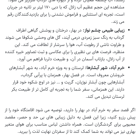
مشاهده این حجم عظیم آب زلال که با دبی ۱۷۰ لیتر بر ثانیه در جریان
است، تجربه ای استثنایی و فراموش نشدنی را برای بازدیدکنندگان رقم
می زند.
زیبایی طبیعی چشم نواز:
در بهار، درختان و پوشش گیاهی اطراف
گرداب به رنگ سبز زمردی درمی آیند، گل های وحشی شکوفا می شوند
و طراوت ناشی از رطوبت آب، هوا را سرشار از لطافت می کند. این
منظره، فرصت های بی نظیری را برای عکاسی و ثبت تصاویر خیره کننده
از آب زلال، بازتاب آسمان در آن، و طبیعت دلربا فراهم می آورد.
خرم آباد، شهر آبشارها:
لرستان و به ویژه خرم آباد، به شهر آبشارهای
خروشان معروف است. در فصل بهار، همزمان با پرآبی گرداب،
آبشارهایی چون آبشار نوژیان، گریت و … نیز در اوج شکوه خود قرار
دارند. این همزمانی، سفر شما را به تجربه ای کامل تر از طبیعت بکر
لرستان تبدیل می کند.
اگر قصد سفر به خرم آباد در بهار را دارید، توصیه می شود اقامتگاه خود را از
پیش رزرو کنید، زیرا این فصل به دلیل زیبایی های بی حد و حصر، مقصد
محبوبی برای گردشگران است. همراه داشتن لباس مناسب برای هوای متغیر
بهاری نیز می تواند به شما کمک کند تا از سفرتان نهایت لذت را ببرید.