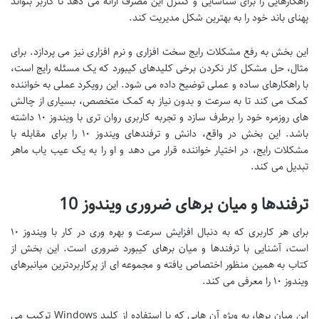
راهکارهایی را برای شناسایی و کنترل این مصرف ارائه می دهد تا کاربر بتواند
پهنای باند خود را به بهترین شکل مدیریت کند.
این بخش به رفع مشکلات رایج سخت افزاری و نرم افزاری نیز می پردازد. برای
مثال، حل مشکل کار نکردن برخی کلیدهای کیبورد که یک مسئله رایج است،
با راهکارهای ساده و عملی توضیح داده می شود. این رویکرد عملی به خواننده
کمک می کند تا به سرعت و بدون نیاز به کمک متخصص، بسیاری از چالش
های روزمره خود را برطرف سازد و تجربه کاربری روان تری با ویندوز ۱۰ داشته
باشد. این بخش در واقع، دانش و ترفندهای ویندوز ۱۰ را برای مقابله با
مشکلات رایج، در اختیار خواننده قرار می دهد و او را به یک عیب یاب ماهر
تبدیل می کند.
ترفندها و میان برهای ضروری ویندوز 10
برای هر کاربری که به دنبال افزایش سرعت و بهره وری در کار با ویندوز ۱۰
است، آشنایی با ترفندها و میان برهای کیبورد ضروری است. این بخش از
کتاب به همین منظور اختصاص یافته و مجموعه ای از پرکاربردترین میانبرهای
ویندوز ۱۰ را معرفی می کند.
این میان برها، به ویژه آن هایی که با استفاده از کلید Windows ترکیب می