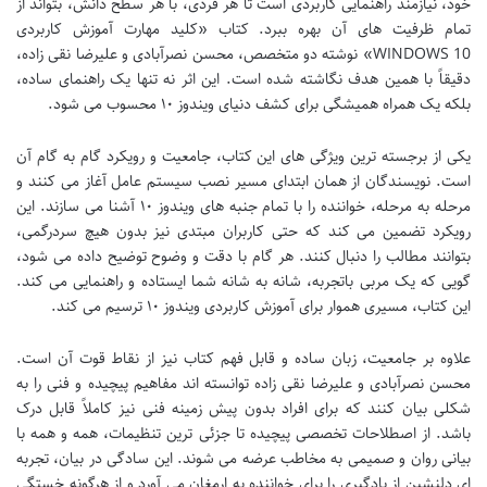
خود، نیازمند راهنمایی کاربردی است تا هر فردی، با هر سطح دانش، بتواند از
تمام ظرفیت های آن بهره ببرد. کتاب «کلید مهارت آموزش کاربردی
WINDOWS 10» نوشته دو متخصص، محسن نصرآبادی و علیرضا نقی زاده،
دقیقاً با همین هدف نگاشته شده است. این اثر نه تنها یک راهنمای ساده،
بلکه یک همراه همیشگی برای کشف دنیای ویندوز ۱۰ محسوب می شود.
یکی از برجسته ترین ویژگی های این کتاب، جامعیت و رویکرد گام به گام آن
است. نویسندگان از همان ابتدای مسیر نصب سیستم عامل آغاز می کنند و
مرحله به مرحله، خواننده را با تمام جنبه های ویندوز ۱۰ آشنا می سازند. این
رویکرد تضمین می کند که حتی کاربران مبتدی نیز بدون هیچ سردرگمی،
بتوانند مطالب را دنبال کنند. هر گام با دقت و وضوح توضیح داده می شود،
گویی که یک مربی باتجربه، شانه به شانه شما ایستاده و راهنمایی می کند.
این کتاب، مسیری هموار برای آموزش کاربردی ویندوز ۱۰ ترسیم می کند.
علاوه بر جامعیت، زبان ساده و قابل فهم کتاب نیز از نقاط قوت آن است.
محسن نصرآبادی و علیرضا نقی زاده توانسته اند مفاهیم پیچیده و فنی را به
شکلی بیان کنند که برای افراد بدون پیش زمینه فنی نیز کاملاً قابل درک
باشد. از اصطلاحات تخصصی پیچیده تا جزئی ترین تنظیمات، همه و همه با
بیانی روان و صمیمی به مخاطب عرضه می شوند. این سادگی در بیان، تجربه
ای دلنشین از یادگیری را برای خواننده به ارمغان می آورد و از هرگونه خستگی