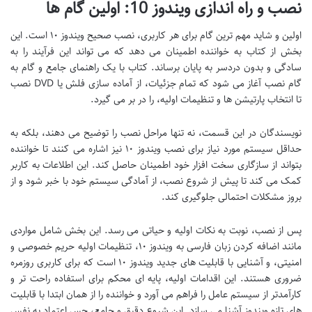
نصب و راه اندازی ویندوز 10: اولین گام ها
اولین و شاید مهم ترین گام برای هر کاربری، نصب صحیح ویندوز ۱۰ است. این
بخش از کتاب به خواننده اطمینان می دهد که می تواند این فرآیند را به
سادگی و بدون دردسر به پایان برساند. کتاب با یک راهنمای جامع و گام به
گام نصب آغاز می شود که تمام جزئیات، از آماده سازی فلش یا DVD نصب
تا انتخاب پارتیشن ها و تنظیمات اولیه، را در بر می گیرد.
نویسندگان در این قسمت، نه تنها مراحل نصب را توضیح می دهند، بلکه به
حداقل سیستم مورد نیاز برای نصب ویندوز ۱۰ نیز اشاره می کنند تا خواننده
بتواند از سازگاری سخت افزار خود اطمینان حاصل کند. این اطلاعات به کاربر
کمک می کند تا پیش از شروع نصب، از آمادگی سیستم خود با خبر شود و از
بروز مشکلات احتمالی جلوگیری کند.
پس از نصب، نوبت به نکات اولیه و حیاتی می رسد. این بخش شامل مواردی
مانند اضافه کردن زبان فارسی به ویندوز ۱۰، تنظیمات اولیه حریم خصوصی و
امنیتی، و آشنایی با قابلیت های جدید ویندوز ۱۰ است که برای کاربری روزمره
ضروری هستند. این اقدامات اولیه، پایه ای محکم برای استفاده راحت تر و
کارآمدتر از سیستم عامل را فراهم می آورد و خواننده را از همان ابتدا با قابلیت
های تازه ویندوز آشنا می سازد. این شروع دقیق و جامع، حس اعتماد به نفس