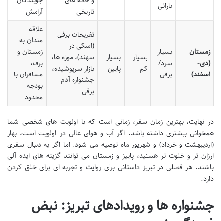
و خانه های
جویندگان
بارانی
تاریخی
آرامش
علاقه
تفریحات برفی
مندان به
(اسکی در
زمستان
بسیار
زمستان و
بسیار
بسیار
سهند)، موزه ها،
(دی-
سرد/
برف،
کم
پایین
بازار سرپوشیده،
اسفند)
برفی
مسافران با
جشنواره آدم
بودجه
برفی
محدود
در نهایت، بهترین زمان سفر، زمانی است که با اولویت های شخصی شما
همخوانی بیشتری داشته باشد. اگر آب و هوای عالی در اولویت است، بهار
(اردیبهشت و خرداد) و شهریور ماه توصیه می شود. اما اگر به دنبال سفری
ارزان تر و خلوت تر هستید، پاییز و زمستان می توانند گزینه های ایده آلی
باشند. هر فصلی در تبریز داستانی برای روایت و تجربه ای برای خلق کردن
دارد.
جشنواره ها و رویدادهای تبریز: نبض