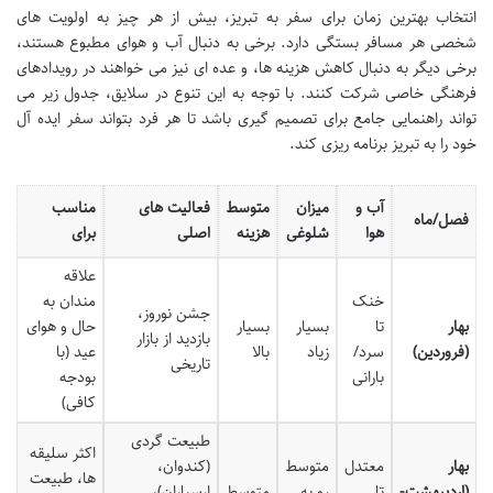
انتخاب بهترین زمان برای سفر به تبریز، بیش از هر چیز به اولویت های
شخصی هر مسافر بستگی دارد. برخی به دنبال آب و هوای مطبوع هستند،
برخی دیگر به دنبال کاهش هزینه ها، و عده ای نیز می خواهند در رویدادهای
فرهنگی خاصی شرکت کنند. با توجه به این تنوع در سلایق، جدول زیر می
تواند راهنمایی جامع برای تصمیم گیری باشد تا هر فرد بتواند سفر ایده آل
خود را به تبریز برنامه ریزی کند.
آب و
میزان
متوسط
فعالیت های
مناسب
فصل/ماه
هوا
شلوغی
هزینه
اصلی
برای
علاقه
خنک
مندان به
جشن نوروز،
بهار
تا
بسیار
بسیار
حال و هوای
بازدید از بازار
(فروردین)
سرد/
زیاد
بالا
عید (با
تاریخی
بارانی
بودجه
کافی)
طبیعت گردی
اکثر سلیقه
بهار
معتدل
متوسط
(کندوان،
ها، طبیعت
(اردیبهشت-
تا
رو به
متوسط
ارسباران)،