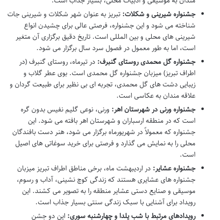
مندان به موسیقی و ادبیات محلی، بسیار جذاب است.
جشنواره شیرینی و شکلات:
تبریز به عنوان شهر شکلات و شیرینی جات
شناخته می شود و این جشنواره، فرصتی عالی برای چشیدن انواع
شیرینی های محلی و بین المللی است. تاریخ دقیق برگزاری آن متغیر
است، اما به طور معمول در فصول سرد سال برگزار می شود.
جشنواره گل محمدی روستای گنبرف:
در تیرماه، روستای گنبرف (در
اطراف تبریز) میزبان جشنواره گل محمدی است. بوی عطر گلاب و
زیبایی دشت های گل محمدی، تجربه ای بی نظیر برای طبیعت گردان و
علاقه مندان به عکاسی است.
جشنواره ورنی در شهرستان اهر:
ورنی، نوعی گلیم نفیس بدون گره
است که در منطقه ارسباران و شهرستان اهر بافته می شود. این
جشنواره که معمولاً در شهریورماه برگزار می شود، هنر دست بافندگان
محلی را به نمایش می گذارد و فرصتی برای خرید سوغاتی های اصیل
است.
جشنواره عشایر:
در اردیبهشت ماه، برخی مناطق اطراف تبریز میزبان
جشنواره های عشایری هستند که زندگی کوچ نشینی، آداب و رسوم،
موسیقی و صنایع دستی عشایر منطقه را به تصویر می کشند. این
رویداد برای آشنایی با سبک زندگی سنتی بسیار جذاب است.
رویدادهای مرتبط با شب یلدا و چهارشنبه سوری:
این دو جشن