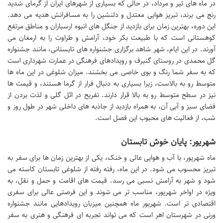
در ماه های تیر و مرداد، در حالی که بسیاری از شهرهای ایران از گرمای شدید
رنج می برند، تبریز هوایی معتدل و دلنشین را به مسافرانش هدیه می دهد.
این دوره، بهترین زمان برای بازدید از جنگل های انبوه ارسباران و مناطق مرتفع
کوهستانی است که با طبیعت بکر خود، آرامش و طراوت را به ارمغان می
آورند. در این ایام، شهر شاهد برگزاری جشنواره های تابستانی، مانند جشنواره
گل محمدی در روستای گنبرف و رویدادهای فرهنگی در عمارت شهرداری است
که به سفر شما رنگ و بوی خاصی می بخشند. میزان شلوغی در این ماه ها
متوسط رو به بالاست، زیرا بسیاری به دنبال فرار از گرما هستند، و قیمت ها
نیز در سطح متوسط رو به بالا قرار دارند. تفریح در ائل گلی و لذت بردن از
فضای سبز و آبی آن، به همراه بازدید از جاذبه های داخلی شهر در طول روز و
شب، از فعالیت های محبوب این فصل است.
شهریور: پایان خوش تابستان
ماه شهریور، با آب و هوایی عالی و خنک، یکی از بهترین زمان ها برای سفر به
تبریز محسوب می شود. در این ماه، رفته رفته از شلوغی تابستان کاسته می
شود و شهر به آرامش نسبی می رسد. قیمت های اقامت و حمل و نقل، به
ویژه در اواخر شهریور، مناسب تر می شوند و این فرصتی عالی برای سفری
اقتصادی تر است. شهریور ماه همچنین میزبان رویدادهایی مانند جشنواره
ورنی در شهرستان اهر است که می تواند تجربه ای فرهنگی و هنری به سفر