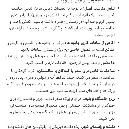
شود، به خصوص در اوایل بهار و پاییز.
لباس مناسب فصل:
با توجه به تغییرات دمایی تبریز، لباس مناسب
فصل و حتی یک لایه لباس گرم اضافه (در بهار و پاییز) یا لباس های
بسیار گرم و ضدآب (در زمستان) همراه داشته باشید. کفش راحت و
مناسب پیاده روی نیز برای گشت و گذار در شهر و طبیعت اطراف آن،
الزامی است.
آگاهی از ساعات کاری جاذبه ها:
برخی از جاذبه های طبیعی یا تاریخی
ممکن است در فصول خاصی (به ویژه زمستان) ساعات بازدید
محدودتری داشته باشند یا به دلیل شرایط آب و هوایی، دسترسی به آن
ها دشوار باشد. پیش از رفتن، اطلاعات لازم را کسب کنید.
ملاحظات خاص برای سفر با کودکان یا سالمندان:
اگر با کودکان یا
سالمندان سفر می کنید، حتماً شرایط آب و هوایی و میزان پیاده روی را
در نظر بگیرید. در فصول سرد، جاذبه های سرپوشیده و در فصول گرم،
پارک ها و فضاهای سبز گزینه مناسب تری هستند.
رزرو اقامتگاه و بلیط:
در ایام پیک سفر (مانند نوروز و تابستان)، برای
جلوگیری از مشکلات احتمالی و بهره مندی از قیمت های مناسب تر،
بهتر است از پیش اقدام به رزرو هتل یا اقامتگاه و خرید بلیط حمل و
نقل کنید.
نقشه و راهنمای شهر:
یک نقشه فیزیکی یا اپلیکیشن های نقشه یاب