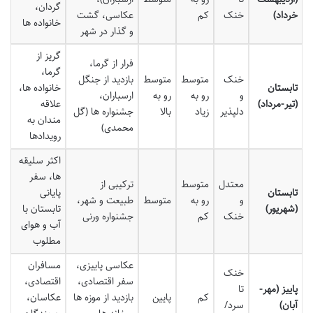
گردان،
خرداد)
خنک
کم
عکاسی، گشت
خانواده ها
و گذار در شهر
گریز از
فرار از گرما،
گرما،
خنک
متوسط
متوسط
بازدید از جنگل
تابستان
خانواده ها،
و
رو به
رو به
ارسباران،
(تیر-مرداد)
علاقه
دلپذیر
زیاد
بالا
جشنواره ها (گل
مندان به
محمدی)
رویدادها
اکثر سلیقه
ها، سفر
معتدل
متوسط
ترکیبی از
تابستان
پایانی
و
رو به
متوسط
طبیعت و شهر،
(شهریور)
تابستان با
خنک
کم
جشنواره ورنی
آب و هوای
مطلوب
عکاسی پاییزی،
مسافران
خنک
سفر اقتصادی،
اقتصادی،
پاییز (مهر-
تا
کم
پایین
بازدید از موزه ها
عکاسان،
آبان)
سرد/