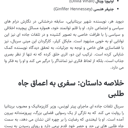
اولیویا وینال
(Olivia Vinall)
جنیفر هنسی
(Ginfifer Hennessey)
دیوید هر، نویسنده شهیر بریتانیایی، سابقه درخشانی در نگارش درام های
سیاسی و اجتماعی دارد. او با قلم توانمند خود، همواره مسائل پیچیده اخلاقی
و سیاسی را با ظرافت خاصی به تصویر کشیده و در تلفات جاده ای نیز این
توانایی او به خوبی مشهود است. مایکل کیلر، کارگردان این مینی سریال، نیز
با فضاسازی های خاص و توجه به جزئیات، به تحقق دیدگاه نویسنده کمک
شایانی کرده است. ترکیب این دو، اثری خلق کرده که نه تنها از نظر بصری
جذاب است، بلکه از لحاظ فکری نیز تماشاگر را درگیر می کند و او را به فکر وا
می دارد.
خلاصه داستان: سفری به اعماق جاه
طلبی
سریال تلفات جاده ای ماجرای پیتر لورنس، وزیر کاریزماتیک و محبوب بریتانیا
را روایت می کند که به تازگی از یک رسوایی قضایی بزرگ، پیروزمندانه بیرون
آمده است. او با لبخندی که رضایت را بر چهره اش نشان می دهد، به سمت
جاه طلبی های بی حد و حصر خود قدم برمی دارد و رویای رسیدن به پست