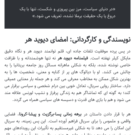
«در دنیای سیاست، مرز بین پیروزی و شکست، تنها با یک
دروغ یا یک حقیقت برملا نشده، تعریف می شود.»
نویسندگی و کارگردانی: امضای دیوید هر
در پس پرده موفقیت تلفات جاده ای، قلم توانمند دیوید هر و نگاه دقیق
مایکل کیلر نهفته است.
فیلمنامه دیوید هر
نه تنها هوشمندانه و با ظرافت
خاصی نوشته شده، بلکه به شکلی ماهرانه مسائل روز جامعه بریتانیا را به
چالش می کشد. او با دیالوگ های پر از کنایه و معنی، شخصیت ها را به
بهترین شکل ممکن به مخاطب معرفی می کند و هر جمله بار معنایی عمیقی
دارد. ساختار روایی سریال، تعادل خوبی بین درام شخصی و سیاسی برقرار می
کند؛ به گونه ای که تماشاگر هم به زندگی پرفراز و نشیب لورنس علاقه مند
می شود و هم با بازی های قدرت و دسیسه های سیاسی همراه می گردد.
هر با قرار دادن داستان در
برهه زمانی پسا-برگزیت و پیشا-کرونا
، فضایی
واقعی و ملموس را برای سریال فراهم آورده است. این پس زمینه، به سریال
این امکان را می دهد تا به شکلی غیرمستقیم به تأثیرات این رویدادهای مهم
بر سیاست و جامعه بریتانیا بپردازد. هرچند سریال مستقیماً به این مسائل