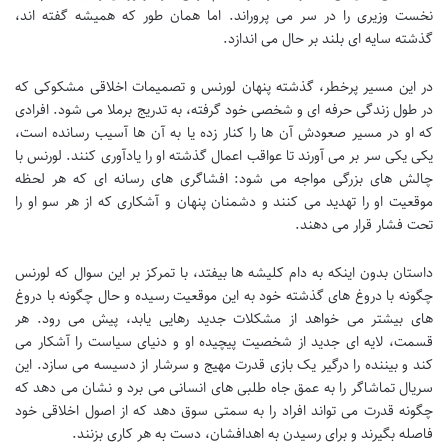
نخست وزیری را در سر می پروراند. اما همان طور که همیشه گفته اند،
گذشته سایه ای بلند بر حال می اندازد.
در این مسیر پرخطر، گذشته پنهان لورنس و تصمیمات اخلاقی مشکوکی که
در طول زندگی حرفه ای و شخصی خود گرفته، به تدریج برملا می شود. افرادی
که او در مسیر صعودش آن ها را کنار زده یا به آن ها آسیب رسانده است،
یکی یکی سر بر می آورند تا عواقب اعمال گذشته او را یادآوری کنند. لورنس با
چالش های بزرگی مواجه می شود: افشاگری های رسانه ای که هر لحظه
موقعیت او را تهدید می کنند و دشمنان پنهان و آشکاری که از هر سو او را
تحت فشار قرار می دهند.
داستان بدون اینکه به دام کلیشه ها بیفتد، با تمرکز بر این سوال که لورنس
چگونه با دروغ های گذشته خود به این موقعیت رسیده و حال چگونه با دروغ
های بیشتر می خواهد از مشکلات جدید رهایی یابد، پیش می رود. هر
قسمت، لایه ای جدید از شخصیت پیچیده او و دنیای سیاست را آشکار می
کند و بیننده را درگیر یک بازی قدرت مهیج و سرشار از دسیسه می سازد. این
سریال تماشاگر را به عمق جاه طلبی های انسانی می برد و نشان می دهد که
چگونه قدرت می تواند افراد را به سمتی سوق دهد که از اصول اخلاقی خود
فاصله بگیرند و برای رسیدن به اهدافشان، دست به هر کاری بزنند.