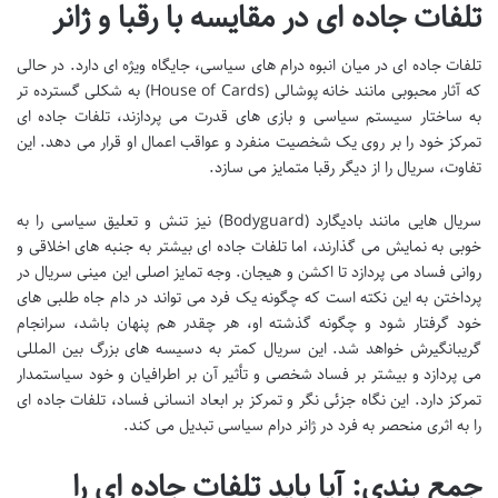
تلفات جاده ای در مقایسه با رقبا و ژانر
تلفات جاده ای در میان انبوه درام های سیاسی، جایگاه ویژه ای دارد. در حالی
که آثار محبوبی مانند خانه پوشالی (House of Cards) به شکلی گسترده تر
به ساختار سیستم سیاسی و بازی های قدرت می پردازند، تلفات جاده ای
تمرکز خود را بر روی یک شخصیت منفرد و عواقب اعمال او قرار می دهد. این
تفاوت، سریال را از دیگر رقبا متمایز می سازد.
سریال هایی مانند بادیگارد (Bodyguard) نیز تنش و تعلیق سیاسی را به
خوبی به نمایش می گذارند، اما تلفات جاده ای بیشتر به جنبه های اخلاقی و
روانی فساد می پردازد تا اکشن و هیجان. وجه تمایز اصلی این مینی سریال در
پرداختن به این نکته است که چگونه یک فرد می تواند در دام جاه طلبی های
خود گرفتار شود و چگونه گذشته او، هر چقدر هم پنهان باشد، سرانجام
گریبانگیرش خواهد شد. این سریال کمتر به دسیسه های بزرگ بین المللی
می پردازد و بیشتر بر فساد شخصی و تأثیر آن بر اطرافیان و خود سیاستمدار
تمرکز دارد. این نگاه جزئی نگر و تمرکز بر ابعاد انسانی فساد، تلفات جاده ای
را به اثری منحصر به فرد در ژانر درام سیاسی تبدیل می کند.
جمع بندی: آیا باید تلفات جاده ای را