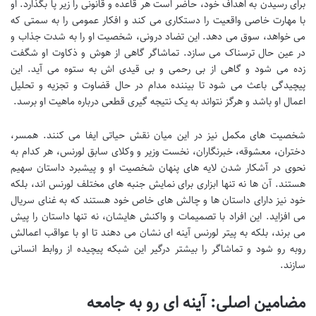
برای رسیدن به اهداف خود، حاضر است هر قاعده و قانونی را زیر پا بگذارد. او
با مهارت خاصی واقعیت را دستکاری می کند و افکار عمومی را به سمتی که
می خواهد، سوق می دهد. این تضاد درونی، شخصیت او را به شدت جذاب و
در عین حال ترسناک می سازد. تماشاگر گاهی از هوش و ذکاوت او شگفت
زده می شود و گاهی از بی رحمی و بی قیدی اش به ستوه می آید. این
پیچیدگی باعث می شود تا بیننده مدام در حال قضاوت و تجزیه و تحلیل
اعمال او باشد و هرگز نتواند به یک نتیجه گیری قطعی درباره ماهیت او برسد.
شخصیت های مکمل نیز در این میان نقش حیاتی ایفا می کنند. همسر،
دختران، معشوقه، خبرنگاران، نخست وزیر و وکلای سابق لورنس، هر کدام به
نحوی در آشکار شدن لایه های پنهان شخصیت او و پیشبرد داستان سهیم
هستند. آن ها نه تنها ابزاری برای نمایش جنبه های مختلف لورنس اند، بلکه
خود نیز دارای داستان ها و چالش های خاص خود هستند که به غنای سریال
می افزاید. این افراد با تصمیمات و واکنش هایشان، نه تنها داستان را پیش
می برند، بلکه به پیتر لورنس آینه ای نشان می دهند تا او با عواقب اعمالش
روبه رو شود و تماشاگر را بیشتر درگیر این شبکه پیچیده از روابط انسانی
سازند.
مضامین اصلی: آینه ای رو به جامعه