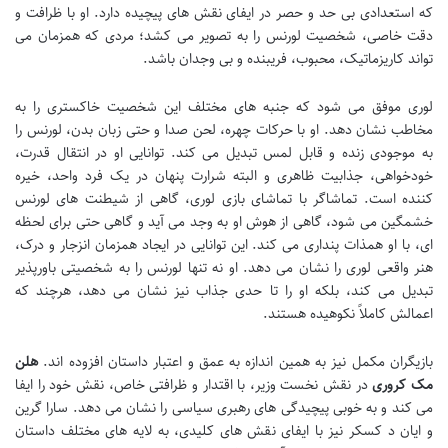
که استعدادی بی حد و حصر در ایفای نقش های پیچیده دارد. او با ظرافت و
دقت خاصی، شخصیت لورنس را به تصویر می کشد؛ مردی که همزمان می
تواند کاریزماتیک، محبوب، فریبنده و بی وجدان باشد.
لوری موفق می شود که جنبه های مختلف این شخصیت خاکستری را به
مخاطب نشان دهد. او با حرکات چهره، لحن صدا و حتی زبان بدن، لورنس را
به موجودی زنده و قابل لمس تبدیل می کند. توانایی او در انتقال قدرت،
خودخواهی، جذابیت ظاهری و البته شرارت پنهان در یک فرد واحد، خیره
کننده است. تماشاگر با تماشای بازی لوری، گاهی از شیطنت های لورنس
خشمگین می شود، گاهی از هوش او به وجد می آید و گاهی حتی برای لحظه
ای، با او همذات پنداری می کند. این توانایی در ایجاد همزمان انزجار و درک،
هنر واقعی لوری را نشان می دهد. او نه تنها لورنس را به شخصیتی باورپذیر
تبدیل می کند، بلکه او را تا حدی جذاب نیز نشان می دهد، هرچند که
اعمالش کاملاً نکوهیده هستند.
بازیگران مکمل نیز به همین اندازه به عمق و اعتبار داستان افزوده اند.
هلن
مک کروری
در نقش نخست وزیر، با اقتدار و ظرافتی خاص، نقش خود را ایفا
می کند و به خوبی پیچیدگی های رهبری سیاسی را نشان می دهد. سارا گرین
و ایان د کسکر نیز با ایفای نقش های کلیدی، به لایه های مختلف داستان