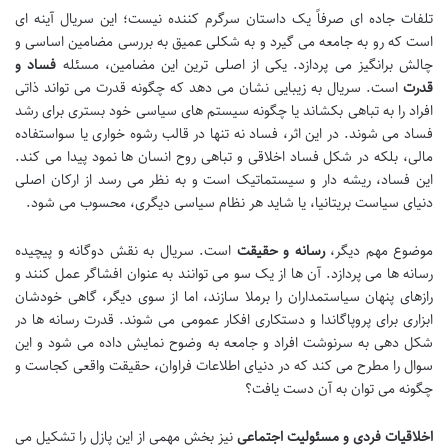
تلفات جاده ای صرفاً یک داستان سرگرم کننده نیست؛ این سریال آینه ای
است که رو به جامعه می گیرد و به شکلی عمیق به بررسی مضامین اساسی و
چالش برانگیز می پردازد. یکی از اصلی ترین این مضامین، مسئله
فساد و
قدرت
است. سریال به زیبایی نشان می دهد که چگونه قدرت می تواند ذاتی
افراد را به تباهی بکشاند یا چگونه سیستم های سیاسی خود بستری برای رشد
فساد می شوند. در این اثر، فساد نه تنها در قالب رشوه خواری یا سواستفاده
مالی، بلکه در شکل فساد اخلاقی و تباهی روح انسان ها نمود پیدا می کند.
این فساد، ریشه دار و سیستماتیک است و به نظر می رسد از ارکان اصلی
دنیای سیاست بریتانیا، یا شاید هر نظام سیاسی دیگری، محسوب می شود.
موضوع مهم دیگر،
رسانه و حقیقت
است. سریال به نقش دوگانه و پیچیده
رسانه ها می پردازد. آن ها از یک سو می توانند به عنوان افشاگر عمل کنند و
رازهای پنهان سیاستمداران را برملا سازند، اما از سوی دیگر، گاهی خودشان
ابزاری برای پروپاگاندا و دستکاری افکار عمومی می شوند. قدرت رسانه ها در
شکل دهی به سرنوشت افراد و جامعه به وضوح نمایش داده می شود و این
سوال را مطرح می کند که در دنیای اطلاعات فراوان، حقیقت واقعی کجاست و
چگونه می توان به آن دست یافت؟
اخلاقیات فردی و مسئولیت اجتماعی
نیز بخش مهمی از این پازل را تشکیل می