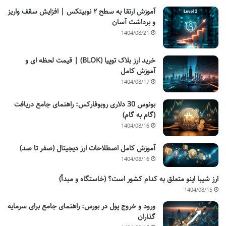
آموزش ارتقا به سطح ۲ نوبیتکس | افزایش سقف واریز
و برداشت آسان
1404/08/21
خرید ارز بلاک توپیا (BLOK) | قیمت لحظه ای و
آموزش کامل
1404/08/17
بونوس 30 دلاری روبوفارکس: راهنمای جامع دریافت
(گام به گام)
1404/08/16
آموزش کامل اصطلاحات ارز دیجیتال (صفر تا صد)
1404/08/16
ارز شیبا اینو متعلق به کدام کشور است؟ (خاستگاه و مبدأ)
1404/08/15
ورود و خروج پول در بورس: راهنمای جامع برای سرمایه
گذاران