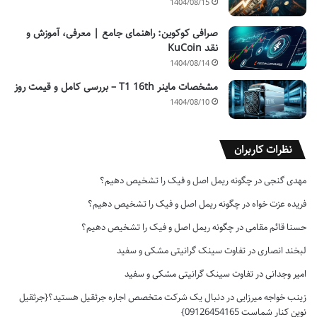
1404/08/15
صرافی کوکوین: راهنمای جامع | معرفی، آموزش و
نقد KuCoin
1404/08/14
مشخصات ماینر T1 16th – بررسی کامل و قیمت روز
1404/08/10
نظرات کاربران
مهدی گنجی
در
چگونه ریمل اصل و فیک را تشخیص دهیم؟
فریده عزت خواه
در
چگونه ریمل اصل و فیک را تشخیص دهیم؟
حسنا قائم مقامی
در
چگونه ریمل اصل و فیک را تشخیص دهیم؟
لبخند انصاری
در
تفاوت سینک گرانیتی مشکی و سفید
امیر وجدانی
در
تفاوت سینک گرانیتی مشکی و سفید
زینب خواجه میرزایی
در
دنبال یک شرکت متخصص اجاره جرثقیل هستید؟{جرثقیل
نوین کنار شماست 09126454165}