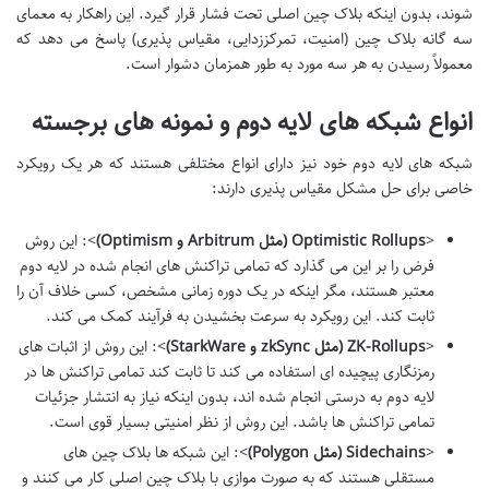
شوند، بدون اینکه بلاک چین اصلی تحت فشار قرار گیرد. این راهکار به معمای
سه گانه بلاک چین (امنیت، تمرکززدایی، مقیاس پذیری) پاسخ می دهد که
معمولاً رسیدن به هر سه مورد به طور همزمان دشوار است.
انواع شبکه های لایه دوم و نمونه های برجسته
شبکه های لایه دوم خود نیز دارای انواع مختلفی هستند که هر یک رویکرد
خاصی برای حل مشکل مقیاس پذیری دارند:
<
Optimistic Rollups (مثل Arbitrum و Optimism)
>: این روش
فرض را بر این می گذارد که تمامی تراکنش های انجام شده در لایه دوم
معتبر هستند، مگر اینکه در یک دوره زمانی مشخص، کسی خلاف آن را
ثابت کند. این رویکرد به سرعت بخشیدن به فرآیند کمک می کند.
<
ZK-Rollups (مثل zkSync و StarkWare)
>: این روش از اثبات های
رمزنگاری پیچیده ای استفاده می کند تا ثابت کند تمامی تراکنش ها در
لایه دوم به درستی انجام شده اند، بدون اینکه نیاز به انتشار جزئیات
تمامی تراکنش ها باشد. این روش از نظر امنیتی بسیار قوی است.
<
Sidechains (مثل Polygon)
>: این شبکه ها بلاک چین های
مستقلی هستند که به صورت موازی با بلاک چین اصلی کار می کنند و