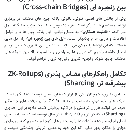
بین زنجیره ای (Cross-chain Bridges)
یکی از چالش های اصلی کنونی، ناتوانی بلاک چین های مختلف در برقراری
ارتباط مستقیم با یکدیگر است. هر بلاک چین مانند یک جزیره جداگانه عمل
می کند. <
قابلیت همکاری
> به معنای توانایی این بلاک چین ها برای تبادل
اطلاعات و دارایی ها با یکدیگر است. <
پل های بین زنجیره ای
> راه حل هایی
هستند که این ارتباط را ممکن می سازند. با تکامل این فناوری ها، می توانیم
انتظار داشته باشیم که دارایی ها به راحتی و با امنیت بالا بین شبکه های
مختلف جابجا شوند و تجربه کاربری یکپارچه تری را فراهم آورند.
تکامل راهکارهای مقیاس پذیری (ZK-Rollups
پیشرفته تر، Sharding)
مقیاس پذیری، همچنان یکی از اولویت های اصلی توسعه دهندگان است.
شبکه های لایه دوم، به خصوص ZK-Rollups، با پیشرفت های چشمگیر
خود، می توانند هزاران تراکنش را در ثانیه پردازش کنند. علاوه بر این، فناوری
<
Sharding
>، که در اتریوم 2.0 (Eth2) در حال توسعه است، به بلاک چین
اصلی اجازه می دهد تا داده ها را به بخش های کوچکتر تقسیم کند و پردازش
موازی را امکان پذیر سازد، که این خود به معنی افزایش چشمگیر سرعت و