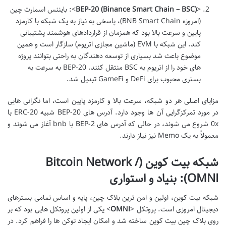
<
BEP-20 (Binance Smart Chain – BSC)
>: بایننس اسمارت چین
(امروزه BNB Smart Chain)، پاسخی به نیاز به یک شبکه با کارمزد
پایین و سرعت بالا بود که همزمان از قراردادهای هوشمند پشتیبانی
کند. این شبکه با EVM (ماشین مجازی اتریوم) سازگار است و همین
موضوع باعث شد بسیاری از توسعه دهندگان به راحتی بتوانند پروژه
های خود را از اتریوم به BSC منتقل کنند. BEP-20 به سرعت به
بستری محبوب برای DeFi و GameFi تبدیل شد.
مزایای اصلی هر دو شبکه، سرعت بالا و کارمزد پایین است، اما نگرانی هایی
در مورد تمرکزگرایی آن ها وجود دارد. آدرس های BEP-20 شبیه ERC-20 با
0x شروع می شوند، در حالی که آدرس های BEP-2 با bnb آغاز می شوند و
معمولاً به یک Memo نیز نیاز دارند.
شبکه بیت کوین (Bitcoin Network /
OMNI): بنیاد و استواری
شبکه بیت کوین، اولین و امن ترین بلاک چین، پایه و اساس تمامی بسترهای
دیجیتال امروزی است. پروتکل <
OMNI
> یکی از اولین پروتکل هایی بود که بر
روی بلاک چین بیت کوین ساخته شد و امکان ایجاد توکن ها را فراهم کرد. در