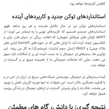
کاهش کارمزدها خواهد بود.
استانداردهای توکن جدید و کاربردهای آینده
استانداردهای توکن نیز در حال تکامل هستند و هر روز شاهد ظهور
استانداردهای جدیدی هستیم که کاربردهای نوینی را به ارمغان می آورند؛ از
NFTها (توکن های غیرقابل تعویض) که انقلاب بزرگی در دنیای هنر، بازی و
کلکسیون ایجاد کرده اند، تا توکن هایی که در حوزه های GameFi (بازی های
بلاک چینی) و Web3 (نسل سوم اینترنت غیرمتمرکز) به کار می روند. این
نوآوری ها، بسترهای ارز دیجیتال را به سمت آینده ای پر از امکانات تازه سوق
می دهند، جایی که تعاملات دیجیتالی ما از همیشه عمیق تر و گسترده تر
خواهد شد.
آینده بسترهای ارز دیجیتال، نویدبخش شبکه هایی سریع تر، ارزان تر، امن تر و
با قابلیت همکاری بالاتر است. این تحولات نه تنها تجربه کاربران فعلی را بهبود
می بخشد، بلکه راه را برای پذیرش گسترده تر ارزهای دیجیتال در زندگی روزمره
هموار خواهد کرد.
نتیجه گیری: با دانش، گام های مطمئن