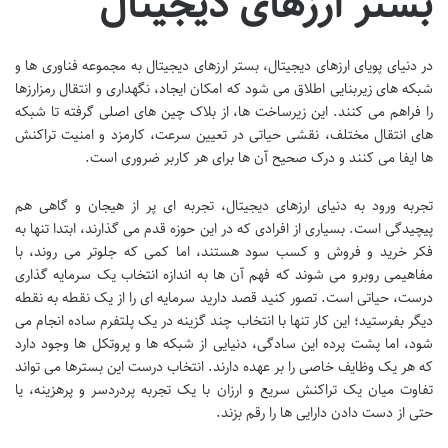
بستر ارزهای دیجیتال
در دنیای پویای ارزهای دیجیتال، بستر ارزهای دیجیتال به مجموعه فناوری ها و
شبکه های زیربنایی اطلاق می شود که امکان ایجاد، نگهداری و انتقال رمزارزها
را فراهم می کنند. این زیرساخت ها، از بلاک چین های اصلی گرفته تا شبکه
های انتقال مختلف، نقشی حیاتی در تعیین سرعت، کارمزد و امنیت تراکنش
ها ایفا می کنند و درک صحیح آن ها برای هر کاربر ضروری است.
تجربه ورود به دنیای ارزهای دیجیتال، تجربه ای پر از هیجان و گاهی هم
پیچیدگی است. بسیاری از افرادی که در این حوزه قدم می گذارند، ابتدا تنها به
فکر خرید و فروش و کسب سود هستند، اما کمی که جلوتر می روند، با
مفاهیمی روبرو می شوند که فهم آن ها به اندازه انتخاب یک سرمایه گذاری
درست، حیاتی است. تصور کنید قصد دارید سرمایه ای را از یک نقطه به نقطه
دیگر بفرستید؛ این کار تنها با انتخاب چند گزینه در یک پلتفرم ساده انجام می
شود، اما پشت پرده این سادگی، دنیایی از شبکه ها و پروتکل ها وجود دارد
که هر یک وظایف خاصی را بر عهده دارند. انتخاب درست این بسترها می تواند
تفاوت میان یک تراکنش سریع و ارزان با یک تجربه پردردسر و پرهزینه، یا
حتی از دست دادن دارایی ها را رقم بزند.