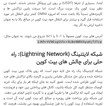
ابتدا، بسیاری از تترها (USDT) بر روی این پروتکل منتشر شدند. امنیت بی
نظیر بیت کوین یک مزیت بزرگ است، اما سرعت پایین تراکنش ها و
کارمزدهای نسبتاً بالا باعث شده که امروزه OMNI کمتر برای انتقال تتر مورد
استفاده قرار گیرد و بیشتر برای انتقال خود بیت کوین در مبالغ بالا یا به عنوان
ذخیره ارزش به کار رود.
آدرس های بیت کوین معمولاً با 1، 3 یا bc1 شروع می شوند. به عنوان مثال:
1JKhrVV9EsgSS5crXLBo9BRVXyuHjf2Tcp
شبکه لایتنینگ (Lightning Network): راه
حلی برای چالش های بیت کوین
شبکه لایتنینگ یک راه حل لایه دوم است که روی بلاک چین بیت کوین
ساخته شده و برای حل مشکل مقیاس پذیری و کارمزد بالای تراکنش های خرد
بیت کوین طراحی شده است. تصور کنید به جای اینکه هر بار برای یک خرید
کوچک منتظر تایید کل شبکه باشید، کانال های پرداختی بین خود و فروشنده
ایجاد می کنید که تراکنش ها را تقریباً فوری و با کارمزد ناچیز انجام می دهند.
این شبکه برای پرداخت های روزمره و مبالغ کم بیت کوین ایده آل است و
تجربه استفاده از بیت کوین را به طرز چشمگیری بهبود می بخشد، هرچند که