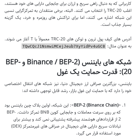
کاربرانی که به دنبال راهی سریع و ارزان برای جابجایی دارایی های خود هستند،
اغلب TRC-20 را انتخاب می کنند. البته، برخی منتقدان به تمرکزگرایی نسبی
این شبکه اشاره می کنند، اما برای تراکنش های روزمره و خرد، یک گزینه
بسیار جذاب است.
آدرس های کیف پول ترون و توکن های TRC-20 معمولاً با T آغاز می شوند.
به عنوان مثال:
TQwCQcJ1NsmwiMCejJeub7XyYidPv4uGC8
شبکه های بایننس (Binance / BEP-2 و BEP-
20): قدرت حمایت یک غول
بایننس، بزرگترین صرافی ارز دیجیتال دنیا، نیز شبکه های انتقال اختصاصی
خود را دارد که با حمایت این غول بازار، رشد قابل توجهی داشته اند:
<
BEP-2 (Binance Chain)
>: این شبکه، اولین بلاک چین بایننس بود
که بر روی سرعت معاملات و جابجایی کوین BNB تمرکز داشت. BEP-
2 از قراردادهای هوشمند پیشرفته پشتیبانی نمی کند و بیشتر برای
تبادلات سریع دارایی های دیجیتال در صرافی های غیرمتمرکز (DEX)
مورد استفاده قرار می گیرد.