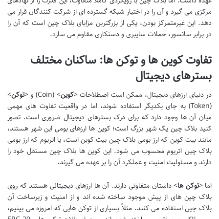
عهده داشت. اما بلاک چین با رویکردی کاملاً متفاوت، این قدرت را از نهادهای
مرکزی می گیرد و آن را در اختیار شبکه گسترده ای از شرکت کنندگان قرار می
دهد. این غیرمتمرکز بودن، یکی از بزرگترین مزایای بلاک چین است که آن را
در برابر سانسور، حملات سایبری و دستکاری مقاوم می سازد.
تفاوت کوین ها و توکن ها: ساکنان مختلف
بسترهای دیجیتال
در دنیای ارزهای دیجیتال، ممکن است اصطلاحات <
کوین
> (Coin) و <
توکن
>
(Token) به جای یکدیگر استفاده شوند، اما در واقعیت تفاوت های مهمی
میان آن ها وجود دارد که برای درک بسترهای دیجیتال ضروری است. تصور
کنید بلاک چین یک شهر بزرگ است؛ کوین ها ارزهای بومی این شهر هستند،
مانند بیت کوین که ارز بومی بلاک چین بیت کوین است، یا اتریوم که ارز بومی
بلاک چین اتریوم محسوب می شود. این کوین ها بلاک چین مستقل خود را
دارند و مسئولیت امنیت و عملکرد آن را بر عهده می گیرند.
اما <
توکن ها
> داستان متفاوتی دارند. آن ها ارزهای دیجیتالی هستند که روی
بلاک چین های از پیش موجود ساخته شده اند و از امنیت و زیرساخت آن
بلاک چین استفاده می کنند. مثلاً بسیاری از توکن هایی که امروزه می بینیم،