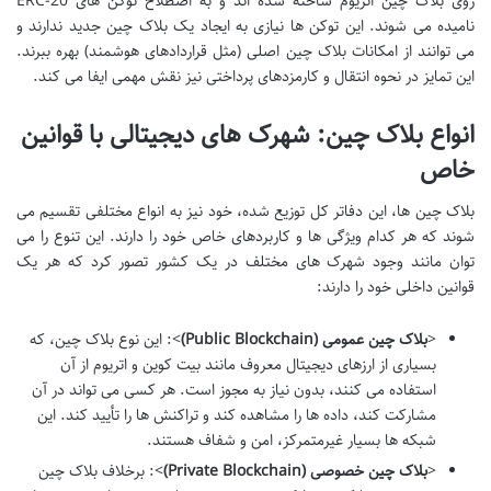
روی بلاک چین اتریوم ساخته شده اند و به اصطلاح توکن های ERC-20
نامیده می شوند. این توکن ها نیازی به ایجاد یک بلاک چین جدید ندارند و
می توانند از امکانات بلاک چین اصلی (مثل قراردادهای هوشمند) بهره ببرند.
این تمایز در نحوه انتقال و کارمزدهای پرداختی نیز نقش مهمی ایفا می کند.
انواع بلاک چین: شهرک های دیجیتالی با قوانین
خاص
بلاک چین ها، این دفاتر کل توزیع شده، خود نیز به انواع مختلفی تقسیم می
شوند که هر کدام ویژگی ها و کاربردهای خاص خود را دارند. این تنوع را می
توان مانند وجود شهرک های مختلف در یک کشور تصور کرد که هر یک
قوانین داخلی خود را دارند:
<
بلاک چین عمومی (Public Blockchain)
>: این نوع بلاک چین، که
بسیاری از ارزهای دیجیتال معروف مانند بیت کوین و اتریوم از آن
استفاده می کنند، بدون نیاز به مجوز است. هر کسی می تواند در آن
مشارکت کند، داده ها را مشاهده کند و تراکنش ها را تأیید کند. این
شبکه ها بسیار غیرمتمرکز، امن و شفاف هستند.
<
بلاک چین خصوصی (Private Blockchain)
>: برخلاف بلاک چین