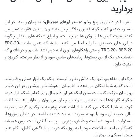
بردارید
سفر ما در دنیای پر پیچ وخم <
بستر ارزهای دیجیتال
> به پایان رسید. در این
مسیر، دیدیم که چگونه فناوری بلاک چین به عنوان ستون فقرات عمل می
کند، تفاوت کوین ها و توکن ها در چیست، و انواع شبکه های انتقال چگونه
دارایی های دیجیتال ما را جابجا می کنند. با شبکه هایی مانند ERC-20،
TRC-20، BEP-20 و حتی راهکارهای نوین لایه دوم آشنا شدیم و دریافتیم که
انتخاب هر یک از این بسترها، پیامدهای خاص خود را از نظر سرعت، کارمزد و
امنیت دارد.
درک این مفاهیم، تنها یک دانش نظری نیست، بلکه یک ابزار عملی و قدرتمند
است که به شما امکان می دهد با اطمینان و هوشمندی بیشتری در این دنیای
پرنوسان حرکت کنید. دانستن اینکه هر ارز دیجیتال روی کدام شبکه قرار دارد،
چگونه کارمزدها محاسبه می شوند، و چطور می توان از دارایی ها محافظت
کرد، به شما کمک می کند تا از اشتباهات پرهزینه جلوگیری کرده و تجربه
مالی دیجیتالی خود را بهینه سازید. به یاد داشته باشید، در دنیای رمزارزها،
مسئولیت با خود شماست و دانش، بهترین سپر محافظتی است. پس همیشه
کنجکاو بمانید، اطلاعات خود را به روز نگه دارید و با آگاهی کامل، گام های
خود را محکم تر بردارید.