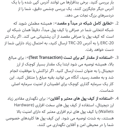
بار بررسی کنید. برخی بدافزارها می توانند آدرس کپی شده را با یک
آدرس دیگر جایگزین کنند. یک بررسی چشمی دقیق، شما را از
دردسرهای بزرگ نجات می دهد.
<
تطابق کامل شبکه در مبدأ و مقصد
>: همیشه مطمئن شوید که
شبکه انتخابی شما در صرافی یا کیف پول مبدأ، دقیقاً همان شبکه ای
است که کیف پول یا صرافی مقصد از آن پشتیبانی می کند. اگر یک تتر
ERC-20 را به آدرس TRC-20 ارسال کنید، به احتمال زیاد دارایی شما از
دست خواهد رفت.
<
استفاده از مقدار کم برای تست (Test Transaction)
>: برای مبالغ
بالا، همیشه توصیه می شود ابتدا یک مقدار بسیار کوچک از ارز
دیجیتال را به عنوان تست ارسال کنید. اگر تراکنش با موفقیت انجام
شد و به مقصد رسید، آنگاه می توانید بقیه مبلغ را منتقل کنید. این
کار یک سرمایه گذاری کوچک برای اطمینان از امنیت سرمایه اصلی
شماست.
<
استفاده از کیف پول های معتبر و آفلاین
>: برای نگهداری مقادیر زیاد
ارز دیجیتال، استفاده از کیف پول های سخت افزاری (Hardware
Wallets) یا کیف پول های نرم افزاری معتبر که دارای امنیت بالا
هستند، به شدت توصیه می شود. این کیف پول ها کلیدهای خصوصی
شما را در محیطی امن و آفلاین نگهداری می کنند.