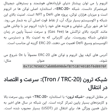
اتریوم را می توان پیشتاز دنیای قراردادهای هوشمند و بسترهای دیجیتال
غیرمتمرکز دانست. شبکه <
ERC-20
>، استاندارد اصلی توکن ها در اتریوم
است و میزبان هزاران توکن، پروژه های DeFi و NFT است. امنیت بالای این
شبکه و اکوسیستم بسیار بزرگ آن، از نقاط قوت اصلی آن به شمار می رود.
اما هر شهر بزرگی شلوغی و هزینه های خود را دارد؛ اتریوم نیز با چالش هایی
مانند کارمزد بالای تراکنش ها (Gas Fee) و سرعت نسبتاً پایین در زمان
شلوغی شبکه روبروست. برای کاربرانی که به امنیت بالا و دسترسی به
اکوسیستم وسیع DeFi اهمیت می دهند، ERC-20 گزینه ای مناسب است.
آدرس های کیف پول اتریوم و توکن های ERC-20 معمولاً با 0x شروع می
شوند. به عنوان مثال:
0x71C7656EC7ab88b098defB751B7401B5f6d8976F
شبکه ترون (Tron / TRC-20): سرعت و اقتصاد
در انتقال
در مقابل اتریوم، <
شبکه ترون
> با استاندارد <
TRC-20
> خود، روی سرعت بالا
و کارمزدهای بسیار پایین تمرکز کرده است. این شبکه در سال های اخیر به
دلیل همین ویژگی ها، برای انتقال تتر (USDT) بسیار محبوب شده است.