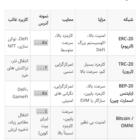
نمونه
شبکه
مزایا
معایب
کاربرد غالب
آدرس
امنیت بالا،
کارمزد بالا،
ERC-20
DeFi، توکن
اکوسیستم بزرگ
سرعت
0x...
(اتریوم)
سازی، NFT
DeFi
متوسط
انتقال تتر،
TRC-20
کارمزد بسیار
تمرکزگرایی
تراکنش های
T...
(ترون)
کم، سرعت بالا
نسبی
خرد
BEP-20
سرعت بالا،
تمرکزگرایی،
DeFi،
(بایننس
کارمزد پایین،
نگرانی های
0x...
GameFi
اسمارت چین)
سازگار با EVM
امنیتی
سرعت
1...
انتقال
Bitcoin /
پایین،
(برای
امنیت بی نظیر
مقادیر زیاد،
OMNI
کارمزد
بیت
ذخیره ارزش
نسبتاً بالا
کوین)