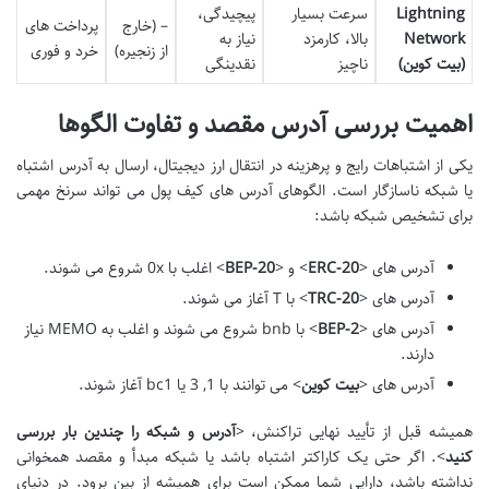
Lightning
سرعت بسیار
پیچیدگی،
– (خارج
پرداخت های
Network
بالا، کارمزد
نیاز به
از زنجیره)
خرد و فوری
(بیت کوین)
ناچیز
نقدینگی
اهمیت بررسی آدرس مقصد و تفاوت الگوها
یکی از اشتباهات رایج و پرهزینه در انتقال ارز دیجیتال، ارسال به آدرس اشتباه
یا شبکه ناسازگار است. الگوهای آدرس های کیف پول می تواند سرنخ مهمی
برای تشخیص شبکه باشد:
آدرس های <
ERC-20
> و <
BEP-20
> اغلب با 0x شروع می شوند.
آدرس های <
TRC-20
> با T آغاز می شوند.
آدرس های <
BEP-2
> با bnb شروع می شوند و اغلب به MEMO نیاز
دارند.
آدرس های <
بیت کوین
> می توانند با 1, 3 یا bc1 آغاز شوند.
همیشه قبل از تأیید نهایی تراکنش، <
آدرس و شبکه را چندین بار بررسی
کنید
>. اگر حتی یک کاراکتر اشتباه باشد یا شبکه مبدأ و مقصد همخوانی
نداشته باشد، دارایی شما ممکن است برای همیشه از بین برود. در دنیای