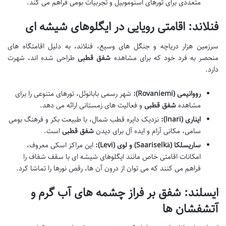
متعددی برای تورهای اسنوموبیل و تجربیات بومی فراهم می کند.
فنلاند: اقامتی رویایی در ایگلوهای شیشه ای
سرزمین هزار دریاچه و جنگل های وسیع، فنلاند، به دلیل اقامتگاه های
منحصر به فرد خود که برای مشاهده
شفق قطبی
طراحی شده اند، شهرت
دارد.
رووانیمی (Rovaniemi):
شهر رسمی بابانوئل، تورهای متنوعی را برای
مشاهده
شفق قطبی
و فعالیت های زمستانی ارائه می دهد.
ایناری (Inari):
نزدیک دایره قطب شمال، با طبیعت بکر و فرهنگ بومی
سامی، مکانی آرام و ایده آل برای دیدن
شفق قطبی
است.
ساریسلکا (Saariselkä) و لوی (Levi):
این مراکز اسکی معروف،
امکانات اقامتی خاص مانند ایگلوهای شیشه ای با سقف شفاف را
فراهم می کنند که می توان از درون آن ها، رقص نورها را تماشا کرد.
ایسلند: شفق بر فراز چشمه های آب گرم و
آتشفشان ها