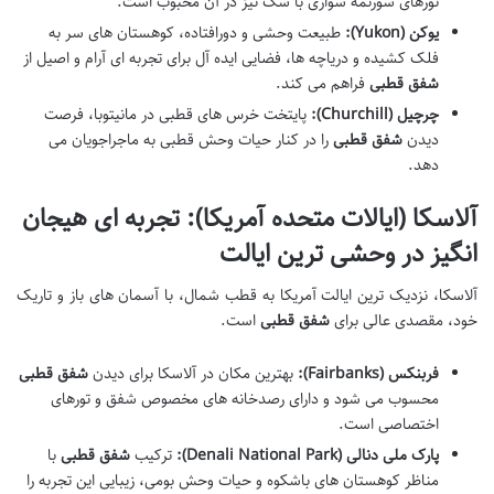
تورهای سورتمه سواری با سگ نیز در آن محبوب است.
یوکن (Yukon):
طبیعت وحشی و دورافتاده، کوهستان های سر به
فلک کشیده و دریاچه ها، فضایی ایده آل برای تجربه ای آرام و اصیل از
شفق قطبی
فراهم می کند.
چرچیل (Churchill):
پایتخت خرس های قطبی در مانیتوبا، فرصت
دیدن
شفق قطبی
را در کنار حیات وحش قطبی به ماجراجویان می
دهد.
آلاسکا (ایالات متحده آمریکا): تجربه ای هیجان
انگیز در وحشی ترین ایالت
آلاسکا، نزدیک ترین ایالت آمریکا به قطب شمال، با آسمان های باز و تاریک
خود، مقصدی عالی برای
شفق قطبی
است.
فربنکس (Fairbanks):
بهترین مکان در آلاسکا برای دیدن
شفق قطبی
محسوب می شود و دارای رصدخانه های مخصوص شفق و تورهای
اختصاصی است.
پارک ملی دنالی (Denali National Park):
ترکیب
شفق قطبی
با
مناظر کوهستان های باشکوه و حیات وحش بومی، زیبایی این تجربه را