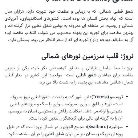
شفق قطبی شمالی، که به زیبایی و عظمت خود شهرت دارد، هزاران سال
است که الهام بخش انسان ها بوده است. کشورهای اسکاندیناوی، آمریکای
شمالی و روسیه، در منطقه ای معروف به بیضی شفق قطبی قرار گرفته اند و
بهترین مقاصد برای تجربه این پدیده محسوب می شوند. انتخاب مقصد ایده
آل به سلیقه، بودجه و نوع تجربه ای که از سفر انتظار می رود، بستگی دارد.
نروژ: قلب سرزمین نورهای شمالی
نروژ با خط ساحلی طولانی و مناطق کوهستانی بکر خود، یکی از برترین
مقاصد برای تماشای
شفق قطبی
است. موقعیت این کشور در مدار قطب
شمال، شانس مشاهده این پدیده را به شدت بالا می برد.
ترومسو (Tromsø):
این شهر که به پایتخت شفق قطبی نروژ معروف
است، تورهای قایق سواری، سورتمه سواری با سگ و موزه های قطبی
متنوعی را ارائه می دهد. امکانات رفاهی و دسترسی آسان به ترومسو،
آن را به گزینه ای عالی برای گردشگران تبدیل کرده است.
سوالبارد (Svalbard):
مجمع الجزایری در شمال نروژ است که در طول
روزهای تاریک زمستان نیز می توان
شفق قطبی
را در آن مشاهده کرد.