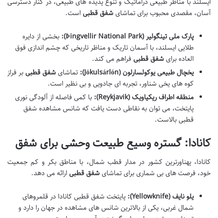
ایسلند با مناظر طبیعی دراماتیک و تنوع پدیده های طبیعی، در کنار دسترسی
آسان، مقصدی محبوب برای تماشای
شفق قطبی
است.
پارک ملی تینگولیر (Þingvellir National Park):
بخشی از دایره
طلایی ایسلند، با آسمان تاریک و مناظر تاریخی که چشم اندازی فوق
العاده برای
شفق قطبی
فراهم می کند.
یخچال طبیعی یوکولسارلون (Jökulsárlón):
تماشای
شفق قطبی
بر فراز
کوه های یخی شناور، تجربه ای جادویی و بی نظیر است.
منطقه اطراف ریکیاویک (Reykjavik):
با کمی فاصله از آلودگی نوری
پایتخت، می توان به نقاطی دست یافت که شانس مشاهده شفق
قطبی بالاست.
کانادا: گستره وسیع طبیعت وحشی برای شفق
کانادا، پهناورترین کشور در مدار قطب شمال، با مناطق بکر و کم جمعیت
خود، فرصت های بی شماری برای تماشای
شفق قطبی
ارائه می دهد.
یلو نایف (Yellowknife):
پایتخت شفق قطبی کانادا در قلمروهای
شمال غربی، یکی از بالاترین شانس های مشاهده در جهان را دارد و