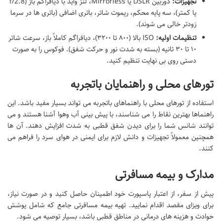
تجهیزات:
دوربین DSLR یا Mirrorless، لنز واید با دیافراگم باز (f/2.8
یا کمتر)، سه پایه محکم، ریموت شاتر، باتری اضافی (باتری ها در سرما
زودتر خالی می شوند).
تنظیمات اولیه:
ISO بالا (۸۰۰ تا ۳۲۰۰)، دیافراگم کاملاً باز، سرعت شاتر
۱۰ تا ۳۰ ثانیه (بسته به شدت نور و حرکت شفق). فوکوس را به صورت
دستی روی بی نهایت تنظیم کنید.
تورهای محلی و راهنمایان باتجربه
استفاده از تورهای محلی با راهنماهای باتجربه می تواند بسیار مفید باشد. این
راهنماها بهترین نقاط را می شناسند، با پیش بینی آب وهوا آشنا هستند و می
توانند شانس شما را برای دیدن شفق قطبی به شدت افزایش دهند. آن ها
همچنین معمولاً تجهیزات و دانش لازم برای ایمنی در هوای سرد را فراهم می
کنند.
مدارک و بیمه مسافرتی
پیش از سفر، از اعتبار پاسپورت خود اطمینان حاصل کنید و در صورت نیاز،
برای ویزای مقصد اقدام نمایید. تهیه بیمه مسافرتی جامع که شامل پوشش
حوادث و هزینه های درمانی در مناطق قطبی باشد، بسیار توصیه می شود.