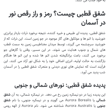
به خود جذب می کنند.
شفق قطبی چیست؟ رمز و راز رقص نور
در آسمان
شفق قطبی، پدیده ای طبیعی و خیره کننده، نتیجه برخورد ذرات باردار پرانرژی
خورشید با اتم ها و مولکول های گاز موجود در جو زمین است. این ذرات که از
خورشید سرچشمه می گیرند، توسط میدان مغناطیسی زمین به سمت قطب
های شمال و جنوب هدایت می شوند. در این مسیر، وقتی با گازهای جو
برخورد می کنند، باعث برانگیخته شدن اتم ها شده و این اتم ها هنگام
بازگشت به حالت اولیه، انرژی اضافی خود را به شکل نور آزاد می کنند. این
فرآیند است که نمایش های نوری دیدنی و متحرک شفق قطبی را در آسمان
شب پدید می آورد.
پدیده شفق قطبی: نورهای شمالی و جنوبی
این پدیده زیبا در دو نیمکره زمین رخ می دهد. در نیمکره شمالی، به آن
شفق
شمالی
یا Aurora Borealis می گویند و در نیمکره جنوبی، با نام
شفق
جنوبی
یا Aurora Australis شناخته می شود. نام Aurora از الهه رومی