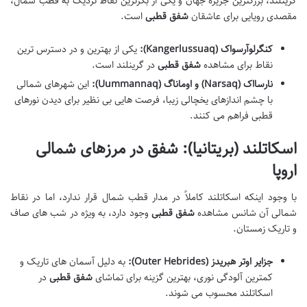
گرینلند، بزرگترین جزیره جهان و یکی از بکرترین نقاط نزدیک به قطب شمال،
مقصدی رویایی برای عاشقان
شفق قطبی
است.
کنگرلوآرسواک (Kangerlussuaq):
یکی از بهترین و در دسترس ترین
نقاط برای مشاهده
شفق قطبی
در گرینلند است.
نارسااک (Narsaq) و اوماناگ (Uummannaq):
این شهرهای شمالی
با چشم اندازهای یخچالی زیبا، فرصت هایی بی نظیر برای دیدن نورهای
قطبی فراهم می کنند.
اسکاتلند (بریتانیا): شفق در مرزهای شمالی
اروپا
با وجود اینکه اسکاتلند کاملاً در مدار قطب شمال قرار ندارد، اما در نقاط
شمالی آن شانس مشاهده
شفق قطبی
وجود دارد، به ویژه در شب های صاف
و تاریک زمستان.
جزایر اوتر هبریدز (Outer Hebrides):
به دلیل آسمان های تاریک و
کمترین آلودگی نوری، بهترین گزینه برای تماشای
شفق قطبی
در
اسکاتلند محسوب می شوند.