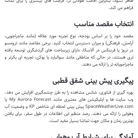
ظاهر نشود، بنابراین اقامت طولانی تر، فرصت های بیشتری را برای تماشا
فراهم می کند.
انتخاب مقصد مناسب
مقصد خود را بر اساس بودجه، نوع تجربه مورد علاقه (مانند ماجراجویی،
آرامش، فرهنگی) و میزان دسترسی انتخاب کنید. برخی مقاصد مانند ترومسو
در نروژ یا فربنکس در آلاسکا، دارای زیرساخت های گردشگری توسعه یافته
تری هستند، در حالی که مناطقی مانند سوالبارد یا یوکن، تجربه ای بکرتر و
ماجراجویانه تر را ارائه می دهند.
پیگیری پیش بینی شفق قطبی
بهره گیری از فناوری، شانس مشاهده را به طرز چشمگیری افزایش می دهد.
وب سایت ها و اپلیکیشن های معتبری مانند My Aurora Forecast یا
SpaceWeatherLive.com پیش بینی لحظه ای شاخص KP و وضعیت آب
وهوایی را ارائه می دهند. رصد منظم این اطلاعات در طول سفر، برای یافتن
بهترین زمان و مکان جهت تماشا بسیار مفید است.
آمادگی برای شرایط آب وهوایی