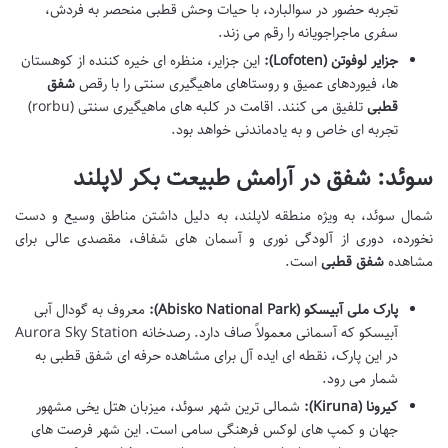
تجربه حضور در سوالبارد، با حیات وحش قطبی منحصر به فردش،
سفری ماجراجویانه را رقم می زند.
جزایر لوفوتن (Lofoten):
این جزایر، منظره ای خیره کننده از کوهستان
ها، فیوردهای عمیق و روستاهای ماهیگیری سنتی را با رقص
شفق
قطبی
تلفیق می کنند. اقامت در کلبه های ماهیگیری سنتی (rorbu)
تجربه ای خاص و به یادماندنی خواهد بود.
سوئد: شفق در آرامش طبیعت بکر لاپلند
شمال سوئد، به ویژه منطقه لاپلند، به دلیل داشتن مناطق وسیع و دست
نخورده، دوری از آلودگی نوری و آسمان های شفاف، مقصدی عالی برای
مشاهده
شفق قطبی
است.
پارک ملی آبیسکو (Abisko National Park):
معروف به گودال آبی
آبیسکو که آسمانی معمولاً صاف دارد. رصدخانه Aurora Sky Station
در این پارک، نقطه ای ایده آل برای مشاهده حرفه ای شفق قطبی به
شمار می رود.
کیرونا (Kiruna):
شمالی ترین شهر سوئد، میزبان هتل یخی مشهور
جهان و کمپ های لوکس فرهنگی سامی است. این شهر فرصت های