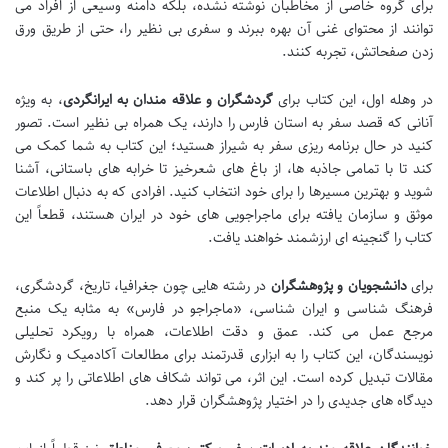
برای گروه خاصی از مخاطبان نوشته نشده، بلکه دامنه وسیعی از افراد می
توانند از محتوای غنی آن بهره ببرند و سفری بی نظیر را، حتی از طریق ورق
زدن صفحاتش، تجربه کنند.
در وهله اول، این کتاب برای
گردشگران و علاقه مندان به ایرانگردی
، به ویژه
آنانی که قصد سفر به استان فارس را دارند، یک همراه بی نظیر است. تصور
کنید در حال برنامه ریزی سفر به شیراز هستید؛ این کتاب به شما کمک می
کند تا با تمامی جاذبه ها، از باغ های شعرخیز تا خرابه های باستانی، آشنا
شوید و بهترین مسیرها را برای خود انتخاب کنید. افرادی که به دنبال اطلاعات
موثق و سازمان یافته برای ماجراجویی های خود در ایران هستند، قطعاً این
کتاب را گنجینه ای ارزشمند خواهند یافت.
برای
دانشجویان و پژوهشگران
در رشته هایی چون جغرافیا، تاریخ، گردشگری،
فرهنگ شناسی و ایران شناسی، «ماجراجو در فارس» به مثابه یک منبع
مرجع عمل می کند. عمق و دقت اطلاعات، همراه با رویکرد تحلیلی
نویسندگان، این کتاب را به ابزاری قدرتمند برای مطالعات آکادمیک و نگارش
مقالات تبدیل کرده است. این اثر، می تواند شکاف های اطلاعاتی را پر کند و
دیدگاه های جدیدی را در اختیار پژوهشگران قرار دهد.