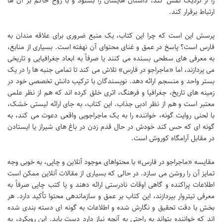
را از نزدیک لمس کند، داستان هایشان را بشنود و با روح حاکم بر آن ها
ارتباط برقرار کند.
پرسش این است که چرا این کتاب، یک منبع ضروری برای علاقه مندان به
فارس است؟ پاسخ در عمق و غنای محتوای آن نهفته است. بسیاری از منابع،
به معرفی های سطحی بسنده می کنند یا صرفاً به ابعاد جغرافیایی و تاریخی
می پردازند، اما «ماجراجو در فارس» تلاش می کند تا تمامی جنبه ها را در یک
بستر واحد و منسجم ارائه دهد. نویسندگان با ترکیب دانش تخصصی خود در
زمینه های تاریخ، جغرافیا و فرهنگ، اثری خلق کرده اند که هم از نظر علمی
معتبر است و هم از نظر ادبی جذاب. این کتاب، به جای ارائه لیستی خشک،
با لحنی روایت گونه، خواننده را به یک ماجراجویی واقعی دعوت می کند، به
گونه ای که حس کند خودش در حال قدم زدن در باغ های شیراز یا ایستادن
در مقابل آرامگاه کوروش است.
مقایسه «ماجراجو در فارس» با محتواهای موجود آنلاین و چاپی، به خوبی وجه
تمایز آن را روشن می سازد. در حالی که بسیاری از مقالات آنلاین ممکن است
اطلاعات پراکنده و گاهی اوقات نادرستی ارائه دهند و یا کتب چاپی صرفاً به
معرفی تیتروار بپردازند، این کتاب بر عمق و سازماندهی محتوا تأکید دارد. هر
بخش با دقت تحقیق و نگارش شده و اطلاعات به گونه ای دسته بندی شده
اند که خواننده بتواند به راحتی به آنچه نیاز دارد دست یابد. این رویکرد، به