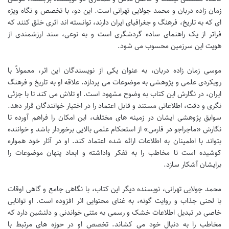
زمان زاده دربان و محمد جولایی تهرانی است. این دو، با تخصص و نگاه ویژه
ای که به تاریخ، فرهنگ و جغرافیای ایران دارند، توانسته اند اثری خلق کنند که
فراتر از یک راهنمای ساده گردشگری است و به نوعی، سند ارزشمندی از
هویت این سرزمین محسوب می شود.
موسی زمان زاده دربان، به عنوان یکی از نویسندگان این اثر، معمولاً با
رویکردی علمی و پژوهشی به موضوعات می پردازد. علاقه او به تاریخ و فرهنگ
ایران، در نگارش این کتاب به وضوح مشهود است. او تلاش می کند تا با جزئی
نگری و دقت، اطلاعاتی مستند و قابل اعتماد را در اختیار خوانندگان قرار دهد.
سوابق پژوهشی ایشان در زمینه های مختلف، این امکان را فراهم آورده تا
نگارش «ماجراجو در فارس» از استحکام علمی بالایی برخوردار باشد و خواننده
بتواند با اطمینان به اطلاعات ارائه شده اعتماد کند. او در آثار خود همواره
کوشیده است تا مخاطب را به تفکر واداشته و ابعاد پنهان موضوعات را
برایشان آشکار سازد.
محمد جولایی تهرانی، نویسنده دیگر این کتاب، با نگاهی جامع و گاهی اوقات
با لحنی جذاب و روایت گونه، به غنای محتوایی اثر افزوده است. او توانایی
خاصی در تبدیل اطلاعات خشک و رسمی به متنی خواندنی و دلنشین دارد که
مخاطب را به دنبال خود می کشاند. تخصص او در حوزه های مرتبط با