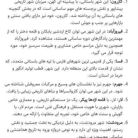
کازرون:
این شهر باستانی، با پیشینه ای کهن، میزبان شهر تاریخی
بیشاپور و نقش برجسته های مهم ساسانی است که در بخش گنجینه
های باستانی به آن پرداخته شد. کازرون، خود نیز دارای بافتی سنتی و
بازارهایی پر جنب و جوش است.
فیروزآباد:
در این شهر می توان کاخ اردشیر بابکان و قلعه دختر را که از
مهمترین یادگارهای دوره ساسانی هستند، مشاهده کرد. فیروزآباد
همچنین به دلیل مراسم خاص عشایری و طبیعت سرسبز خود، مورد
توجه قرار می گیرد.
فسا:
یکی از قدیمی ترین شهرهای فارس با تپه های باستانی متعدد، که
نشان از قدمت بالای این منطقه دارد. این شهر، قطب تولید انگور و
خرما در استان است.
جهرم:
جهرم نیز با نخلستان های وسیع و مرکبات معروفش شناخته می
شود. در این شهر می توان کاروانسراها و بناهای تاریخی زیبایی را یافت.
لار:
لار، با
قلعه اژدها پیکر
، یک دژ مستحکم تاریخی، و معماری خاص
بازارش، شهری با هویت مستقل و فرهنگی غنی است. مردم لار، با
گویش و سنت های خاص خود، تجربه ای متفاوت را ارائه می دهند.
مرودشت:
شهر مرودشت، به دلیل نزدیکی به تخت جمشید و نقش
رستم، اهمیت ویژه ای دارد و به نوعی دروازه ورود به تاریخ هخامنشی و
ساسانی محسوب می شود.