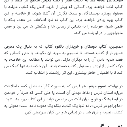
خوانندگان علاقه مند به ادبیات سفر و کتب معرفی مناطق
نیز قطعاً از این
کتاب لذت خواهند برد. کسانی که پیش از خرید کامل یک کتاب، مایلند با
محتوا، رویکرد نویسندگان و سبک نگارش آن آشنا شوند، از خلاصه ی این
کتاب بهره زیادی خواهند برد. این کتاب نه تنها اطلاعات می دهد، بلکه با
قلمی شیوا، خواننده را به دنیایی از زیبایی ها و شگفتی ها می برد و حس
ماجراجویی را در او زنده می کند.
همچنین،
کتاب دوستان و خریداران بالقوه کتاب
که به دنبال یک معرفی
عمیق تر از کتاب هستند تا تصمیم به خرید آن بگیرند، یا حتی کسانی که
قصد هدیه دادن آن را به دیگران دارند، می توانند با مطالعه این خلاصه، به
درک کاملی از ارزش و محتوای کتاب دست یابند. این خلاصه به آنها کمک می
کند تا با اطمینان خاطر بیشتری، این اثر ارزشمند را انتخاب کنند.
در نهایت،
عموم مردم
، هر فردی که به صورت گذرا به دنبال کسب اطلاعات
درباره استان فارس و نقاط دیدنی آن است، یا حتی کسی که صرفاً از خواندن
درباره فرهنگ و تاریخ ایران لذت می برد، می تواند از این کتاب بهره مند شود.
«ماجراجو در فارس»، نه تنها یک کتاب، بلکه یک دعوت نامه است؛ دعوتی به
کشف، تجربه و غرق شدن در زیبایی های بی کران سرزمینی کهن.