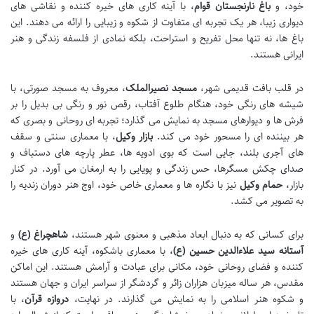
خود، و
باغ نارنجستان قوام
، با آینه کاری های خیره کننده و نقاشی های
دیواری زیبا، هر یک تجربه ای متفاوت از شکوه و زیبایی را ارائه می دهند. این
باغ ها، نه تنها محل تفریح و استراحت، بلکه نمادی از فلسفه زندگی و هنر
ایرانی هستند.
در قلب بافت قدیمی شهر،
مسجد نصیرالملک
، معروف به مسجد صورتی، با
شیشه های رنگی خود، هنگام طلوع آفتاب، رقص نور و رنگی بی بدیل را بر
فرش ها و دیوارهای مسجد به نمایش می گذارد؛ تجربه ای روحانی و بصری که
هر بیننده ای را مسحور خود می کند.
بازار وکیل
، با معماری سنتی و سقف
های آجری بلند، جایی است که بوی ادویه ها، عطر پارچه های دستباف و
صدای چکش مسگرها، حس زندگی و پویایی را به ارمغان می آورد. در کنار
بازار،
حمام وکیل
نیز با نگاره ها و معماری خاص خود، اوج هنر دوران زندیه را
به تصویر می کشد.
برای کسانی که به دنبال ابعاد مذهبی و معنوی شهر هستند،
شاهچراغ (ع)
و
آستانه سید علاءالدین حسین (ع)
، با معماری باشکوه، آینه کاری های خیره
کننده و فضای روحانی خود، مکانی برای عبادت و آرامش هستند. این اماکن
مقدس، هر ساله میزبان هزاران زائر و گردشگر از سراسر ایران و جهان هستند
و شکوه هنر اسلامی را به نمایش می گذارند. در نهایت،
دروازه قرآن
، با