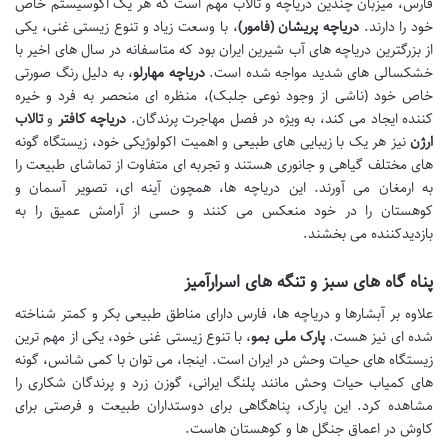
فارس، میزبان چندین دریاچه و تالاب مهم است که هر یک اکوسیستم خاص
خود را دارند.
دریاچه پریشان (فامور)
، با وسعت زیاد و تنوع زیستی غنی، یکی
از بزرگترین دریاچه های آب شیرین ایران بود که متاسفانه در سال های اخیر با
خشکسالی های شدید مواجه شده است.
دریاچه مهارلو
، به دلیل رنگ صورتی
خاص خود (ناشی از وجود نوعی جلبک)، منظره ای منحصر به فرد و خیره
کننده ایجاد می کند، به ویژه در فصل مهاجرت پرندگان.
دریاچه کافتر
و
تالاب
ارژن
نیز هر یک با زیبایی های طبیعی و اهمیت اکولوژیکی خود، زیستگاه گونه
های مختلف گیاهی و جانوری هستند و تجربه ای متفاوت از تماشای طبیعت را
به ارمغان می آورند. این دریاچه ها، همچون آینه ای، تصویر آسمان و
کوهستان را در خود منعکس می کنند و حسی از آرامش عمیق را به
بازدیدکننده می بخشند.
پناه گاه های سبز و تنگه های اسرارآمیز
علاوه بر آبشارها و دریاچه ها، فارس دارای مناطق طبیعی بکر و کمتر شناخته
شده ای نیز هست.
پارک ملی بمو
، با تنوع زیستی غنی خود، یکی از مهم ترین
زیستگاه های حیات وحش در ایران است. اینجا، می توان با کمی شانس، گونه
های کمیاب حیات وحش مانند پلنگ ایرانی، گوزن زرد و پرندگان شکاری را
مشاهده کرد. این پارک، پناهگاهی برای دوستداران طبیعت و فرصتی برای
کاوش در اعماق جنگل ها و کوهستان هاست.