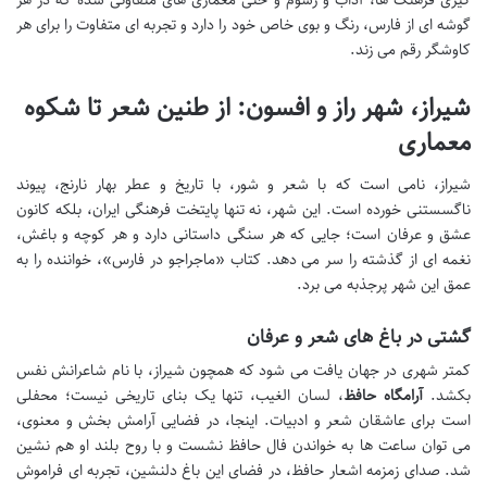
گیری فرهنگ ها، آداب و رسوم و حتی معماری های متفاوتی شده که در هر
گوشه ای از فارس، رنگ و بوی خاص خود را دارد و تجربه ای متفاوت را برای هر
کاوشگر رقم می زند.
شیراز، شهر راز و افسون: از طنین شعر تا شکوه
معماری
شیراز، نامی است که با شعر و شور، با تاریخ و عطر بهار نارنج، پیوند
ناگسستنی خورده است. این شهر، نه تنها پایتخت فرهنگی ایران، بلکه کانون
عشق و عرفان است؛ جایی که هر سنگی داستانی دارد و هر کوچه و باغش،
نغمه ای از گذشته را سر می دهد. کتاب «ماجراجو در فارس»، خواننده را به
عمق این شهر پرجذبه می برد.
گشتی در باغ های شعر و عرفان
کمتر شهری در جهان یافت می شود که همچون شیراز، با نام شاعرانش نفس
بکشد.
آرامگاه حافظ
، لسان الغیب، تنها یک بنای تاریخی نیست؛ محفلی
است برای عاشقان شعر و ادبیات. اینجا، در فضایی آرامش بخش و معنوی،
می توان ساعت ها به خواندن فال حافظ نشست و با روح بلند او هم نشین
شد. صدای زمزمه اشعار حافظ، در فضای این باغ دلنشین، تجربه ای فراموش