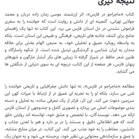
نتیجه گیری
کتاب «ماجراجو در فارس»، اثر ارزشمند موسی زمان زاده دربان و محمد
جولایی تهرانی، گنجینه ای از دانش و روایت است که خواننده را به سفری
فراموش نشدنی در دل استان فارس می برد. این کتاب نه تنها یک راهنمای
جامع برای کشف جاذبه های تاریخی، فرهنگی و طبیعی این استان است، بلکه
به واسطه رویکرد عمیق و تحلیلی خود، به منبعی الهام بخش برای علاقه
مندان به ایران شناسی و گردشگری تبدیل شده است. از شکوه پاسارگاد و
طنین شعر حافظ در شیراز گرفته تا زیبایی های بکر آبشار مارگون و شهرهای
پنهان فارس، هر صفحه از این کتاب، دریچه ای به سوی دنیایی از شگفتی ها
می گشاید.
مطالعه «ماجراجو در فارس»، نه تنها دانش جغرافیایی و تاریخی خواننده را
غنی می سازد، بلکه او را به تجربه ای عمیق تر از ارتباط با میراث کهن این
سرزمین دعوت می کند. این اثر، فراتر از یک معرفی ساده، به تحلیل و دسته
بندی موضوعات اصلی می پردازد و تصویری کامل و چندوجهی از استان فارس
ارائه می دهد. نویسندگان، با تخصص و عشق خود، توانسته اند روایتی خلق
کنند که هم اطلاعاتی دقیق و مستند را در بر دارد و هم با لحنی جذاب و
دلنشین، مخاطب را به خود جذب می کند. این کتاب، در میان منابع مشابه،
با عمق و سازماندهی محتوایی بی نظیر خود، برجسته می شود و به عنوان یک