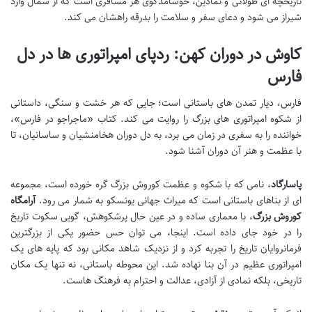
تاریخچه ای طولانی و نمادین، خوشامدگوی هر مسافری است که از شمال وارد
شیراز می شود و دعای سفر و سلامت را بدرقه راهشان می کند.
کاوش در دوران کهن: ردپای امپراتوری ها در دل
فارس
فارس، دیار تمدن های باستانی است؛ جایی که هر خشت و سنگی، داستانی
از شکوه امپراتوری های بزرگ را روایت می کند. کتاب «ماجراجو در فارس»،
خواننده را به سفری در زمان می برد، به دل دوران هخامنشیان و ساسانیان، تا
با عظمت و هنر آن دوران آشنا شود.
پاسارگاد
، نامی که با شکوه و عظمت کوروش بزرگ گره خورده است، مجموعه
ای از بناهای باستانی است که میراث جهانی یونسکو به شمار می رود.
آرامگاه
کوروش بزرگ
، با معماری ساده و در عین حال پرشکوهش، گویی سکوت تاریخ
را در خود جای داده است. اینجا، می توان حس حضور یکی از بزرگترین
فرمانروایان تاریخ را تجربه کرد و از نزدیک شاهد مکانی بود که پایه های یک
امپراتوری عظیم در آن بنا نهاده شد. این محوطه باستانی، نه تنها یک مکان
تاریخی، بلکه نمادی از آزادی، عدالت و احترام به فرهنگ هاست.