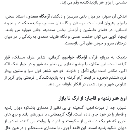
نشدنی را برای هر بازدیدکننده رقم می زند.
اندکی آن سوتر، در میان باغی سرسبز و دلگشا،
آرامگاه سعدی
، استاد سخن،
پذیرای رهروان ادب است. بوستان و گلستان سعدی، چکیده حکمت و تجربه
انسانی، در فضای دلنشین و آرامش بخش سعدیه، جانی دوباره می یابند.
اینجا، گویی می توان حکمت عملی و نگاه ظریف سعدی به زندگی را در میان
درختان سرو و حوض های آبی بازجست.
نزدیک به دروازه قرآن،
آرامگاه خواجوی کرمانی
، شاعر عارف مسلک، قرار
گرفته است. این مکان، با چشم اندازی بی نظیر به شهر و در جوار تنگ الله
اکبر، مکانی است برای تأمل و خلوت. خواجو، شاعر غزل سرا و مثنوی پرداز
قرن هشتم هجری، در اینجا آرام گرفته و به بازدیدکنندگان فرصتی برای گریز از
شلوغی شهر و غرق شدن در افکار عارفانه می دهد.
اوج هنر زندیه و قاجار: از ارگ تا بازار
شیراز، جدا از میراث ادبی، گنجینه ای بی نظیر از معماری باشکوه دوران زندیه
و قاجار را در خود جای داده است.
ارگ کریمخانی
، با دیوارهای بلند و برج های
آجری که هر یک داستانی از حکومت و قدرت را روایت می کنند، نمادی از
دوران شکوه زندیه است. این قلعه آجری، با معماری مستحکم و در عین حال