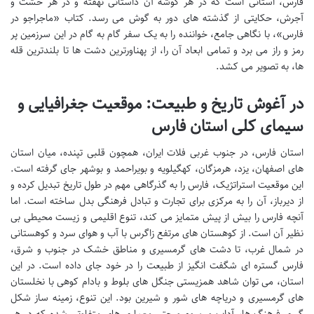
فارس، استانی است که در هر گوشه آن داستانی نهفته و در هر خشت و
آجرش، حکایتی از گذشته های دور به گوش می رسد. کتاب «ماجراجو در
فارس»، با نگاهی جامع، خواننده را به یک سفر گام به گام در این سرزمین پر
رمز و راز می برد و تمامی ابعاد آن را، از پهناورترین دشت ها تا بلندترین قله
ها، به تصویر می کشد.
در آغوش تاریخ و طبیعت: موقعیت جغرافیایی و
سیمای کلی استان فارس
استان فارس، در جنوب غربی فلات ایران، همچون قلبی تپنده، میان استان
های اصفهان، یزد، هرمزگان، کهگیلویه و بویراحمد و بوشهر جای گرفته است.
این موقعیت استراتژیک، فارس را به گذرگاهی مهم در طول تاریخ تبدیل کرده و
از دیرباز، آن را به مرکزی برای تجارت و تبادل فرهنگی بدل ساخته است. اما
آنچه فارس را بیش از پیش متمایز می کند، تنوع اقلیمی و زیست محیطی بی
نظیر آن است. از کوهستان های مرتفع زاگرس با آب و هوای سرد و کوهستانی
در شمال غرب، تا دشت های گرمسیری و مناطق خشک در جنوب و شرق،
فارس گستره ای شگفت انگیز از طبیعت را در خود جای داده است. در این
استان، می توان شاهد همزیستی جنگل های بلوط و بادام کوهی با نخلستان
های گرمسیری و دریاچه های شور و شیرین بود. این تنوع، زمینه ساز شکل