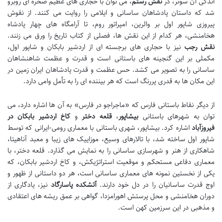
اندکی آن سوتر، در
نقش رستم
، می توان با حجاری های عظیم صخره ای روبرو
شد که داستان پادشاهان ساسانی و ایلامی را روایت می کنند. از نقوش
پیروزی شاپور اول بر والرین، امپراتور روم، تا آرامگاه های چهار پادشاه
هخامنشی، هر کدام از این نقش ها، فصلی از کتاب تاریخ را ورق می زنند.
نقش رجب
نیز با حجاری های برجسته ای از اردشیر بابکان و شاپور اول،
مکملی بر این گنجینه های باستانی است و قدرت و عظمت شاهنشاهان
ساسانی را به تصویر می کشد. حس عظمت و قدرت پادشاهان ایران زمین در
این مکان ها به قدری پررنگ است که هر بیننده ای را به تأمل وامی دارد.
از دیگر نقاط باستانی فارس که «ماجراجو در فارس» به آن ها اشاره دارد، می
توان به شهرهای باستانی
بیشاپور
،
قلعه دختر
و
کاخ اردشیر بابکان در
فیروزآباد
اشاره کرد. بیشاپور، شهری باستانی با معماری رومی-ایرانی که توسط
شاپور اول ساخته شد، با تالارهای وسیع، موزاییک های زیبا و معبد آناهیتا،
شاهکاری از هنر و شهرسازی ساسانی را به نمایش می گذارد. قلعه دختر، با
معماری دفاعی مستحکم و موقعیت استراتژیکش، و کاخ اردشیر بابکان، که
یکی از نخستین نمونه های معماری ساسانی است، هر دو داستانی از ظهور و
اوج قدرت ساسانیان را در دل خود دارند.
آتشکده پاسارگاد
نیز، یادگاری از
دوران هخامنشی و محل پرستش اهورامزدا، گواهی بر عمق ریشه های اعتقادی
و مذهبی در این سرزمین کهن است.