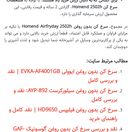
برای کسانی که به دنبال ارزش خرید بالا هستند:
با توجه به
مشخصات
سرخ کن Homend 2502h
، گارانتی 2 ساله و قیمت رقابتی، این
محصول ارزش سرمایه گذاری را دارد.
در مجموع،
سرخ کن بدون روغن Homend Airfryday 2502h
با تکیه بر
مزایای فراوان و عملکرد قابل اعتماد، قطعاً ارزش خرید بالایی دارد و می تواند
به یکی از پرکاربردترین وسایل در آشپزخانه شما تبدیل شود و لذت آشپزی را
دوچندان کند.
مطالب مرتبط سایت:
سرخ کن بدون روغن ایوولی EVKA-AF4001GB | نقد
و بررسی کامل
سرخ کن بدون روغن سیلورکرست AYP-892: نقد و
بررسی کامل
سرخ کن بدون روغن فیلیپس HD9650 | نقد کامل و
راهنمای خرید
نقد و بررسی سرخ کن بدون روغن گوسونیک GAF-