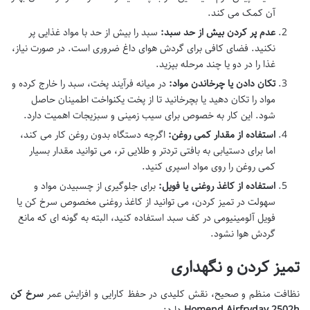
آن کمک می کند.
عدم پر کردن بیش از حد سبد:
سبد را بیش از حد با مواد غذایی پر
نکنید. فضای کافی برای گردش هوای داغ ضروری است. در صورت نیاز،
غذا را در دو یا چند مرحله بپزید.
تکان دادن یا چرخاندن مواد:
در میانه فرآیند پخت، سبد را خارج کرده و
مواد را تکان دهید یا بچرخانید تا از پخت یکنواخت اطمینان حاصل
شود. این کار به خصوص برای سیب زمینی و سبزیجات اهمیت دارد.
استفاده از مقدار کمی روغن:
اگرچه دستگاه بدون روغن کار می کند،
اما برای دستیابی به بافتی تردتر و طلایی تر، می توانید مقدار بسیار
کمی روغن را روی مواد اسپری کنید.
استفاده از کاغذ روغنی یا فویل:
برای جلوگیری از چسبیدن مواد و
سهولت در تمیز کردن، می توانید از کاغذ روغنی مخصوص سرخ کن یا
فویل آلومینیومی در کف سبد استفاده کنید، البته به گونه ای که مانع
گردش هوا نشود.
تمیز کردن و نگهداری
نظافت منظم و صحیح، نقش کلیدی در حفظ کارایی و افزایش عمر
سرخ کن
Homend Airfryday 2502h
دارد: