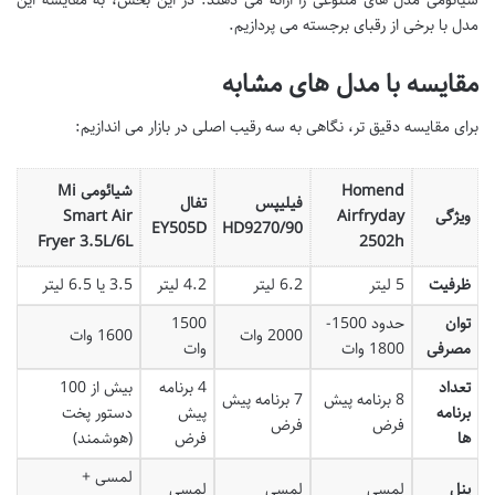
شیائومی مدل های متنوعی را ارائه می دهند. در این بخش، به مقایسه این
مدل با برخی از رقبای برجسته می پردازیم.
مقایسه با مدل های مشابه
برای مقایسه دقیق تر، نگاهی به سه رقیب اصلی در بازار می اندازیم:
Homend
شیائومی Mi
فیلیپس
تفال
ویژگی
Airfryday
Smart Air
EY505D
HD9270/90
Fryer 3.5L/6L
2502h
ظرفیت
5 لیتر
6.2 لیتر
4.2 لیتر
3.5 یا 6.5 لیتر
توان
حدود 1500-
1500
2000 وات
1600 وات
مصرفی
1800 وات
وات
تعداد
4 برنامه
بیش از 100
8 برنامه پیش
7 برنامه پیش
برنامه
پیش
دستور پخت
فرض
فرض
ها
فرض
(هوشمند)
لمسی +
پنل
لمسی
لمسی
لمسی