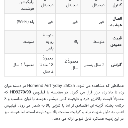
اپلیکیشن
کنترل
دیجیتال
دیجیتال
دیجیتال
هوشمند
اتصال
خیر
خیر
خیر
بله (Wi-Fi)
هوشمند
متوسط
قیمت
متوسط
بالا
رو به
متوسط
حدودی
پایین
معمولاً
معمولاً 2
گارانتی
2 سال رسمی
18 ماه تا
معمولاً 1 سال
سال
2 سال
همانطور که مشاهده می شود، Homend Airfryday 2502h در دسته میان
رده تا بالا رده بازار قرار می گیرد. در مقایسه با
فیلیپس HD9270/90
که
معمولاً قیمت بالاتری دارد و ظرفیت کمی بیشتر، هومند با توان مناسب و 8
برنامه پخت، گزینه ای اقتصادی تر اما با کارایی بالا به شمار می رود. فیلیپس
اغلب به دلیل شهرت برند و کیفیت ساخت بالا مورد توجه است، اما هومند نیز
در این زمینه عملکرد قابل قبولی ارائه می دهد.