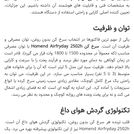
به مشخصات فنی و قابلیت های هوشمند آن داشته باشیم. این جزئیات،
تعیین کننده اصلی کارایی و راحتی استفاده از دستگاه هستند.
توان و ظرفیت
یکی از مهم ترین فاکتورها در انتخاب سرخ کن بدون روغن، توان مصرفی و
ظرفیت آن است.
سرخ کن Homend Airfryday 2502h
با توان مصرفی
مناسب (که معمولاً در محدوده 1500 تا 1800 وات قرار می گیرد)، قادر است
در زمان کوتاهی به دمای مورد نظر برسد و فرآیند پخت را با سرعت و کارایی
بالا انجام دهد. ظرفیت سبد این مدل 5 لیتر است که آن را برای خانواده های
متوسط (3 تا 5 نفر) بسیار مناسب می سازد. در این ظرفیت، می توان به
راحتی یک مرغ کامل کوچک، مقادیر زیادی سیب زمینی سرخ کرده یا انواع
سبزیجات را آماده کرد. این اندازه به گونه ای است که نه فضای زیادی اشغال
می کند و نه برای پخت وعده های روزانه کوچک و محدود به نظر می رسد.
تکنولوژی گردش هوای داغ
قلب تپنده هر سرخ کن بدون روغن، تکنولوژی گردش هوای داغ آن است.
Homend Airfryday 2502h نیز از این تکنولوژی پیشرفته بهره می برد. یک