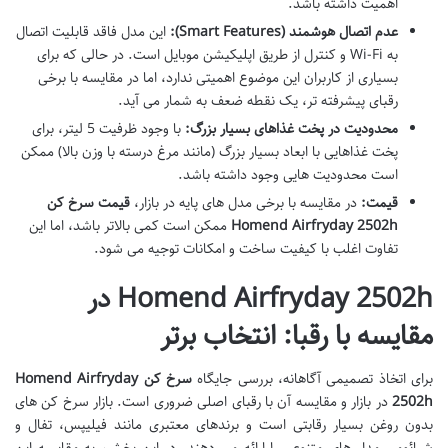
اهمیت داشته باشد.
عدم اتصال هوشمند (Smart Features):
این مدل فاقد قابلیت اتصال
به Wi-Fi و کنترل از طریق اپلیکیشن موبایل است. در حالی که برای
بسیاری از کاربران این موضوع اهمیتی ندارد، اما در مقایسه با برخی
رقبای پیشرفته تر، یک نقطه ضعف به شمار می آید.
محدودیت در پخت غذاهای بسیار بزرگ:
با وجود ظرفیت 5 لیتر، برای
پخت غذاهایی با ابعاد بسیار بزرگ (مانند مرغ درسته با وزن بالا) ممکن
است محدودیت هایی وجود داشته باشد.
قیمت:
در مقایسه با برخی مدل های پایه در بازار،
قیمت سرخ کن
Homend Airfryday 2502h
ممکن است کمی بالاتر باشد، اما این
تفاوت اغلب با کیفیت ساخت و امکانات توجیه می شود.
Homend Airfryday 2502h در
مقایسه با رقبا: انتخاب برتر
برای اتخاذ تصمیمی آگاهانه، بررسی جایگاه
سرخ کن Homend Airfryday
2502h
در بازار و مقایسه آن با رقبای اصلی ضروری است. بازار سرخ کن های
بدون روغن بسیار رقابتی است و برندهای معتبری مانند فیلیپس، تفال و