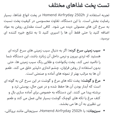
تست پخت غذاهای مختلف
تجربه استفاده از Homend Airfryday 2502h در پخت انواع غذاها، بسیار
رضایت بخش است. با این دستگاه، تفاوت محسوسی در کیفیت پخت نسبت
به سرخ کن های معمولی دیده می شود. کافی است مقداری روغن به مواد
اضافه کنید یا حتی فقط آن ها را اسپری کنید تا به نتایج خیره کننده ای
برسید.
سیب زمینی سرخ کرده:
اگر به دنبال سیب زمینی های سرخ کرده ای
هستید که تردی بیرون و نرمی داخل آن زبانزد باشد، این دستگاه شما
را ناامید نمی کند. پخت یکنواخت و طلایی رنگ سیب زمینی ها، حتی
بدون استفاده از روغن فراوان، چشم اندازی دلپذیر خلق می کند. طعم
آن ها به مراتب بهتر از نمونه های آماده و صنعتی است.
مرغ و گوشت:
پخت تکه های مرغ و گوشت در این سرخ کن به گونه ای
است که آبدار بودن آن ها حفظ شده و در عین حال، پوستی ترد و
برشته پیدا می کنند. این دستگاه به خصوص برای آماده سازی بال و
کتف مرغ یا تکه های کوچک گوشت بسیار عالی عمل می کند و طعم
بی نظیری به آن ها می بخشد.
سبزیجات:
با Homend Airfryday 2502h، سبزیجاتی مانند بروکلی،