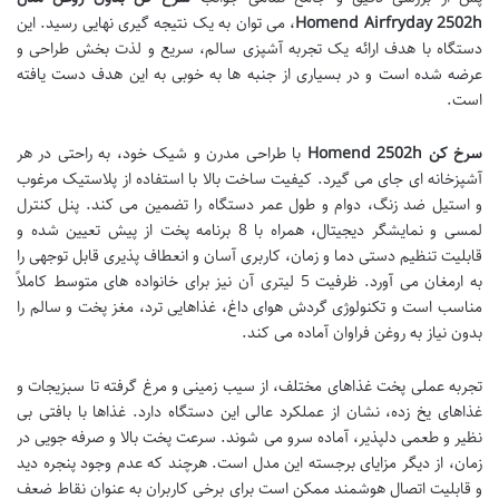
Homend Airfryday 2502h
، می توان به یک نتیجه گیری نهایی رسید. این
دستگاه با هدف ارائه یک تجربه آشپزی سالم، سریع و لذت بخش طراحی و
عرضه شده است و در بسیاری از جنبه ها به خوبی به این هدف دست یافته
است.
سرخ کن Homend 2502h
با طراحی مدرن و شیک خود، به راحتی در هر
آشپزخانه ای جای می گیرد. کیفیت ساخت بالا با استفاده از پلاستیک مرغوب
و استیل ضد زنگ، دوام و طول عمر دستگاه را تضمین می کند. پنل کنترل
لمسی و نمایشگر دیجیتال، همراه با 8 برنامه پخت از پیش تعیین شده و
قابلیت تنظیم دستی دما و زمان، کاربری آسان و انعطاف پذیری قابل توجهی را
به ارمغان می آورد. ظرفیت 5 لیتری آن نیز برای خانواده های متوسط کاملاً
مناسب است و تکنولوژی گردش هوای داغ، غذاهایی ترد، مغز پخت و سالم را
بدون نیاز به روغن فراوان آماده می کند.
تجربه عملی پخت غذاهای مختلف، از سیب زمینی و مرغ گرفته تا سبزیجات و
غذاهای یخ زده، نشان از عملکرد عالی این دستگاه دارد. غذاها با بافتی بی
نظیر و طعمی دلپذیر، آماده سرو می شوند. سرعت پخت بالا و صرفه جویی در
زمان، از دیگر مزایای برجسته این مدل است. هرچند که عدم وجود پنجره دید
و قابلیت اتصال هوشمند ممکن است برای برخی کاربران به عنوان نقاط ضعف