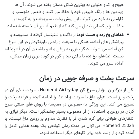
هویج یا کدو حلوایی به بهترین شکل ممکن پخته می شوند. آن ها
ویتامین ها و رنگ طبیعی خود را حفظ می کنند و طعمی دلچسب و
کاراملی به خود می گیرند. این روش پخت، سبزیجات را به گزینه ای
جذاب برای کسانی تبدیل می کند که از طعم آب پز آن خسته شده اند.
غذاهای یخ زده و فست فود:
از ناگت و شنیتسل گرفته تا سمبوسه و
پیراشکی های آماده، همگی با سرعت و راحتی باورنکردنی در این سرخ
کن آماده می شوند. دیگر نیازی به روغن زیاد و پاشیدن آن در آشپزخانه
نیست. غذاهای یخ زده با بافتی ترد و گرم در کوتاه ترین زمان ممکن،
آماده سرو می شوند.
سرعت پخت و صرفه جویی در زمان
یکی از بزرگترین مزایای
سرخ کن Homend Airfryday
، سرعت بالای آن در
پخت و پز است. هوای داغ با سرعت زیاد غذا را احاطه کرده و فرآیند پخت را
تسریع می کند. این ویژگی به خصوص در مقایسه با روش های سنتی سرخ
کردن در روغن یا استفاده از فر معمولی، بسیار چشمگیر است. دیگر نیازی به
انتظارهای طولانی برای گرم شدن فر یا نظارت مداوم بر روغن داغ نیست. با
Homend 2502h می توان در مدت زمان کوتاهی یک وعده غذایی کامل را
آماده کرد و از وقت خود برای کارهای دیگر استفاده نمود.