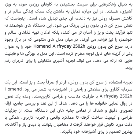
به دنبال راهکارهایی برای سرعت بخشیدن به کارهای روزمره خود، به ویژه
آشپزی، هستند. در این میان، تمایل به داشتن یک سبک زندگی سالم تر و
کاهش مصرف روغن نیز به دغدغه ای جدی تبدیل شده است. اینجاست که
نقش سرخ کن های بدون روغن پررنگ می شود. این دستگاه های هوشمند نه
تنها فرآیند پخت و پز را آسان تر می کنند، بلکه امکان تهیه غذاهای سالم و
خوشمزه را نیز فراهم می آورند. در میان مدل های متنوعی که در بازار وجود
دارد،
سرخ کن بدون روغن Homend Airfryday 2502h
خود را به عنوان
یکی از گزینه های قابل توجه مطرح کرده است. این مدل با ویژگی ها و قابلیت
هایی که ارائه می دهد، می تواند تجربه آشپزی متفاوتی را برای کاربران رقم
بزند.
تجربه استفاده از سرخ کن بدون روغن، فراتر از صرفاً پخت و پز است؛ این یک
سرمایه گذاری برای سلامتی و راحتی در آشپزخانه به شمار می رود. Homend
Airfryday 2502h با ظرفیت مناسب و طراحی کاربرپسند، وعده یک تحول
در روال غذایی خانواده ها را می دهد. هدف از این نقد و بررسی جامع، ارائه
تصویری دقیق و شفاف از تمامی جنبه های این دستگاه است. از جزئیات
طراحی و کیفیت ساخت گرفته تا عملکرد واقعی و تجربه کاربری، همگی با
دقت مورد کاوش قرار خواهند گرفت تا مخاطبان بتوانند با دیدی باز و آگاهانه،
بهترین تصمیم را برای آشپزخانه خود بگیرند.