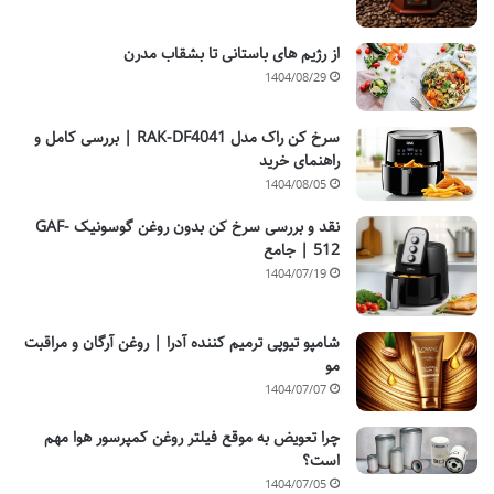
از رژیم های باستانی تا بشقاب مدرن
1404/08/29
سرخ کن راک مدل RAK-DF4041 | بررسی کامل و
راهنمای خرید
1404/08/05
نقد و بررسی سرخ کن بدون روغن گوسونیک GAF-
512 | جامع
1404/07/19
شامپو تیوپی ترمیم کننده آدرا | روغن آرگان و مراقبت
مو
1404/07/07
چرا تعویض به موقع فیلتر روغن کمپرسور هوا مهم
است؟
1404/07/05