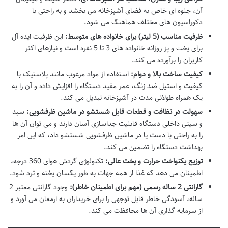
آن، جلوه ای خاص به فضای آشپزخانه می بخشد و به راحتی با
دکوراسیون های مختلف هماهنگ می شود.
ظرفیت مناسب (5 لیتر) برای خانواده های متوسط:
این ظرفیت ایده آل
برای پخت و پز روزانه خانواده های 3 تا 5 نفره است و نیازهای اکثر
کاربران را برآورده می کند.
کیفیت ساخت بالا و دوام:
استفاده از مواد مرغوب مانند پلاستیک با
کیفیت و استیل ضد زنگ، عمر مفید دستگاه را افزایش داده و آن را به
یک همراه طولانی مدت در آشپزخانه تبدیل می کند.
سهولت در نظافت و قطعات قابل شستشو در ماشین ظرفشویی:
سبد
و سینی داخلی دستگاه قابلیت جداسازی آسان دارند و می توان آن ها
را به راحتی با دست یا در ماشین ظرفشویی شستشو داد، که این امر
بهداشت دستگاه را تضمین می کند.
توزیع یکنواخت حرارت و پخت عالی:
تکنولوژی گردش هوای 360 درجه،
اطمینان می دهد که غذا از همه جهات به طور یکسان پخته و ترد شود.
گارانتی 2 ساله رسمی (مهم برای اطمینان خاطر):
وجود گارانتی معتبر 2
ساله، آسودگی خاطر قابل توجهی را برای خریداران به ارمغان می آورد و
از سرمایه گذاری آن ها محافظت می کند.