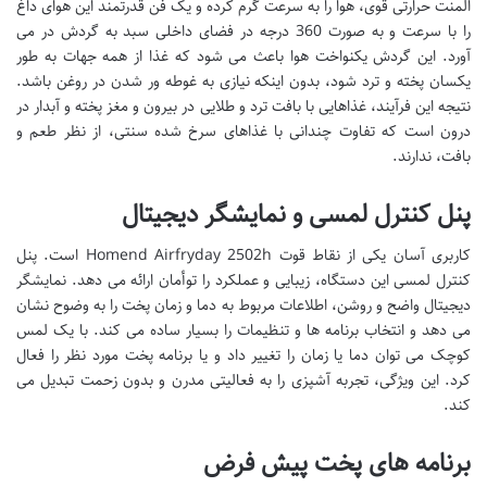
المنت حرارتی قوی، هوا را به سرعت گرم کرده و یک فن قدرتمند این هوای داغ
را با سرعت و به صورت 360 درجه در فضای داخلی سبد به گردش در می
آورد. این گردش یکنواخت هوا باعث می شود که غذا از همه جهات به طور
یکسان پخته و ترد شود، بدون اینکه نیازی به غوطه ور شدن در روغن باشد.
نتیجه این فرآیند، غذاهایی با بافت ترد و طلایی در بیرون و مغز پخته و آبدار در
درون است که تفاوت چندانی با غذاهای سرخ شده سنتی، از نظر طعم و
بافت، ندارند.
پنل کنترل لمسی و نمایشگر دیجیتال
کاربری آسان یکی از نقاط قوت Homend Airfryday 2502h است. پنل
کنترل لمسی این دستگاه، زیبایی و عملکرد را توأمان ارائه می دهد. نمایشگر
دیجیتال واضح و روشن، اطلاعات مربوط به دما و زمان پخت را به وضوح نشان
می دهد و انتخاب برنامه ها و تنظیمات را بسیار ساده می کند. با یک لمس
کوچک می توان دما یا زمان را تغییر داد و یا برنامه پخت مورد نظر را فعال
کرد. این ویژگی، تجربه آشپزی را به فعالیتی مدرن و بدون زحمت تبدیل می
کند.
برنامه های پخت پیش فرض