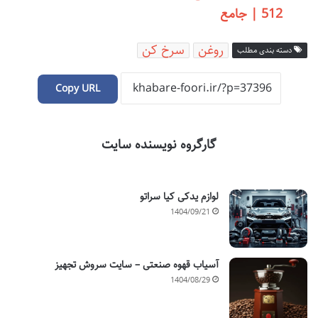
512 | جامع
روغن
سرخ کن
دسته بندی مطلب
Copy URL
گارگروه نویسنده سایت
لوازم یدکی کیا سراتو
1404/09/21
آسیاب قهوه صنعتی – سایت سروش تجهیز
1404/08/29