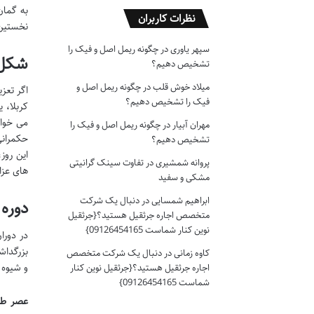
به گمان
نظرات کاربران
نخستین 
سپهر یاوری
در
چگونه ریمل اصل و فیک را
شکل 
تشخیص دهیم؟
میلاد خوش قلب
در
چگونه ریمل اصل و
اگر تعز
فیک را تشخیص دهیم؟
کربلا، 
می خوان
مهران آبیار
در
چگونه ریمل اصل و فیک را
تشخیص دهیم؟
این روز
پروانه شمشیری
در
تفاوت سینک گرانیتی
های عزا
مشکی و سفید
ابراهیم شمسایی
در
دنبال یک شرکت
دوره 
متخصص اجاره جرثقیل هستید؟{جرثقیل
نوین کنار شماست 09126454165}
در دورا
بزرگداش
کاوه زمانی
در
دنبال یک شرکت متخصص
و شیوه 
اجاره جرثقیل هستید؟{جرثقیل نوین کنار
شماست 09126454165}
عصر طلا