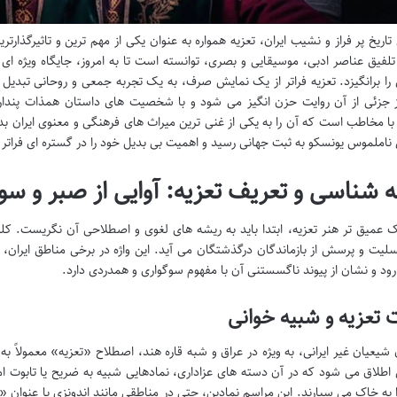
تاریخ پر فراز و نشیب ایران، تعزیه همواره به عنوان یکی از مهم ترین و تاثیرگذ
 تلفیق عناصر ادبی، موسیقایی و بصری، توانسته است تا به امروز، جایگاه ویژه
را برانگیزد. تعزیه فراتر از یک نمایش صرف، به یک تجربه جمعی و روحانی تبدیل 
 جزئی از آن روایت حزن انگیز می شود و با شخصیت های داستان همذات پندار
ناملموس یونسکو به ثبت جهانی رسید و اهمیت بی بدیل خود را در گستره ای فراتر از 
 شناسی و تعریف تعزیه: آوایی از صبر و سو
ک عمیق تر هنر تعزیه، ابتدا باید به ریشه های لغوی و اصطلاحی آن نگریست. کل
لیت و پرسش از بازماندگان درگذشتگان می آید. این واژه در برخی مناطق ایران،
رود و نشان از پیوند ناگسستنی آن با مفهوم سوگواری و همدردی دارد.
 تعزیه و شبیه خوانی
 شیعیان غیر ایرانی، به ویژه در عراق و شبه قاره هند، اصطلاح «تعزیه» معمولاً ب
 اطلاق می شود که در آن دسته های عزاداری، نمادهایی شبیه به ضریح یا تابوت ا
ا به خاک می سپارند. این مراسم نمادین، حتی در مناطقی مانند اندونزی با عنوان «ت