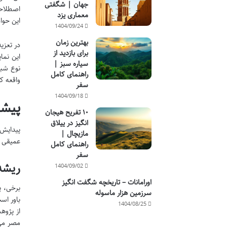
جهان | شگفتی
اصطلاحی
معماری یزد
این حوا
1404/09/24
بهترین زمان
در تعزی
برای بازدید از
این نما
سیاره سبز |
نوع شبی
راهنمای کامل
واقعه کر
سفر
1404/09/18
پیشی
۱۰ تفریح هیجان
انگیز در ییلاق
پیدایش 
مازیچال |
عمیقی م
راهنمای کامل
سفر
ریشه
1404/09/02
اورامانات – تاریخچه شگفت انگیز
برخی، پ
سرزمین هزار ماسوله
باور اس
1404/08/25
از پژوهش
مصر می 