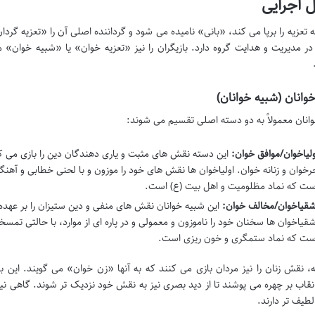
 اجرایی
تعزیه را برپا می کند، «بانی» نامیده می شود و گرداننده اصلی آن را «تعزیه گردا
ر مدیریت و هدایت گروه دارد. بازیگران را نیز «تعزیه خوان» یا «شبیه خوان» می
خوانان (شبیه خوانان)
انان معمولاً به دو دسته اصلی تقسیم می شوند:
ولیاخوان/موافق خوان:
این دسته نقش های مثبت و یاری دهندگان دین را بازی می کن
رخوان و زنانه خوان. اولیاخوان ها نقش های خود را موزون و با لحنی خطابی و آهنگ
ست که نماد مظلومیت و اهل بیت (ع) است.
شقیاخوان/مخالف خوان:
این شبیه خوانان نقش های منفی و دین ستیزان را بر عهده
شقیاخوان ها سخنان خود را ناموزون و معمولی و در پاره ای از موارد، با حالتی تمس
ست که نماد ستمگری و خون ریزی است.
ه، نقش زنان را نیز مردان بازی می کنند که به آنها «زن خوان» می گویند. این با
 نقاب بر چهره می پوشند تا از دید بصری نیز به نقش خود نزدیک تر شوند. گاهی نی
طیف تر دارند.