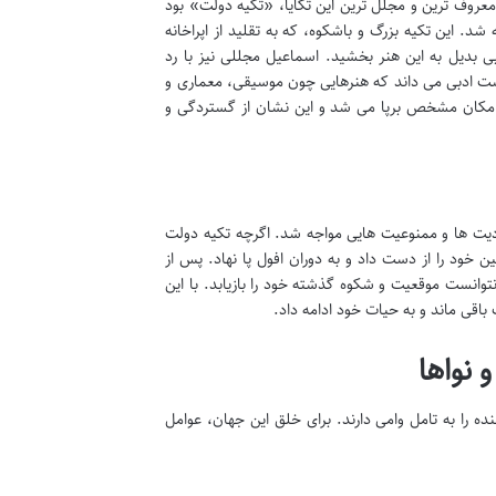
معروف ترین و مجلل ترین این تکایا، «تکیه دولت» بود
 این تکیه بزرگ و باشکوه، که به تقلید از اپراخانه
 بدیل به این هنر بخشید. اسماعیل مجللی نیز با رد
شت ادبی می داند که هنرهایی چون موسیقی، معماری و
اشی نیز در خدمت آن درآمدند. در آغاز سلطنت ناصرالدین شاه، تعزیه در بیش از ۳۰۰ مکان مشخص برپا می شد و این نشان از گستردگی و
و روضه خوانی با محدودیت ها و ممنوعیت هایی مواجه شد. اگرچه تکیه دولت
 خود را از دست داد و به دوران افول پا نهاد. پس از
تئاتر، نتوانست موقعیت و شکوه گذشته خود را بازیابد. با این
اقی ماند و به حیات خود ادامه داد.
 نواها
ده را به تامل وامی دارند. برای خلق این جهان، عوامل