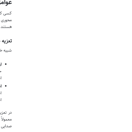
عوامل
کسی که 
محوری د
هستند.
تعزیه 
شبیه خو
ا
ح
ا
ا
ا
ا
در تعزی
معمولاً
صدایی ل