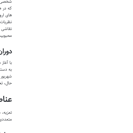
شخصی اج
که در ه
های ارو
نظریات 
محبوبیت
دوران
به دستو
حال، تع
عناص
تعزیه، 
متعددی