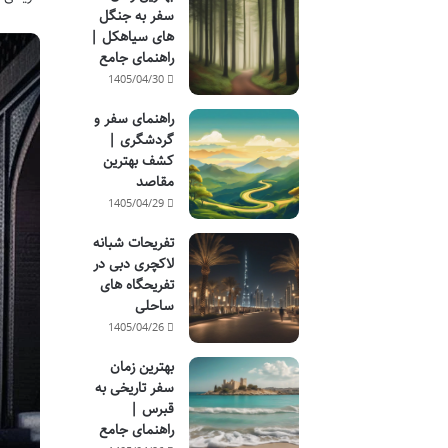
سفر به جنگل
های سیاهکل |
راهنمای جامع
1405/04/30
راهنمای سفر و
گردشگری |
کشف بهترین
مقاصد
1405/04/29
تفریحات شبانه
لاکچری دبی در
تفریحگاه های
ساحلی
1405/04/26
بهترین زمان
سفر تاریخی به
قبرس |
راهنمای جامع