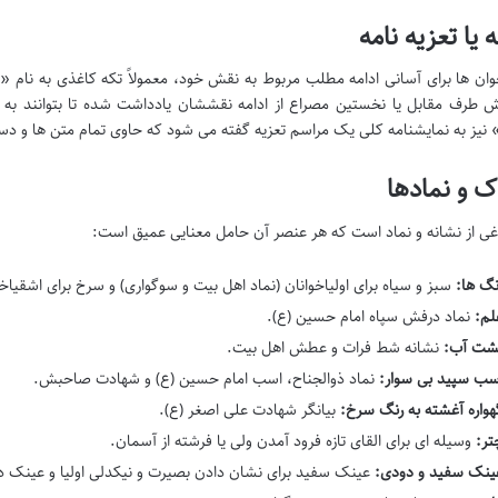
یا تعزیه نامه
ان ها برای آسانی ادامه مطلب مربوط به نقش خود، معمولاً تکه کاغذی به نام 
 طرف مقابل یا نخستین مصراع از ادامه نقششان یادداشت شده تا بتوانند به 
نیز به نمایشنامه کلی یک مراسم تعزیه گفته می شود که حاوی تمام متن ها و دس
ک و نمادها
اغی از نشانه و نماد است که هر عنصر آن حامل معنایی عمیق است:
نگ ها:
سبز و سیاه برای اولیاخوانان (نماد اهل بیت و سوگواری) و سرخ برای اشقیاخ
لم:
نماد درفش سپاه امام حسین (ع).
شت آب:
نشانه شط فرات و عطش اهل بیت.
سب سپید بی سوار:
نماد ذوالجناح، اسب امام حسین (ع) و شهادت صاحبش.
هواره آغشته به رنگ سرخ:
بیانگر شهادت علی اصغر (ع).
تر:
وسیله ای برای القای تازه فرود آمدن ولی یا فرشته از آسمان.
ینک سفید و دودی:
عینک سفید برای نشان دادن بصیرت و نیکدلی اولیا و عینک دو