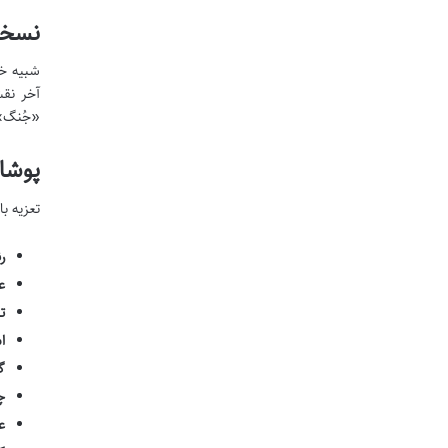
نسخه 
شبیه خو
آخر نقش
«جُنگ» 
پوشا
تعزیه ب
ر
ع
ت
ا
گ
چ
ع