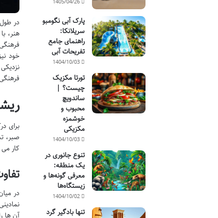
1405/04/26
پارک آبی نگومبو
در طول 
سریلانکا:
هنر، با
راهنمای جامع
فرهنگی 
تفریحات آبی
خود نیز
1404/10/03
تورتا مکزیک
فرهنگی 
چیست؟ |
ساندویچ
ریشه
محبوب و
خوشمزه
برای در
مکزیکی
صبر، تس
1404/10/03
کار می 
تنوع جانوری در
یک منطقه:
تفاوت
معرفی گونه‌ها و
زیستگاه‌ها
در میان
1404/10/02
نمادینی
تنها بادگیر گرد
آن ها ر