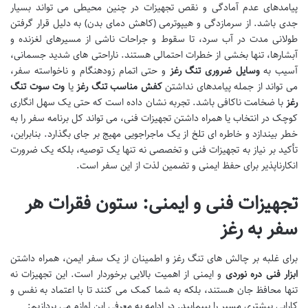
پیامدهای عدم آمادگی و نقص تجهیزات در چنین محیطی می تواند بسیار
جدی باشد. از سرمازدگی و هیپوترمی (کاهش دمای بدن) به دلیل قرار گرفتن
طولانی مدت در آب سرد، تا سقوط و جراحات ناشی از مسیرهای لغزنده و
آبشارها، تنها بخشی از خطرات احتمالی هستند. ناراحتی های شدید جسمانی،
آسیب به
وسایل ضروری تنگ رغز
و حتی اتمام زودهنگام و ناخواسته سفر،
می تواند از جمله پیامدهای نداشتن
کفش مناسب تنگ رغز
یا
وت سوت تنگ
رغز
با ضخامت ناکافی باشد. تجربه نشان داده است که حتی یک سهل انگاری
کوچک در انتخاب یا همراه داشتن تجهیزات فنی، می تواند کل برنامه سفر را به
خطر بیندازد و خاطره ای تلخ از یک ماجراجویی مهیج بر جای بگذارد. بنابراین،
تأکید بر نیاز به تجهیزات فنی و تخصصی نه تنها یک توصیه، بلکه یک ضرورت
انکارناپذیر برای حفظ ایمنی و تضمین لذت از این سفر است.
تجهیزات فنی و ایمنی: ستون فقرات هر
سفر به رغز
برای غلبه بر چالش های تنگ رغز و اطمینان از یک سفر ایمن، همراه داشتن
ابزار فنی دره نوردی
و ایمنی از اهمیت بالایی برخوردار است. این تجهیزات نه
تنها محافظ جان هستند، بلکه به شما کمک می کنند تا با اعتماد به نفس و
کارایی بیشتری مسیر را بپیمایید. در ادامه به معرفی این لوازم می پردازیم: