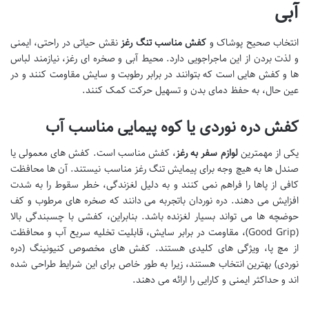
آبی
انتخاب صحیح پوشاک و
کفش مناسب تنگ رغز
نقش حیاتی در راحتی، ایمنی
و لذت بردن از این ماجراجویی دارد. محیط آبی و صخره ای رغز، نیازمند لباس
ها و کفش هایی است که بتوانند در برابر رطوبت و سایش مقاومت کنند و در
عین حال، به حفظ دمای بدن و تسهیل حرکت کمک کنند.
کفش دره نوردی یا کوه پیمایی مناسب آب
یکی از مهمترین
لوازم سفر به رغز
، کفش مناسب است. کفش های معمولی یا
صندل ها به هیچ وجه برای پیمایش تنگ رغز مناسب نیستند. آن ها محافظت
کافی از پاها را فراهم نمی کنند و به دلیل لغزندگی، خطر سقوط را به شدت
افزایش می دهند. دره نوردان باتجربه می دانند که صخره های مرطوب و کف
حوضچه ها می تواند بسیار لغزنده باشد. بنابراین، کفشی با چسبندگی بالا
(Good Grip)، مقاومت در برابر سایش، قابلیت تخلیه سریع آب و محافظت
از مچ پا، ویژگی های کلیدی هستند. کفش های مخصوص کنیونینگ (دره
نوردی) بهترین انتخاب هستند، زیرا به طور خاص برای این شرایط طراحی شده
اند و حداکثر ایمنی و کارایی را ارائه می دهند.