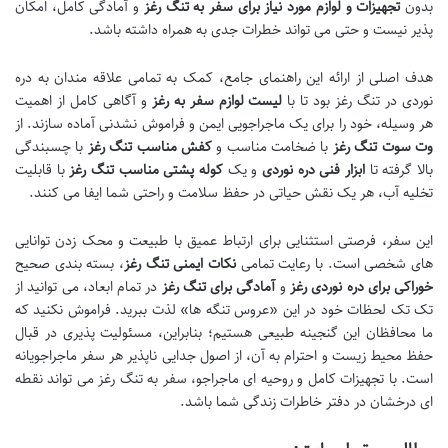
بدون
تجهیزات و لوازم مورد نیاز برای سفر به تنگ رغز
و آمادگی کامل، امکان
پذیر نیست و حتی می تواند خطرات جدی به همراه داشته باشد.
هدف اصلی از ارائه این راهنمای جامع، کمک به تمامی علاقه مندان به دره
نوردی در تنگ رغز بود تا با
لیست لوازم سفر به رغز
و آگاهی کامل از اهمیت
هر وسیله، خود را برای یک ماجراجویی ایمن و فراموش نشدنی آماده سازند. از
وت سوت تنگ رغز
با ضخامت مناسب و
کفش مناسب تنگ رغز
با چسبندگی
بالا گرفته تا
ابزار فنی دره نوردی
و یک
کوله پشتی مناسب تنگ رغز
با قابلیت
تخلیه آب، هر یک نقش حیاتی در حفظ سلامت و راحتی شما ایفا می کنند.
این سفر، فرصتی استثنایی برای ارتباط عمیق با طبیعت و محک زدن توانایی
های شخصی است. با رعایت تمامی
نکات ایمنی تنگ رغز
، بسته بندی صحیح
خوراکی برای دره نوردی رغز
و
آمادگی برای تنگ رغز
در تمام ابعاد، می توانید از
تک تک لحظات خود در این «عروس تنگه ها» لذت ببرید. فراموش نکنید که
ما محافظان این گنجینه طبیعی هستیم؛ بنابراین، مسئولیت پذیری در قبال
حفظ محیط زیست و احترام به آن، از اصول جدایی ناپذیر هر سفر ماجراجویانه
است. با تجهیزات کامل و روحیه ای ماجراجو، سفر به تنگ رغز می تواند نقطه
ای درخشان در دفتر خاطرات زندگی شما باشد.