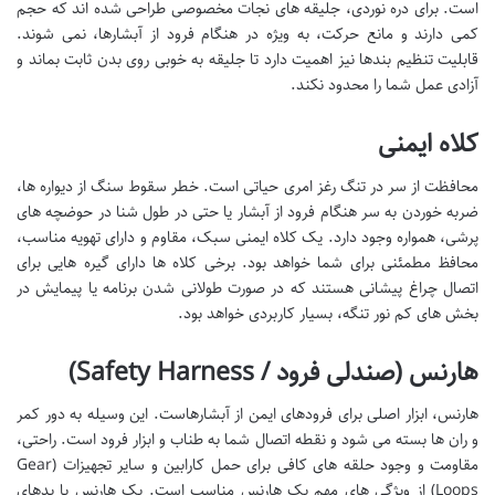
است. برای دره نوردی، جلیقه های نجات مخصوصی طراحی شده اند که حجم
کمی دارند و مانع حرکت، به ویژه در هنگام فرود از آبشارها، نمی شوند.
قابلیت تنظیم بندها نیز اهمیت دارد تا جلیقه به خوبی روی بدن ثابت بماند و
آزادی عمل شما را محدود نکند.
کلاه ایمنی
محافظت از سر در تنگ رغز امری حیاتی است. خطر سقوط سنگ از دیواره ها،
ضربه خوردن به سر هنگام فرود از آبشار یا حتی در طول شنا در حوضچه های
پرشی، همواره وجود دارد. یک کلاه ایمنی سبک، مقاوم و دارای تهویه مناسب،
محافظ مطمئنی برای شما خواهد بود. برخی کلاه ها دارای گیره هایی برای
اتصال چراغ پیشانی هستند که در صورت طولانی شدن برنامه یا پیمایش در
بخش های کم نور تنگه، بسیار کاربردی خواهد بود.
هارنس (صندلی فرود / Safety Harness)
هارنس، ابزار اصلی برای فرودهای ایمن از آبشارهاست. این وسیله به دور کمر
و ران ها بسته می شود و نقطه اتصال شما به طناب و ابزار فرود است. راحتی،
مقاومت و وجود حلقه های کافی برای حمل کارابین و سایر تجهیزات (Gear
Loops) از ویژگی های مهم یک هارنس مناسب است. یک هارنس با پدهای