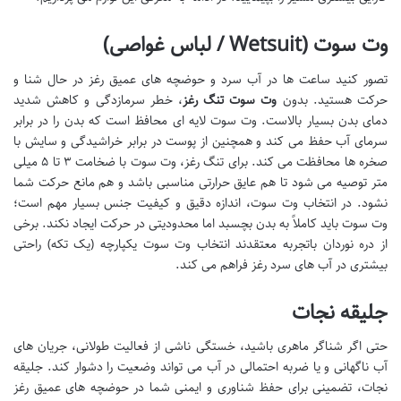
وت سوت (Wetsuit / لباس غواصی)
تصور کنید ساعت ها در آب سرد و حوضچه های عمیق رغز در حال شنا و
حرکت هستید. بدون
وت سوت تنگ رغز
، خطر سرمازدگی و کاهش شدید
دمای بدن بسیار بالاست. وت سوت لایه ای محافظ است که بدن را در برابر
سرمای آب حفظ می کند و همچنین از پوست در برابر خراشیدگی و سایش با
صخره ها محافظت می کند. برای تنگ رغز، وت سوت با ضخامت ۳ تا ۵ میلی
متر توصیه می شود تا هم عایق حرارتی مناسبی باشد و هم مانع حرکت شما
نشود. در انتخاب وت سوت، اندازه دقیق و کیفیت جنس بسیار مهم است؛
وت سوت باید کاملاً به بدن بچسبد اما محدودیتی در حرکت ایجاد نکند. برخی
از دره نوردان باتجربه معتقدند انتخاب وت سوت یکپارچه (یک تکه) راحتی
بیشتری در آب های سرد رغز فراهم می کند.
جلیقه نجات
حتی اگر شناگر ماهری باشید، خستگی ناشی از فعالیت طولانی، جریان های
آب ناگهانی و یا ضربه احتمالی در آب می تواند وضعیت را دشوار کند. جلیقه
نجات، تضمینی برای حفظ شناوری و ایمنی شما در حوضچه های عمیق رغز