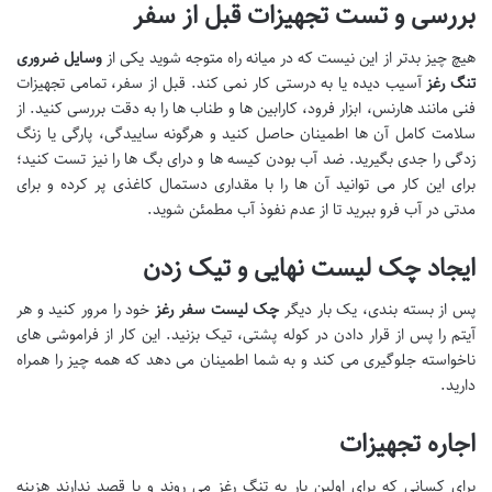
بررسی و تست تجهیزات قبل از سفر
هیچ چیز بدتر از این نیست که در میانه راه متوجه شوید یکی از
وسایل ضروری
تنگ رغز
آسیب دیده یا به درستی کار نمی کند. قبل از سفر، تمامی تجهیزات
فنی مانند هارنس، ابزار فرود، کارابین ها و طناب ها را به دقت بررسی کنید. از
سلامت کامل آن ها اطمینان حاصل کنید و هرگونه ساییدگی، پارگی یا زنگ
زدگی را جدی بگیرید. ضد آب بودن کیسه ها و درای بگ ها را نیز تست کنید؛
برای این کار می توانید آن ها را با مقداری دستمال کاغذی پر کرده و برای
مدتی در آب فرو ببرید تا از عدم نفوذ آب مطمئن شوید.
ایجاد چک لیست نهایی و تیک زدن
پس از بسته بندی، یک بار دیگر
چک لیست سفر رغز
خود را مرور کنید و هر
آیتم را پس از قرار دادن در کوله پشتی، تیک بزنید. این کار از فراموشی های
ناخواسته جلوگیری می کند و به شما اطمینان می دهد که همه چیز را همراه
دارید.
اجاره تجهیزات
برای کسانی که برای اولین بار به تنگ رغز می روند و یا قصد ندارند هزینه