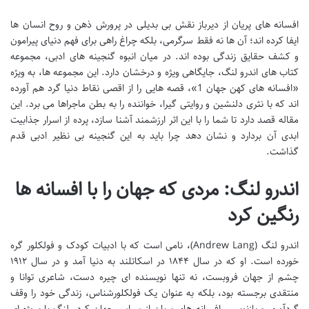
افسانه های پریان از دیرباز نقش بی بدیلی در پرورش ذهن و روح انسان ها
ایفا کرده اند؛ آن ها نه فقط سرگرمی، بلکه چراغ راهی برای فهم دنیای پیرامون
و کشف حقایق زندگی بوده اند. در میان انبوه گنجینه های ادبی، مجموعه
کتاب های اندرو لنگ، جایگاهی ویژه و درخشان دارد. این مجموعه ها، به ویژه
«افسانه های کهن جهان 1»، قصه هایی را از اقصی نقاط دنیا گرد هم آورده
اند که با نثری دلنشین و روایتی گیرا، خواننده را به بطن ماجراها می برد. این
مقاله قصد دارد تا شما را با این اثر ارزشمند آشنا سازد، پرده از اسرار جذابیت
ابدی آن بردارد و نشان دهد چرا باید به این گنجینه بی نظیر ادبی قدم
گذاشت.
اندرو لنگ: مردی که جهان را با افسانه ها
رنگین کرد
اندرو لنگ (Andrew Lang)، نامی است که با ادبیات کودک و فولکلور گره
خورده است. او که در سال ۱۸۴۴ در اسکاتلند به دنیا آمد و در سال ۱۹۱۲
چشم از جهان فروبست، نه تنها نویسنده ای چیره دست، شاعری توانا و
منتقدی برجسته بود، بلکه به عنوان یک فولکلورشناس، زندگی خود را وقف
گردآوری و بازنویسی افسانه های پریان از سراسر جهان کرد. لنگ با پروژه ای