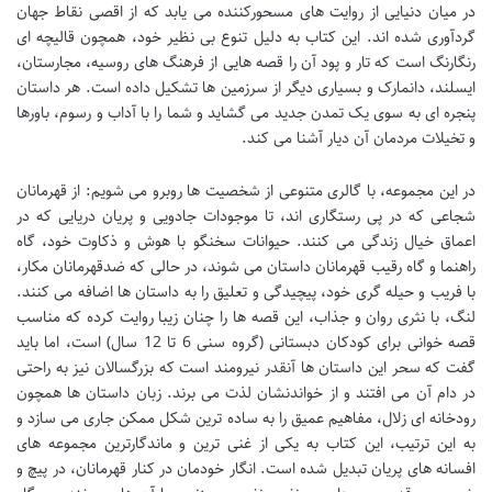
در میان دنیایی از روایت های مسحورکننده می یابد که از اقصی نقاط جهان
گردآوری شده اند. این کتاب به دلیل تنوع بی نظیر خود، همچون قالیچه ای
رنگارنگ است که تار و پود آن را قصه هایی از فرهنگ های روسیه، مجارستان،
ایسلند، دانمارک و بسیاری دیگر از سرزمین ها تشکیل داده است. هر داستان
پنجره ای به سوی یک تمدن جدید می گشاید و شما را با آداب و رسوم، باورها
و تخیلات مردمان آن دیار آشنا می کند.
در این مجموعه، با گالری متنوعی از شخصیت ها روبرو می شویم: از قهرمانان
شجاعی که در پی رستگاری اند، تا موجودات جادویی و پریان دریایی که در
اعماق خیال زندگی می کنند. حیوانات سخنگو با هوش و ذکاوت خود، گاه
راهنما و گاه رقیب قهرمانان داستان می شوند، در حالی که ضدقهرمانان مکار،
با فریب و حیله گری خود، پیچیدگی و تعلیق را به داستان ها اضافه می کنند.
لنگ، با نثری روان و جذاب، این قصه ها را چنان زیبا روایت کرده که مناسب
قصه خوانی برای کودکان دبستانی (گروه سنی 6 تا 12 سال) است، اما باید
گفت که سحر این داستان ها آنقدر نیرومند است که بزرگسالان نیز به راحتی
در دام آن می افتند و از خواندنشان لذت می برند. زبان داستان ها همچون
رودخانه ای زلال، مفاهیم عمیق را به ساده ترین شکل ممکن جاری می سازد و
به این ترتیب، این کتاب به یکی از غنی ترین و ماندگارترین مجموعه های
افسانه های پریان تبدیل شده است. انگار خودمان در کنار قهرمانان، در پیچ و