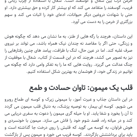
خرمن ذرت بین شغال و گوسفند است. شغال با استفاده از چرب زبانی و
فریب، گوسفند را متقاعد می کند که او بیشتر کار کرده و حق بیشتری دارد. او
حتی با شهادت دروغین دیگر حیوانات، ادعای خود را اثبات می کند و سهم
بزرگتری از خرمن را به دست می آورد.
این داستان، هرچند با رگه هایی از طنز، به ما نشان می دهد که چگونه هوش
و زرنگی، حتی اگر با مقاصد نه چندان نیک همراه باشد، می تواند بر نیروی
صرف غلبه کند. اما در عین حال، لنگ با ظرافت، پیامد های چنین رفتارهایی را
نیز به تصویر می کشد، هرچند که در این قسمت از کتاب، شغال با موفقیت از
چنگ عدالت می گریزد. روایت هایی که ما را به تفکر وامی دارد که چگونه می
توانیم در زندگی خود، از هوشمان به بهترین شکل استفاده کنیم.
قلب یک میمون: تاوان حسادت و طمع
در این داستان جذاب و عبرت آموز، با میمونی زیرک و کوسه ای طماع روبرو
می شویم. کوسه ای بیمار، به توصیه پزشک، به دنبال قلب میمون می گردد
تا آن را بخورد و شفا یابد. او با حیله گری میمون را دعوت به سفری دریایی می
کند و در میانه راه، قصد شوم خود را فاش می سازد. میمون با خونسردی و
هوش فراوان، به کوسه می گوید که قلبش را روی درخت جا گذاشته است و
باید برای برداشتنش بازگردند. کوسه فریب می خورد و میمون پس از بازگشت