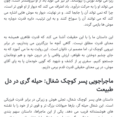
زیرا می تواند نورش را بپوشاند. ابر نیز می گوید باد از او نیرومندتر است، چون
می تواند او را به حرکت درآورد. باد اعتراف می کند که دیوار از او قوی تر است،
چرا که نمی تواند آن را جابجا کند. و در نهایت، دیوار به موش هایی اشاره می
کند که می توانند آن را سوراخ کنند و به این ترتیب، دایره قدرت دوباره به
موش ها بازمی گردد.
این داستان ما را با این حقیقت آشنا می کند که قدرت ظاهری همیشه به
معنای قدرت مطلق نیست. گاهی آنچه ما بزرگترین می پنداریم، در برابر
نیرویی کوچک تر، اما مصمم تر، ناتوان است. این روایت به ما می آموزد که به
جای چشم دوختن به ظواهر، ارزش واقعی را در درون خود و هم نوعانمان
جستجو کنیم. سفری پر از کشف و شهود که گویی خودمان پا به پای آقای
موش، در پی معنای حقیقی قدرت قدم برمی داریم.
ماجراجویی پسر کوچک شغال: حیله گری در دل
طبیعت
داستان های پسر کوچک شغال، تجلی هوش و زیرکی در برابر قدرت فیزیکی
است. این شغال حیله گر، بارها حیوانات بزرگ تر و قوی تر از خود را با نقشه
های هوشمندانه فریب می دهد. یکی از این ماجراها، داستان سهم بندی