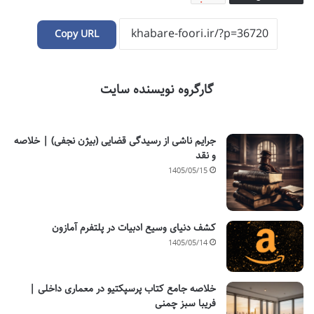
Copy URL
گارگروه نویسنده سایت
جرایم ناشی از رسیدگی قضایی (بیژن نجفی) | خلاصه
و نقد
1405/05/15
کشف دنیای وسیع ادبیات در پلتفرم آمازون
1405/05/14
خلاصه جامع کتاب پرسپکتیو در معماری داخلی |
فریبا سبز چمنی