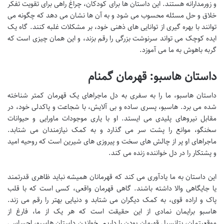
و زورمدارانه هستند. این داستان ها برای کودکان، چراغ راهی برای تقویت تفکر
خلاق و حل مسئله محسوب می شود و به آن ها نشان می دهد که چگونه می
توانند با بهره گیری از توانایی های ذهنی خود، بر مشکلات غلبه کنند. گاه یک
ایده کوچک می تواند سرنوشت بزرگی را رقم بزند، و این همان چیزی است که
گربه باهوش به ما می آموزد.
داستان هاسبو: قهرمان گمنام
داستان هاسبو، ما را به سفری به دل ماجراهای یک قهرمان کمتر شناخته
شده می برد. هاسبو، پسری ساده و بی آلایش، با شجاعت و پاکدلی خود، در
مقابل نیروهای پلیدی می ایستد. او با یاری موجودات ماورایی و حیوانات
سخنگو، موانع را پشت سر می گذارد و به کمک نیازمندان می شتابد.
ماجراهای او پر از چالش های سخت و پیروزی های شیرین است که روحیه امید
و پشتکار را در دل خواننده زنده می کند.
این داستان به ما یادآوری می کند که قهرمانان همیشه نباید ظاهری قدرتمند
یا جایگاهی والا داشته باشند. گاهی قهرمان واقعی، کسی است که با قلب
پاک و اراده قوی، به کمک دیگران می شتابد و دنیایی بهتر را رقم می زند.
هاسبو برایمان نمادی از این حقیقت است که هر یک از ما، فارغ از
موقعیتمان، پتانسیل قهرمان بودن را داریم. خواندن داستان هاسبو، احساسی