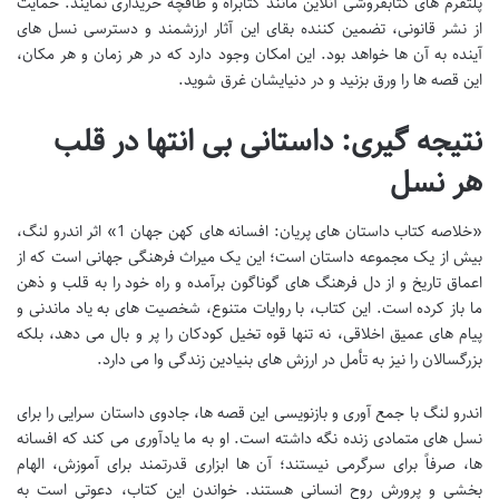
پلتفرم های کتابفروشی آنلاین مانند کتابراه و طاقچه خریداری نمایند. حمایت
از نشر قانونی، تضمین کننده بقای این آثار ارزشمند و دسترسی نسل های
آینده به آن ها خواهد بود. این امکان وجود دارد که در هر زمان و هر مکان،
این قصه ها را ورق بزنید و در دنیایشان غرق شوید.
نتیجه گیری: داستانی بی انتها در قلب
هر نسل
«خلاصه کتاب داستان های پریان: افسانه های کهن جهان 1» اثر اندرو لنگ،
بیش از یک مجموعه داستان است؛ این یک میراث فرهنگی جهانی است که از
اعماق تاریخ و از دل فرهنگ های گوناگون برآمده و راه خود را به قلب و ذهن
ما باز کرده است. این کتاب، با روایات متنوع، شخصیت های به یاد ماندنی و
پیام های عمیق اخلاقی، نه تنها قوه تخیل کودکان را پر و بال می دهد، بلکه
بزرگسالان را نیز به تأمل در ارزش های بنیادین زندگی وا می دارد.
اندرو لنگ با جمع آوری و بازنویسی این قصه ها، جادوی داستان سرایی را برای
نسل های متمادی زنده نگه داشته است. او به ما یادآوری می کند که افسانه
ها، صرفاً برای سرگرمی نیستند؛ آن ها ابزاری قدرتمند برای آموزش، الهام
بخشی و پرورش روح انسانی هستند. خواندن این کتاب، دعوتی است به