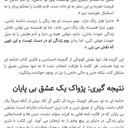
فرصت تجربه ی این سفر به تو داده شده، قدم هایت را محکم بردار و به
استقبال خورشید برو.»
«دنیا هزار رنگ دارد، مهم نیست تو چه رنگی را دوست داشته باشی،
چون دنیا همیشه یک رنگ نمی ماند، اما تو همیشه می توانی نقاش
زندگی خودت باشی، شاید نتوانی همه ی دنیا و آدم هایش را به میل
خودت عوض کنی، اما بدان
بوم زندگی تو در دست توست و این تویی
که نقش می زنی
.»
این گزیده ها، تنها بخش کوچکی از گنجینه احساسی و فکری کتاب «نامه ای
به تو» هستند. هر کلمه با ظرافت انتخاب شده تا نه تنها معنایی عمیق را
منتقل کند، بلکه حس و حالی خاص را نیز در وجود خواننده برانگیزد.
نتیجه گیری: پژواک یک عشق بی پایان
«نامه ای به تو: مسافر کوچک من» اثر نگین آل آقا، بیش از آنکه صرفاً یک
کتاب باشد، پژواکی از عمیق ترین و ناب ترین احساسات مادرانه است؛ عشقی
بی پایان که در قالب نامه هایی به فرزند متولد نشده، درس ها و هشدارهایی
برای زندگی در دنیای پر پیچ وخم را به ارمغان می آورد. این کتاب با نثری
دلنشین، روان و سرشار از استعاره های پرمعنا، خواننده را به سفری درونی