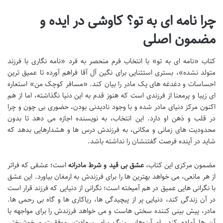
چرا نامه ای به تو؟ کاوشی در ایده و
مضمون اصلی
کتاب «نامه ای به تو» با انتخاب فرم منحصر به فرد «نامه نگاری با فرزند
متولد نشده»، بستری استثنایی برای نگین آل آقا فراهم آورده تا عمیق ترین
احساسات و دغدغه های یک مادر را بیان کند. «مسافر کوچک من» استعاره
ای زیبا و پرمعنا از فرزندی است که هنوز قدم به این دنیا نگذاشته، اما از هم
اکنون مرکز دنیای مادر شده و با وجود نادیدنی بودن، حضوری بی چون و چرا
در قلب و ذهن او دارد. این انتخاب، به نویسنده اجازه می دهد تا بدون
محدودیت های زمانی و مکانی، به فرزندش درس ها و هشدارهایی بدهد که
شاید در آینده فرصت گفتنشان را نداشته باشد.
مضمون مرکزی این کتاب،
عشق بی قید و شرط مادرانه
است؛ عشقی که فراتر
از هر مانعی، می خواهد بهترین ها را برای فرزندش به ارمغان بیاورد. این عشق
با نگرانی هایی عمیق در هم آمیخته است؛ نگرانی از دنیایی که فرزند قرار است
در آن زندگی کند، دنیایی پر از پیچیدگی ها، ریاکاری ها و گاه بی رحمی ها.
مادر، پیش بینی کننده سختی هاست و می خواهد فرزندش را برای مواجهه با
آن ها آماده کند. او آرزوهایی بزرگ برای سعادت، موفقیت و خوشبختی