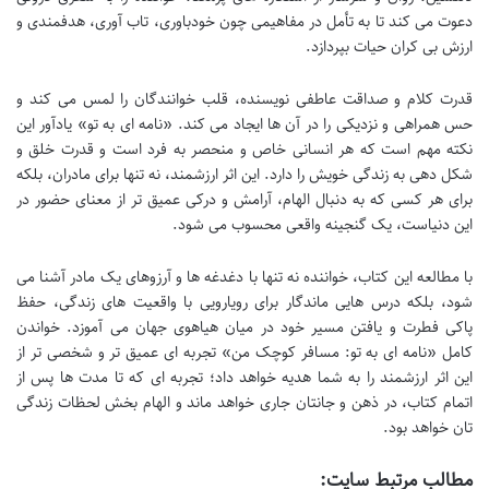
دعوت می کند تا به تأمل در مفاهیمی چون خودباوری، تاب آوری، هدفمندی و
ارزش بی کران حیات بپردازد.
قدرت کلام و صداقت عاطفی نویسنده، قلب خوانندگان را لمس می کند و
حس همراهی و نزدیکی را در آن ها ایجاد می کند. «نامه ای به تو» یادآور این
نکته مهم است که هر انسانی خاص و منحصر به فرد است و قدرت خلق و
شکل دهی به زندگی خویش را دارد. این اثر ارزشمند، نه تنها برای مادران، بلکه
برای هر کسی که به دنبال الهام، آرامش و درکی عمیق تر از معنای حضور در
این دنیاست، یک گنجینه واقعی محسوب می شود.
با مطالعه این کتاب، خواننده نه تنها با دغدغه ها و آرزوهای یک مادر آشنا می
شود، بلکه درس هایی ماندگار برای رویارویی با واقعیت های زندگی، حفظ
پاکی فطرت و یافتن مسیر خود در میان هیاهوی جهان می آموزد. خواندن
کامل «نامه ای به تو: مسافر کوچک من» تجربه ای عمیق تر و شخصی تر از
این اثر ارزشمند را به شما هدیه خواهد داد؛ تجربه ای که تا مدت ها پس از
اتمام کتاب، در ذهن و جانتان جاری خواهد ماند و الهام بخش لحظات زندگی
تان خواهد بود.
مطالب مرتبط سایت: