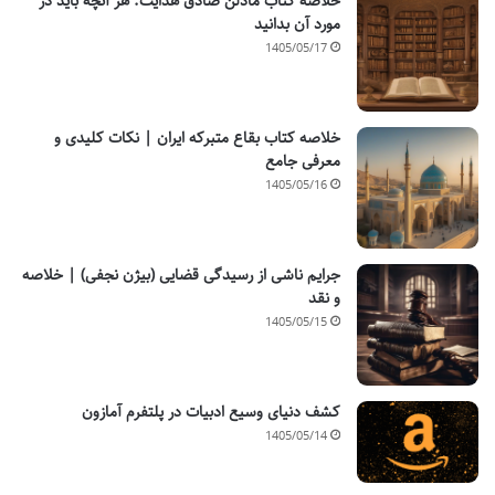
خلاصه کتاب مادلن صادق هدایت: هر آنچه باید در
مورد آن بدانید
1405/05/17
خلاصه کتاب بقاع متبرکه ایران | نکات کلیدی و
معرفی جامع
1405/05/16
جرایم ناشی از رسیدگی قضایی (بیژن نجفی) | خلاصه
و نقد
1405/05/15
کشف دنیای وسیع ادبیات در پلتفرم آمازون
1405/05/14