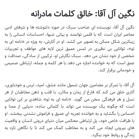
نگین آل آقا: خالق کلمات مادرانه
نگین آل آقا، نویسنده ای صاحب سبک در حوزه دلنوشته ها و نثرهای ادبی
معاصر ایران است که با قلمی توانمند و بیانی شیوا، احساسات انسانی را به
زیباترین شکل ممکن به تصویر می کشد. او در آثارش، به ویژه در «نامه ای به
تو»، توانایی بی نظیری در لمس عمیق ترین لایه های عواطف و تجربیات
شخصی از خود نشان می دهد. سبک نگارش او، ترکیبی از سادگی، صداقت و
عمق است که به خواننده اجازه می دهد با هر کلمه و جمله، ارتباطی صمیمی
و خودمانی برقرار کند.
آل آقا، با تمرکز بر مضامین جهان شمول مانند عشق، امید، ترس و خودباوری،
آثاری خلق می کند که فارغ از زمان و مکان، با قلب و ذهن مخاطبان از هر
نسل و هر فرهنگی سخن می گوید. «نامه ای به تو» شاهدی بر این توانایی
است که چگونه یک نویسنده می تواند با کلماتی ساده، دنیایی از معنا و
احساس را بگشاید و به خواننده تجربه ای عمیق و فراموش نشدنی ببخشد. او
با ظرافت خاص خود، پل ارتباطی محکمی میان دنیای درونی انسان و واقعیت
های بیرونی ایجاد می کند و به مخاطب کمک می کند تا با نگاهی تازه به
زندگی و روابط خود بنگرد.