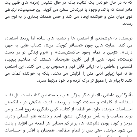
که نه در حال خواندن یک کتاب، بلکه در حال شنیدن زمزمه های قلبی یک
مادر است که با تمام وجود با فرزندش سخن می گوید. این صمیمیت، ارتباطی
قوی میان متن و خواننده ایجاد می کند و حس همذات پنداری را به اوج می
رساند.
نویسنده به هوشمندی از استعاره ها و تشبیه های ساده اما پرمعنا استفاده
می کند. عبارت هایی چون «مسافر کوچک من»، «نقاب هایی به چهره
دارند»، «زمین با تمام وجود خاکستریست» و «بوم زندگی تو در دست
توست»، نمونه هایی از این کاربرد هنرمندانه هستند که مفاهیم پیچیده
فلسفی و عاطفی را به زبانی قابل فهم و ملموس بیان می کنند. این استعاره
ها نه تنها زیبایی ادبی متن را افزایش می دهند، بلکه به خواننده کمک می
کنند تا پیام ها را عمیق تر درک کرده و با خود مرتبط سازد.
تأثیرگذاری عاطفی بالا، از دیگر ویژگی های برجسته این کتاب است. آل آقا با
استفاده از کلمات و جملات کوتاه و پرمعنا، قدرت شگرفی در برانگیختن
احساسات خواننده دارد. هر قطعه از کتاب، گویی تلنگری به روح است و می
تواند مخاطب را به تأمل در زندگی، عشق، امید و دغدغه های انسانی وادارد.
موجز و کوتاه بودن دلنوشته ها، بر تراکم معنایی هر قطعه می افزاید و باعث
می شود خواننده حتی پس از اتمام مطالعه، همچنان با افکار و احساسات