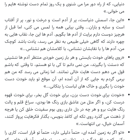
دنیایی، که از راه دور مرا می شنوی و یک روز تمام دست نوشته هایم را
می خوانی.»
«این جا، اسمش دنیاست، پر از آدم است و درخت و نور، پر از آفتاب
است و سایه و باران… وقتی بیایی همه را لمس می کنی، اما قبل از
هرچیز دوست دارم برایت از آدم ها بگویم. آدم ها این جا، نقاب هایی به
چهره دارند که گاهی خیلی طبیعی به نظر می رسد، یادت باشد کوچک
من، آدم ها را با نقابشان نشناس، با کلامشان هم نشناس…»
«روی پاهای خودت بایستی و هر بار زمین خوردی منتظر آدم ها ننشینی
که دستت را بگیرند، من نمی دانم تا کی با تو هستم، تا وقتی که باشم
قول می دهم دست هایت خالی نمانند. اما زمانی می رسد که من هم
برمی گردم به جایی که از آن آمده ام، آن موقع تو باید خودت دست
خودت را بگیری و خاک های لباست را بتکانی…»
«خودت برای خودت دست بزن، برای خودت گل بخر، برای خودت قهوه
درست کن، و اگر مثل من عاشق بازی رنگ ها بودی، سراغ قلم و پالت
رنگ هایت برو و هر چه در دل داری روی بوم سفیدت خلق کن یا هرچه
از ذهنت می گذرد روی تکه ای کاغذ بنویس، بگذار فکرهایت پرواز کنند،
آسمان خیال، بی انتهاست.»
«تو اگر به زمین آمده ای، حتماً دلیلی دارد، حتماً تو قرار است، کاری را
بکنی که مسافر دیگری نمی توانسته، پس تو خاصی، آن قدر خاص که