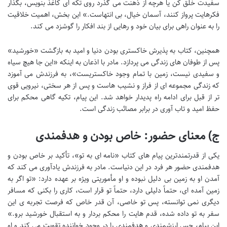
سفیدت خلق کن یا هرچه از ذهنت می گذرد روی تکه ای کاغذ بنویس، بگذار
فکرهایت پرواز کنند، آسمان خیال، بی انتهاست.» این بخش، اهمیت خلاقیت
را به عنوان راهی برای بیان خود و رهایی از بند افکار را گوشزد می کند.
همچنین، کتاب به پذیرش خاکستری بودن دنیا و امید به بازگشت «خورشید»
پس از طوفان های زندگی می پردازد. مادر با اذعان به اینکه «این جا هیچ سیاه
و سفیدی نیست، زمین با تمام وجود خاکستریست»، به فرزندش می آموزد
که زندگی مجموعه ای از فراز و نشیب هاست و پس از هر سختی، نیرویی قوی
تر از قبل برای ادامه راه پدیدار خواهد شد. این پیام، تکیه گاهی محکم برای
حفظ امید و تاب آوری در برابر مصائب زندگی است.
ج) معنای حضور: خاص بودن و هدفمندی
یکی از قدرتمندترین پیام های کتاب «نامه ای به تو»، تأکید بر خاص بودن و
هدفمندی حضور هر فرد در این دنیاست. مادر به فرزندش یادآوری می کند که
آمدن او به زمین بی دلیل نبوده و او مأموریتی ویژه بر عهده دارد: «تو اگر به
زمین آمده ای، حتماً دلیلی دارد، حتماً تو قرار است، کاری را بکنی که مسافر
دیگری نمی توانسته، پس تو خاصی، آن قدر خاص که فرصت تجربه ی این
سفر به تو داده شده، قدم هایت را محکم بردار و به استقبال خورشید برو.»
این پیام، حس ارزشمندی و هدفمندی را در وجود خواننده تقویت می کند و او