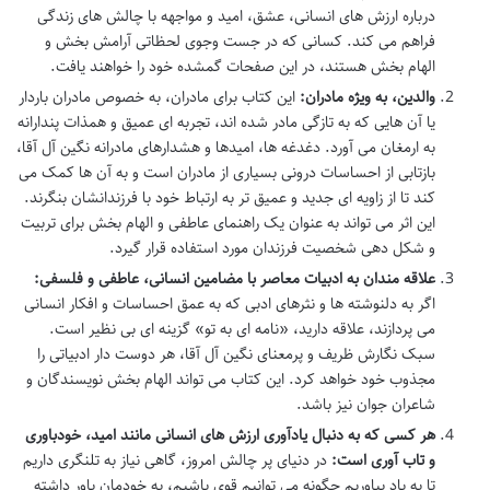
درباره ارزش های انسانی، عشق، امید و مواجهه با چالش های زندگی
فراهم می کند. کسانی که در جست وجوی لحظاتی آرامش بخش و
الهام بخش هستند، در این صفحات گمشده خود را خواهند یافت.
والدین، به ویژه مادران:
این کتاب برای مادران، به خصوص مادران باردار
یا آن هایی که به تازگی مادر شده اند، تجربه ای عمیق و همذات پندارانه
به ارمغان می آورد. دغدغه ها، امیدها و هشدارهای مادرانه نگین آل آقا،
بازتابی از احساسات درونی بسیاری از مادران است و به آن ها کمک می
کند تا از زاویه ای جدید و عمیق تر به ارتباط خود با فرزندانشان بنگرند.
این اثر می تواند به عنوان یک راهنمای عاطفی و الهام بخش برای تربیت
و شکل دهی شخصیت فرزندان مورد استفاده قرار گیرد.
علاقه مندان به ادبیات معاصر با مضامین انسانی، عاطفی و فلسفی:
اگر به دلنوشته ها و نثرهای ادبی که به عمق احساسات و افکار انسانی
می پردازند، علاقه دارید، «نامه ای به تو» گزینه ای بی نظیر است.
سبک نگارش ظریف و پرمعنای نگین آل آقا، هر دوست دار ادبیاتی را
مجذوب خود خواهد کرد. این کتاب می تواند الهام بخش نویسندگان و
شاعران جوان نیز باشد.
هر کسی که به دنبال یادآوری ارزش های انسانی مانند امید، خودباوری
و تاب آوری است:
در دنیای پر چالش امروز، گاهی نیاز به تلنگری داریم
تا به یاد بیاوریم چگونه می توانیم قوی باشیم، به خودمان باور داشته