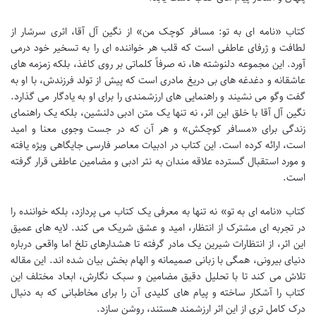
کتاب «نامه ای به تو: مسافر کوچک من» از نگین آل آقا، اثری سرشار از
لطافت و ژرفای عاطفی است که قلب هر خواننده ای را به تسخیر خود درمی
آورد. این مجموعه دلنوشته ها، نه صرفاً کلماتی بر روی کاغذ، بلکه زمزمه های
عاشقانه و دغدغه های بی دریغ مادری است که پیش از تولد فرزندش، با او به
گفت وگو می نشیند و راهنمایی های ارزشمندی را برای او به یادگار می گذارد.
نگین آل آقا با خلق این اثر، نه تنها یک متن ادبی دلنشین، بلکه یک راهنمای
زندگی برای «مسافر کوچکش» و هر آن که در جست وجوی معنا و امید
است، ارائه کرده است. این کتاب در ادبیات معاصر فارسی جایگاهی ویژه یافته
و مورد استقبال گسترده علاقه مندان به نثر ادبی و مضامین عاطفی قرار گرفته
است.
کتاب «نامه ای به تو» نه تنها به معرفی یک کتاب می پردازد، بلکه خواننده را
در تجربه ای مشترک از انتظار، امید و عشق شریک می کند. لایه های عمیق
این اثر، از انتظارات شیرین یک مادر گرفته تا هشدارهای تلخ اما واقعی درباره
دنیای بیرونی، همگی با زبانی صمیمانه و الهام بخش بیان شده اند. این مقاله
تلاش می کند تا با تحلیل دقیق مضامین و سبک نگارش، ابعاد مختلف این
کتاب را آشکار ساخته و پیام های کلیدی آن را برای مخاطبانی که به دنبال
درک کامل تری از این اثر ارزشمند هستند، روشن سازد.