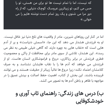
که نیست، اما با تمام نیست ها تو برای من هستی، تو را
حس می کنم، تو زیباترین عروسک کوچک دنیایی، که از راه
دور مرا می شنوی و یک روز تمام دست نوشته هایم را می
خوانی.»
اما در کنار این رویاهای شیرین، مادر از واقعیت های تلخ دنیا نیز غافل نیست.
او به فرزندش هشدار می دهد که این جا، «اسمش دنیاست» و پر از آدم
هایی است که «نقاب هایی به چهره دارند که گاهی خیلی طبیعی به نظر می
رسد». این هشدار، تلاشی از سوی مادر برای محافظت از پاکی و معصومیت
فطری فرزندش در برابر ریاکاری، دروغ و فراموشکاری انسان هاست. او از
فرزندش می خواهد که آدم ها را با نقاب هایشان نشناسد و به صرف
کلامشان اعتماد نکند؛ زیرا دروغ ها غالباً زیباتر از حقیقت هستند و می توانند
فریبنده باشند. این بخش از کتاب، اهمیت حفظ اصالت و بینش عمیق را در
مواجهه با ظاهر و باطن آدم ها به تصویر می کشد.
ب) درس های زندگی: راهنمای تاب آوری و
خودشکوفایی