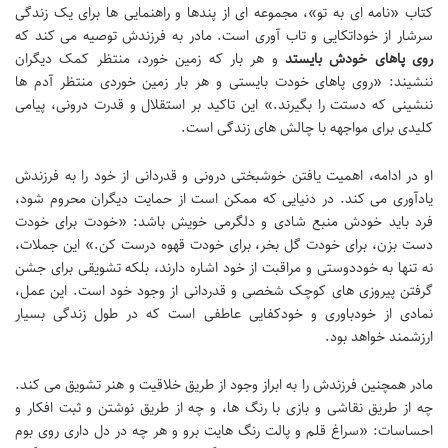
کتاب «نامه ای به تو»، مجموعه ای از پندها و راهنمایی ها برای یک زندگی
سرشار از خوداتکایی و تاب آوری است. مادر به فرزندش توصیه می کند که
روی پاهای خودش بایستد
و هر بار که زمین خورد، منتظر کمک دیگران
ننشیند: «روی پاهای خودت بایستی و هر بار زمین خوردی منتظر آدم ها
ننشینی که دستت را بگیرند.» این تاکید بر استقلال و قدرت درونی، پیامی
کلیدی برای مواجهه با چالش های زندگی است.
او در ادامه، اهمیت یافتن خوشبختی درونی و قدردانی از خود را به فرزندش
یادآوری می کند. در دنیایی که ممکن است از حمایت دیگران محروم شود،
فرد باید خودش منبع شادی و دلگرمی خویش باشد: «خودت برای خودت
دست بزن، برای خودت گل بخر، برای خودت قهوه درست کن.» این جملات،
نه تنها به خوددوستی و مراقبت از خود اشاره دارند، بلکه تشویقی برای جشن
گرفتن پیروزی های کوچک شخصی و قدردانی از وجود خود است. این عمل،
نمادی از خودباوری و خودکفایی عاطفی است که در طول زندگی بسیار
ارزشمند خواهد بود.
مادر همچنین فرزندش را به ابراز وجود از طریق خلاقیت و هنر تشویق می کند.
چه از طریق نقاشی و بازی با رنگ ها، و چه از طریق نوشتن و ثبت افکار و
احساسات: «سراغ قلم و پالت رنگ هایت برو و هر چه در دل داری روی بوم