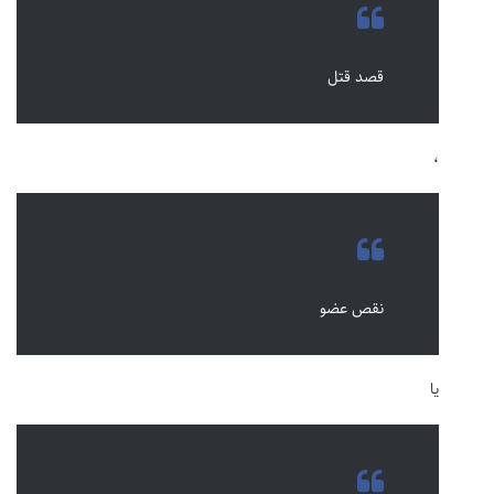
قصد قتل
،
نقص عضو
یا