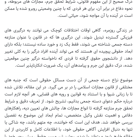
درک صحیح از این مفهوم قانونی، شرایط تحقق جرم، مجازات های مربوطه، و
نحوه دفاع در برابر آن، برای هر فردی که با چنین وضعیتی روبرو شده یا ممکن
است در آینده با آن مواجه شود، حیاتی است.
در زندگی روزمره، گاهی اوقات اختلافات کوچک می توانند به درگیری های
فیزیکی گسترده تبدیل شوند. این درگیری ها که در قانون با عنوان منازعه
دسته جمعی شناخته می شوند، فقط یک زد و خورد ساده نیستند؛ بلکه دارای
ابعاد حقوقی پیچیده ای هستند که می تواند آینده افراد درگیر را به کلی تغییر
دهد. از دانشجوی حقوق گرفته تا فردی که ناخواسته درگیر چنین موقعیتی
شده، درک دقیق این جرم و پیامدهای آن، یک ضرورت انکارناپذیر است.
موضوع نزاع دسته جمعی از آن دست مسائل حقوقی است که جنبه های
مختلفی از قانون مجازات اسلامی را در بر می گیرد. در این مقاله، تلاش شده
تا با زبانی شیوا و با استناد به قوانین و رویه های قضایی، هر آنچه لازم است
درباره حکم دعوای دسته جمعی بدانیم، تشریح شود. از تعریف دقیق و شرایط
تحقق جرم منازعه گرفته تا انواع مجازات ها، چالش های تعیین دیه، راهکارهای
دفاعی و اهمیت نقش وکیل متخصص، تمام ابعاد این موضوع به تفصیل
بررسی خواهد شد. هدف این است که خواننده، چه متهم باشد، چه شاکی یا
تنها به دنبال افزایش آگاهی حقوقی خود، با اطلاعات کامل و کاربردی از این
مقاله خارج شود و بتواند با دیدی روشن تر، مسیر حقوقی پیش روی خود را