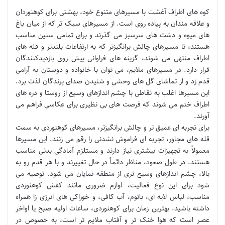
کوه های اطراف آغشت با مسیرهای متنوع خود، بهشتی برای کوهنوردان
و علاقه مندان به پیاده روی است. از مسیرهای سبک تر که از میان باغ
های میوه و دشت های سرسبز می گذرند و برای تمامی سنین مناسب
هستند، تا مسیرهای چالش برانگیزتر که به ارتفاعات بلندتر و قله های
اطراف منتهی می شوند، گزینه های فراوانی پیش روی بازدیدکنندگان
قرار دارد. در مسیرهای ملایم، می توان با خانواده و دوستان به آرامی
قدم زد و از تماشای گل های وحشی و شنیدن صدای پرندگان لذت برد.
این مسیرها اغلب به نقاطی با چشم اندازهای وسیع از روستا و دره های
اطراف ختم می شوند که فرصت های بی نظیری برای عکاسی فراهم می
آورند.
برای تجربه ای عمیق تر و چالش برانگیزتر، مسیرهای کوهنوردی به سمت
قله های مجاور، تجربه ای فراموش نشدنی را رقم می زنند. این مسیرها
معمولاً به تجهیزات بیشتری نیاز دارند و مستلزم آمادگی بدنی مناسب
هستند. در طول صعود، مناظر دائماً در حال تغییرند و با هر قدم رو به
بالا، چشم اندازهای وسیع تری از منطقه نمایان می شود. توصیه می
شود برای این نوع فعالیت، لوازم ضروری مانند کفش کوهنوردی
مناسب، لباس لایه ای، باتوم، آب کافی، و خوراکی های انرژی زا همراه
داشته باشید. بهترین زمان برای کوهنوردی، ساعات اولیه صبح یا اواخر
عصر است که هوا خنک تر و آفتاب ملایم تر است، به خصوص در