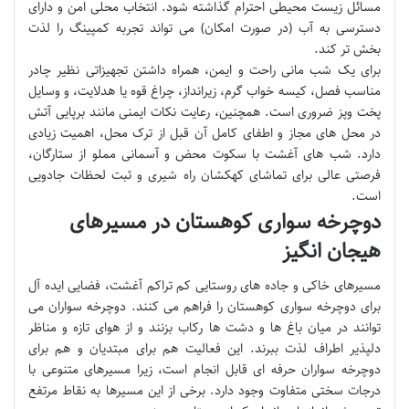
مسائل زیست محیطی احترام گذاشته شود. انتخاب محلی امن و دارای
دسترسی به آب (در صورت امکان) می تواند تجربه کمپینگ را لذت
بخش تر کند.
برای یک شب مانی راحت و ایمن، همراه داشتن تجهیزاتی نظیر چادر
مناسب فصل، کیسه خواب گرم، زیرانداز، چراغ قوه یا هدلایت، و وسایل
پخت وپز ضروری است. همچنین، رعایت نکات ایمنی مانند برپایی آتش
در محل های مجاز و اطفای کامل آن قبل از ترک محل، اهمیت زیادی
دارد. شب های آغشت با سکوت محض و آسمانی مملو از ستارگان،
فرصتی عالی برای تماشای کهکشان راه شیری و ثبت لحظات جادویی
است.
دوچرخه سواری کوهستان در مسیرهای
هیجان انگیز
مسیرهای خاکی و جاده های روستایی کم تراکم آغشت، فضایی ایده آل
برای دوچرخه سواری کوهستان را فراهم می کنند. دوچرخه سواران می
توانند در میان باغ ها و دشت ها رکاب بزنند و از هوای تازه و مناظر
دلپذیر اطراف لذت ببرند. این فعالیت هم برای مبتدیان و هم برای
دوچرخه سواران حرفه ای قابل انجام است، زیرا مسیرهای متنوعی با
درجات سختی متفاوت وجود دارد. برخی از این مسیرها به نقاط مرتفع