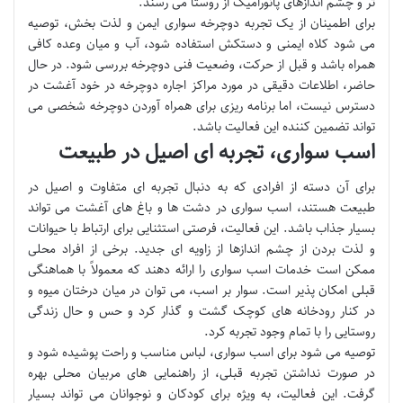
تر و چشم اندازهای پانورامیک از روستا می رسند.
برای اطمینان از یک تجربه دوچرخه سواری ایمن و لذت بخش، توصیه
می شود کلاه ایمنی و دستکش استفاده شود، آب و میان وعده کافی
همراه باشد و قبل از حرکت، وضعیت فنی دوچرخه بررسی شود. در حال
حاضر، اطلاعات دقیقی در مورد مراکز اجاره دوچرخه در خود آغشت در
دسترس نیست، اما برنامه ریزی برای همراه آوردن دوچرخه شخصی می
تواند تضمین کننده این فعالیت باشد.
اسب سواری، تجربه ای اصیل در طبیعت
برای آن دسته از افرادی که به دنبال تجربه ای متفاوت و اصیل در
طبیعت هستند، اسب سواری در دشت ها و باغ های آغشت می تواند
بسیار جذاب باشد. این فعالیت، فرصتی استثنایی برای ارتباط با حیوانات
و لذت بردن از چشم اندازها از زاویه ای جدید. برخی از افراد محلی
ممکن است خدمات اسب سواری را ارائه دهند که معمولاً با هماهنگی
قبلی امکان پذیر است. سوار بر اسب، می توان در میان درختان میوه و
در کنار رودخانه های کوچک گشت و گذار کرد و حس و حال زندگی
روستایی را با تمام وجود تجربه کرد.
توصیه می شود برای اسب سواری، لباس مناسب و راحت پوشیده شود و
در صورت نداشتن تجربه قبلی، از راهنمایی های مربیان محلی بهره
گرفت. این فعالیت، به ویژه برای کودکان و نوجوانان می تواند بسیار