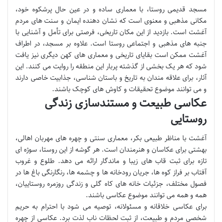
مسجد قدیمی روستا، با معماری ساده و در عین حال پرشکوه خود،
مکانی مذهبی و معنوی است که نشان دهنده ایمان و سنت های مردم
آغشت است. بازدید از این مکان تاریخی، فرصتی برای تأمل و آشنایی با
جنبه های مذهبی و اجتماعی روستا است. علاوه بر مسجد، در اطراف
آغشت ممکن است بقایای تاریخی و معماری های کهن دیگری نیز یافت
شود که هر یک بخشی از گذشته پربار این منطقه را روایت می کنند. این
آثار، برای علاقه مندان به تاریخ و باستان شناسی، جذابیت خاصی دارند
و می توانند موضوع تحقیقات و کاوش های کوچک باشند.
عکاسی طبیعت و مستندسازی زندگی
روستایی
آغشت با مناظر طبیعی بکر، معماری سنتی و چهره های مهربان اهالی،
بهشتی برای عکاسان و هنرمندان است. هر گوشه از این روستا، سوژه ای
تازه برای ثبت قاب های زیبا و ماندگار ارائه می دهد. طلوع و غروب
آفتاب بر فراز کوه ها، جریان رودخانه ها و چشمه ها، رنگارنگی باغ ها در
فصول مختلف، جزئیات خانه های کاه گلی و زندگی روزمره روستاییان،
همه و همه می توانند موضوع عکاسی باشند.
برای عکاسی خلاقانه و مسئولانه، توصیه می شود با احترام به حریم
شخصی مردم و طبیعت، از ثبت لحظات ناب لذت برد. عکاسی از چهره