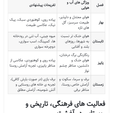
ویژگی های آب و
فصل
تفریحات پیشنهادی
هوایی
هوای معتدل و دلپذیر،
پیاده روی، کوهنوردی سبک، پیک
بهار
طبیعت سرسبز، گل
نیک، عکاسی طبیعت
های تازه
هوای خنک تر نسبت
میوه چینی، آب تنی در رودخانه
تابستان
به شهرها، روزهای
ها، کمپینگ، اسب سواری،
بلند و آفتابی
دوچرخه سواری
رنگارنگی برگ درختان،
هوای خنک و
پیاده روی و کوهنوردی، عکاسی از
پاییز
دلنشین، مناظر چشم
مناظر پاییزی، تجربه آرامش روستا
نواز
برف و سرما، سکوت و
برف بازی (در صورت بارش کافی)،
زمستان
آرامش خاص روستا،
تجربه ی خانه های روستایی و
مناظر برفی
آتش شومینه، آرامش مطلق
فعالیت های فرهنگی، تاریخی و