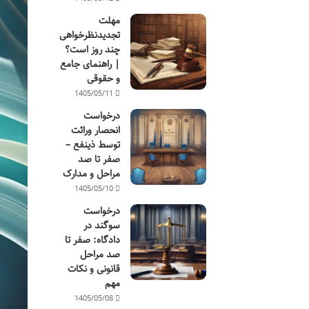
مهلت
تجدیدنظرخواهی
چند روز است؟
| راهنمای جامع
و حقوقی
1405/05/11
درخواست
انحصار وراثت
توسط ذینفع –
صفر تا صد
مراحل و مدارک
1405/05/10
درخواست
سوگند در
دادگاه: صفر تا
صد مراحل
قانونی و نکات
مهم
1405/05/08