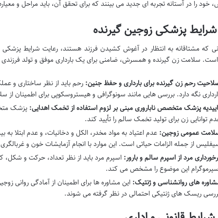
، خود را در آستانه تجربه ای جدید می بینند که برای تحقق آن، باید مراحل و معی
انی که مشتاقانه به انتظار در آغوش کشیدن فرزند هستند، رعایت شرایط پزشکی د
است. سلامت زن گیرنده و همسرش، ضامنی برای یک بارداری موفق و تولد فرزندی س
لاحیت رحم زن گیرنده برای بارداری و حفظ جنین:
رحم باید از نظر ساختاری و عملکرد
ارداری نگه دارد. بررسی هایی مانند سونوگرافی و هیستروسکوپی برای اطمینان از
اییدیه پزشک متخصص ناباروری مبنی بر لزوم استفاده از تخمک اهدایی:
پزشک متخصص
دم توانایی زن برای تولید تخمک سالم را تأیید کند.
لامت عمومی زوجین:
یفلیس از جمله الزامات حیاتی است. این موارد با انجام آزمایشات خون و غربالگری
رخورداری مرد از اسپرم سالم و بارور:
اسپرم مرد باید از نظر تعداد، حرکت و شکل، ک
سپرموگرام این موضوع را مشخص می کند.
شاوره های روانشناسی و ژنتیک:
این مشاوره ها برای اطمینان از آمادگی روانی زو
ررسی ریسک های ژنتیکی احتمالی در نظر گرفته می شوند.