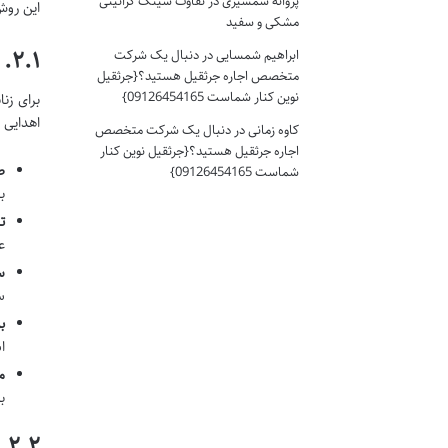
پروانه شمشیری
در
تفاوت سینک گرانیتی
این روش
مشکی و سفید
۲.۱. شرایط پزشکی زوجین گیرنده
ابراهیم شمسایی
در
دنبال یک شرکت
متخصص اجاره جرثقیل هستید؟{جرثقیل
نوین کنار شماست 09126454165}
برای زن
اهدایی 
کاوه زمانی
در
دنبال یک شرکت متخصص
اجاره جرثقیل هستید؟{جرثقیل نوین کنار
ص
شماست 09126454165}
ب
ت
ع
س
س
ب
ا
م
ب
۲.۲. شرایط قانونی و اداری