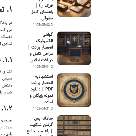
فرزندان) |
۱. تخمک اهدایی: تعریفی از امید و راه حلی برای آرزوی فرزندآوری
راهنمای کامل
حقوقی
در زندگ
1405/05/02
می کنند
گواهی
تخمک سا
الکترونیک
نمادی ا
انحصار وراثت |
مراحل کامل و
۱.۱. تعریف علمی و پزشکی تخمک اهدایی
دریافت آنلاین
1405/05/01
اهدای ت
استشهادیه
سپس در 
انحصار وراثت
منتقل م
PDF | دانلود
شدن را 
نمونه رایگان و
آماده
۱.۲. دلایل و موارد لزوم استفاده از تخمک اهدایی
1405/04/31
سامانه پس
تصمیم ب
گرفتن شکایت
نبوده ا
| راهنمای جامع
رایج تر