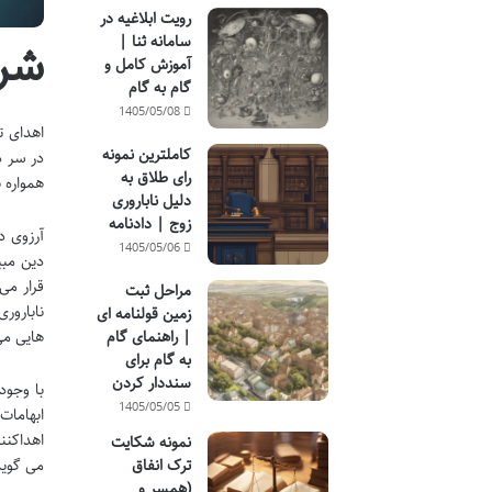
رویت ابلاغیه در
سامانه ثنا |
شر
آموزش کامل و
گام به گام
1405/05/08
اهدای ت
کاملترین نمونه
در سر د
رای طلاق به
همواره 
دلیل ناباروری
زوج | دادنامه
آرزوی د
1405/05/06
دین مبی
قرار می
مراحل ثبت
نابارور
زمین قولنامه ای
| راهنمای گام
هایی می
به گام برای
سنددار کردن
با وجود
1405/05/05
ابهامات
اهداکنن
نمونه شکایت
ترک انفاق
می گوید
(همسر و