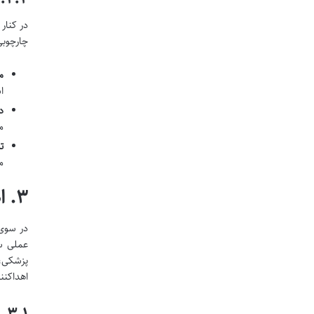
در کنار
چارچوبی
م
ا
د
م
ت
م
۳. اهدای تخمک: از خودگذشتگی و بخشش حیات
در سوی 
عملی سر
پزشکی، 
اهداکنن
۳.۱. شرایط پزشکی اهداکننده