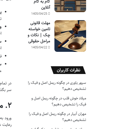
گام به گام
آنلاین
ی
1405/04/25
ت
مهلت قانونی
و
تامین خواسته
ا
چک | نکات و
مراحل حقوقی
س
ا
1405/04/22
ن
س
نظرات کاربران
م
سپهر یاوری
در
چگونه ریمل اصل و فیک را
در تمام
تشخیص دهیم؟
سر بگذا
میلاد خوش قلب
در
چگونه ریمل اصل و
۲. مسیر دریافت تخمک اهدایی: شرایطی برای آغاز یک زندگی جدید
فیک را تشخیص دهیم؟
مهران آبیار
در
چگونه ریمل اصل و فیک را
ورود به
تشخیص دهیم؟
رعایت ش