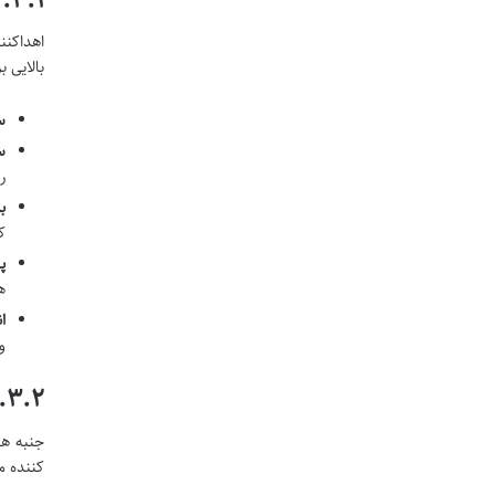
اهداکنن
بالایی 
سن
س
ر
ب
ک
پ
ه
ا
و
۳.۲. شرایط شرعی و اخلاقی اهداکننده
جنبه ها
کننده 