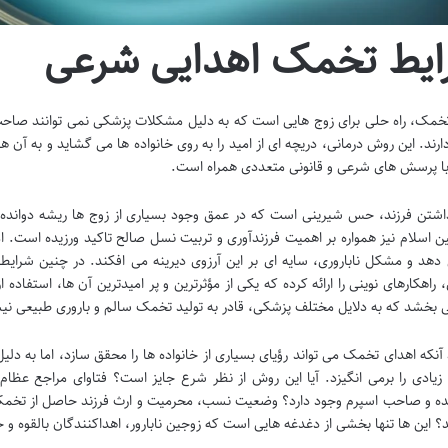
ایط تخمک اهدایی شرعی
خمک، راه حلی برای زوج هایی است که به دلیل مشکلات پزشکی نمی توانند صاحب ف
ارند. این روش درمانی، دریچه ای از امید را به روی خانواده ها می گشاید و به آن 
با پرسش های شرعی و قانونی متعددی همراه است.
اشتن فرزند، حس شیرینی است که در عمق وجود بسیاری از زوج ها ریشه دوانده و
ن اسلام نیز همواره بر اهمیت فرزندآوری و تربیت نسل صالح تاکید ورزیده است. ا
 دهد و مشکل ناباروری، سایه ای بر این آرزوی دیرینه می افکند. در چنین شر
ی، راهکارهای نوینی را ارائه کرده که یکی از مؤثرترین و پر امیدترین آن ها، استفا
 بخشد که به دلایل مختلف پزشکی، قادر به تولید تخمک سالم و باروری طبیعی نی
 آنکه اهدای تخمک می تواند رؤیای بسیاری از خانواده ها را محقق سازد، اما به 
 زیادی را برمی انگیزد. آیا این روش از نظر شرع جایز است؟ فتاوای مراجع عظام 
ده و صاحب اسپرم وجود دارد؟ وضعیت نسب، محرمیت و ارث فرزند حاصل از تخمک 
؟ این ها تنها بخشی از دغدغه هایی است که زوجین نابارور، اهداکنندگان بالقوه