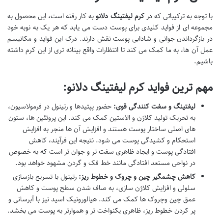
با توجه به ترکیباتی که در
کرم لیفتینگ دلانو
به کار رفته است، این محصول به
مجموعه ای از فواید کلیدی برای پوست دست می یابد که هر یک به نوبه خود
در بازگرداندن جوانی و شادابی پوست نقش دارند. درک این فواید و مکانیسم
عمل آن ها، به ما کمک می کند تا انتظارات واقع بینانه تری از این کرم داشته
باشیم.
مهم ترین فواید کرم لیفتینگ دلانو:
لیفتینگ و سفت کنندگی قوی:
حضور پپتیدها و رتینول در فرمولاسیون،
به تحریک تولید کلاژن و الاستین کمک می کند. این پروتئین ها، ستون
های اصلی ساختار پوست هستند و افزایش آن ها منجر به افزایش
استحکام و کشیدگی پوست می شود. نتیجه این فرآیند، کاهش
افتادگی پوست و ایجاد ظاهری سفت تر و جوان تر است که به خصوص
در نواحی مستعد افتادگی مانند خط فک و گردن مشهود خواهد بود.
کاهش چشمگیر چین و چروک و خطوط ریز:
رتینول با تسریع بازسازی
سلولی و افزایش کلاژن سازی، به صاف شدن سطح پوست و کاهش
عمق چین وچروک ها کمک می کند. هیالورونیک اسید نیز با آبرسانی و
پر کردن خطوط ریز، ظاهری یکنواخت تر و هموارتر به پوست می بخشد.