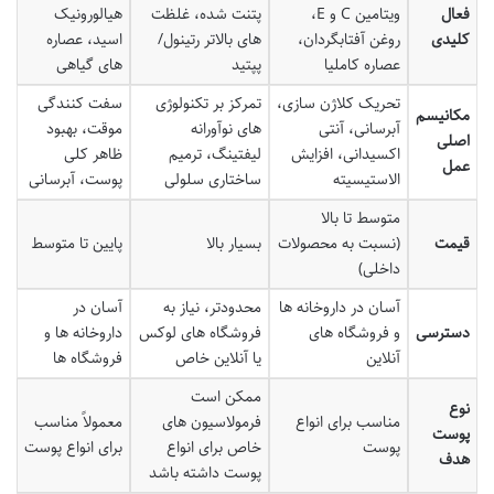
فعال
ویتامین C و E،
پتنت شده، غلظت
هیالورونیک
کلیدی
روغن آفتابگردان،
های بالاتر رتینول/
اسید، عصاره
عصاره کاملیا
پپتید
های گیاهی
تحریک کلاژن سازی،
تمرکز بر تکنولوژی
سفت کنندگی
مکانیسم
آبرسانی، آنتی
های نوآورانه
موقت، بهبود
اصلی
اکسیدانی، افزایش
لیفتینگ، ترمیم
ظاهر کلی
عمل
الاستیسیته
ساختاری سلولی
پوست، آبرسانی
متوسط تا بالا
قیمت
(نسبت به محصولات
بسیار بالا
پایین تا متوسط
داخلی)
آسان در داروخانه ها
محدودتر، نیاز به
آسان در
دسترسی
و فروشگاه های
فروشگاه های لوکس
داروخانه ها و
آنلاین
یا آنلاین خاص
فروشگاه ها
ممکن است
نوع
مناسب برای انواع
فرمولاسیون های
معمولاً مناسب
پوست
پوست
خاص برای انواع
برای انواع پوست
هدف
پوست داشته باشد