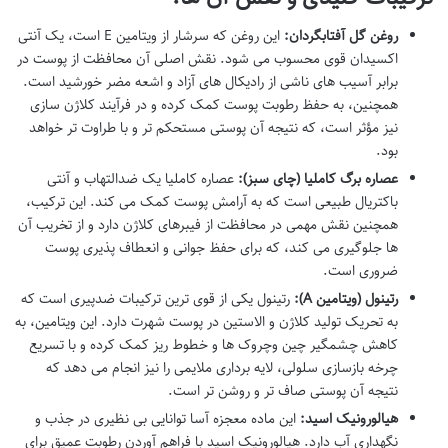
روغن گل آفتابگردان:
این روغن که سرشار از ویتامین E است، یک آنتی
اکسیدان قوی محسوب می شود. نقش اصلی آن محافظت از پوست در
برابر آسیب های ناشی از رادیکال های آزاد و اشعه مضر خورشید است.
همچنین، به حفظ رطوبت پوست کمک کرده و در فرآیند کلاژن سازی
نیز مؤثر است، که نتیجه آن پوستی مستحکم تر و با طراوت تر خواهد
بود.
عصاره برگ کاملیا (چای سبز):
عصاره کاملیا یک ضدالتهاب و آنتی
باکتریال طبیعی است که به آرامش پوست کمک می کند. این ترکیب،
همچنین نقش مهمی در محافظت از فیبرهای کلاژن دارد و از تخریب آن
ها جلوگیری می کند، که برای حفظ جوانی و انعطاف پذیری پوست
ضروری است.
رتینول (ویتامین A):
رتینول یکی از قوی ترین ترکیبات ضدپیری است که
به تحریک تولید کلاژن و الاستین در پوست شهرت دارد. این ویتامین، به
کاهش چشمگیر چین وچروک ها و خطوط ریز کمک کرده و با تسریع
چرخه بازسازی سلولی، لایه برداری ملایمی را نیز انجام می دهد که
نتیجه آن پوستی صاف تر و روشن تر است.
هیالورونیک اسید:
این ماده معجزه آسا توانایی بی نظیری در جذب و
نگهداری آب دارد. هیالورونیک اسید با فراهم آوردن رطوبت عمیق برای