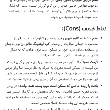
عدم گزارش عوارض جانبی جدی:
بر اساس گزارش ها و بازخوردهای
موجود، عوارض جانبی جدی از این کرم گزارش نشده است، که نشان
دهنده تحمل پذیری بالای آن توسط اکثر پوست ها است. البته، تست
حساسیت همیشه توصیه می شود.
نقاط ضعف (Cons):
عدم مشاهده نتایج فوری و نیاز به صبر و تداوم:
مانند بسیاری از
محصولات درمانی مراقبت از پوست،
کرم لیفتینگ دلانو
نیز نیاز به زمان
و استفاده مداوم دارد. این امر ممکن است برای افرادی که به دنبال
نتایج سریع هستند، کمی ناامیدکننده باشد.
قیمت نسبتاً بالا:
اگرچه در مقایسه با برخی رقبای خارجی گران قیمت
تر، قیمت آن ممکن است مقرون به صرفه به نظر برسد، اما برای برخی
از بودجه ها، هنوز هم یک سرمایه گذاری قابل توجه محسوب می شود.
این موضوع می تواند دسترسی به آن را برای برخی از افراد محدود کند.
بافت یا رایحه خاصی که ممکن است مورد پسند همه نباشد:
در برخی
موارد، تجربه حسی (بافت، رایحه) یک محصول برای کاربران بسیار مهم
است. ممکن است بافت یا رایحه این کرم، برای همه سلیقه ها خوشایند
نباشد، هرچند این یک مسئله کاملاً شخصی است.
نیاز به تست حساسیت برای افراد با پوست بسیار حساس:
با وجود عدم