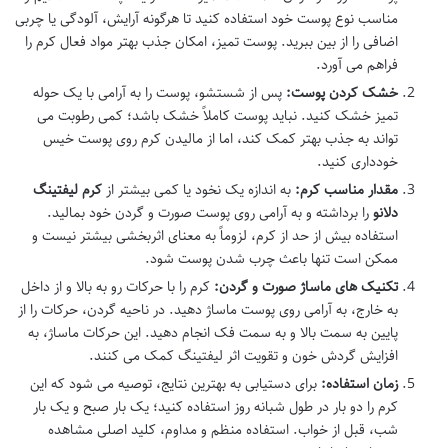
مناسب نوع پوست خود استفاده کنید تا هرگونه آرایش، آلودگی یا چربی
اضافی را از بین ببرید. پوست تمیز، امکان جذب بهتر مواد فعال کرم را
فراهم می آورد.
خشک کردن پوست:
پس از شستشو، پوست را به آرامی با یک حوله
تمیز خشک کنید. نباید پوست کاملاً خشک باشد؛ کمی رطوبت می
تواند به جذب بهتر کمک کند، اما از مالیدن کرم روی پوست خیس
خودداری کنید.
مقدار مناسب کرم:
به اندازه یک نخود یا کمی بیشتر از
کرم لیفتینگ
دلانو
را برداشته و به آرامی روی پوست صورت و گردن خود بمالید.
استفاده بیش از حد از کرم، لزوماً به معنای اثربخشی بیشتر نیست و
ممکن است تنها باعث چرب شدن پوست شود.
تکنیک های ماساژ صورت و گردن:
کرم را با حرکات رو به بالا و از داخل
به خارج، به آرامی روی پوست ماساژ دهید. در ناحیه گردن، حرکات را از
پایین به سمت بالا و به سمت فک انجام دهید. این حرکات ماساژ، به
افزایش گردش خون و تقویت اثر لیفتینگ کمک می کنند.
زمان استفاده:
برای دستیابی به بهترین نتایج، توصیه می شود که این
کرم را دو بار در طول شبانه روز استفاده کنید؛ یک بار صبح و یک بار
شب، قبل از خواب. استفاده منظم و مداوم، کلید اصلی مشاهده