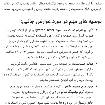
ندارد. با این حال، با توجه به وجود ترکیبات فعالی مانند رتینول، که می تواند
در برخی افراد حساسیت زا باشد، رعایت نکات ایمنی و احتیاطی ضروری است.
توصیه های مهم در مورد عوارض جانبی:
تأکید بر انجام تست حساسیت (Patch Test):
پیش از اینکه کرم را به
صورت کامل روی صورت و گردن خود استفاده کنید، به شدت توصیه
می شود یک تست حساسیت انجام دهید. مقداری کوچک از کرم را
روی قسمت کوچکی از پوست، مانند پشت گوش، داخل بازو یا قسمتی
از گردن که کمتر در معرض دید است، بمالید. سپس ۲۴ تا ۴۸ ساعت
صبر کنید تا هرگونه واکنش احتمالی را مشاهده کنید.
علائم حساسیت:
در صورت بروز حساسیت، علائمی مانند قرمزی،
خارش، سوزش، تورم، یا بثورات جلدی ممکن است ظاهر شود. اگر هر
یک از این علائم را مشاهده کردید، فوراً استفاده از کرم را متوقف کرده و
پوست خود را با آب فراوان شستشو دهید.
موارد منع مصرف خاص:
اگرچه اطلاعات دقیقی در مورد موارد منع
مصرف
کرم لیفتینگ دلانو
در دوران بارداری یا شیردهی به صورت
عمومی منتشر نشده است، اما به طور کلی، استفاده از محصولات
حاوی رتینول در این دوره ها توصیه نمی شود. همواره قبل از استفاده از