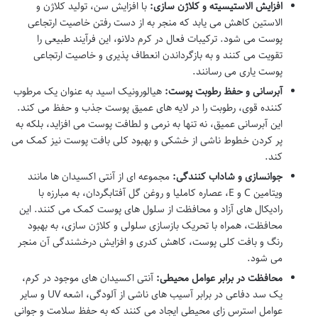
افزایش الاستیسیته و کلاژن سازی:
با افزایش سن، تولید کلاژن و
الاستین کاهش می یابد که منجر به از دست رفتن خاصیت ارتجاعی
پوست می شود. ترکیبات فعال در کرم دلانو، این فرآیند طبیعی را
تقویت می کنند و به بازگرداندن انعطاف پذیری و خاصیت ارتجاعی
پوست یاری می رسانند.
آبرسانی و حفظ رطوبت پوست:
هیالورونیک اسید به عنوان یک مرطوب
کننده قوی، رطوبت را در لایه های عمیق پوست جذب و حفظ می کند.
این آبرسانی عمیق، نه تنها به نرمی و لطافت پوست می افزاید، بلکه به
پر کردن خطوط ناشی از خشکی و بهبود کلی بافت پوست نیز کمک می
کند.
جوانسازی و شاداب کنندگی:
مجموعه ای از آنتی اکسیدان ها مانند
ویتامین C و E، عصاره کاملیا و روغن گل آفتابگردان، به مبارزه با
رادیکال های آزاد و محافظت از سلول های پوست کمک می کنند. این
محافظت، همراه با تحریک بازسازی سلولی و کلاژن سازی، به بهبود
رنگ و بافت کلی پوست، کاهش کدری و افزایش درخشندگی آن منجر
می شود.
محافظت در برابر عوامل محیطی:
آنتی اکسیدان های موجود در کرم،
یک سد دفاعی در برابر آسیب های ناشی از آلودگی، اشعه UV و سایر
عوامل استرس زای محیطی ایجاد می کنند که به حفظ سلامت و جوانی