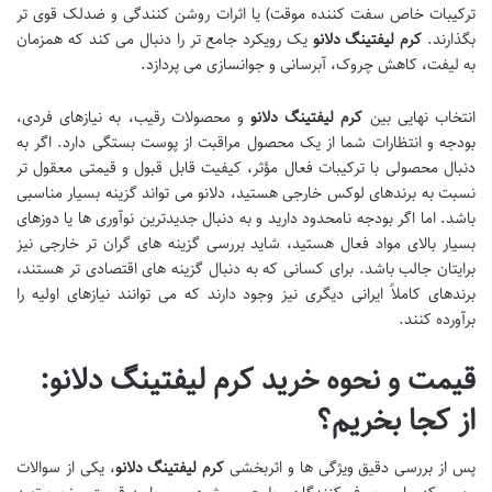
ترکیبات خاص سفت کننده موقت) یا اثرات روشن کنندگی و ضدلک قوی تر
بگذارند.
کرم لیفتینگ دلانو
یک رویکرد جامع تر را دنبال می کند که همزمان
به لیفت، کاهش چروک، آبرسانی و جوانسازی می پردازد.
انتخاب نهایی بین
کرم لیفتینگ دلانو
و محصولات رقیب، به نیازهای فردی،
بودجه و انتظارات شما از یک محصول مراقبت از پوست بستگی دارد. اگر به
دنبال محصولی با ترکیبات فعال مؤثر، کیفیت قابل قبول و قیمتی معقول تر
نسبت به برندهای لوکس خارجی هستید، دلانو می تواند گزینه بسیار مناسبی
باشد. اما اگر بودجه نامحدود دارید و به دنبال جدیدترین نوآوری ها یا دوزهای
بسیار بالای مواد فعال هستید، شاید بررسی گزینه های گران تر خارجی نیز
برایتان جالب باشد. برای کسانی که به دنبال گزینه های اقتصادی تر هستند،
برندهای کاملاً ایرانی دیگری نیز وجود دارند که می توانند نیازهای اولیه را
برآورده کنند.
قیمت و نحوه خرید کرم لیفتینگ دلانو:
از کجا بخریم؟
پس از بررسی دقیق ویژگی ها و اثربخشی
کرم لیفتینگ دلانو
، یکی از سوالات