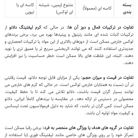
بسته
متنوع (پمپی، شیشه
کاسه ای یا
کاسه ای (معمولاً)
بندی
ای لوکس)
تیوپی
تفاوت در ترکیبات فعال و دوز آن ها:
در حالی که
کرم لیفتینگ دلانو
از
ترکیبات اثبات شده ای مانند رتینول و پپتیدها بهره می برد، برخی برندهای
لوکس خارجی ممکن است از دوزهای بالاتری از این مواد یا ترکیبات انحصاری و
جدیدتری استفاده کنند که می توانند اثربخشی سریع تر یا عمیق تری را نوید
دهند. البته، این غلظت های بالا ممکن است خطر حساسیت را نیز افزایش
دهند.
تفاوت در قیمت و میزان حجم:
یکی از مزایای قابل توجه دلانو، قیمت رقابتی
تر آن نسبت به همتایان خارجی لوکس است. در حالی که کرم های خارجی می
توانند بسیار گران قیمت باشند، دلانو تلاش می کند تا با حفظ کیفیت،
محصولی در دسترس تر ارائه دهد. در مقایسه با برندهای کاملاً ایرانی، دلانو
ممکن است کمی گران تر باشد، که شاید به دلیل فرمولاسیون تحت لیسانس
و کیفیت مواد اولیه آن باشد.
تفاوت در گروه های هدف یا ویژگی های منحصر به فرد:
برخی رقبا ممکن است
تمرکز خود را بر روی ویژگی های خاصی مانند لیفتینگ فوری (با استفاده از