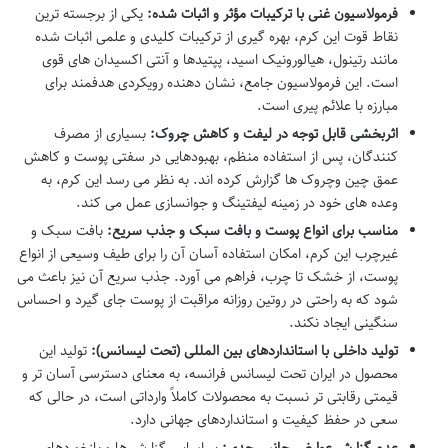
فرمولاسیون غنی با ترکیبات مؤثر و اثبات شده:
یکی از برجسته ترین
نقاط قوت این کرم، بهره گیری از ترکیبات کلیدی و علمی اثبات شده
مانند رتینول، هیالورونیک اسید، پپتیدها و آنتی اکسیدان های قوی
است. این فرمولاسیون جامع، نشان دهنده رویکردی هدفمند برای
مبارزه با علائم پیری است.
اثربخشی قابل توجه در لیفت و کاهش چروک:
بسیاری از مصرف
کنندگان، پس از استفاده منظم، بهبودهایی در سفتی پوست و کاهش
عمق چین وچروک ها گزارش کرده اند. به نظر می رسد این کرم، به
وعده های خود در زمینه لیفتینگ و جوانسازی عمل می کند.
مناسب برای انواع پوست و بافت سبک و جذب سریع:
بافت سبک و
غیرچرب این کرم، امکان استفاده آسان آن را برای طیف وسیعی از انواع
پوست، از خشک تا چرب، فراهم می آورد. جذب سریع آن نیز باعث می
شود که به راحتی در روتین روزانه مراقبت از پوست جای گیرد و احساس
سنگینی ایجاد نکند.
تولید داخلی با استانداردهای بین المللی (تحت لیسانس):
تولید این
محصول در ایران تحت لیسانس فرانسه، به معنای دسترسی آسان تر و
قیمتی رقابتی تر نسبت به محصولات کاملاً وارداتی است، در حالی که
سعی در حفظ کیفیت و استانداردهای جهانی دارد.