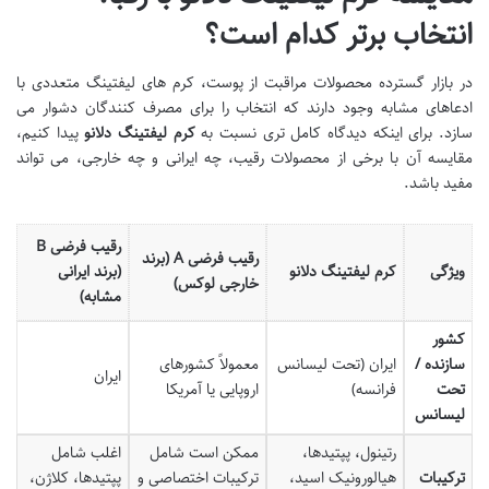
انتخاب برتر کدام است؟
در بازار گسترده محصولات مراقبت از پوست، کرم های لیفتینگ متعددی با
ادعاهای مشابه وجود دارند که انتخاب را برای مصرف کنندگان دشوار می
سازد. برای اینکه دیدگاه کامل تری نسبت به
کرم لیفتینگ دلانو
پیدا کنیم،
مقایسه آن با برخی از محصولات رقیب، چه ایرانی و چه خارجی، می تواند
مفید باشد.
رقیب فرضی B
رقیب فرضی A (برند
ویژگی
کرم لیفتینگ دلانو
(برند ایرانی
خارجی لوکس)
مشابه)
کشور
سازنده /
ایران (تحت لیسانس
معمولاً کشورهای
ایران
تحت
فرانسه)
اروپایی یا آمریکا
لیسانس
رتینول، پپتیدها،
ممکن است شامل
اغلب شامل
ترکیبات
هیالورونیک اسید،
ترکیبات اختصاصی و
پپتیدها، کلاژن،