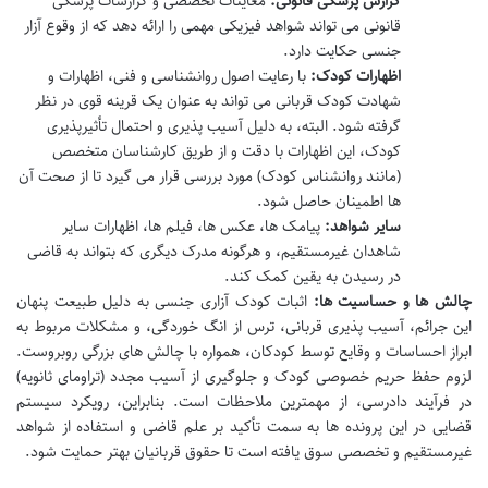
گزارش پزشکی قانونی:
معاینات تخصصی و گزارشات پزشکی
قانونی می تواند شواهد فیزیکی مهمی را ارائه دهد که از وقوع آزار
جنسی حکایت دارد.
اظهارات کودک:
با رعایت اصول روانشناسی و فنی، اظهارات و
شهادت کودک قربانی می تواند به عنوان یک قرینه قوی در نظر
گرفته شود. البته، به دلیل آسیب پذیری و احتمال تأثیرپذیری
کودک، این اظهارات با دقت و از طریق کارشناسان متخصص
(مانند روانشناس کودک) مورد بررسی قرار می گیرد تا از صحت آن
ها اطمینان حاصل شود.
سایر شواهد:
پیامک ها، عکس ها، فیلم ها، اظهارات سایر
شاهدان غیرمستقیم، و هرگونه مدرک دیگری که بتواند به قاضی
در رسیدن به یقین کمک کند.
چالش ها و حساسیت ها:
اثبات کودک آزاری جنسی به دلیل طبیعت پنهان
این جرائم، آسیب پذیری قربانی، ترس از انگ خوردگی، و مشکلات مربوط به
ابراز احساسات و وقایع توسط کودکان، همواره با چالش های بزرگی روبروست.
لزوم حفظ حریم خصوصی کودک و جلوگیری از آسیب مجدد (تراومای ثانویه)
در فرآیند دادرسی، از مهمترین ملاحظات است. بنابراین، رویکرد سیستم
قضایی در این پرونده ها به سمت تأکید بر علم قاضی و استفاده از شواهد
غیرمستقیم و تخصصی سوق یافته است تا حقوق قربانیان بهتر حمایت شود.