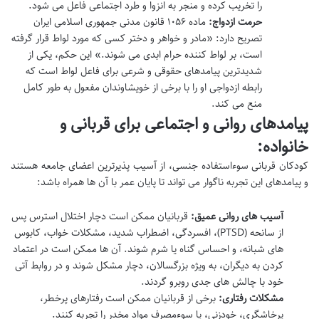
را تخریب کرده و منجر به انزوا و طرد اجتماعی فاعل می شود.
حرمت ازدواج:
ماده ۱۰۵۶ قانون مدنی جمهوری اسلامی ایران
تصریح دارد: «مادر و خواهر و دختر کسی که مورد لواط قرار گرفته
است، بر لواط کننده حرام ابدی می شوند.» این حکم، یکی از
شدیدترین پیامدهای حقوقی و شرعی برای فاعل لواط است که
رابطه ازدواجی او را با برخی از خویشاوندان مفعول به طور کامل
منع می کند.
پیامدهای روانی و اجتماعی برای قربانی و
خانواده:
کودکان قربانی سوءاستفاده جنسی، از آسیب پذیرترین اعضای جامعه هستند
و پیامدهای این تجربه ناگوار می تواند تا پایان عمر با آن ها همراه باشد:
آسیب های روانی عمیق:
قربانیان ممکن است دچار اختلال استرس پس
از سانحه (PTSD)، افسردگی، اضطراب شدید، مشکلات خواب، کابوس
های شبانه، و احساس گناه یا شرم شوند. آن ها ممکن است در اعتماد
کردن به دیگران، به ویژه بزرگسالان، دچار مشکل شوند و در روابط آتی
خود با چالش های جدی روبرو گردند.
مشکلات رفتاری:
برخی از قربانیان ممکن است رفتارهای پرخطر،
پرخاشگری، خودزنی، یا سوءمصرف مواد مخدر را تجربه کنند.