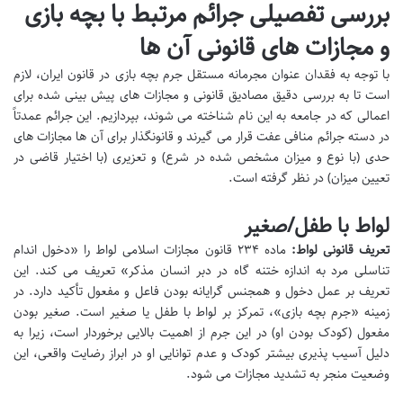
بررسی تفصیلی جرائم مرتبط با بچه بازی
و مجازات های قانونی آن ها
با توجه به فقدان عنوان مجرمانه مستقل جرم بچه بازی در قانون ایران، لازم
است تا به بررسی دقیق مصادیق قانونی و مجازات های پیش بینی شده برای
اعمالی که در جامعه به این نام شناخته می شوند، بپردازیم. این جرائم عمدتاً
در دسته جرائم منافی عفت قرار می گیرند و قانونگذار برای آن ها مجازات های
حدی (با نوع و میزان مشخص شده در شرع) و تعزیری (با اختیار قاضی در
تعیین میزان) در نظر گرفته است.
لواط با طفل/صغیر
تعریف قانونی لواط:
ماده ۲۳۴ قانون مجازات اسلامی لواط را «دخول اندام
تناسلی مرد به اندازه ختنه گاه در دبر انسان مذکر» تعریف می کند. این
تعریف بر عمل دخول و همجنس گرایانه بودن فاعل و مفعول تأکید دارد. در
زمینه «جرم بچه بازی»، تمرکز بر لواط با طفل یا صغیر است. صغیر بودن
مفعول (کودک بودن او) در این جرم از اهمیت بالایی برخوردار است، زیرا به
دلیل آسیب پذیری بیشتر کودک و عدم توانایی او در ابراز رضایت واقعی، این
وضعیت منجر به تشدید مجازات می شود.