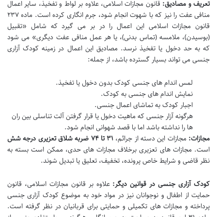
تعریف و مصادیق:
قانون مجازات اسلامی، علاوه بر لواط و تفخیذ، سایر اعمال
منافی عفت را نیز که با شهوت انجام شود، جرم انگاری کرده است. ماده ۲۳۷
قانون مجازات اسلامی این اعمال را در بر می گیرد که شامل «تقبیل
(بوسیدن)، ملامسه (تماس بدنی)، یا هر عمل منافی عفت دیگری» می شود
که به حد دخول یا تفخیذ نرسد. مصادیق این اعمال در زمینه کودک آزاری
جنسی می تواند بسیار گسترده باشد، از جمله:
لمس اندام های جنسی کودک بدون دخول یا تفخیذ.
نمایش اندام های جنسی به کودک.
اجبار کودک به تماشای اعمال جنسی.
هرگونه آزار جنسی که ماهیت دخول یا قرار گرفتن آلت تناسلی بین ران
ها را نداشته باشد اما با قصد شهوانی انجام شود.
مجازات:
مجازات این دسته از جرائم،
۳۱ تا ۷۴ ضربه شلاق تعزیری درجه شش
است. مجازات های تعزیری برخلاف مجازات های حدی، ممکن است بسته به
نظر قاضی و شرایط خاص پرونده، تخفیف، تعلیق یا تبدیل شوند.
کودک آزاری جنسی در قوانین دیگر:
علاوه بر قانون مجازات اسلامی، قانون
حمایت از اطفال و نوجوانان نیز در مواد خود به موضوع کودک آزاری جنسی
پرداخته و مجازات های تکمیلی و حمایتی برای قربانیان در نظر گرفته است.