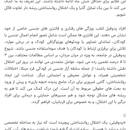
این علائم برای حداقل شش ماه ادامه داشته باشند. این تعریف به ما کمک
می کند تا بین یک تمایل گذرا و یک اختلال روانشناختی ریشه دار تفاوت قائل
شویم.
افراد پدوفیل اغلب ویژگی های رفتاری و فانتزی های جنسی خاصی از خود
نشان می دهند. این فانتزی ها ممکن است شامل تصور انجام اعمال جنسی با
کودکان، تماشای تصاویر یا ویدئوهای پورنوگرافی کودک و در برخی موارد،
تلاش برای برقراری ارتباط با کودکان با هدف سوءاستفاده جنسی باشد. شیوع
پدوفیلی در جامعه، به ویژه در میان مردان، بر اساس مطالعات مختلف، بین ۳
تا ۵ درصد تخمین زده می شود. عوامل متعددی می توانند در بروز این اختلال
نقش داشته باشند؛ از جمله سابقه آزار جنسی در کودکی فرد مبتلا، اختلالات
شخصیتی همراه، و عوامل محیطی و اجتماعی دیگر. شناخت این ابعاد
روانشناختی، گامی ضروری برای درک جامع پدیده «بچه بازی» و پیش از ورود
به بحث های حقوقی مربوط به آن است. این درک کمک می کند تا هم به
ریشه های مشکل توجه شود و هم مسیرهای حمایتی و درمانی برای افراد
درگیر با این اختلال، و به خصوص برای قربانیان، فراهم گردد.
«پدوفیلی، یک اختلال روانشناختی پیچیده است که نیاز به مداخله تخصصی
دارد و نباید با هوسرانی ساده اشتباه گرفته شود؛ شناخت ریشه های آن، کلید