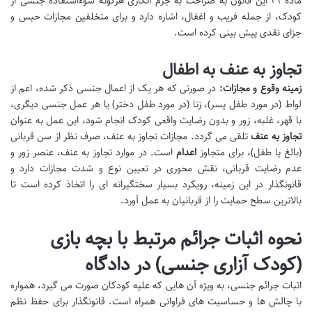
ماده ۳۱ این قانون به صراحت به جرم انگاری هرگونه سوءاستفاده جنسی از
کودک، از جمله فریب و اغفال، اشاره دارد و برای متخلفین مجازات حبس و
جزای نقدی پیش بینی کرده است.
تجاوز به عنف به اطفال
زمینه وقوع و مجازات:
در صورتی که هر یک از اعمال جنسی ذکر شده، اعم از
لواط (در مورد طفل پسر)، زنا (در مورد طفل دختر) یا هر عمل جنسی دیگری،
با قهر، غلبه، زور و بدون رضایت واقعی کودک انجام شود، این عمل به عنوان
تجاوز به عنف
تلقی می گردد. مجازات تجاوز به عنف، صرف نظر از سن قربانی
(بالغ یا طفل)، برای متجاوز
اعدام
است. در موارد تجاوز به عنف، عنصر زور و
عدم رضایت قربانی، نقش محوری در تعیین نوع و شدت مجازات دارد و
قانونگذار در این زمینه، رویکرد بسیار سختگیرانه ای را اتخاذ کرده است تا
بالاترین سطح حمایت را از قربانیان به عمل آورد.
نحوه اثبات جرائم مرتبط با بچه بازی
(کودک آزاری جنسی) در دادگاه
اثبات جرائم جنسی، به ویژه آن هایی که علیه کودکان صورت می گیرد، همواره
با چالش ها و حساسیت های فراوانی همراه است. قانونگذار برای حفظ نظم