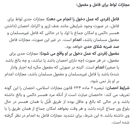
مجازات لواط برای فاعل و مفعول:
فاعل (فردی که عمل دخول را انجام می دهد):
مجازات حدی لواط برای
فاعل، در صورت وجود شرایطی مانند عنف (زور و اکراه)، احصان (داشتن
همسر دائمی و امکان جماع با او)، یا در حالتی که فاعل غیرمسلمان و
مفعول مسلمان باشد،
اعدام
است. در غیر این صورت، مجازات فاعل
صد ضربه شلاق حدی
خواهد بود.
مفعول (فردی که عمل دخول بر او واقع می شود):
مجازات حدی برای
مفعول، در هر صورت (چه دارای احصان باشد یا نباشد، و چه بالغ باشد
یا صغیر)
اعدام
است. البته در صورتی که مفعول مکره (به اجبار وادار
شده) باشد یا فاعل غیرمسلمان و مفعول مسلمان باشد، مجازات اعدام
بر او بار نمی شود.
شرایط احصان:
تبصره ۲ ماده ۲۳۴ قانون مجازات اسلامی، احصان را این گونه
تعریف می کند: «احصان عبارت است از آنکه مرد همسر دائمی و بالغ داشته
باشد و در حالی که بالغ و عاقل بوده از طریق قُبُل با همان همسر در حال
بلوغ وی جماع کرده باشد و هر وقت بخواهد امکان جماع از همان طریق را با
وی داشته باشد.» این شرط، برای تشدید مجازات فاعل به اعدام در نظر گرفته
شده است.