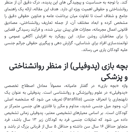
کند. با توجه به حساسیت و پیچیدگی های این پدیده، درک دقیق آن از منظر
روانشناختی و حقوقی اهمیت ویژه ای دارد. هدف این مقاله، ارائه یک راهنمای
جامع و شفاف است تا تفاوت میان برداشت عامه و عناوین حقوقی دقیق را
مشخص کرده و ابعاد مختلف آن، از جمله تعاریف روانشناختی، مصادیق
قانونی اعمال مجرمانه، مجازات های پیش بینی شده، و فرآیند رسیدگی قضایی
را برای مخاطبان روشن سازد. این رویکرد به افزایش آگاهی عمومی و
توانمندسازی افراد برای شناسایی، گزارش دهی و پیگیری حقوقی جرائم جنسی
علیه کودکان یاری می رساند.
بچه بازی (پدوفیلی) از منظر روانشناختی
و پزشکی
واژه «بچه بازی» در گفتار عامیانه، معمولاً معادل اصطلاح تخصصی
«پدوفیلی» در علوم روانپزشکی و روانشناسی است. پدوفیلی به عنوان یک
نابهنجاری یا انحراف جنسی (Parafilia) تعریف می شود که مشخصه اصلی
آن، وجود میل جنسی شدید، مداوم و مکرر یا فانتزی های جنسی متمرکز بر
کودکان است. بر اساس معیارهای تشخیصی معتبر، پدوفیلی زمانی تشخیص
داده می شود که تمایلات جنسی فرد به کودکان زیر ۱۳ سال باشد، فرد
متجاوز حداقل ۱۶ سال سن داشته و حداقل ۵ سال از قربانی بزرگ تر باشد و