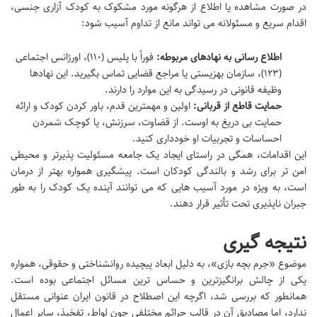
در صورت مشاهده یا اطلاع از هرگونه مورد مشکوک به کودک آزاری جنسی،
اقدام سریع و مسئولانه می تواند مانع از تداوم آسیب شود:
اطلاع رسانی به نهادهای مربوطه:
فوراً با پلیس (۱۱۰)، اورژانس اجتماعی
(۱۲۳)، سازمان بهزیستی یا مراجع قضایی تماس بگیرید. این نهادها
وظیفه قانونی در رسیدگی به این موارد را دارند.
حمایت قاطع از قربانی:
اولین و مهمترین قدم، باور کردن کودک و ارائه
حمایت بی دریغ به اوست. از قضاوت، سرزنش، یا کوچک شمردن
احساسات و تجربیات او خودداری کنید.
این اقدامات، همگی در راستای ایجاد یک جامعه مسئولیت پذیرتر و محیطی
امن تر برای رشد و بالندگی کودکان است. پیشگیری همواره بهتر از درمان
است، به ویژه در مورد آسیب هایی که می توانند آینده یک کودک را به طور
جبران ناپذیری تحت تأثیر قرار دهند.
نتیجه گیری
موضوع «جرم بچه بازی»، به دلیل ابعاد پیچیده روانشناختی و حقوقی، همواره
یکی از چالش برانگیزترین و حساس ترین مسائل اجتماعی بوده است.
همانطور که بررسی شد، اگرچه این اصطلاح در قانون ایران عنوانی مستقل
ندارد، اما مصادیق آن در قالب جرائم مختلفی چون لواط، تفخیذ، سایر اعمال