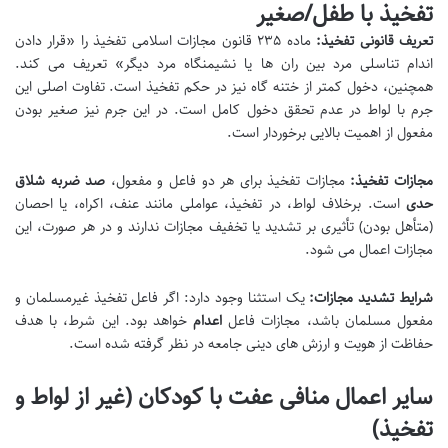
تفخیذ با طفل/صغیر
تعریف قانونی تفخیذ:
ماده ۲۳۵ قانون مجازات اسلامی تفخیذ را «قرار دادن
اندام تناسلی مرد بین ران ها یا نشیمنگاه مرد دیگر» تعریف می کند.
همچنین، دخول کمتر از ختنه گاه نیز در حکم تفخیذ است. تفاوت اصلی این
جرم با لواط در عدم تحقق دخول کامل است. در این جرم نیز صغیر بودن
مفعول از اهمیت بالایی برخوردار است.
مجازات تفخیذ:
مجازات تفخیذ برای هر دو فاعل و مفعول،
صد ضربه شلاق
حدی
است. برخلاف لواط، در تفخیذ، عواملی مانند عنف، اکراه، یا احصان
(متأهل بودن) تأثیری بر تشدید یا تخفیف مجازات ندارند و در هر صورت، این
مجازات اعمال می شود.
شرایط تشدید مجازات:
یک استثنا وجود دارد: اگر فاعل تفخیذ غیرمسلمان و
مفعول مسلمان باشد، مجازات فاعل
اعدام
خواهد بود. این شرط، با هدف
حفاظت از هویت و ارزش های دینی جامعه در نظر گرفته شده است.
سایر اعمال منافی عفت با کودکان (غیر از لواط و
تفخیذ)