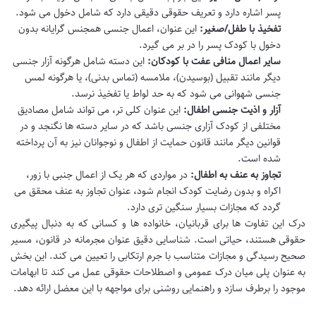
پسر اشاره دارد و تعریف حقوقی دقیقی دارد که شامل دخول می شود.
تفخیذ با طفل/صغیر:
این عنوان، اعمال جنسی همجنس گرایانه بدون
دخول با کودک پسر را در بر می گیرد.
سایر اعمال منافی عفت با کودکان:
این دسته شامل هرگونه آزار جنسی
دیگر مانند تقبیل (بوسیدن)، ملامسه (تماس بدنی)، یا هرگونه لمس
جنسی شهوانی می شود که به حد لواط یا تفخیذ نرسد.
آزار و اذیت جنسی اطفال:
این عنوان کلی تر، می تواند شامل مصادیق
مختلفی از کودک آزاری جنسی باشد که در سایر دسته ها نگنجد و در
قوانین دیگر مانند قانون حمایت از اطفال و نوجوانان نیز به آن پرداخته
شده است.
تجاوز به عنف به اطفال:
در مواردی که هر یک از اعمال جنبی با زور،
اکراه و بدون رضایت کودک انجام شود، عنوان تجاوز به عنف محقق می
گردد که مجازات بسیار سنگین تری دارد.
درک این تفاوت ها برای قربانیان، خانواده ها و کسانی که به دنبال پیگیری
حقوقی هستند، حیاتی است. شناسایی دقیق عنوان مجرمانه در قانون، مسیر
صحیح رسیدگی و مجازات متناسب با جرم ارتکابی را تعیین می کند. این بخش
به عنوان پلی میان درک عمومی و اصطلاحات حقوقی عمل می کند تا ابهامات
موجود را برطرف سازد و راهنمایی روشنی برای مواجهه با این معضل ارائه دهد.