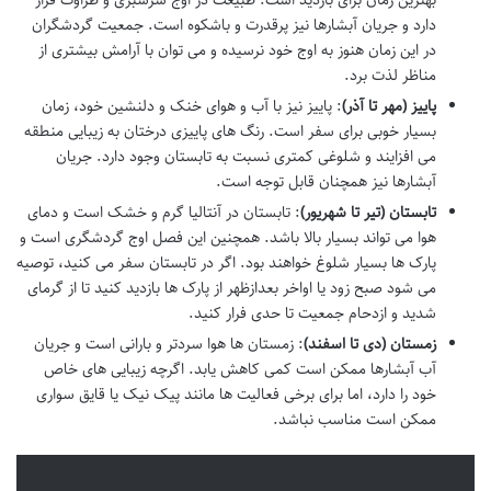
بهترین زمان برای بازدید است. طبیعت در اوج سرسبزی و طراوت قرار
دارد و جریان آبشارها نیز پرقدرت و باشکوه است. جمعیت گردشگران
در این زمان هنوز به اوج خود نرسیده و می توان با آرامش بیشتری از
مناظر لذت برد.
پاییز (مهر تا آذر)
: پاییز نیز با آب و هوای خنک و دلنشین خود، زمان
بسیار خوبی برای سفر است. رنگ های پاییزی درختان به زیبایی منطقه
می افزایند و شلوغی کمتری نسبت به تابستان وجود دارد. جریان
آبشارها نیز همچنان قابل توجه است.
تابستان (تیر تا شهریور)
: تابستان در آنتالیا گرم و خشک است و دمای
هوا می تواند بسیار بالا باشد. همچنین این فصل اوج گردشگری است و
پارک ها بسیار شلوغ خواهند بود. اگر در تابستان سفر می کنید، توصیه
می شود صبح زود یا اواخر بعدازظهر از پارک ها بازدید کنید تا از گرمای
شدید و ازدحام جمعیت تا حدی فرار کنید.
زمستان (دی تا اسفند)
: زمستان ها هوا سردتر و بارانی است و جریان
آب آبشارها ممکن است کمی کاهش یابد. اگرچه زیبایی های خاص
خود را دارد، اما برای برخی فعالیت ها مانند پیک نیک یا قایق سواری
ممکن است مناسب نباشد.