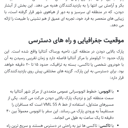
بکر و آرامش بی انتها را به بازدیدکنندگان هدیه می دهد. این بخش از آبشار
دودن، که در منطقه ای سرسبز و به دور از هیاهوی شهر قرار گرفته است، با
زیبایی های منحصر به فرد خود، تجربه ای عمیق از هم نشینی با طبیعت را ارائه
می دهد.
موقعیت جغرافیایی و راه های دسترسی
پارک بالایی دودن در منطقه کپز، ناحیه ورساک آنتالیا واقع شده است. این
پارک حدود ۱۰ کیلومتر با مرکز آنتالیا فاصله دارد و زمان تقریبی رسیدن به آن
با خودروی شخصی یا تاکسی، بسته به ترافیک، حدود ۱۵ تا ۲۰ دقیقه خواهد
بود. برای دسترسی به این پارک، گزینه های مختلفی پیش روی بازدیدکنندگان
قرار دارد:
با
اتوبوس
: خطوط اتوبوسرانی عمومی متعددی از مرکز شهر آنتالیا به
سمت منطقه کپز و نزدیک پارک بالایی دودن حرکت می کنند. یکی از
مسیرهای متداول، استفاده از خط VML 55 A است که مسافران را
مستقیماً به ورودی پارک می رساند. این سفر با اتوبوس معمولاً بین ۴۰
دقیقه تا یک ساعت به طول می انجامد.
با
تاکسی
: تاکسی ها نیز به راحتی در دسترس هستند و سریع ترین راه