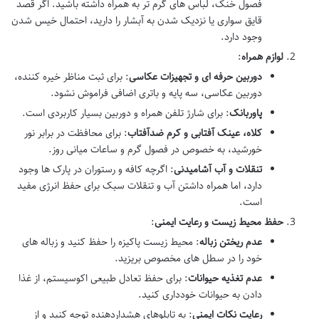
فصول خنک، لباس های گرم تر به همراه داشته باشید. اگر قصد
قایق سواری یا نزدیک شدن به آبشار را دارید، احتمال خیس شدن
وجود دارد.
لوازم همراه
:
دوربین حرفه ای و تجهیزات عکاسی
: برای ثبت مناظر خیره کننده،
دوربین عکاسی، سه پایه و باتری اضافی فراموش نشود.
پاوربانک
: برای شارژ تلفن همراه و دوربین بسیار کاربردی است.
کلاه، عینک آفتابی و کرم ضدآفتاب
: برای محافظت در برابر نور
خورشید، به خصوص در فصول گرم و ساعات میانی روز.
تنقلات و آب آشامیدنی
: اگرچه کافه و رستوران در پارک ها وجود
دارد، اما همراه داشتن آب و تنقلات سبک برای حفظ انرژی مفید
است.
حفظ محیط زیست و رعایت ایمنی
:
عدم ریختن زباله
: محیط زیست پاکیزه را حفظ کنید و زباله های
خود را در سطل های مخصوص بریزید.
عدم تغذیه حیوانات
: برای حفظ تعادل طبیعی اکوسیستم، از غذا
دادن به حیوانات خودداری کنید.
رعایت نکات ایمنی
: به تابلوهای هشداردهنده توجه کنید و از