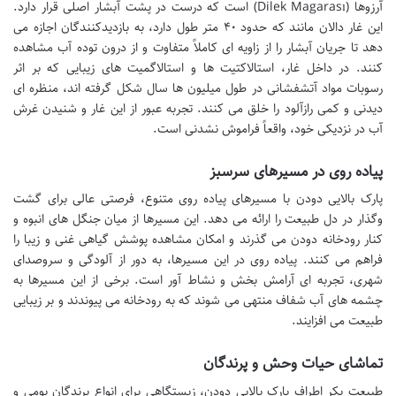
آرزوها (Dilek Magarası) است که درست در پشت آبشار اصلی قرار دارد.
این غار دالان مانند که حدود ۴۰ متر طول دارد، به بازدیدکنندگان اجازه می
دهد تا جریان آبشار را از زاویه ای کاملاً متفاوت و از درون توده آب مشاهده
کنند. در داخل غار، استالاکتیت ها و استالاگمیت های زیبایی که بر اثر
رسوبات مواد آتشفشانی در طول میلیون ها سال شکل گرفته اند، منظره ای
دیدنی و کمی رازآلود را خلق می کنند. تجربه عبور از این غار و شنیدن غرش
آب در نزدیکی خود، واقعاً فراموش نشدنی است.
پیاده روی در مسیرهای سرسبز
پارک بالایی دودن با مسیرهای پیاده روی متنوع، فرصتی عالی برای گشت
وگذار در دل طبیعت را ارائه می دهد. این مسیرها از میان جنگل های انبوه و
کنار رودخانه دودن می گذرند و امکان مشاهده پوشش گیاهی غنی و زیبا را
فراهم می کنند. پیاده روی در این مسیرها، به دور از آلودگی و سروصدای
شهری، تجربه ای آرامش بخش و نشاط آور است. برخی از این مسیرها به
چشمه های آب شفاف منتهی می شوند که به رودخانه می پیوندند و بر زیبایی
طبیعت می افزایند.
تماشای حیات وحش و پرندگان
طبیعت بکر اطراف پارک بالایی دودن، زیستگاهی برای انواع پرندگان بومی و