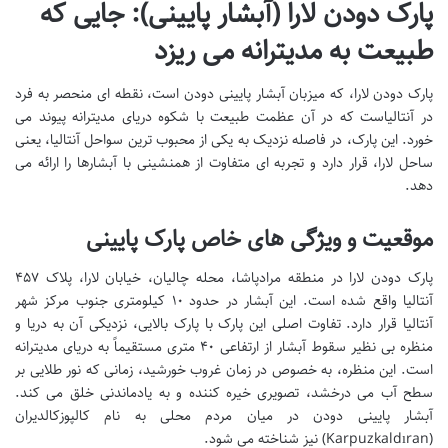
پارک دودن لارا (آبشار پایینی): جایی که
طبیعت به مدیترانه می ریزد
پارک دودن لارا، که میزبان آبشار پایینی دودن است، نقطه ای منحصر به فرد
در آنتالیاست که در آن عظمت طبیعت با شکوه دریای مدیترانه پیوند می
خورد. این پارک، در فاصله نزدیک به یکی از محبوب ترین سواحل آنتالیا، یعنی
ساحل لارا، قرار دارد و تجربه ای متفاوت از همنشینی با آبشارها را ارائه می
دهد.
موقعیت و ویژگی های خاص پارک پایینی
پارک دودن لارا در منطقه مرادپاشا، محله چالیان، خیابان لارا، پلاک ۴۵۷
آنتالیا واقع شده است. این آبشار در حدود ۱۰ کیلومتری جنوب مرکز شهر
آنتالیا قرار دارد. تفاوت اصلی این پارک با پارک بالایی، نزدیکی آن به دریا و
منظره بی نظیر سقوط آبشار از ارتفاعی ۴۰ متری مستقیماً به دریای مدیترانه
است. این منظره، به خصوص در زمان غروب خورشید، زمانی که نور طلایی بر
سطح آب می درخشد، تصویری خیره کننده و به یادماندنی خلق می کند.
آبشار پایینی دودن در میان مردم محلی به نام کالپوزکالدیران
(Karpuzkaldıran) نیز شناخته می شود.