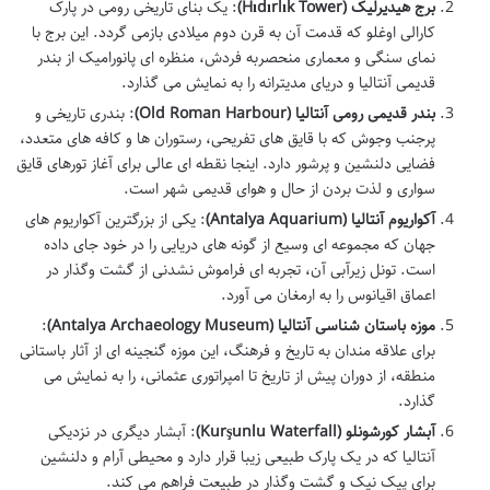
برج هیدیرلیک (Hıdırlık Tower)
: یک بنای تاریخی رومی در پارک
کارالی اوغلو که قدمت آن به قرن دوم میلادی بازمی گردد. این برج با
نمای سنگی و معماری منحصربه فردش، منظره ای پانورامیک از بندر
قدیمی آنتالیا و دریای مدیترانه را به نمایش می گذارد.
بندر قدیمی رومی آنتالیا (Old Roman Harbour)
: بندری تاریخی و
پرجنب وجوش که با قایق های تفریحی، رستوران ها و کافه های متعدد،
فضایی دلنشین و پرشور دارد. اینجا نقطه ای عالی برای آغاز تورهای قایق
سواری و لذت بردن از حال و هوای قدیمی شهر است.
آکواریوم آنتالیا (Antalya Aquarium)
: یکی از بزرگترین آکواریوم های
جهان که مجموعه ای وسیع از گونه های دریایی را در خود جای داده
است. تونل زیرآبی آن، تجربه ای فراموش نشدنی از گشت وگذار در
اعماق اقیانوس را به ارمغان می آورد.
موزه باستان شناسی آنتالیا (Antalya Archaeology Museum)
:
برای علاقه مندان به تاریخ و فرهنگ، این موزه گنجینه ای از آثار باستانی
منطقه، از دوران پیش از تاریخ تا امپراتوری عثمانی، را به نمایش می
گذارد.
آبشار کورشونلو (Kurşunlu Waterfall)
: آبشار دیگری در نزدیکی
آنتالیا که در یک پارک طبیعی زیبا قرار دارد و محیطی آرام و دلنشین
برای پیک نیک و گشت وگذار در طبیعت فراهم می کند.