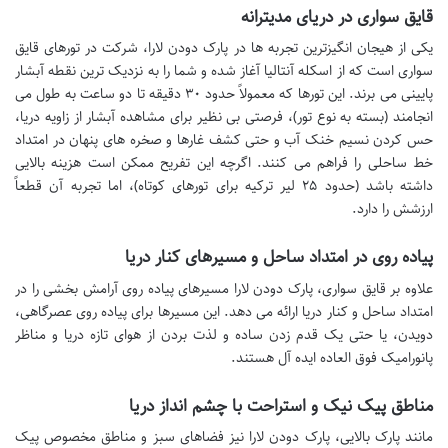
قایق سواری در دریای مدیترانه
یکی از هیجان انگیزترین تجربه ها در پارک دودن لارا، شرکت در تورهای قایق
سواری است که از اسکله آنتالیا آغاز شده و شما را به نزدیک ترین نقطه آبشار
پایینی می برند. این تورها که معمولاً حدود ۳۰ دقیقه تا دو ساعت به طول می
انجامند (بسته به نوع تور)، فرصتی بی نظیر برای مشاهده آبشار از زاویه دریا،
حس کردن نسیم خنک آب و حتی کشف غارها و صخره های پنهان در امتداد
خط ساحلی را فراهم می کنند. اگرچه این تفریح ممکن است هزینه بالایی
داشته باشد (حدود ۲۵ لیر ترکیه برای تورهای کوتاه)، اما تجربه آن قطعاً
ارزشش را دارد.
پیاده روی در امتداد ساحل و مسیرهای کنار دریا
علاوه بر قایق سواری، پارک دودن لارا مسیرهای پیاده روی آرامش بخشی را در
امتداد ساحل و کنار دریا ارائه می دهد. این مسیرها برای پیاده روی عصرگاهی،
دویدن، یا حتی یک قدم زدن ساده و لذت بردن از هوای تازه دریا و مناظر
پانورامیک فوق العاده ایده آل هستند.
مناطق پیک نیک و استراحت با چشم انداز دریا
مانند پارک بالایی، پارک دودن لارا نیز فضاهای سبز و مناطق مخصوص پیک