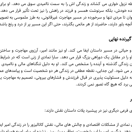
رطه نزول خواری می کشاند و زندگی اش را به سمت ناامیدی سوق می دهد. او برای
ینده خودش، بلکه سرنوشت همسر و فرزند در راهش را نیز تحت تأثیر قرار می دهد
اوان تا مردی تنها و سرخورده در مسیر مهاجرت غیرقانونی، به طرز ملموسی به تصو
 باور دارند، حاضرند از هر مانعی بگذرند، حتی اگر این مسیر پر از درد و رنج باشد
یرنده نهایی
یاتی در مسیر داستان ایفا می کند. او نیز مانند امیر، آرزوی مهاجرت و ساختن ز
او را در مقابل یک دوراهی بزرگ قرار می دهد. سارا نمادی از زنی است که در شرا
 زندگی گذشته و آینده را مشخص می کند. او به دلیل تنگناهای مالی و ناامیدی از
یر می شود. این جدایی، نقطه عطفی در زندگی هر دو شخصیت است و پیامدهای عمیقی
به دلیل مسئولیت پذیری در قبال فرزندش و فشارهای بیرونی، تصمیم به مهاجرت یک
 برد که هیچ گاه تصور نمی کردند.
ی فرعی دیگری نیز در پیشبرد پلات داستان نقش دارند:
 نمادی از مشکلات اقتصادی و چالش های مالی، نقش کاتالیزور را در زندگی امیر ایف
هد. درگیری امیر با این شخصیت، عواقب پیش بینی نشده ای برای او به همراه دارد