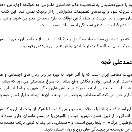
 با عمق بخشیدن به شخصیت ها و فضاسازی ملموس، به خواننده اجازه می دهد تا 
ن شریک شود و پیامدهای تصمیمات دشوارشان را از نزدیک لمس کند. این کتاب ت
ن خوب و بد، درست و غلط، گاهی اوقات به طرز دردناکی محو می شوند و تنها 
 از عدم قطعیت و درهم آمیختگی احساسات انسانی است.
که در ادامه این مقاله، خلاصه کامل و جزئیات داستان، از جمله پایان بندی آن، مو
ز جزئیات آن مطالعه کنید، از خواندن بخش های آتی خودداری فرمایید.
محمدعلی قجه
یات معاصر ایران است که با آثار خود، به ویژه در ژانر رمان های اجتماعی و عاش
 است. او با قلمی روان و نگاهی واقع بینانه، به سراغ مضامینی می رود که ریشه د
شده اند. محمدعلی قجه با تمرکز بر چالش های زندگی شهری، روابط انسانی پیچ
اری خلق می کند که مخاطب به راحتی می تواند با آن ها ارتباط برقرار کند و خود را
ی است که جزئیات را با دقت به تصویر می کشد، اما هرگز از روایت اصلی و کشش 
انی را از قبیل عشق، ترس، امید، و ناامیدی را در بستر داستان جاری سازد تا خوا
«داوطلبان مرگ»، «اینجا زمین است» و «صندلی»، هر یک به نوعی بازتاب دهنده د
ین نویسنده بر پیچیدگی های روح و روان انسان دارند.