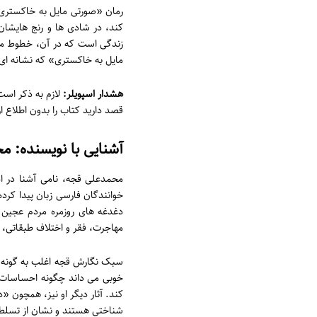
رمان «صورتی مایل به خاکستری»
کند، در شادی ها و رنج هایشا
زندگی است که در آن، خطوط میا
مایل به خاکستری» که نشانه ای
هشدار اسپویلر:
لازم به ذکر است 
قصد دارید کتاب را بدون اطلاع ا
آشنایی با نویسنده: 
محمدعلی قجه، نامی آشنا در ادب
خوانندگان فارسی زبان پیدا کرده
دغدغه های روزمره مردم عجین 
مهاجرت، فقر و اختلاف طبقاتی، آث
سبک نگارش قجه اغلب به گونه ا
خوبی می داند چگونه احساسات انس
کند. آثار دیگر او نیز، همچون 
شناختی هستند و نشان از تسلط ا