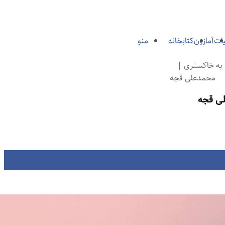
یات
آمازون
کتابخانه
منو
 به خاکستری |
محمدعلی قجه
لی قجه