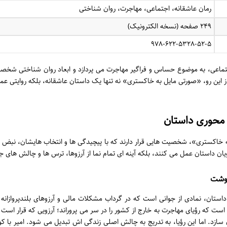
رمان عاشقانه، اجتماعی، مهاجرت، روان شناختی
۲۴۹ صفحه (نسخه الکترونیک)
۹۷۸-۶۲۲-۵۳۲۸-۵۲-۵
 اجتماعی، به موضوع حساس و فراگیر مهاجرت می پردازد و ابعاد روان شناختی شخصیت
ز این رو، «صورتی مایل به خاکستری» نه تنها یک داستان عاشقانه، بلکه روایتی عمی
حوری داستان
خاکستری»، شخصیت هایی قرار دارند که با پیچیدگی ها و انتخاب هایشان، نبض ر
یان داستان عمل می کنند، بلکه آینه ای تمام نما از آرزوها، ترس ها و چالش های 
نوشت
ستان، نمادی از جوانی است که در گرداب مشکلات مالی و آرزوهای بلندپروازانه 
ت که رؤیای مهاجرت به خارج از کشور را در سر می پروراند؛ آرزویی که قرار است ا
ن سازد. اما این رؤیا، به تدریج به چالش اصلی زندگی اش تبدیل می شود. امیر با 