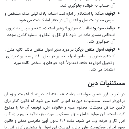
آن حساب به خوانده جلوگیری کند.
توقیف ملک:
با استعلام از اداره ثبت اسناد، پلاک ثبتی ملک مشخص و
سپس ممنوعیت نقل و انتقال آن در دفتر املاک ثبت می شود.
توقیف خودرو:
اطلاعات خودرو از راهور استعلام شده و سپس به نیروی
انتظامی دستور داده می شود تا از نقل و انتقال یا شماره گذاری مجدد
آن جلوگیری کند.
توقیف اموال منقول دیگر:
در مورد سایر اموال منقول مانند اثاثیه منزل،
کالاهای تجاری و… مامور اجرا با حضور در محل، اقدام به صورت برداری
و تحویل اموال به حافظ (معمولاً خود خواهان یا شخص ثالث مورد
اعتماد) می کند.
مستثنیات دین
در اجرای قرار تامین خواسته، رعایت «مستثنیات دین» از اهمیت ویژه ای
برخوردار است. مستثنیات دین به اموالی گفته می شود که قانون گذار برای
تأمین حداقل معیشت محکوم علیه و خانواده اش، توقیف آن ها را ممنوع
کرده است. این موارد شامل منزل مسکونی مورد نیاز، اثاثیه ضروری زندگی،
ابزار کار و حرفه، و… می شود. ماده ۱۲۹ قانون آیین دادرسی مدنی و قانون
نحوه اجرای محکومیت های مالی، فهرست این اموال را مشخص کرده اند. با