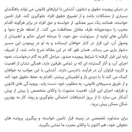
در دنیای پیچیده حقوق و دعاوی، آشنایی با ابزارهای قانونی می تواند راهگشای
بسیاری از مشکلات باشد و از تضییع حقوق افراد جلوگیری کند. قرار تامین
خواسته، همانند یک سپر محکم، از خواسته و حق افراد در برابر هرگونه اقدام
مخرب یا سودجویانه طرف مقابل محافظت می کند. از لحظه طرح دعوا و
نگرانی های اولیه از سرنوشت حق خود، تا مرحله اجرای حکم و اطمینان از
وصول آن، این قرار در کنار خواهان ایستاده و به او در پیمودن این مسیر
دشوار یاری می رساند. همان طور که در این مقاله شرح داده شد، از تعریف
پایه این قرار گرفته تا شرایط پیچیده صدور، مراحل گام به گام درخواست، نحوه
اجرای آن، و آثار گسترده ای که بر تمامی طرفین دارد، همگی نشان از اهمیت
و کاربرد فراوان آن در فرآیند دادرسی دارند. آشنایی با این جوانب به خواهان
کمک می کند تا با دیدی باز و اطمینانی بیشتر، اقدام به حفظ حقوق خود کند
و از طریق مسیرهای قانونی، به مطلوب خود دست یابد. پیچیدگی های قانونی
و ظرایف اجرای این قرار، اهمیت مشورت با وکلای متخصص را بیش از پیش
آشکار می سازد تا از بروز اشتباهات احتمالی جلوگیری و روند کار به بهترین
شکل ممکن پیش برود.
برای مشاوره تخصصی در زمینه قرار تامین خواسته و پیگیری پرونده های
حقوقی خود، هم اکنون با وکلای مجرب ما تماس بگیرید.