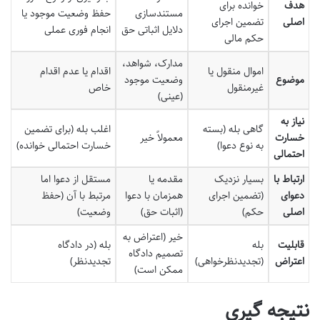
هدف
خوانده برای
مستندسازی
حفظ وضعیت موجود یا
اصلی
تضمین اجرای
دلایل اثباتی حق
انجام فوری عملی
حکم مالی
مدارک، شواهد،
اموال منقول یا
اقدام یا عدم اقدام
موضوع
وضعیت موجود
غیرمنقول
خاص
(عینی)
نیاز به
گاهی بله (بسته
اغلب بله (برای تضمین
خسارت
معمولاً خیر
به نوع دعوا)
خسارت احتمالی خوانده)
احتمالی
ارتباط با
بسیار نزدیک
مقدمه یا
مستقل از دعوا اما
دعوای
(تضمین اجرای
همزمان با دعوا
مرتبط با آن (حفظ
اصلی
حکم)
(اثبات حق)
وضعیت)
خیر (اعتراض به
قابلیت
بله
بله (در دادگاه
تصمیم دادگاه
اعتراض
(تجدیدنظرخواهی)
تجدیدنظر)
ممکن است)
نتیجه گیری