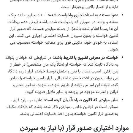
خواسته است. سند رسمی، خود به تنهایی دلالت بر حقانیت خواهان
دارد و از اعتبار بالایی برخوردار است.
دعوا مستند به اسناد تجاری واخواست شده:
اسناد تجاری مانند چک،
سفته و برات، در صورتی که واخواست شده باشند (یعنی عدم پرداخت
آن ها رسماً اعلام شده باشد)، از جمله مواردی هستند که صدور قرار
تامین خواسته را بدون سپردن خسارت احتمالی اجباری می کنند. این
اسناد، به خودی خود، دلایلی قوی برای مطالبه خواسته محسوب می
شوند.
خواسته در معرض تضییع یا تفریط باشد:
در شرایطی که خواهان بتواند
به دادگاه ثابت کند که خواسته او (مثلاً یک مال مشخص) در خطر از
بین رفتن، آسیب دیدن یا نقل و انتقال توسط خوانده قرار دارد، دادگاه
می تواند بدون دریافت خسارت احتمالی، قرار تامین خواسته را صادر
کند. اثبات این امر می تواند از طریق شهادت شهود، تحقیق محلی،
قرائن و امارات موجود در پرونده یا سایر دلایل صورت گیرد.
سایر مواردی که قانون صراحتاً بیان کرده است:
علاوه بر موارد فوق،
ممکن است در قوانین خاص، مواردی ذکر شده باشد که دادگاه مکلف
به صدور قرار تامین خواسته بدون اخذ خسارت احتمالی باشد.
موارد اختیاری صدور قرار (با نیاز به سپردن