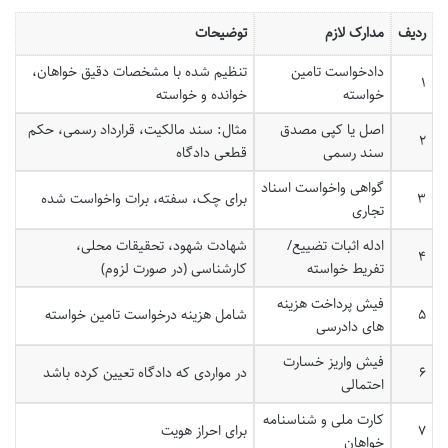
ردیف
مدارک لازم
توضیحات
دادخواست تامین
تنظیم شده با مشخصات دقیق خواهان،
۱
خواسته
خوانده و خواسته
اصل یا کپی مصدق
مثال: سند مالکیت، قرارداد رسمی، حکم
۲
سند رسمی
قطعی دادگاه
گواهی واخواست اسناد
۳
برای چک، سفته، برات واخواست شده
تجاری
ادله اثبات تضییع/
شهادت شهود، تحقیقات محلی،
۴
تفریط خواسته
کارشناسی (در صورت لزوم)
فیش پرداخت هزینه
۵
شامل هزینه درخواست تامین خواسته
های دادرسی
فیش واریز خسارت
۶
در مواردی که دادگاه تعیین کرده باشد
احتمالی
کارت ملی و شناسنامه
۷
برای احراز هویت
خواهان