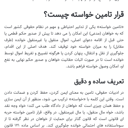
قرار تامین خواسته چیست؟
«تامین خواسته» یکی از تدابیر احتیاطی و مهم در نظام حقوقی کشور است
که به خواهان (مدعی) این امکان را می دهد تا پیش از صدور حکم قطعی یا
حتی قبل از اقامه دعوای اصلی، اموال منقول یا غیرمنقول خوانده (طرف
مقابل) را به میزان خواسته خود توقیف کند. هدف اصلی از این اقدام،
جلوگیری از نقل و انتقال، پنهان کردن یا هرگونه تضییع و تفریط اموال توسط
خوانده است تا در صورت اثبات حقانیت خواهان و صدور حکم نهایی به نفع
او، امکان وصول خواسته فراهم باشد.
تعریف ساده و دقیق
در ادبیات حقوقی، تامین به معنای ایمن کردن، حفظ کردن و ضمانت دادن
است. وقتی این کلمه با «خواسته» ترکیب می شود، منظور از آن ایمن سازی
و حفظ همان چیزی است که خواهان از دادگاه طلب می کند؛ خواه وجه نقد
باشد، خواه مال منقول، یا مال غیرمنقول. در واقع، قرار تامین خواسته حربه
ای قانونی است که قانون گذار برای حمایت از خواهان در نظر گرفته تا از
سوءاستفاده های احتمالی خوانده جلوگیری کند. بر اساس ماده ۱۲۱ قانون