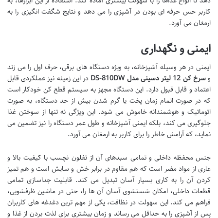
دهد تا انواع غذاها را با سهولت بیشتری آماده کند. استفاده از این ابزارها، به
کاربر حس حرفه ای بودن در آشپزی را می دهد و نتایج شگفت انگیزی را به
ارمغان می آورد.
ایمنی و نگهداری
ایمنی در هر وسیله آشپزخانه، به ویژه دستگاه های برقی، حرف اول را می زند
و
سرخ کن 12 لیتر دسینی مدل DS-810DW
در این زمینه نیز عملکردی قابل
اعتماد و قابل قبول دارد. این دستگاه مجهز به سیستم قطع کن خودکار است
که در صورت اتمام زمان پخت یا گرم شدن بیش از حد دستگاه، به صورت
اتوماتیک و هوشمندانه خاموش می شود. این ویژگی نه تنها از سوختن غذا
جلوگیری می کند، بلکه ایمنی آشپزخانه و طول عمر دستگاه را نیز تضمین می
نماید، که آرامش خاطر را برای کاربر به ارمغان می آورد.
جنس محفظه داخلی و تمامی سبدهای آن از تفلون نچسب با کیفیت بالا و
عاری از مواد مضر است که هم مقاوم در برابر خش و سایش است و هم تمیز
کردن آن را به کاری بسیار آسان تبدیل می کند. قابلیت جداسازی تمامی
قطعات داخلی، امکان شستشوی آسان آن ها را، حتی در ماشین ظرفشویی،
فراهم می کند. این سهولت در نظافت، یکی از مهم ترین دغدغه های کاربران
پس از آشپزی را به حداقل می رساند و زمان بیشتری برای لذت بردن از غذا و