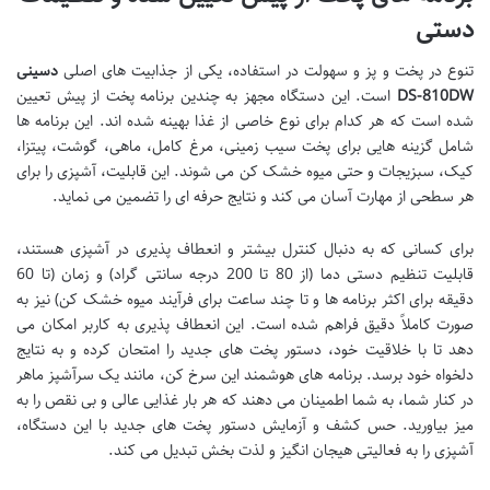
دستی
تنوع در پخت و پز و سهولت در استفاده، یکی از جذابیت های اصلی
دسینی
DS-810DW
است. این دستگاه مجهز به چندین برنامه پخت از پیش تعیین
شده است که هر کدام برای نوع خاصی از غذا بهینه شده اند. این برنامه ها
شامل گزینه هایی برای پخت سیب زمینی، مرغ کامل، ماهی، گوشت، پیتزا،
کیک، سبزیجات و حتی میوه خشک کن می شوند. این قابلیت، آشپزی را برای
هر سطحی از مهارت آسان می کند و نتایج حرفه ای را تضمین می نماید.
برای کسانی که به دنبال کنترل بیشتر و انعطاف پذیری در آشپزی هستند،
قابلیت تنظیم دستی دما (از 80 تا 200 درجه سانتی گراد) و زمان (تا 60
دقیقه برای اکثر برنامه ها و تا چند ساعت برای فرآیند میوه خشک کن) نیز به
صورت کاملاً دقیق فراهم شده است. این انعطاف پذیری به کاربر امکان می
دهد تا با خلاقیت خود، دستور پخت های جدید را امتحان کرده و به نتایج
دلخواه خود برسد. برنامه های هوشمند این سرخ کن، مانند یک سرآشپز ماهر
در کنار شما، به شما اطمینان می دهند که هر بار غذایی عالی و بی نقص را به
میز بیاورید. حس کشف و آزمایش دستور پخت های جدید با این دستگاه،
آشپزی را به فعالیتی هیجان انگیز و لذت بخش تبدیل می کند.