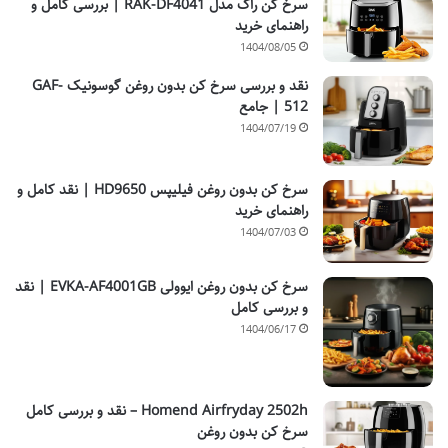
سرخ کن راک مدل RAK-DF4041 | بررسی کامل و
راهنمای خرید
1404/08/05
نقد و بررسی سرخ کن بدون روغن گوسونیک GAF-
512 | جامع
1404/07/19
سرخ کن بدون روغن فیلیپس HD9650 | نقد کامل و
راهنمای خرید
1404/07/03
سرخ کن بدون روغن ایوولی EVKA-AF4001GB | نقد
و بررسی کامل
1404/06/17
Homend Airfryday 2502h – نقد و بررسی کامل
سرخ کن بدون روغن