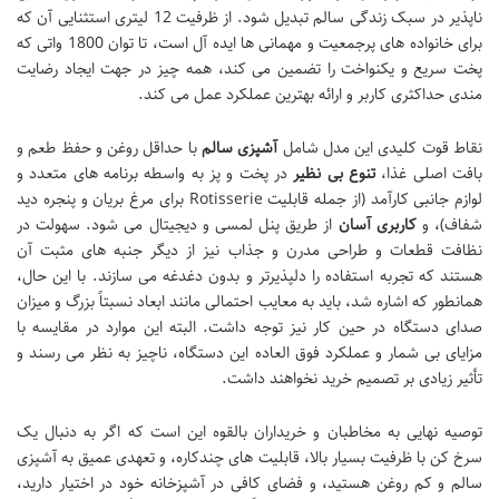
ناپذیر در سبک زندگی سالم تبدیل شود. از ظرفیت 12 لیتری استثنایی آن که
برای خانواده های پرجمعیت و مهمانی ها ایده آل است، تا توان 1800 واتی که
پخت سریع و یکنواخت را تضمین می کند، همه چیز در جهت ایجاد رضایت
مندی حداکثری کاربر و ارائه بهترین عملکرد عمل می کند.
نقاط قوت کلیدی این مدل شامل
آشپزی سالم
با حداقل روغن و حفظ طعم و
بافت اصلی غذا،
تنوع بی نظیر
در پخت و پز به واسطه برنامه های متعدد و
لوازم جانبی کارآمد (از جمله قابلیت Rotisserie برای مرغ بریان و پنجره دید
شفاف)، و
کاربری آسان
از طریق پنل لمسی و دیجیتال می شود. سهولت در
نظافت قطعات و طراحی مدرن و جذاب نیز از دیگر جنبه های مثبت آن
هستند که تجربه استفاده را دلپذیرتر و بدون دغدغه می سازند. با این حال،
همانطور که اشاره شد، باید به معایب احتمالی مانند ابعاد نسبتاً بزرگ و میزان
صدای دستگاه در حین کار نیز توجه داشت. البته این موارد در مقایسه با
مزایای بی شمار و عملکرد فوق العاده این دستگاه، ناچیز به نظر می رسند و
تأثیر زیادی بر تصمیم خرید نخواهند داشت.
توصیه نهایی به مخاطبان و خریداران بالقوه این است که اگر به دنبال یک
سرخ کن با ظرفیت بسیار بالا، قابلیت های چندکاره، و تعهدی عمیق به آشپزی
سالم و کم روغن هستید، و فضای کافی در آشپزخانه خود در اختیار دارید،