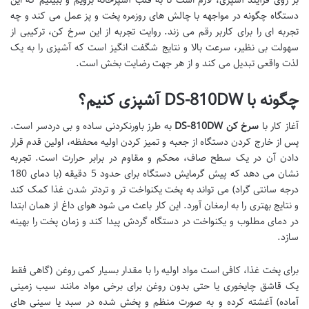
دستگاه چگونه در مواجهه با چالش های روزمره پخت و پز عمل می کند و چه
تجربه ای را برای کاربر رقم می زند. روایت تجربه از این سرخ کن، ترکیبی از
سهولت بی نظیر، سرعت بالا و نتایج شگفت انگیز است که آشپزی را به یک
لذت واقعی تبدیل می کند و از هر جهت رضایت بخش است.
چگونه با DS-810DW آشپزی کنیم؟
آغاز کار با
سرخ کن DS-810DW
به طرز باورنکردنی ساده و بی دردسر است.
پس از خارج کردن دستگاه از جعبه و تمیز کردن اولیه محفظه، اولین قدم قرار
دادن آن در یک سطح صاف، محکم و مقاوم در برابر حرارت است. تجربه
نشان می دهد که پیش گرمایش دستگاه برای حدود 5 دقیقه (با دمای 180
درجه سانتی گراد) می تواند به پخت یکنواخت تر و تردتر شدن غذا کمک کند
و نتایج بهتری را به ارمغان آورد. این کار باعث می شود هوای داغ از همان ابتدا
در دمای مطلوب و یکنواخت در دستگاه گردش پیدا کند و زمان پخت را بهینه
سازد.
برای پخت غذا، کافی است مواد اولیه را با مقدار بسیار کمی روغن (گاهی فقط
یک قاشق چایخوری یا حتی بدون روغن برای برخی مواد مانند سیب زمینی
آماده) آغشته کرده و به صورت منظم و پخش شده در سبد یا سینی های