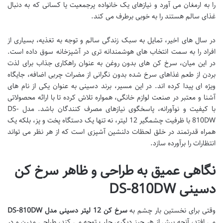
را به ارمغان می آورد و نیازهای یک خانواده پرجمعیت یا کسانی که به دنبال
غذای سالم هستند را به خوبی برطرف می کند.
در سال های اخیر، تمایل به سبک زندگی سالم و توجه به تغذیه، بسیاری از
افراد را به سمت انتخاب های هوشمندانه تری در آشپزخانه سوق داده است.
در این میان، سرخ کن های بدون روغن به عنوان راهکاری جذاب برای لذت
بردن از طعم غذاهای سرخ شده بدون نگرانی از مضرات چربی اضافه، جایگاه
ویژه ای پیدا کرده اند. در این مسیر، برند دسینی به عنوان یکی از نام های
آشنا و معتبر در صنعت لوازم خانگی، همواره تلاش کرده تا با ارائه محصولاتی
با کیفیت و نوآورانه، پاسخگوی نیازهای مصرف کنندگان باشد. مدل DS-
810DW با ظرفیت چشمگیر 12 لیتر، نه تنها یک دستگاه پخت و پز، بلکه یک
همراه قدرتمند در خلق لحظات دلنشین آشپزی است که از هر نظر می تواند
انتظارات را برآورده سازد.
نگاهی عمیق به طراحی و ظاهر سرخ کن
دسینی DS-810DW
وقتی برای نخستین بار چشم به
سرخ کن 12 لیتر دسینی مدل DS-810DW
می افتد، آنچه بیش از هر چیز دیگری جلب توجه می کند، طراحی مدرن و در