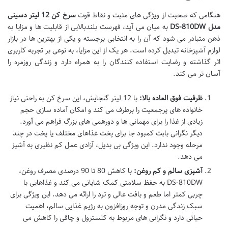
هنگامی که صحبت از ویژگی های مثبت و نقاط قوت
سرخ کن 12 لیتر دسینی
مدل DS-810DW
به میان می آید، فهرست بلندبالایی از قابلیت ها و مزایا به
ذهن متبادر می شود که آن را به انتخابی برجسته و یکی از بهترین ها در بازار
لوازم آشپزخانه تبدیل کرده است. هر یک از این مزایا، به نوعی بر تجربه کاربری
اثر گذاشته و رضایت استفاده کنندگان را به همراه دارد و زندگی روزمره را
آسان تر می کند.
ظرفیت فوق العاده بالا:
با 12 لیتر گنجایش، این سرخ کن به راحتی نیاز
خانواده های پرجمعیت را برطرف می کند و امکان آماده سازی حجم
زیادی از غذا را برای مهمانی ها و دورهمی های بزرگ فراهم می آورد.
دیگر نگرانی بابت کمبود جا برای پخت غذاهای مختلف یا پخت در چند
مرحله وجود ندارد. این ویژگی بی بدیل، آزادی عمل کم نظیری به آشپز
می دهد.
آشپزی سالم و کم روغن:
با کاهش 80 تا 90 درصدی مصرف روغن،
DS-810DW به حفظ سلامتی کمک شایانی می کند و غذاهایی با
چربی کمتر اما طعم و بافت عالی و ترد را ارائه می دهد. این ویژگی برای
سبک زندگی مدرن و توجه روزافزون به رژیم غذایی سالم، اهمیت
حیاتی دارد و نگرانی های مربوط به کلسترول و چاقی را کاهش می