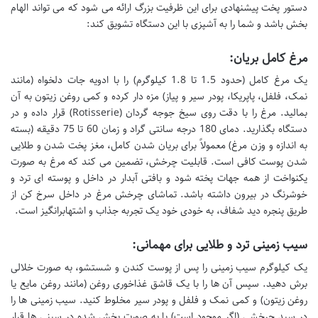
دستور پخت پیشنهادی برای این ظرفیت بزرگ ارائه می شود که می تواند الهام
بخش باشد و شما را به آشپزی با این دستگاه تشویق کند:
مرغ کامل بریان:
یک مرغ کامل (حدود 1.5 تا 1.8 کیلوگرم) را با ادویه جات دلخواه (مانند
نمک، فلفل، پاپریکا، پودر سیر و پیاز) مزه دار کرده و کمی روغن زیتون به آن
بمالید. مرغ را با دقت روی سیخ جوجه گردان (Rotisserie) قرار داده و در
دستگاه بگذارید. دمای 180 درجه سانتی گراد و زمان 60 تا 75 دقیقه (بسته
به اندازه و وزن مرغ) معمولاً برای بریان شدن کامل، مغز پخت شدن و طلایی
شدن پوست کافی است. قابلیت چرخش، تضمین می کند که مرغ به صورت
یکنواخت از همه جهات پخته شود و بافتی آبدار در داخل و پوسته ای ترد و
خوشرنگ در بیرون داشته باشد. تماشای چرخش مرغ در داخل سرخ کن از
طریق پنجره دید شفاف، به خودی خود یک تجربه جذاب و اشتهابرانگیز است.
سیب زمینی ترد و طلایی برای مهمانی:
یک کیلوگرم سیب زمینی را پس از پوست کندن و شستشو، به صورت خلالی
برش دهید. سپس آن ها را با یک قاشق غذاخوری روغن (مانند روغن مایع یا
روغن زیتون) و کمی نمک و فلفل و پودر سیر مخلوط کنید. سیب زمینی ها را
در سبد چرخشی (اگر موجود است) یا به صورت پخش شده در سینی ها قرار