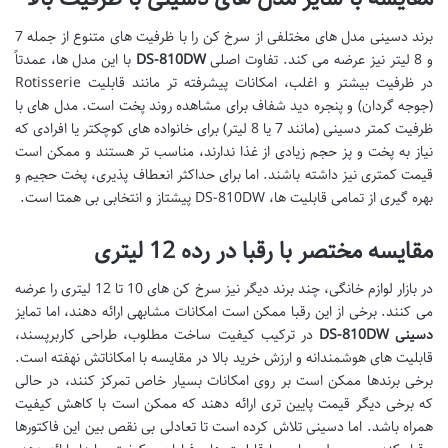
برند دسینی مدل های مختلفی از سرخ کن را با ظرفیت های متنوع از جمله 7
و 8 لیتر نیز عرضه می کند. تفاوت اصلی
DS-810DW
با این مدل ها، عمدتاً
در ظرفیت بیشتر و اغلب، امکانات پیشرفته تر مانند قابلیت Rotisserie
(جوجه گردان) و پنجره دید شفاف برای مشاهده روند پخت است. مدل های با
ظرفیت کمتر دسینی (مانند 7 یا 8 لیتر) برای خانواده های کوچکتر یا افرادی که
نیاز به پخت و پز حجم زیادی از غذا ندارند، مناسب تر هستند و ممکن است
قیمت کمتری نیز داشته باشند. اما برای حداکثر انعطاف پذیری، پخت حجیم و
بهره گیری از تمامی قابلیت ها، DS-810DW پیشتاز و انتخابی بی همتا است.
مقایسه مختصر با رقبا در رده 12 لیتری
در بازار لوازم خانگی، چند برند دیگر نیز سرخ کن های 10 تا 12 لیتری را عرضه
می کنند. برخی از این رقبا ممکن است امکانات مشابهی ارائه دهند، اما تمایز
دسینی DS-810DW
در ترکیب کیفیت ساخت مطلوب، طراحی کاربرپسند،
قابلیت های هوشمندانه و ارزش خرید بالا در مقایسه با امکاناتش نهفته است.
برخی برندها ممکن است بر روی امکانات بسیار خاص تمرکز کنند، در حالی
که برخی دیگر قیمت پایین تری ارائه دهند که ممکن است با کاهش کیفیت
همراه باشد. اما دسینی تلاش کرده است تا تعادلی بی نقص بین این فاکتورها