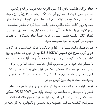
ابعاد بزرگ:
ظرفیت بالای 12 لیتر، اگرچه یک مزیت بزرگ و رقابتی
محسوب می شود، اما به تبع آن، دستگاه ابعاد نسبتاً بزرگی نیز خواهد
داشت. این موضوع می تواند برای آشپزخانه های کوچک تر یا فضاهای
محدود روی کانتر، یک چالش جدی باشد. پیدا کردن مکانی مناسب
برای نگهداری یا استفاده از آن ممکن است نیاز به برنامه ریزی قبلی و
فضای کافی داشته باشد. پیش از خرید حتماً ابعاد دستگاه را با فضای
موجود در آشپزخانه خود مقایسه کنید.
میزان صدا:
مانند بسیاری از لوازم خانگی با موتور قدرتمند و فن گردش
هوای گرم،
سرخ کن دسینی DS-810DW
نیز در حین کار مقداری نویز
تولید می کند. اگرچه این میزان صدا معمولاً در حد آزاردهنده نیست و
با صدای یک هود یا فن معمولی قابل مقایسه است، اما برای افراد
بسیار حساس به صدا، ممکن است در طول زمان پخت طولانی مدت،
کمی محسوس باشد. این صدا بیشتر شبیه به صدای یک فن قوی و
یکنواخت است تا یک نویز گوش خراش.
قیمت اولیه:
در مقایسه با سرخ کن های بدون روغن با ظرفیت های
کمتر یا از برندهای ناشناخته تر، قیمت اولیه مدل DS-810DW ممکن
است کمی بالاتر باشد. این امر به دلیل ظرفیت بسیار بالا، امکانات
پیشرفته، کیفیت ساخت مطلوب برند دسینی و تکنولوژی به کار رفته در