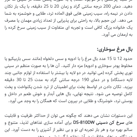
دهید. دمای 200 درجه سانتی گراد و زمان 20 تا 25 دقیقه، با یک بار تکان
دادن در نیمه راه، سیب زمینی هایی فوق العاده ترد، طلایی و خوشمزه به شما
می دهد. این حجم بالا، به راحتی برای پذیرایی از تعداد زیادی مهمان یا مصرف
یک خانواده بزرگ کافی است و تجربه ای متفاوت از سیب زمینی سرخ کرده را
به ارمغان می آورد.
بال مرغ سوخاری:
حدود 12 تا 15 عدد بال مرغ را با ادویه و سس دلخواه (مانند سس باربیکیو یا
مخلوط پودر سوخاری و ادویه) مزه دار کنید. آن ها را به صورت منظم در سینی
توری پخش کرده (می توانید در دو لایه یا بیشتر با استفاده از لوازم جانبی چند
لایه دستگاه) و در دمای 190 درجه سانتی گراد به مدت 25 تا 30 دقیقه
بپزید. تکان دادن در اواسط پخت برای اطمینان از ترد شدن یکنواخت و پخت
کامل توصیه می شود. نتیجه نهایی، بال هایی آبدار و خوش طعم در داخل و
پوستی ترد، خوشرنگ و طلایی در بیرون است که همگان را به وجد می آورد.
این دستورات نشان می دهند که چگونه می توان از حداکثر ظرفیت و قابلیت
های
سرخ کن دسینی DS-810DW
برای آماده سازی غذاهای لذیذ، متنوع و
سالم بهره برد و هر بار تجربه ای نو و بی نظیر از آشپزی را به دست آورد. این
دستگاه، مرزهای خلاقیت در آشپزخانه را گسترش می دهد.