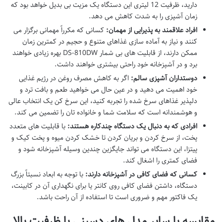
دارید، ظرفیت 12 لیتری این دستگاه یک مزیت بی بدیل خواهد بود که
زمان آشپزی را به شدت کاهش می دهد.
افراد علاقمند به پذیرایی از مهمان:
کسانی که مکرراً مهمانی برگزار می
کنند و نیاز به آماده سازی غذاهای متنوع و حجیم در کمترین زمان
ممکن دارند، از قابلیت های بی شمار DS-810DW بهره زیادی خواهند
برد و در آشپزخانه خود راحتی بیشتری خواهند داشت.
دوستداران آشپزی سالم:
اگر به کاهش مصرف روغن در رژیم غذایی
خود اهمیت می دهید و در عین حال می خواهید طعم و بافت ترد و
دلپذیر غذاهای سرخ شده را تجربه کنید، این سرخ کن یک انتخاب عالی
و هوشمندانه است که سلامت شما و خانواده تان را تضمین می کند.
افرادی که به دنبال یک دستگاه چندکاره هستند:
با قابلیت های متعدد
پخت، از سرخ کردن و بریان کردن تا خشک کردن میوه و پخت کیک و
پیتزا، این دستگاه می تواند جایگزین چندین وسیله آشپزخانه شود و
فضای کمتری را اشغال کند.
کسانی که فضای کافی در آشپزخانه دارند:
با توجه به ابعاد نسبتاً بزرگ
دستگاه، داشتن فضای کافی روی کانتر یا برای نگهداری آن در کابینت،
یک فاکتور مهم و ضروری است تا استفاده از آن راحت باشد.
مقایسه با سایر مدل های دسینی با ظرفیت بالا