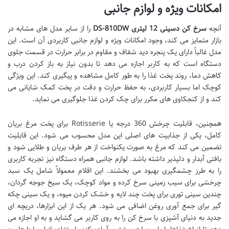
امکانات ویژه و لوازم جانبی
آنچه
سرخ کن دسینی 12 لیتری DS-810DW
را از سایر مدل های مشابه در
بازار متمایز می کند، وجود امکانات ویژه و لوازم جانبی کاربردی آن است. این
مدل غالباً دارای یک پنجره دید شفاف و مقاوم در برابر حرارت در قسمت جلوی
دستگاه است که به کاربر اجازه می دهد تا بدون نیاز به باز کردن درب و
کاهش دما، روند پخت غذا را به طور کامل مشاهده و پیگیری کند. این ویژگی
کوچک اما بسیار کاربردی، به حفظ حرارت و دقت در پخت کمک شایانی می
کند و از کنجکاوی های مکرر برای چک کردن غذا جلوگیری می نماید.
همچنین، قابلیت چرخش 360 درجه یا Rotisserie برای پخت مرغ بریان
کامل، یکی از جذابیت های اصلی این مدل محسوب می شود. این قابلیت
تضمین می کند که مرغ به صورت یکنواخت از هر طرف بریان و طلایی شود و
بافتی آبدار و دلپذیر داشته باشد. لوازم جانبی همراه دستگاه نیز تجربه کاربری
را به طرز چشمگیری بهبود می بخشند. این اقلام معمولاً شامل یک سبد
چرخشی برای سیب زمینی سرخ کرده و مواد کوچک، یک سیخ جوجه گردان،
چندین سینی توری برای پخت چند لایه و خشک کردن میوه، و یک سینی چکه
گیر برای جمع آوری روغن اضافی می شود. هر یک از این ابزارها، دریچه ای
جدید به دنیای آشپزی با سرخ کن را به روی کاربر می گشاید و به او اجازه می