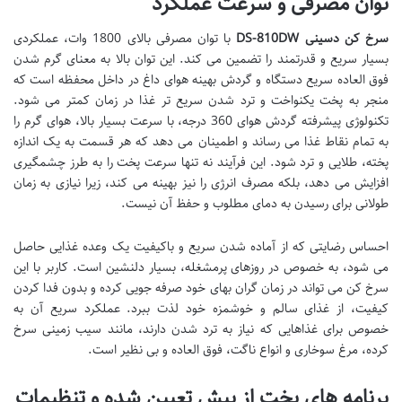
توان مصرفی و سرعت عملکرد
سرخ کن دسینی DS-810DW
با توان مصرفی بالای 1800 وات، عملکردی
بسیار سریع و قدرتمند را تضمین می کند. این توان بالا به معنای گرم شدن
فوق العاده سریع دستگاه و گردش بهینه هوای داغ در داخل محفظه است که
منجر به پخت یکنواخت و ترد شدن سریع تر غذا در زمان کمتر می شود.
تکنولوژی پیشرفته گردش هوای 360 درجه، با سرعت بسیار بالا، هوای گرم را
به تمام نقاط غذا می رساند و اطمینان می دهد که هر قسمت به یک اندازه
پخته، طلایی و ترد شود. این فرآیند نه تنها سرعت پخت را به طرز چشمگیری
افزایش می دهد، بلکه مصرف انرژی را نیز بهینه می کند، زیرا نیازی به زمان
طولانی برای رسیدن به دمای مطلوب و حفظ آن نیست.
احساس رضایتی که از آماده شدن سریع و باکیفیت یک وعده غذایی حاصل
می شود، به خصوص در روزهای پرمشغله، بسیار دلنشین است. کاربر با این
سرخ کن می تواند در زمان گران بهای خود صرفه جویی کرده و بدون فدا کردن
کیفیت، از غذای سالم و خوشمزه خود لذت ببرد. عملکرد سریع آن به
خصوص برای غذاهایی که نیاز به ترد شدن دارند، مانند سیب زمینی سرخ
کرده، مرغ سوخاری و انواع ناگت، فوق العاده و بی نظیر است.
برنامه های پخت از پیش تعیین شده و تنظیمات