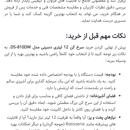
برقرار کند و محصولی جامع با قابلیت های فراوان و کیفیتی پایدار ارائه دهد.
بررسی دقیق نظرات کاربران و مقایسه مشخصات فنی و خدمات پس از فروش
در هنگام خرید، می تواند به انتخاب بهترین گزینه کمک کند و شما را در
مسیری درست هدایت نماید.
نکات مهم قبل از خرید:
پیش از نهایی کردن خرید
سرخ کن 12 لیتری دسینی مدل DS-810DW
، به
نکات زیر توجه کنید تا از انتخاب خود کاملاً راضی باشید و بهترین بهره را از این
وسیله ببرید:
بودجه:
قیمت دستگاه را با بودجه اختصاص داده شده خود مقایسه
کنید. به یاد داشته باشید که این یک سرمایه گذاری برای آشپزی سالم
و راحت در بلندمدت است که ارزشش را دارد.
فضای آشپزخانه:
از داشتن فضای کافی و مناسب برای قرار دادن و
استفاده از این سرخ کن بزرگ مطمئن شوید. ابعاد دقیق آن را بررسی
کرده و با فضای روی کانتر یا داخل کابینت خود مقایسه کنید.
نیازهای پخت و پز:
آیا واقعاً به ظرفیت 12 لیتر نیاز دارید؟ آیا از قابلیت
های پیشرفته مانند Rotisserie (جوجه گردان) و دیگر امکانات بهره