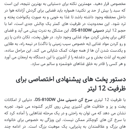
مخصوص قرار دهید. مهمترین نکته برای دستیابی به بهترین نتیجه، این است
که سبد را بیش از حد پر نکنید؛ همواره باید فضایی برای گردش آزادانه هوا در
داخل محفظه وجود داشته باشد تا غذا به خوبی و به صورت یکنواخت پخته و
ترد شود. این محدودیت در ظرفیت های کمتر یک چالش جدی است، اما با
حجم 12 لیتر
دسینی DS-810DW
، این مشکل به ندرت پیش می آید و فضای
کافی برای پخش کردن مواد غذایی وجود دارد. در طول پخت، تکان دادن یا زیر
و رو کردن مواد غذایی (به خصوص سیب زمینی یا ناگت) در نیمه راه، به طلایی
و یکدست شدن آن ها از همه جهات کمک شایانی می کند. این مراحل ساده،
تجربه ای لذت بخش و بی دغدغه را از آشپزی با این دستگاه به ارمغان می آورد
و هر کسی را قادر به خلق غذاهای خوشمزه و سالم می سازد.
دستور پخت های پیشنهادی اختصاصی برای
ظرفیت 12 لیتر
با ظرفیت 12 لیتری
سرخ کن دسینی مدل DS-810DW
، دنیایی از امکانات
پخت و پز و خلاقیت های آشپزی پیش روی کاربر گشوده می شود. تجربه
نشان می دهد که می توان به راحتی و در یک مرحله غذاهایی را آماده کرد که
با سرخ کن های کوچکتر ممکن نیست. این ویژگی به خصوص برای خانواده
های بزرگ و علاقمندان به پذیرایی، یک موهبت بزرگ است. در ادامه چند