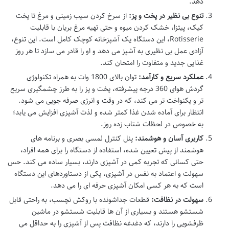
دهد.
تنوع بی نظیر در پخت و پز:
از سرخ کردن سیب زمینی و مرغ تا پخت
کیک، پیتزا، خشک کردن میوه و حتی تهیه مرغ بریان با قابلیت
Rotisserie، این دستگاه یک آشپزخانه کوچک کامل است. این تنوع،
آزادی عمل بی نظیری به آشپز می دهد و او را قادر می سازد تا هر روز
غذایی جدید و متفاوت را امتحان کند.
عملکرد سریع و کارآمد:
توان بالای 1800 وات به همراه تکنولوژی
گردش هوای 360 درجه پیشرفته، پخت و پز را به طرز چشمگیری سریع
تر و یکنواخت تر می کند، که در وقت و انرژی صرفه جویی می شود.
انتظار برای آماده شدن غذا کمتر شده و لذت آشپزی افزایش می یابد؛
به خصوص در لحظات شتاب زده روز.
کاربری آسان و هوشمند:
پنل کنترل لمسی بصری و برنامه های
هوشمند از پیش تعیین شده، استفاده از دستگاه را برای همه افراد،
حتی کسانی که تجربه کمی در آشپزی دارند، بسیار ساده می کند. حس
سهولت و اعتماد به نفس در آشپزی، یکی از دستاوردهای این دستگاه
است که به هر کسی امکان آشپزی حرفه ای را می دهد.
سهولت در نظافت:
قطعات جداشونده با روکش نچسب، به راحتی قابل
شستشو هستند و بسیاری از آن ها قابلیت شستشو در ماشین
ظرفشویی را دارند، که دغدغه نظافت پس از آشپزی را به حداقل می