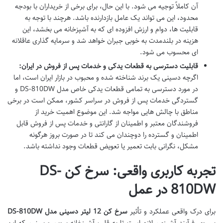
آن کاملاً توجیه می شود. با این حال، برای برخی از خریداران با بودجه
محدود، این می تواند یک عامل بازدارنده باشد. هرچند با توجه به
قابلیت ها، دوام و ارزش افزوده ای که به آشپزخانه می بخشد، این
هزینه در بلندمدت به خوبی جبران خواهد شد و سرمایه گذاری عاقلانه
ای محسوب می شود.
قابلیت دسترسی به قطعات یدکی و خدمات پس از فروش در ایران:
اگرچه دسینی یک برند شناخته شده و محبوب در بازار ایران است، اما
در مورد دسترسی به تمامی قطعات یدکی خاص مدل DS-810DW و
گستردگی خدمات پس از فروش در سراسر کشور، ممکن است در برخی
مناطق با چالش هایی مواجه شد. این موضوع اهمیت خرید از
فروشندگان معتبر و اطمینان از گارانتی و خدمات پس از فروش قابل
اطمینان و گسترده را دوچندان می کند تا در صورت بروز هرگونه
مشکل، نگرانی بابت تعمیر یا تعویض قطعات وجود نداشته باشد.
تجربه کاربری واقعی: سرخ کن DS-
810DW در عمل
برای درک واقعی عملکرد و تأثیر
سرخ کن 12 لیتر دسینی مدل DS-810DW
بر روی فرآیند آشپزی، لازم است تا به قلب آشپزخانه برویم و ببینیم که این