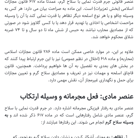
عنصر قانونی جرم قدرت نمایی با سلاح گرم، عمدتاً ماده ۶۱۷ قانون مجازات
اسلامی (بخش تعزیرات) است. این ماده به صراحت بیان می دارد: هر کس به
وسیله چاقو و یا هر نوع اسلحه دیگر تظاهر یا قدرت نمایی کند یا آن را وسیله
مزاحمت اشخاص یا اخاذی یا تهدید قرار دهد یا با کسی گلاویز شود در صورتی
که از مصادیق محارب نباشد به حبس از شش ماه تا دو سال و تا ۷۴ ضربه
شلاق محکوم خواهد شد.
علاوه بر این، در موارد خاصی ممکن است ماده ۲۸۶ قانون مجازات اسلامی
(محاربه) و ماده ۶۱۸ (اخلال در نظم عمومی) نیز با این جرم ارتباط پیدا کنند که
در بخش های بعدی به تفصیل به آن ها خواهیم پرداخت. همچنین، قانون
قاچاق اسلحه و مهمات نیز در تعریف و مصادیق سلاح گرم و تعیین مجازات
برای حمل و نگهداری غیرمجاز آن، نقش مهمی دارد.
عنصر مادی: فعل مجرمانه و وسیله ارتکاب
عنصر مادی به رفتار فیزیکی مجرمانه اشاره دارد. در جرم قدرت نمایی با سلاح
گرم، عنصر مادی شامل رفتارهایی است که در ماده ۶۱۷ ذکر شده اند و
به
وسیله سلاح گرم
انجام می شوند. این رفتارها عبارتند از:
تظاهر:
به معنای آشکار کردن و نشان دادن سلاح گرم به نحوی که