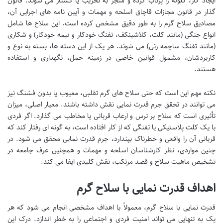
ایجاد گاز، گلوله را پرتاب کرده و منجر به تخریب یا کشتار می شوند. قانون
گذار در قانون مجازات قاچاق اسلحه و مهمات و آیین نامه های اجرایی آن،
مصادیق سلاح گرم را به طور دقیق مشخص کرده است. این سلاح ها شامل
انواع جنگی (مانند کلت، کلاشینکف، تفنگ خودکار و نیمه خودکار) و شکاری
(مانند تفنگ ساچمه زنی) می شوند. هر یک از این دسته ها، بسته به نوع و
کاربردشان، مشمول قوانین خاصی در زمینه حمل، نگهداری و استفاده
هستند.
نکته مهم این است که حتی سلاح های گرم تقلبی، معیوب یا بدون فشنگ نیز
می توانند در تحقق جرم قدرت نمایی نقش داشته باشند. معیار اصلی، میزان
تأثیری است که سلاح بر ترس و ارعاب قربانی یا مخاطب می گذارد. اگر فردی
با یک کلت پلاستیکی یا تفنگی که از کار افتاده است، به گونه ای رفتار کند که
قربانی آن را واقعی و خطرناک بپندارد، جرم قدرت نمایی محقق می شود. در
چنین مواردی، نظر کارشناسان اسلحه و مهمات و همچنین عرف جامعه در
تشخیص ماهیت سلاح و قصد مرتکب، نقش کلیدی ایفا می کند.
اهداف قدرت نمایی با سلاح گرم
قدرت نمایی با سلاح گرم، معمولاً با اهداف مشخصی انجام می شود که هر
یک به تنهایی می تواند امنیت فردی و اجتماعی را به خطر اندازد. درک این