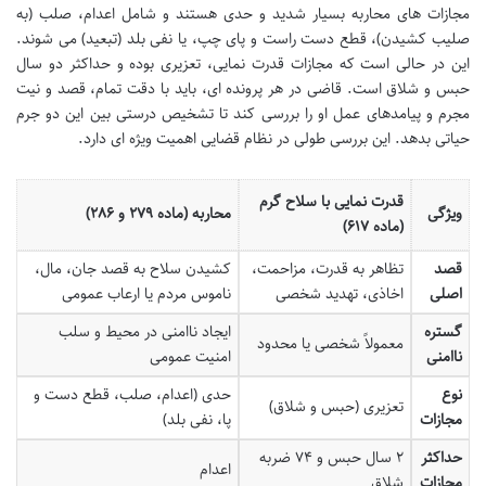
مجازات های محاربه بسیار شدید و حدی هستند و شامل اعدام، صلب (به
صلیب کشیدن)، قطع دست راست و پای چپ، یا نفی بلد (تبعید) می شوند.
این در حالی است که مجازات قدرت نمایی، تعزیری بوده و حداکثر دو سال
حبس و شلاق است. قاضی در هر پرونده ای، باید با دقت تمام، قصد و نیت
مجرم و پیامدهای عمل او را بررسی کند تا تشخیص درستی بین این دو جرم
حیاتی بدهد. این بررسی طولی در نظام قضایی اهمیت ویژه ای دارد.
قدرت نمایی با سلاح گرم
ویژگی
محاربه (ماده ۲۷۹ و ۲۸۶)
(ماده ۶۱۷)
قصد
تظاهر به قدرت، مزاحمت،
کشیدن سلاح به قصد جان، مال،
اصلی
اخاذی، تهدید شخصی
ناموس مردم یا ارعاب عمومی
گستره
ایجاد ناامنی در محیط و سلب
معمولاً شخصی یا محدود
ناامنی
امنیت عمومی
نوع
حدی (اعدام، صلب، قطع دست و
تعزیری (حبس و شلاق)
مجازات
پا، نفی بلد)
حداکثر
۲ سال حبس و ۷۴ ضربه
اعدام
مجازات
شلاق