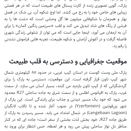
پارک، گویی تصویری زنده از کارت پستال های طبیعت است که در هر فصلی
زیبایی های خاص خود را به رخ می کشد. اما اوج شکوه آن، بی شک در فصل
بهار و همزمان با شکوفایی میلیون ها گل وحشی است که دشت ها را به
فرشی از رنگ های شاد تبدیل می کند و لقب «سرزمین رنگین کمان» را برای
آن به ارمغان می آورد. اینجا جایی است که می توان از شلوغی زندگی شهری
فاصله گرفت و در آغوش آرامش و شکوه طبیعت، تجربه هایی فراموش نشدنی
را رقم زد.
موقعیت جغرافیایی و دسترسی به قلب طبیعت
پارک ملی وست کوست در استان کیپ غربی، در حدود ۸۸ کیلومتری شمال
شهر کیپ تاون قرار گرفته است. این موقعیت، دسترسی به پارک را برای
گردشگرانی که از کیپ تاون بازدید می کنند، بسیار آسان می سازد. از سمت
غرب، پارک به اقیانوس اطلس و از سمت شرق به جاده ساحلی R27 محدود
می شود که خود یک مسیر دیدنی و جذاب برای رانندگی است. این پارک از
شهر یزرفونتین (Yzerfontein) در جنوب آغاز شده و تا تالاب لانگبان
(Langebaan Lagoon) در شمال امتداد می یابد. مسیر رسیدن به پارک از
طریق جاده R27، خود بخش لذت بخشی از سفر است؛ جاده ای که در کنار
مناظر دل نواز ساحلی پیش می رود و هر لحظه، حس انتظار برای ورود به