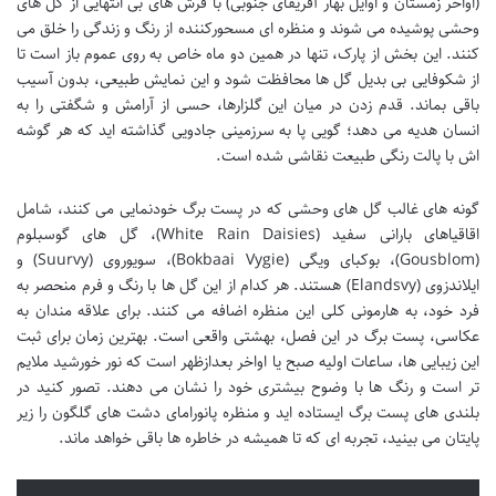
(اواخر زمستان و اوایل بهار آفریقای جنوبی) با فرش های بی انتهایی از گل های
وحشی پوشیده می شوند و منظره ای مسحورکننده از رنگ و زندگی را خلق می
کنند. این بخش از پارک، تنها در همین دو ماه خاص به روی عموم باز است تا
از شکوفایی بی بدیل گل ها محافظت شود و این نمایش طبیعی، بدون آسیب
باقی بماند. قدم زدن در میان این گلزارها، حسی از آرامش و شگفتی را به
انسان هدیه می دهد؛ گویی پا به سرزمینی جادویی گذاشته اید که هر گوشه
اش با پالت رنگی طبیعت نقاشی شده است.
گونه های غالب گل های وحشی که در پست برگ خودنمایی می کنند، شامل
اقاقیاهای بارانی سفید (White Rain Daisies)، گل های گوسبلوم
(Gousblom)، بوکبای ویگی (Bokbaai Vygie)، سویوروی (Suurvy) و
ایلاندزوی (Elandsvy) هستند. هر کدام از این گل ها با رنگ و فرم منحصر به
فرد خود، به هارمونی کلی این منظره اضافه می کنند. برای علاقه مندان به
عکاسی، پست برگ در این فصل، بهشتی واقعی است. بهترین زمان برای ثبت
این زیبایی ها، ساعات اولیه صبح یا اواخر بعدازظهر است که نور خورشید ملایم
تر است و رنگ ها با وضوح بیشتری خود را نشان می دهند. تصور کنید در
بلندی های پست برگ ایستاده اید و منظره پانورامای دشت های گلگون را زیر
پایتان می بینید، تجربه ای که تا همیشه در خاطره ها باقی خواهد ماند.