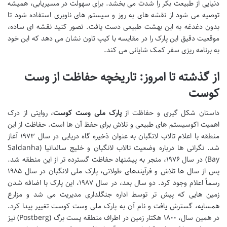
دنیایی از طبیعت بکر را شدت می بخشد. برای سهولت در مسیریابی، همیشه
توصیه می شود از نقشه های به روز و سیستم های ناوبری استفاده شود تا
بدون دغدغه به این بهشت طبیعی دست یافت. تصور کنید نقشه ای ساده،
موقعیت دقیق این پارک را در مقایسه با کیپ تاون نشان می دهد که این خود
به برنامه ریزی سفر کمک شایانی می کند.
از گذشته تا امروز: تاریخچه حفاظت از وست
کوست
داستان شکل گیری و حفاظت از
پارک ملی وست کوست
، روایتی از درک
اهمیت اکوسیستم های طبیعی و تلاش برای حفظ آن ها است. حفاظت از این
منطقه با اعلام تالاب لانگبان به عنوان ذخیره گاه دریایی در سال ۱۹۷۳ آغاز
شد. نگرانی ها درباره وضعیت تالاب لانگبان و خلیج سالدانیا (Saldanha
Bay) در سال ۱۹۷۶، منجر به پیشنهاد حفاظت گسترده تر از این منطقه شد.
پس از سال ها تلاش و فرآیندهای طولانی، پارک ملی لانگبان در سال ۱۹۸۵
رسماً اعلام وجود کرد. دو سال بعد، در سال ۱۹۸۷، این پارک با اضافه شدن
زمین هایی که پیش تر توسط اداره جنگلداری مدیریت می شد و مزارع
همسایه، گسترش یافت و نام آن به پارک ملی وست کوست تغییر پیدا کرد.
در همین سال، ۱۸۰۰ هکتار زمین در اطراف منطقه پست برگ (Postberg) نیز