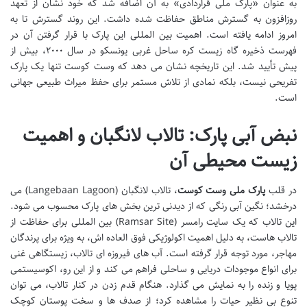
به عنوان «پارک ملی قراردادی» به آن اضافه شد که خود نشان از تعهد
روزافزون به گسترش مناطق حفاظت شده داشت. این روند گسترش تا به
امروز ادامه یافته است. اهمیت بین المللی این پارک با قرار گرفتن آن در
فهرست ذخیره گاه زیست کره ساحل غربی یونسکو در سال ۲۰۰۰، بیش از
پیش تأیید شد. این تاریخچه نشان می دهد که وست کوست تنها یک پارک
تفریحی نیست، بلکه نمادی از تلاش مستمر برای حفظ میراث طبیعی جهانی
است.
نبض آبی پارک: تالاب لانگبان و اهمیت
زیست محیطی آن
در قلب
پارک ملی وست کوست
، تالاب لانگبان (Langebaan Lagoon) می
درخشد؛ نگین آبی رنگی که از دیدنی ترین بخش های پارک محسوب می شود.
این تالاب که یک سایت رامسر (Ramsar Site) بین المللی برای حفاظت از
تالاب هاست، به دلیل اهمیت اکولوژیکی فوق العاده اش، به ویژه برای پرندگان
مهاجر، مورد توجه قرار گرفته است. آب های فیروزه ای تالاب، زیستگاهی غنی
برای انواع موجودات دریایی و ساحلی فراهم می کند و از این رو، اکوسیستمی
پویا و زنده را به نمایش می گذارد. هنگام قدم زدن در کنار تالاب، می توان
تنوع بی نظیر حیات را مشاهده کرد؛ از صدف ها و سخت پوستان کوچک