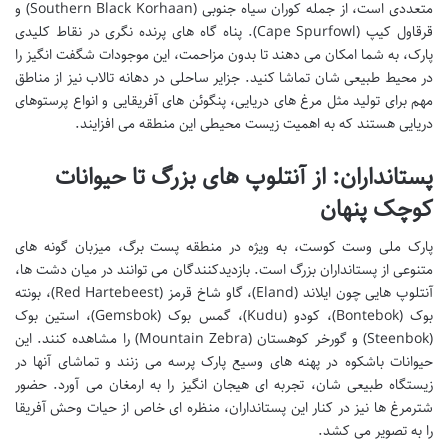
متعددی است، از جمله کوران سیاه جنوبی (Southern Black Korhaan) و
قرقاول کیپ (Cape Spurfowl). پناه گاه های پرنده نگری در نقاط کلیدی
پارک، به شما امکان می دهند تا بدون مزاحمت، این موجودات شگفت انگیز را
در محیط طبیعی شان تماشا کنید. جزایر ساحلی در دهانه تالاب نیز از مناطق
مهم برای تولید مثل مرغ های دریایی، پنگوئن های آفریقایی و انواع پرستوهای
دریایی هستند که به اهمیت زیست محیطی این منطقه می افزایند.
پستانداران: از آنتلوپ های بزرگ تا حیوانات
کوچک پنهان
پارک ملی وست کوست، به ویژه در منطقه پست برگ، میزبان گونه های
متنوعی از پستانداران بزرگ است. بازدیدکنندگان می توانند در میان دشت ها،
آنتلوپ هایی چون ایلاند (Eland)، گاو شاخ قرمز (Red Hartebeest)، بونته
بوک (Bontebok)، کودو (Kudu)، گمس بوک (Gemsbok)، استین بوک
(Steenbok) و گورخر کوهستان (Mountain Zebra) را مشاهده کنند. این
حیوانات باشکوه در پهنه های وسیع پارک پرسه می زنند و تماشای آنها در
زیستگاه طبیعی شان، تجربه ای هیجان انگیز را به ارمغان می آورد. حضور
شترمرغ ها نیز در کنار این پستانداران، منظره ای خاص از حیات وحش آفریقا
را به تصویر می کشد.