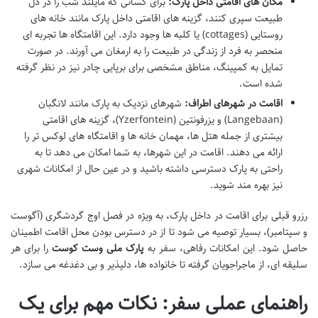
مکان های اقامتی داخل پارک:
برای کسانی که مایلند شب را در دل
طبیعت سپری کنند، گزینه های اقامتی داخل پارک مانند خانه های
روستایی (cottages) یا کلبه ها وجود دارد. این اقامتگاه ها تجربه ای
منحصر به فرد از زندگی در طبیعت را به ارمغان می آورند. در صورت
تمایل به کمپینگ، مناطق مشخصی برای برپایی چادر نیز در نظر گرفته
شده است.
اقامت در شهرهای اطراف:
شهرهای نزدیک به پارک مانند لانگبان
(Langebaan) و یزرفونتین (Yzerfontein)، گزینه های اقامتی
بیشتری از جمله هتل ها، مهمان خانه ها و اقامتگاه های لوکس تر را
ارائه می دهند. اقامت در این شهرها، به شما امکان می دهد تا به
راحتی به پارک دسترسی داشته باشید و در عین حال از امکانات شهری
نیز بهره مند شوید.
رزرو قبلی برای اقامت در داخل پارک، به ویژه در فصل اوج گردشگری (آگوست
و سپتامبر)، بسیار توصیه می شود تا از در دسترس بودن محل اقامت اطمینان
حاصل شود. این امکانات رفاهی، سفر به
پارک ملی وست کوست
را برای هر
سلیقه ای، از ماجراجویان گرفته تا خانواده ها، دلپذیر و بی دغدغه می سازد.
راهنمای عملی سفر: نکات مهم برای یک