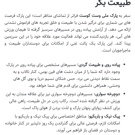
طبیعت بکر
سفر به
پارک ملی وست کوست
فراتر از تماشای مناظر است؛ این پارک فرصت
های بی شماری برای درگیر شدن با طبیعت و خلق تجربه های فراموش نشدنی
ارائه می دهد. از آرامش پیاده روی در مسیرهای سرسبز گرفته تا هیجان ورزش
های آبی، هر بازدیدکننده می تواند فعالیت مورد علاقه خود را در این سرزمین
پیدا کند. این پارک یک پالت غنی از امکانات برای دوستداران طبیعت و
ماجراجویان است.
پیاده روی و طبیعت گردی:
مسیرهای مشخصی برای پیاده روی در پارک
وجود دارد که شما را از میان دشت های فین بوس، کنار تالاب و به
سمت نقاط دیدنی می برد. حس خنکای نسیم دریا و بوی گل های
وحشی، همراهی دلنشین برای قدم های شما خواهد بود.
دوچرخه سواری:
مسیرهای دوچرخه سواری نیز برای علاقه مندان به این
ورزش در نظر گرفته شده است. رکاب زدن در دل طبیعت، راهی عالی
برای کشف زوایای پنهان پارک و لذت بردن از هوای پاک است.
پیک نیک و باربکیو:
مناطق اختصاصی برای پیک نیک و باربکیو با
امکانات لازم، فرصتی عالی برای گذراندن یک روز دلپذیر در کنار خانواده
و دوستان در فضای باز فراهم می آورند.