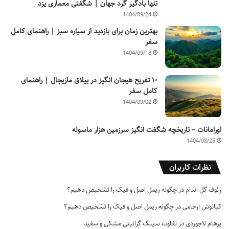
تنها بادگیر گرد جهان | شگفتی معماری یزد
1404/09/24
بهترین زمان برای بازدید از سیاره سبز | راهنمای کامل
سفر
1404/09/18
۱۰ تفریح هیجان انگیز در ییلاق مازیچال | راهنمای
کامل سفر
1404/09/02
اورامانات – تاریخچه شگفت انگیز سرزمین هزار ماسوله
1404/08/25
نظرات کاربران
رئوف گل اندام
در
چگونه ریمل اصل و فیک را تشخیص دهیم؟
کیانوش ارحامی
در
چگونه ریمل اصل و فیک را تشخیص دهیم؟
پرهام لاجوردی
در
تفاوت سینک گرانیتی مشکی و سفید