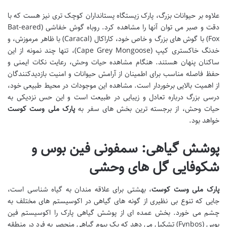
علاوه بر حیوانات بزرگ، پارک زیستگاه پستانداران کوچک تری نیز هست که با
دقت و صبر می توان آنها را مشاهده کرد. روباه گوش خفاشی (Bat-eared
Fox) با گوش های بزرگ و خاص خود، کاراکال (Caracal) با ظاهر مرموزش، و
خدنگ خاکستری کیپ (Cape Grey Mongoose)، تنها چند نمونه از این
ساکنان پنهان هستند. هنگام مشاهده حیات وحش، رعایت نکات ایمنی و
حفظ فاصله مناسب برای اطمینان از آرامش حیوانات و امنیت بازدیدکنندگان
از اهمیت بالایی برخوردار است. مشاهده این موجودات در محیط طبیعی خود،
درسی بزرگ درباره تعادل و زیبایی در طبیعت است و این حس نزدیکی به
حیات وحش، از برجسته ترین بخش های سفر به
پارک ملی وست کوست
خواهد بود.
پوشش گیاهی: سمفونی فین بوس و
شکوفایی گل های وحشی
پارک ملی وست کوست
، بهشتی برای علاقه مندان به گیاه شناسی است،
جایی که تنوع بی نظیری از گونه های گیاهی در اکوسیستم های مختلف به
چشم می خورد. بخش عمده ای از پوشش گیاهی پارک را اکوسیستم فین
بوس (Fynbos) تشکیل می دهد که یک بیوم گیاهی منحصر به فرد در منطقه