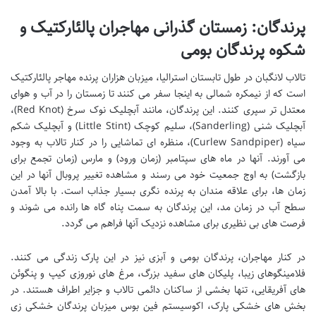
پرندگان: زمستان گذرانی مهاجران پالئارکتیک و
شکوه پرندگان بومی
تالاب لانگبان در طول تابستان استرالیا، میزبان هزاران پرنده مهاجر پالئارکتیک
است که از نیمکره شمالی به اینجا سفر می کنند تا زمستان را در آب و هوای
معتدل تر سپری کنند. این پرندگان، مانند آبچلیک نوک سرخ (Red Knot)،
آبچلیک شنی (Sanderling)، سلیم کوچک (Little Stint) و آبچلیک شکم
سیاه (Curlew Sandpiper)، منظره ای تماشایی را در کنار تالاب به وجود
می آورند. آنها در ماه های سپتامبر (زمان ورود) و مارس (زمان تجمع برای
بازگشت) به اوج جمعیت خود می رسند و مشاهده تغییر پروبال آنها در این
زمان ها، برای علاقه مندان به پرنده نگری بسیار جذاب است. با بالا آمدن
سطح آب در زمان مد، این پرندگان به سمت پناه گاه ها رانده می شوند و
فرصت های بی نظیری برای مشاهده نزدیک آنها فراهم می گردد.
در کنار مهاجران، پرندگان بومی و آبزی نیز در این پارک زندگی می کنند.
فلامینگوهای زیبا، پلیکان های سفید بزرگ، مرغ های نوروزی کیپ و پنگوئن
های آفریقایی، تنها بخشی از ساکنان دائمی تالاب و جزایر اطراف هستند. در
بخش های خشکی پارک، اکوسیستم فین بوس میزبان پرندگان خشکی زی