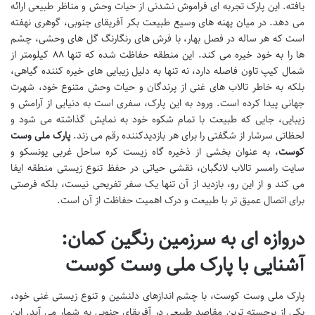
یافته. این پارک تجربه ای فراموش نشدنی از حیات وحش و مناظر طبیعی ارائه
می دهد. در میان پهنه های وسیع طبیعت بکر آفریقای جنوبی، گوهری نهفته
است که هر ساله در فصل بهار، با فرش های رنگارنگ گل های وحشی، چشم
ها را به خود خیره می کند. این منطقه حفاظت شده که تنها ۸۸ کیلومتر از
شمال کیپ تاون فاصله دارد، نه تنها به دلیل زیبایی های خیره کننده گیاهی،
بلکه به خاطر تالاب های غنی از پرندگان و حیات وحش متنوع خود، شهرت
جهانی پیدا کرده است. ورود به این پارک، سفری است به دنیایی از آرامش و
زیبایی، جایی که طبیعت با تمام شکوه خود به نمایش گذاشته می شود و
لحظاتی سرشار از شگفتی را برای هر بازدیدکننده رقم می زند.
پارک ملی وست
کوست
، به عنوان بخشی از ذخیره گاه زیست کره ساحل غربی یونسکو و
سایت رامسر تالاب لانگبان، نقشی حیاتی در حفظ تنوع زیستی منطقه ایفا
می کند و از این رو، بازدید از آن تنها یک سفر تفریحی نیست، بلکه فرصتی
برای اتصال عمیق تر با طبیعت و درک اهمیت حفاظت از آن است.
دروازه ای به سرزمین رنگین کمان:
آشنایی با پارک ملی وست کوست
پارک ملی وست کوست، با چشم اندازهای دلنشین و تنوع زیستی غنی خود،
یکی از برجسته ترین مقاصد طبیعی در آفریقای جنوبی به شمار می آید. این