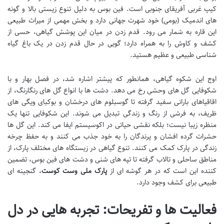
کیپ غربی آفریقای جنوبی است. فین بوس به دلیل تنوع زیستی بالا و گونه
های اندمیک (بومی) خود شهرت جهانی دارد و بخش مهمی از میراث طبیعی
این قاره به شمار می رود. قدم زدن در میان این پوشش گیاهی، حسی از
کشف و کاوش را به همراه دارد؛ گویی در حال قدم زدن در یک باغ گیاه
شناسی طبیعی و عظیم هستید.
اوج این شکوه گیاهی، همانطور که پیشتر اشاره شد، در فصل بهار و با
شکوفایی گل های وحشی رخ می دهد. دشت ها با انواع گل های رنگارنگ، از
اقاقیاهای بارانی سفید گرفته تا گوسبلوم های درخشان و بوکبای ویگی های
ظریف، به فرشی از رنگ و زندگی تبدیل می شوند. این شکوفایی تنها یک
منظره زیبا نیست؛ بلکه نقشی حیاتی در اکوسیستم ایفا می کند. این گل ها
حشرات گرده افشان و پرندگان را به خود جذب می کنند و به حفظ چرخه
زندگی در پارک کمک می کنند. تنوع گیاهی در زیستگاه های مختلف پارک، از
مناطق ساحلی و تالاب گرفته تا تپه های شنی و دشت های فین بوس، تضمین
کننده این است که در هر گوشه ای از
پارک ملی وست کوست
، گنجینه ای
طبیعی برای کشف وجود دارد.
فعالیت ها و تفریحات: تجربه هایی در دل