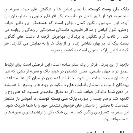
پارک ملی وست کوست
، با تمام زیبایی ها و شگفتی های خود، تجربه ای
منحصربه فرد از غرق شدن در طبیعت بکر آفریقای جنوبی را به ارمغان می
آورد. این سرزمین رنگین کمان، جایی است که هماهنگی بی نظیر حیات
وحش، تنوع گیاهی و مناظر طبیعی، داستانی سحرانگیز از زندگی را روایت می
کند. از تالاب آرام لانگبان با پرندگان مهاجرش گرفته تا دشت های گلگون
پست برگ که در بهار، نقاشی زنده ای از رنگ ها را به نمایش می گذارند، هر
گوشه از این پارک، دعوتی است به کشف و تجربه.
بازدید از این پارک، فراتر از یک سفر ساده است؛ این فرصتی است برای ارتباط
عمیق تر با جهان طبیعی، نفس کشیدن در هوای پاک و تجربه آرامشی که تنها
در دامان طبیعت یافت می شود. خاطرات قدم زدن در میان گل ها، مشاهده
پرندگان کمیاب و تماشای آنتلوپ های باشکوه در پهنه های وسیع، تا همیشه
در ذهن شما ماندگار خواهد شد. اگر به دنبال مقصدی هستید که هم روح را
تغذیه کند و هم چشم را بنوازد،
پارک ملی وست کوست
، با آغوشی باز منتظر
شماست تا بخشی از داستان های فراموش نشدنی خود را با شما شریک شود.
این سفر به «سرزمین رنگین کمان»، بی شک یکی از ارزشمندترین تجربه های
شما خواهد بود.